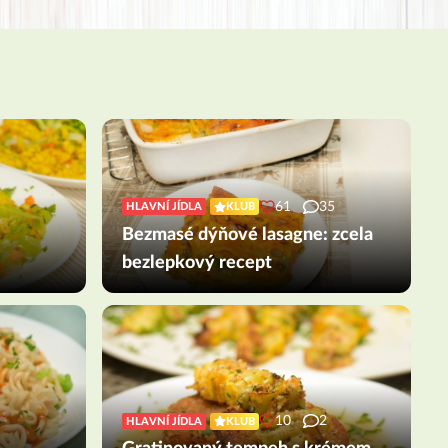
61
35
HLAVNÍ JÍDLA
KLUB
Bezmasé dýňové lasagne: zcela
bezlepkový recept
10
2
HLAVNÍ JÍDLA
KLUB