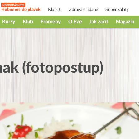
Hubneme do plavek
Klub JJ
Zdravá snídaně
Super saláty
Kurzy
Klub
Proměny
O Evě
Jak začít
Magazín
nak (fotopostup)