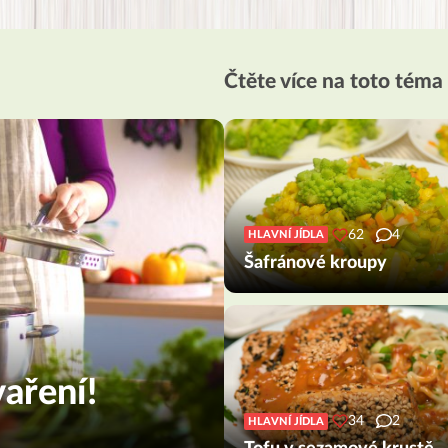
Čtěte více na toto téma
62
4
HLAVNÍ JÍDLA
Šafránové kroupy
aření!
34
2
HLAVNÍ JÍDLA