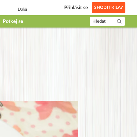
Přihlásit se
SHODIT KILA?
Další
Potkej se
Hledat