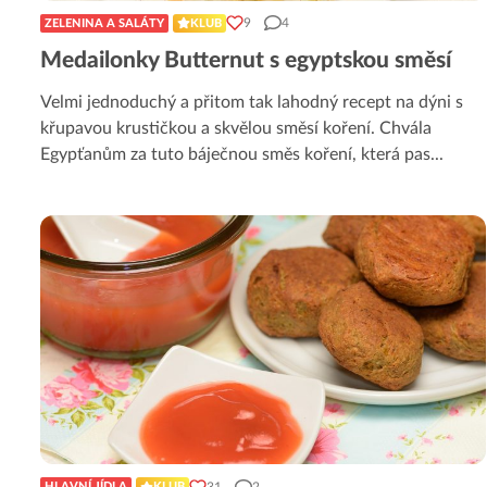
9
4
ZELENINA A SALÁTY
KLUB
Medailonky Butternut s egyptskou směsí
Velmi jednoduchý a přitom tak lahodný recept na dýni s
křupavou krustičkou a skvělou směsí koření. Chvála
Egypťanům za tuto báječnou směs koření, která pas
...
31
2
HLAVNÍ JÍDLA
KLUB