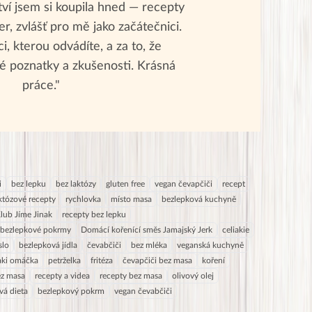
tví jsem si koupila hned — recepty
r, zvlášť pro mě jako začátečnici.
i, kterou odvádíte, a za to, že
é poznatky a zkušenosti. Krásná
práce."
i
bez lepku
bez laktózy
gluten free
vegan čevapčiči
recept
któzové recepty
rychlovka
místo masa
bezlepková kuchyně
lub Jíme Jinak
recepty bez lepku
bezlepkové pokrmy
Domácí kořenící směs Jamajský Jerk
celiakie
slo
bezlepková jídla
čevabčiči
bez mléka
veganská kuchyně
yaki omáčka
petrželka
fritéza
čevapčiči bez masa
koření
z masa
recepty a videa
recepty bez masa
olivový olej
vá dieta
bezlepkový pokrm
vegan čevabčiči