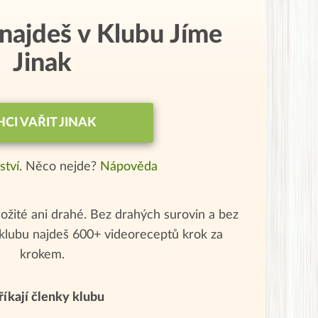
 najdeš v Klubu Jíme
Jinak
HCI VAŘIT JINAK
ství.
Něco nejde?
Nápověda
ožité ani drahé. Bez drahých surovin a bez
klubu najdeš 600+ videoreceptů krok za
krokem.
říkají členky klubu