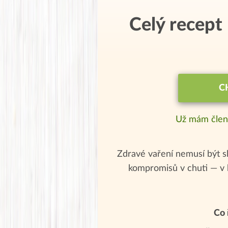
Celý recept
C
Už mám člen
Zdravé vaření nemusí být sl
kompromisů v chuti — v 
Co 