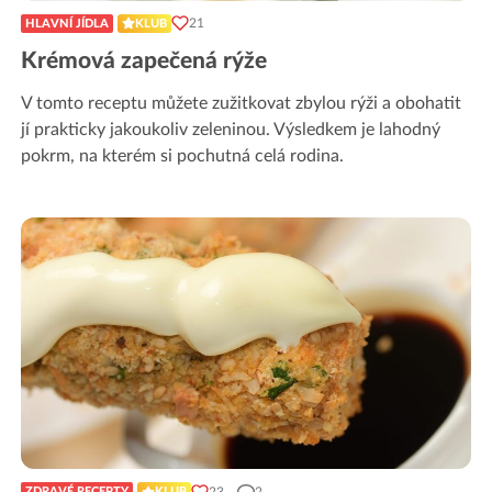
21
HLAVNÍ JÍDLA
KLUB
Krémová zapečená rýže
V tomto receptu můžete zužitkovat zbylou rýži a obohatit
jí prakticky jakoukoliv zeleninou. Výsledkem je lahodný
pokrm, na kterém si pochutná celá rodina.
23
2
ZDRAVÉ RECEPTY
KLUB