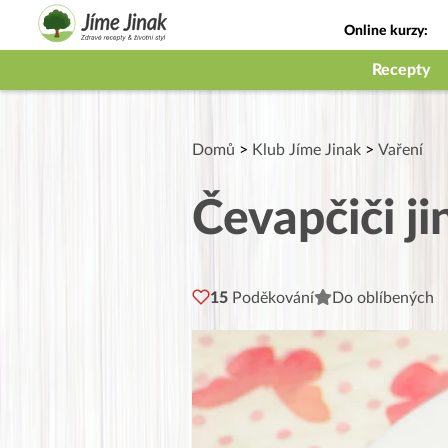
Online kurzy:
Jak na babičky
Recepty
Domů
>
Klub Jíme Jinak
>
Vaření
Čevapčiči ji
15
Poděkování
Do oblíbených