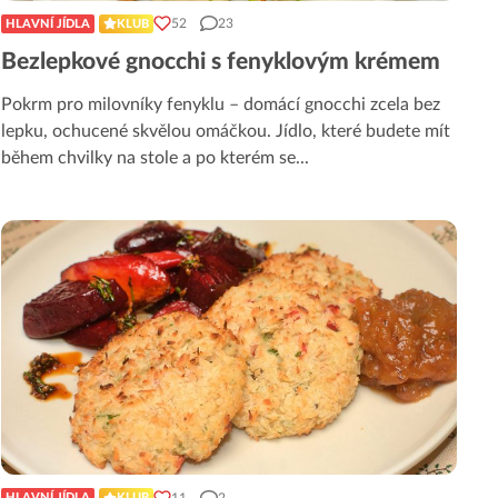
52
23
HLAVNÍ JÍDLA
KLUB
Bezlepkové gnocchi s fenyklovým krémem
Pokrm pro milovníky fenyklu – domácí gnocchi zcela bez
lepku, ochucené skvělou omáčkou. Jídlo, které budete mít
během chvilky na stole a po kterém se
...
11
2
HLAVNÍ JÍDLA
KLUB