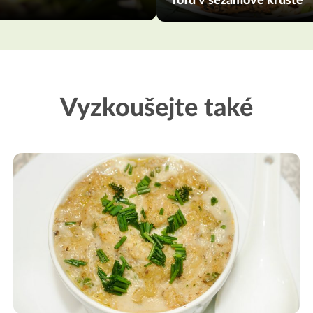
Tofu v sezamové krustě
Vyzkoušejte také