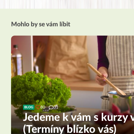
Mohlo by se vám líbit
80
31
BLOG
Jedeme k vám s kurzy v
(Termíny blízko vás)