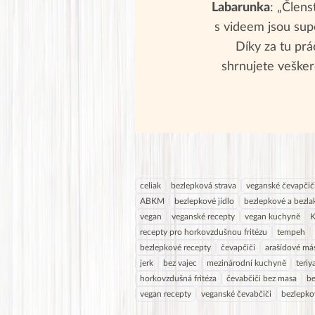
Labarunka
: „Člens
s videem jsou supe
Díky za tu prác
shrnujete vešker
celiak
bezlepková strava
veganské čevapčič
ABKM
bezlepkové jídlo
bezlepkové a bezla
vegan
veganské recepty
vegan kuchyně
K
recepty pro horkovzdušnou fritézu
tempeh
bezlepkové recepty
čevapčiči
arašídové má
jerk
bez vajec
mezinárodní kuchyně
teri
horkovzdušná fritéza
čevabčiči bez masa
be
vegan recepty
veganské čevabčiči
bezlepko