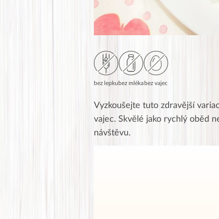
bez lepku
bez mléka
bez vajec
Vyzkoušejte tuto zdravější varia
vajec. Skvělé jako rychlý oběd 
návštěvu.