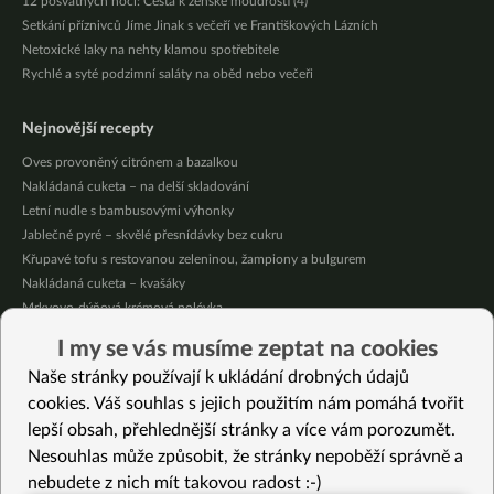
12 posvátných nocí: Cesta k ženské moudrosti (4)
Setkání příznivců Jíme Jinak s večeří ve Františkových Lázních
Netoxické laky na nehty klamou spotřebitele
Rychlé a syté podzimní saláty na oběd nebo večeři
Nejnovější recepty
Oves provoněný citrónem a bazalkou
Nakládaná cuketa – na delší skladování
Letní nudle s bambusovými výhonky
Jablečné pyré – skvělé přesnídávky bez cukru
Křupavé tofu s restovanou zeleninou, žampiony a bulgurem
Nakládaná cuketa – kvašáky
Mrkvovo-dýňová krémová polévka
Osvěžující kuskus
I my se vás musíme zeptat na cookies
Osvěžující čaj s citronovými bylinkami
Naše stránky používají k ukládání drobných údajů
Nepečený jablečný dort s rybízem
cookies. Váš souhlas s jejich použitím nám pomáhá tvořit
lepší obsah, přehlednější stránky a více vám porozumět.
Vybrané recepty
Nesouhlas může způsobit, že stránky nepoběží správně a
Špagety z dýně ve stylu Pad Thai – lepší než klasické nudle!
nebudete z nich mít takovou radost :-)
Kokosový chia pudink s ovocem