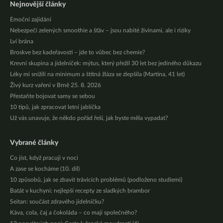
Nejnovější články
Emoční zajídání
Nebezpečí zelených smoothie a šťáv – jsou nabité živinami, ale i riziky
Lví brána
Broskve bez kadeřavosti – jde to vůbec bez chemie?
Krevní skupina a jídelníček: mýtus, který přežil 30 let bez jediného důkazu
Léky mi snížili na minimum a štítná žláza se zlepšila (Martina, 41 let)
Živý kurz vaření v Brně 25. 8. 2026
Přestaňte bojovat samy se sebou
10 tipů, jak zpracovat letní jablíčka
Už vás unavuje, že někdo pořád řeší, jak byste měla vypadat?
Vybrané články
Co jíst, když pracuji v noci
A zase se kocháme (10. díl)
10 způsobů, jak se zbavit trávicích problémů (podloženo studiemi)
Batát v kuchyni: nejlepší recepty ze sladkých brambor
Seitan: součást zdravého jídelníčku?
Káva, cola, čaj a čokoláda – co mají společného?