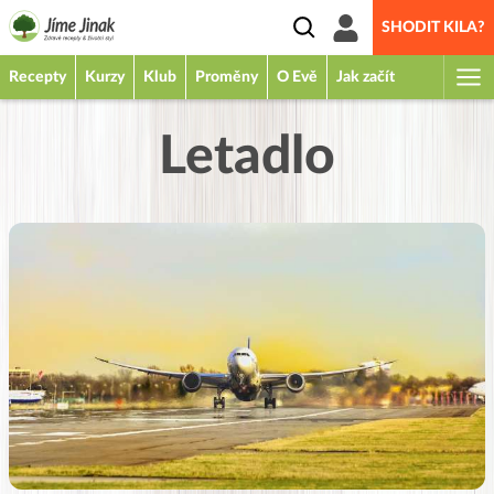
SHODIT KILA?
Recepty
Kurzy
Klub
Proměny
O Evě
Jak začít
Letadlo