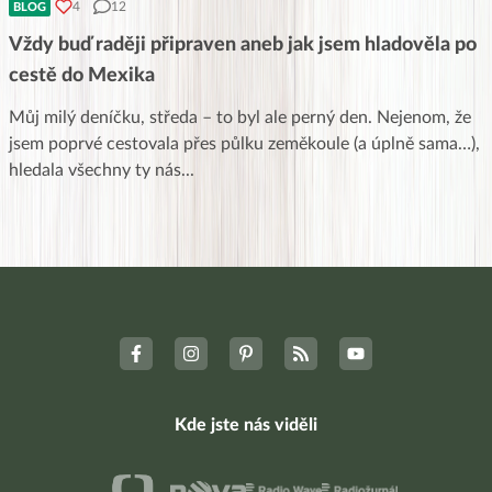
4
12
BLOG
Vždy buď raději připraven aneb jak jsem hladověla po
cestě do Mexika
Můj milý deníčku, středa – to byl ale perný den. Nejenom, že
jsem poprvé cestovala přes půlku zeměkoule (a úplně sama…),
hledala všechny ty nás
...
Kde jste nás viděli