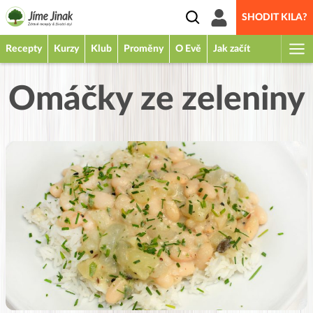
SHODIT KILA?
Recepty
Kurzy
Klub
Proměny
O Evě
Jak začít
Omáčky ze zeleniny