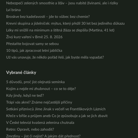
Nebezpečí zelených smoothie a šťáv – jsou nabité živinami, ale i riziky
Lví brána
Broskve bez kadeřavosti – jde to vůbec bez chemie?
Krevní skupina a jídelníček: mýtus, který přežil 30 let bez jediného důkazu
Léky mi snížili na minimum a štítná žláza se zlepšila (Martina, 41 let)
Živý kurz vaření v Brně 25. 8. 2026
Přestaňte bojovat samy se sebou
10 tipů, jak zpracovat letní jablíčka
Už vás unavuje, že někdo pořád řeší, jak byste měla vypadat?
Vybrané články
5 důvodů, proč jíst olejnatá semínka
Kojím a nejde mi zhubnout – co se to děje?
Kdy jindy, když ne teď?
Trápí vás akné? Známe nejčastější příčiny
Setkání příznivců Jíme Jinak s večeří ve Františkových Lázních
Křeče v břiše a průjem aneb Co je způsobuje a jak se jich zbavit
V České televizi kvašená zelenina chutnala
Retro: Opravit, nebo zahodit?
Zmrzliny – jíst či nejíst? A jakým dát přednost?