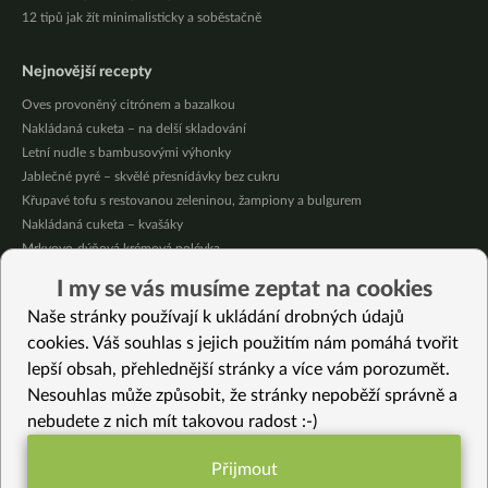
12 tipů jak žít minimalisticky a soběstačně
Nejnovější recepty
Oves provoněný citrónem a bazalkou
Nakládaná cuketa – na delší skladování
Letní nudle s bambusovými výhonky
Jablečné pyré – skvělé přesnídávky bez cukru
Křupavé tofu s restovanou zeleninou, žampiony a bulgurem
Nakládaná cuketa – kvašáky
Mrkvovo-dýňová krémová polévka
Osvěžující kuskus
I my se vás musíme zeptat na cookies
Osvěžující čaj s citronovými bylinkami
Naše stránky používají k ukládání drobných údajů
Nepečený jablečný dort s rybízem
cookies. Váš souhlas s jejich použitím nám pomáhá tvořit
lepší obsah, přehlednější stránky a více vám porozumět.
Vybrané recepty
Nesouhlas může způsobit, že stránky nepoběží správně a
Jogurtová crudaiola
nebudete z nich mít takovou radost :-)
Nishime – zelenina vařená ve vrstvách
28 zdravých alternativ na Silvestra
Přijmout
Jasmínová rýže s ochuceným tofu a zeleninou ve woku
Funkční nastavení potřebujeme (vždy