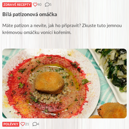
40
5
ZDRAVÉ RECEPTY
Bílá patizonová omáčka
Máte patizon a nevíte, jak ho připravit? Zkuste tuto jemnou
krémovou omáčku vonící kořením.
21
4
POLÉVKY