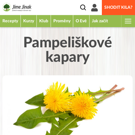
SHODIT KILA?
Recepty
Kurzy
Klub
Proměny
O Evě
Jak začít
Pampeliškové
kapary