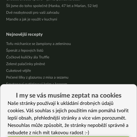
Šli jsme do toho společně (Hanka, 47 let a Marian, 52 let)
Dvě nezbytnosti pro vaši zahradu
Mandle a jak je využít v kuchyni
Nejnovější recepty
Tofu míchanice se žampiony a zeleninou
Špenát z řepových listů
Čočkové kuličky ála Truffle
Zelené palačinky plněné
Cuketové vějíře
Pečené lilky z glazurou z misa a sezamu
Smetanový patizónový krém s koprem
Domácí broskvová marmeláda bez cukru
I my se vás musíme zeptat na cookies
Pikantní mexická kukuřice se “sýrovou” omáčkou
Naše stránky používají k ukládání drobných údajů
Citrónové jablečné muffiny se sójovou šlehačkou
cookies. Váš souhlas s jejich použitím nám pomáhá tvořit
lepší obsah, přehlednější stránky a více vám porozumět.
Vybrané recepty
Nesouhlas může způsobit, že stránky nepoběží správně a
Pudingové řezy
nebudete z nich mít takovou radost :-)
Zelenina s pečenou rýží