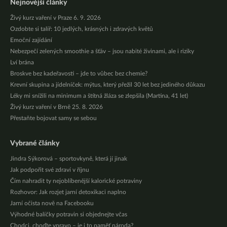
Nejnovější články
Živý kurz vaření v Praze 6. 9. 2026
Ozdobte si talíř: 10 jedlých, krásných i zdravých květů
Emoční zajídání
Nebezpečí zelených smoothie a šťáv – jsou nabité živinami, ale i riziky
Lví brána
Broskve bez kadeřavosti – jde to vůbec bez chemie?
Krevní skupina a jídelníček: mýtus, který přežil 30 let bez jediného důkazu
Léky mi snížili na minimum a štítná žláza se zlepšila (Martina, 41 let)
Živý kurz vaření v Brně 25. 8. 2026
Přestaňte bojovat samy se sebou
Vybrané články
Jindra Sýkorová – sportovkyně, která jí jinak
Jak podpořit své zdraví v říjnu
Čím nahradit ty nejoblíbenější kalorické potraviny
Rozhovor: Jak rozjet jarní detoxikaci naplno
Jarní očista nově na Facebooku
Výhodné balíčky potravin si objednejte včas
Chodci, choďte vpravo – je i to paměť národa?