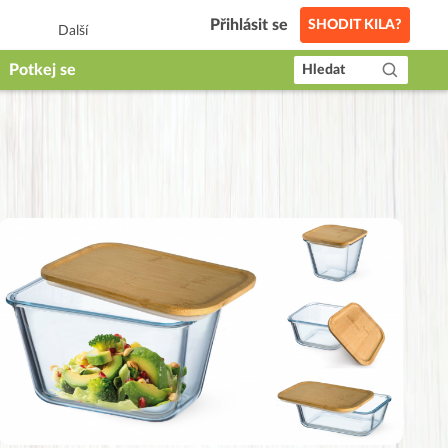
Přihlásit se
SHODIT KILA?
Další
Potkej se
Hledat