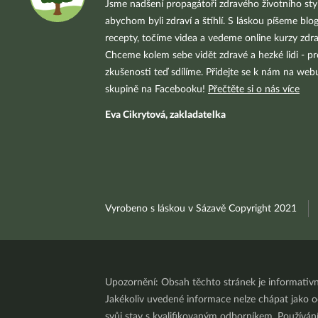
Jsme nadšení propagátoři zdravého životního styl
abychom byli zdraví a štíhlí. S láskou píšeme blo
recepty, točíme videa a vedeme online kurzy zdra
Chceme kolem sebe vidět zdravé a hezké lidi - pr
zkušenosti teď sdílíme. Přidejte se k nám na we
skupině na Facebooku!
Přečtěte si o nás více
Eva Cikrytová, zakladatelka
Vyrobeno s láskou v Sázavě Copyright 2021
Upozornění: Obsah těchto stránek je informativ
Jakékoliv uvedené informace nelze chápat jako odb
svůj stav s kvalifikovaným odborníkem. Používá