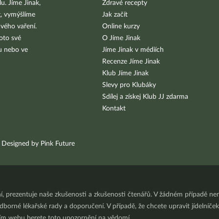
u. Jíme Jinak,
Zdravé recepty
g, vymýšlíme
Jak začít
vého vaření.
Online kurzy
oto své
O Jíme Jinak
bu nebo ve
Jíme Jinak v médiích
Recenze Jíme Jinak
Klub Jíme Jinak
Slevy pro Klubáky
Sdílej a získej Klub JJ zdarma
Kontakt
Designed by Pink Future
ní, prezentuje naše zkušenosti a zkušenosti čtenářů. V žádném případě 
orné lékařské rady a doporučení. V případě, že chcete upravit jídelníček 
ním webu berete toto upozornění na vědomí.