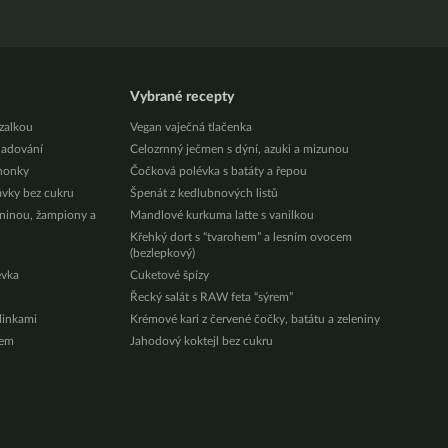
Vybrané recepty
zalkou
Vegan vaječná tlačenka
ladování
Celozrnný ječmen s dýní, azuki a mizunou
honky
Čočková polévka s batáty a řepou
ávky bez cukru
Špenát z kedlubnových listů
eninou, žampiony a
Mandlové kurkuma latte s vanilkou
Křehký dort s “tvarohem” a lesním ovocem
(bezlepkový)
évka
Cuketové špízy
Řecký salát s RAW feta “sýrem”
ylinkami
Krémové kari z červené čočky, batátu a zeleniny
zem
Jahodový koktejl bez cukru