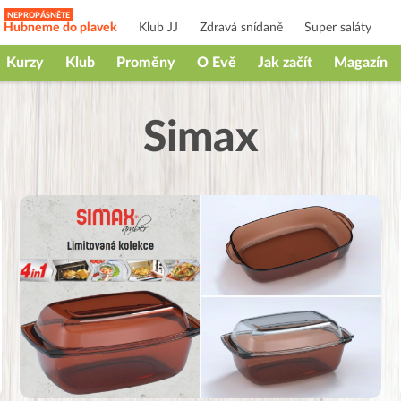
Hubneme do plavek
Klub JJ
Zdravá snídaně
Super saláty
Kurzy
Klub
Proměny
O Evě
Jak začít
Magazín
Simax