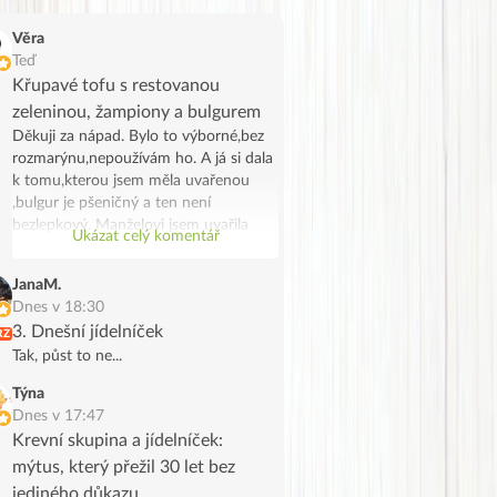
Věra
Teď
Křupavé tofu s restovanou
zeleninou, žampiony a bulgurem
Děkuji za nápad. Bylo to výborné,bez
rozmarýnu,nepoužívám ho. A já si dala
k tomu,kterou jsem měla uvařenou
,bulgur je pšeničný a ten není
bezlepkový. Manželovi jsem uvařila
Ukázat celý komentář
bramborové noky .Bylo to chutné a
syté jídlo,já jsem potřebovala
JanaM.
spotřebovat žampiony a tak se stalo.
Dnes v 18:30
Děkuji, manžel na tofu říkal že vypadá
3. Dnešní jídelníček
RZ
jak škvarky,měla jsem marinované a
Tak, půst to ne...
ochutila jsem ho trochu Tamaris.
Týna
Dnes v 17:47
Krevní skupina a jídelníček:
mýtus, který přežil 30 let bez
jediného důkazu