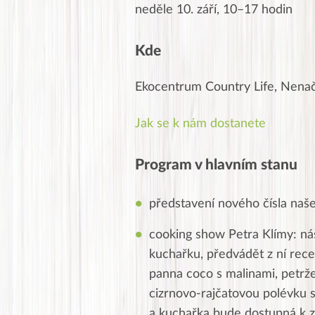
neděle 10. září, 10–17 hodin
Kde
Ekocentrum Country Life, Nena
Jak se k nám dostanete
Program v hlavním stanu
představení nového čísla naš
cooking show Petra Klímy: ná
kuchařku, předvádět z ní recep
panna coco s malinami, petrže
cizrnovo-rajčatovou polévku
a kuchařka bude dostupná k z