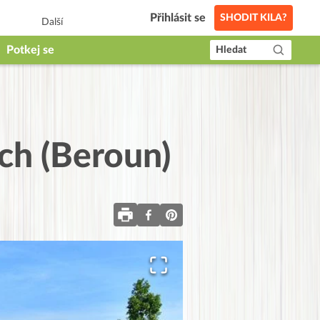
Přihlásit se
SHODIT KILA?
Další
Potkej se
Hledat
ch (Beroun)