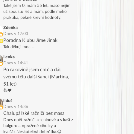
Také jsem 0, mám 55 let, maso nejím
už spoustu let a mám, podle mého
praktika, pěkné krevní hodnoty.
Zdeňka
Dnes v 17:03
Poradna Klubu Jíme Jinak
UB
Tak děkuji moc ...
Lenka
Dnes v 14:41
Po rakovině jsem chtěla dát
svému tělu další šanci (Martina,
51 let)
👍❤️
liduš
Dnes v 14:36
Chalupářské ražničí bez masa
Dnes opět ražniči zeleninové a s kaší z
bulguru a opražené cibulky a
kvašák.Neskutečná dobrůtka.😋