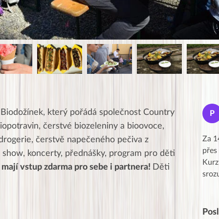
Jana
 Biodožínek, který pořádá společnost Country
J
P
★★★★★
biopotravin, čerstvé biozeleniny a bioovoce,
Moc Vám všem děkuji za krásný pátek,
Za 1
 drogerie, čerstvě napečeného pečiva z
obzvlášť velké poděkování, obdiv a
přes
 show, koncerty, přednášky, program pro děti
uznání pro hlavní dvojici Peťa a Gábi!! 👏
Kurz
mají vstup zdarma pro sebe i partnera!
Děti
Posílá…
sroz
Pos