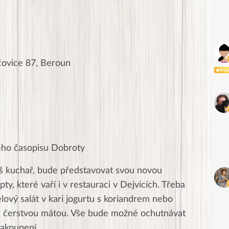
čovice 87, Beroun
KL
eho časopisu Dobroty
š kuchař, bude představovat svou novou
ty, které vaří i v restauraci v Dejvicích. Třeba
lový salát v kari jogurtu s koriandrem nebo
 s čerstvou mátou. Vše bude možné ochutnávat
akoupení.