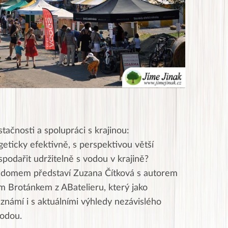
tačnosti a spolupráci s krajinou:
eticky efektivně, s perspektivou větší
spodařit udržitelně s vodou v krajině?
m domem představí Zuzana Čítková s autorem
 Brotánkem z ABatelieru, který jako
námí i s aktuálními výhledy nezávislého
írodou.