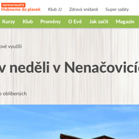
Hubneme do plavek
Klub JJ
Zdravá snídaně
Super saláty
Kurzy
Klub
Proměny
O Evě
Jak začít
Magazín
vé využili
v neděli v Nenačovicí
 oblíbených