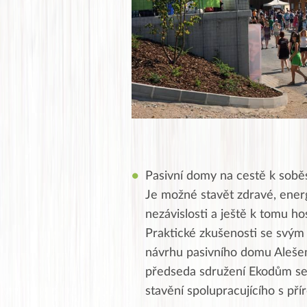
Pasivní domy na cestě k soběs
Je možné stavět zdravé, energ
nezávislosti a ještě k tomu ho
Praktické zkušenosti se svý
návrhu pasivního domu Alešem
předseda sdružení Ekodům sez
stavění spolupracujícího s př