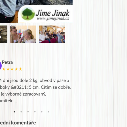
Petra
Marie
M
★★★★★
★★★★★
4 dní jsou dole 2 kg, obvod v pase a
Dnes jsem to konečně vytáh
 boky &#8211; 5 cm. Cítím se dobře.
zapadlé pošty a poslechla j
 je výborně zpracovaný,
videa od EVY. Koho by nepř
umiteln…
tahl…
lední komentáře