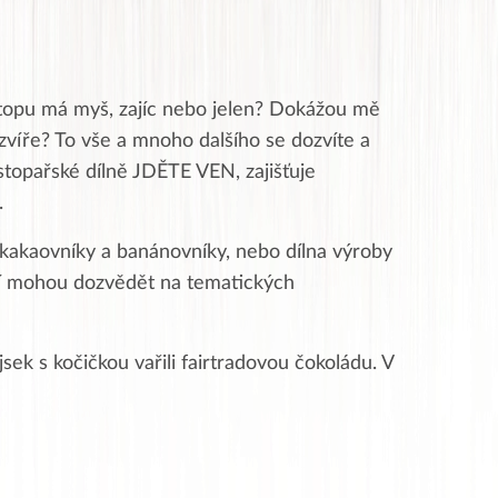
stopu má myš, zajíc nebo jelen? Dokážou mě
víře? To vše a mnoho dalšího se dozvíte a
 stopařské dílně JDĚTE VEN, zajišťuje
.
jí kakaovníky a banánovníky, nebo dílna výroby
lcí mohou dozvědět na tematických
jsek s kočičkou vařili fairtradovou čokoládu. V