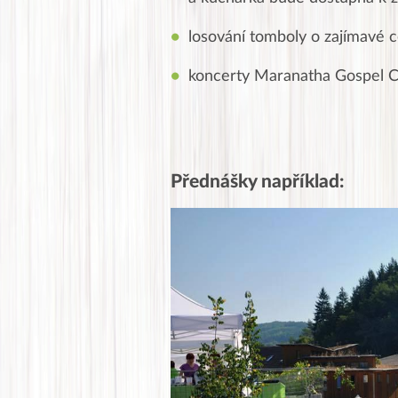
losování tomboly o zajímavé 
kon
certy Maranatha Gospel C
Přednášky například: