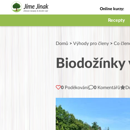
Online kurzy:
Jak na babičky
Recepty
Domů
>
Výhody pro členy
>
Co členo
Biodožínky 
0
Poděkování
0
Komentářů
Do