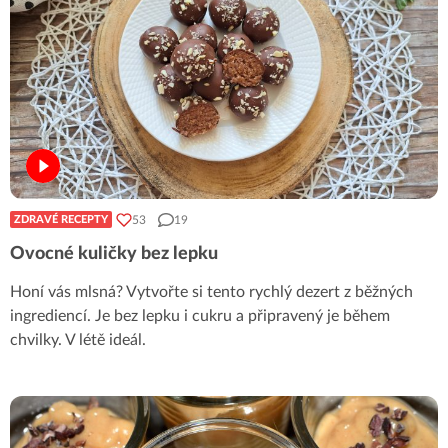
53
19
ZDRAVÉ RECEPTY
Ovocné kuličky bez lepku
Honí vás mlsná? Vytvořte si tento rychlý dezert z běžných
ingrediencí. Je bez lepku i cukru a připravený je během
chvilky. V létě ideál.