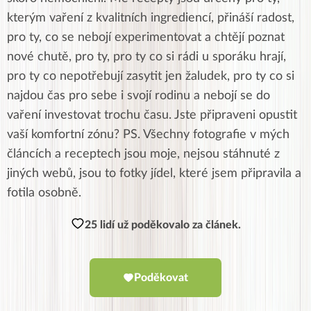
kterým vaření z kvalitních ingrediencí, přináší radost,
pro ty, co se nebojí experimentovat a chtějí poznat
nové chutě, pro ty, pro ty co si rádi u sporáku hrají,
pro ty co nepotřebují zasytit jen žaludek, pro ty co si
najdou čas pro sebe i svojí rodinu a nebojí se do
vaření investovat trochu času. Jste připraveni opustit
vaší komfortní zónu? PS. Všechny fotografie v mých
článcích a receptech jsou moje, nejsou stáhnuté z
jiných webů, jsou to fotky jídel, které jsem připravila a
fotila osobně.
25 lidí už poděkovalo za článek.
Poděkovat