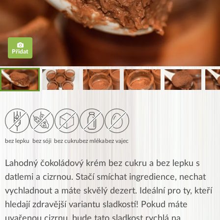
Přidat
bez lepku
bez sóji
bez cukru
bez mléka
bez vajec
Lahodný čokoládový krém bez cukru a bez lepku s
datlemi a cizrnou. Stačí smíchat ingredience, nechat
vychladnout a máte skvělý dezert. Ideální pro ty, kteří
hledají zdravější variantu sladkostí! Pokud máte
uvařenou cizrnu, bude tato sladkost rychlá na