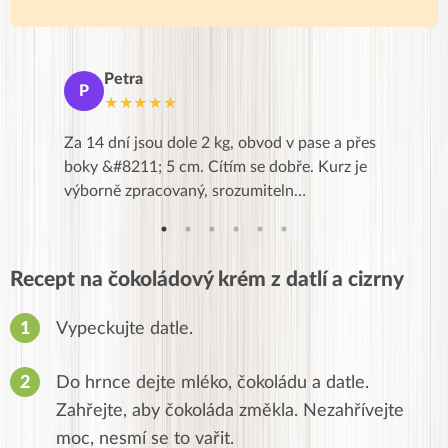
Petra
Ma
P
M
★★★★★
★
k,
Za 14 dní jsou dole 2 kg, obvod v pase a přes
Dnes jse
znání pro
boky &#8211; 5 cm. Cítím se dobře. Kurz je
zapadlé p
…
výborně zpracovaný, srozumiteln…
od EVY. 
Recept na čokoládový krém z datlí a cizrny
Vypeckujte datle.
Do hrnce dejte mléko, čokoládu a datle.
Zahřejte, aby čokoláda změkla. Nezahřívejte
moc, nesmí se to vařit.