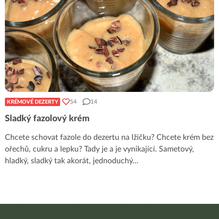
54
14
KRÉMOVÉ DEZERTY
Sladký fazolový krém
Chcete schovat fazole do dezertu na lžičku? Chcete krém bez
ořechů, cukru a lepku? Tady je a je vynikající. Sametový,
hladký, sladký tak akorát, jednoduchý
...