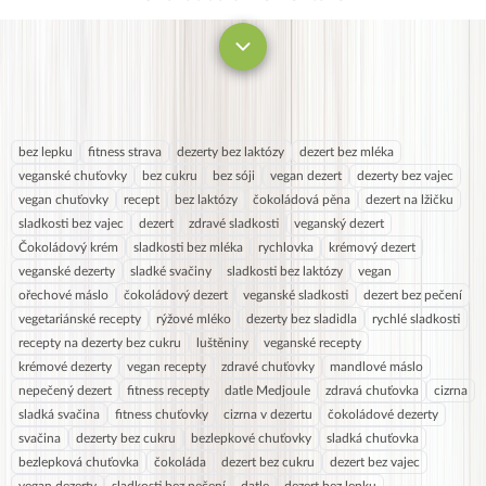
bez lepku
fitness strava
dezerty bez laktózy
dezert bez mléka
veganské chuťovky
bez cukru
bez sóji
vegan dezert
dezerty bez vajec
vegan chuťovky
recept
bez laktózy
čokoládová pěna
dezert na lžičku
sladkosti bez vajec
dezert
zdravé sladkosti
veganský dezert
Čokoládový krém
sladkosti bez mléka
rychlovka
krémový dezert
veganské dezerty
sladké svačiny
sladkosti bez laktózy
vegan
ořechové máslo
čokoládový dezert
veganské sladkosti
dezert bez pečení
vegetariánské recepty
rýžové mléko
dezerty bez sladidla
rychlé sladkosti
recepty na dezerty bez cukru
luštěniny
veganské recepty
krémové dezerty
vegan recepty
zdravé chuťovky
mandlové máslo
nepečený dezert
fitness recepty
datle Medjoule
zdravá chuťovka
cizrna
sladká svačina
fitness chuťovky
cizrna v dezertu
čokoládové dezerty
svačina
dezerty bez cukru
bezlepkové chuťovky
sladká chuťovka
bezlepková chuťovka
čokoláda
dezert bez cukru
dezert bez vajec
vegan dezerty
sladkosti bez pečení
datle
dezert bez lepku