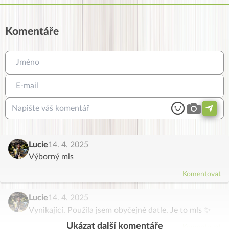
Komentáře
Lucie
14. 4. 2025
Výborný mls
Komentovat
Lucie
14. 4. 2025
Vynikající. Použila jsem obyčejné datle. Je to mls ✨
Ukázat další komentáře
Komentovat