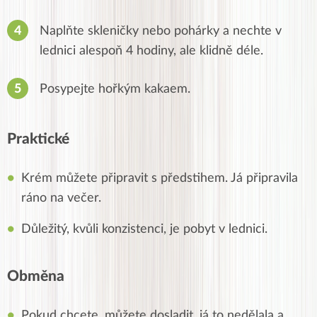
Naplňte skleničky nebo pohárky a nechte v
lednici alespoň 4 hodiny, ale klidně déle.
Posypejte hořkým kakaem.
Praktické
Krém můžete připravit s předstihem. Já připravila
ráno na večer.
Důležitý, kvůli konzistenci, je pobyt v lednici.
Obměna
Pokud chcete, můžete dosladit, já to nedělala a