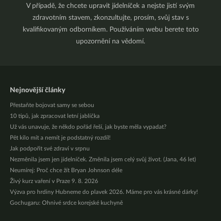
V případě, že chcete upravit jídelníček a nejste jistí svým
zdravotním stavem, zkonzultujte, prosím, svůj stav s
kvalifikovaným odborníkem. Používáním webu berete toto
upozornění na vědomí.
Nejnovější články
Přestaňte bojovat samy se sebou
10 tipů, jak zpracovat letní jablíčka
Už vás unavuje, že někdo pořád řeší, jak byste měla vypadat?
Pět kilo mít a nemít je podstatný rozdíl!
Jak podpořit své zdraví v srpnu
Nezměnila jsem jen jídelníček. Změnila jsem celý svůj život. (Jana, 46 let)
Neumírej: Proč chce žít Bryan Johnson déle
Živý kurz vaření v Praze 9. 8. 2026
Výzva pro hrdiny Hubneme do plavek 2026. Máme pro vás krásné dárky!
Gochugaru: Ohnivé srdce korejské kuchyně