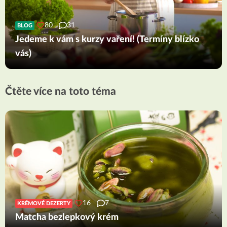
80
31
BLOG
Jedeme k vám s kurzy vaření! (Termíny blízko
vás)
Čtěte více na toto téma
16
7
KRÉMOVÉ DEZERTY
Matcha bezlepkový krém