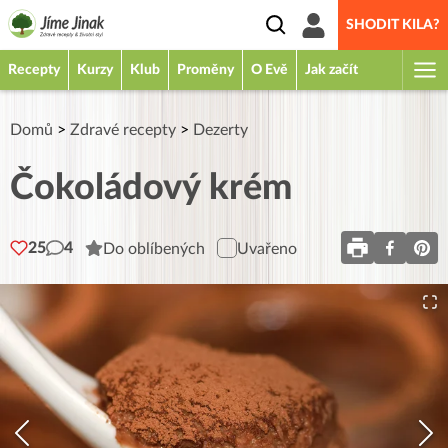
SHODIT KILA?
Recepty
Kurzy
Klub
Proměny
O Evě
Jak začít
Domů
>
Zdravé recepty
>
Dezerty
Čokoládový krém
25
4
Do oblíbených
Uvařeno