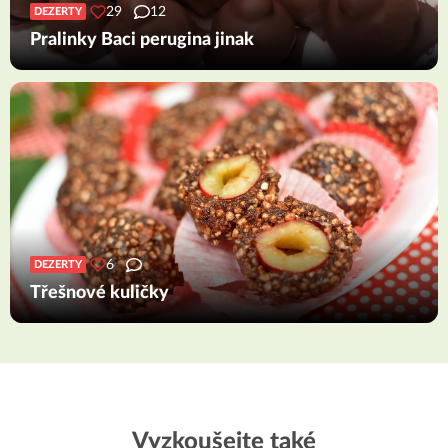
29
12
DEZERTY
Pralinky Baci perugina jinak
6
DEZERTY
Třešnové kuličky
Vyzkoušejte také