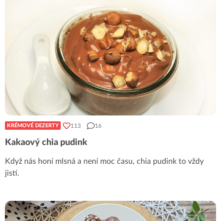
113
16
KRÉMOVÉ DEZERTY
Kakaový chia pudink
Když nás honí mlsná a není moc času, chia pudink to vždy
jistí.