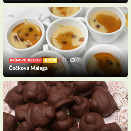
25
17
KRÉMOVÉ DEZERTY
KLUB
Čočková Malaga