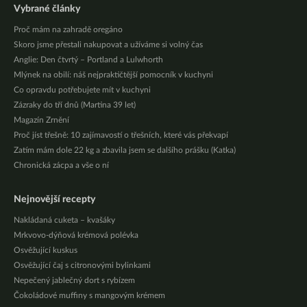
Vybrané články
Proč mám na zahradě oregáno
Skoro jsme přestali nakupovat a užíváme si volný čas
Anglie: Den čtvrtý – Portland a Lulwhorth
Mlýnek na obilí: náš nejpraktičtější pomocník v kuchyni
Co opravdu potřebujete mít v kuchyni
Zázraky do tří dnů (Martina 39 let)
Magazín Zrnění
Proč jíst třešně: 10 zajímavostí o třešních, které vás překvapí
Zatím mám dole 22 kg a zbavila jsem se dalšího prášku (Katka)
Chronická zácpa a vše o ní
Nejnovější recepty
Nakládaná cuketa – kvašáky
Mrkvovo-dýňová krémová polévka
Osvěžující kuskus
Osvěžující čaj s citronovými bylinkami
Nepečený jablečný dort s rybízem
Čokoládové muffiny s mangovým krémem