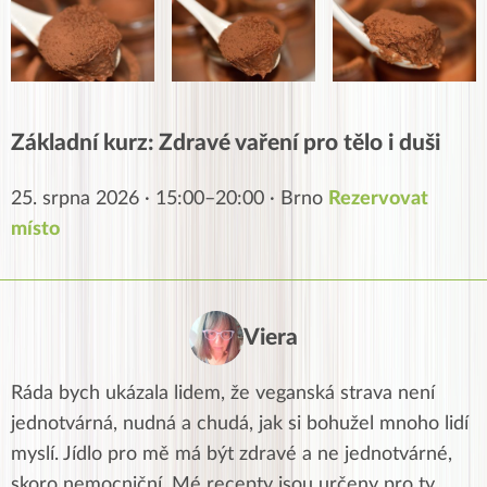
Základní kurz: Zdravé vaření pro tělo i duši
25. srpna 2026 · 15:00–20:00 · Brno
Rezervovat
místo
Viera
Ráda bych ukázala lidem, že veganská strava není
jednotvárná, nudná a chudá, jak si bohužel mnoho lidí
myslí. Jídlo pro mě má být zdravé a ne jednotvárné,
skoro nemocniční. Mé recepty jsou určeny pro ty,