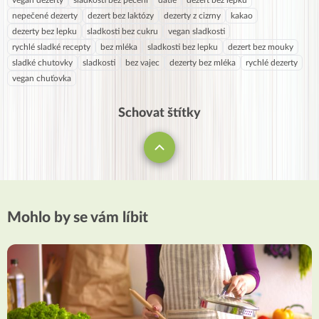
nepečené dezerty
dezert bez laktózy
dezerty z cizrny
kakao
dezerty bez lepku
sladkosti bez cukru
vegan sladkosti
rychlé sladké recepty
bez mléka
sladkosti bez lepku
dezert bez mouky
sladké chutovky
sladkosti
bez vajec
dezerty bez mléka
rychlé dezerty
vegan chuťovka
Schovat štítky
Mohlo by se vám líbit