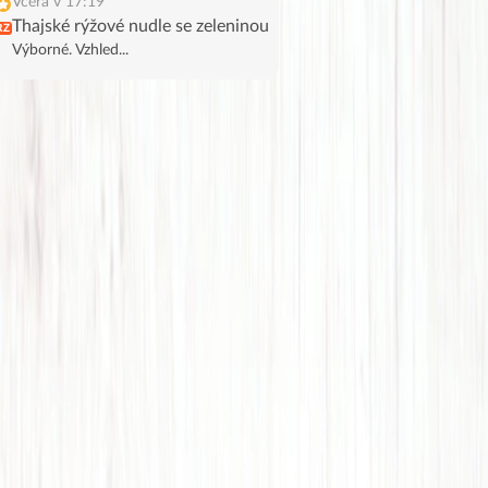
Včera v 17:19
Thajské rýžové nudle se zeleninou
RZ
Výborné. Vzhled...