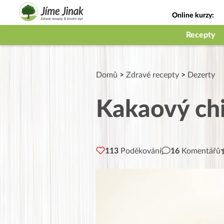
Online kurzy:
Jak na babičky
Recepty
Domů
>
Zdravé recepty
>
Dezerty
Kakaový chi
113
Poděkování
16
Komentářů