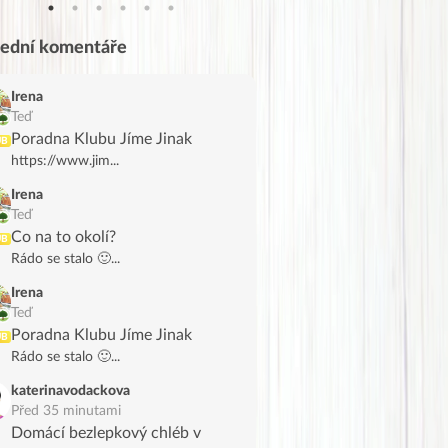
lední komentáře
Irena
Teď
Poradna Klubu Jíme Jinak
UB
https://www.jim...
Irena
Teď
Co na to okolí?
UB
Rádo se stalo 🙂...
Irena
Teď
Poradna Klubu Jíme Jinak
UB
Rádo se stalo 🙂...
katerinavodackova
Před 35 minutami
Domácí bezlepkový chléb v