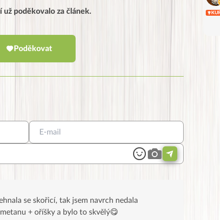
dí už poděkovalo za článek.
KU
Poděkovat
ehnala se skořicí, tak jsem navrch nedala
smetanu + oříšky a bylo to skvělý😋