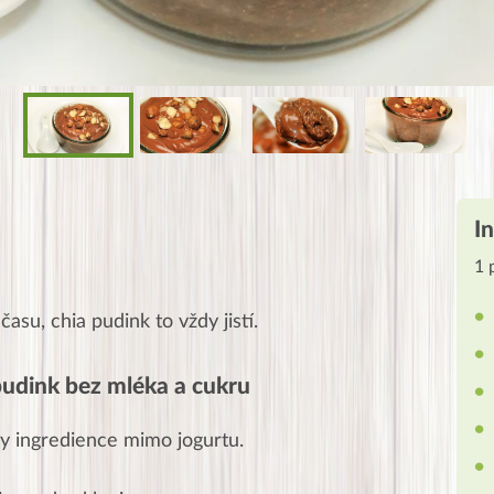
I
1 
asu, chia pudink to vždy jistí.
pudink bez mléka a cukru
y ingredience mimo jogurtu.