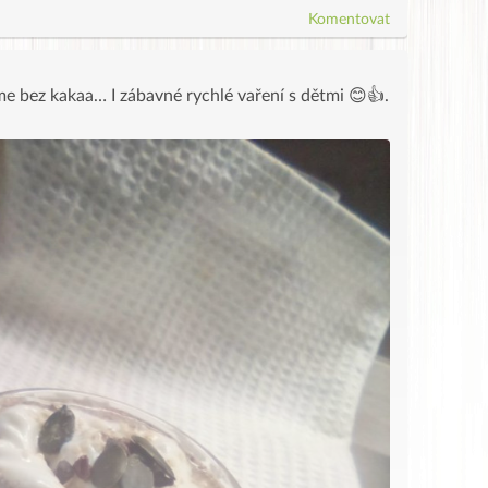
Komentovat
me bez kakaa… I zábavné rychlé vaření s dětmi 😊👍.