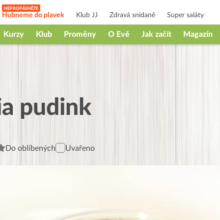
Hubneme do plavek
Klub JJ
Zdravá snídaně
Super saláty
Kurzy
Klub
Proměny
O Evě
Jak začít
Magazín
a pudink
Do oblíbených
Uvařeno