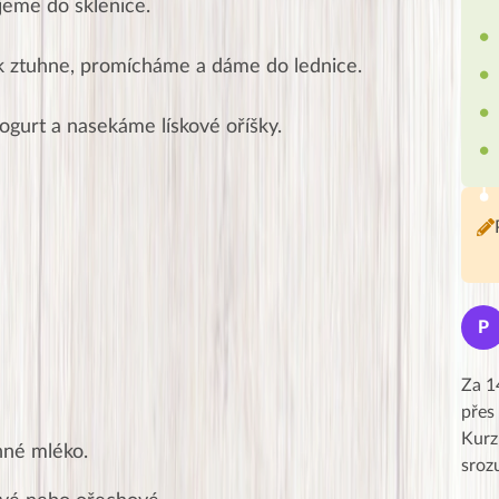
jeme do sklenice.
k ztuhne, promícháme a dáme do lednice.
gurt a nasekáme lískové oříšky.
Jana
J
P
★★★★★
Moc Vám všem děkuji za krásný pátek,
Za 1
obzvlášť velké poděkování, obdiv a
přes
uznání pro hlavní dvojici Peťa a Gábi!! 👏
Kurz
inné mléko.
Posílá…
sroz