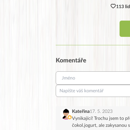
113 li
Komentáře
Kateřina
17. 5. 2023
Vynikající! Trochu jsem to př
čokol.jogurt, ale zakysanou 