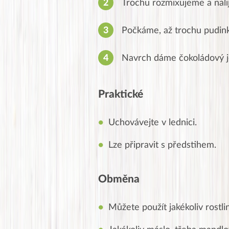
Trochu rozmixujeme a nali
Počkáme, až trochu pudin
Navrch dáme čokoládový jo
Praktické
Uchovávejte v lednici.
Lze připravit s předstihem.
Obměna
Můžete použít jakékoliv rostl