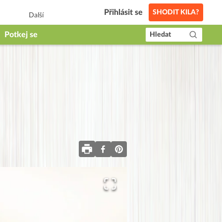
Přihlásit se
SHODIT KILA?
Další
Potkej se
Hledat