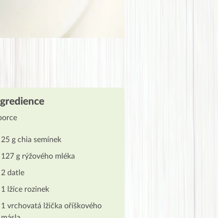
ngredience
porce
25 g chia semínek
127 g rýžového mléka
2 datle
1 lžíce rozinek
1 vrchovatá lžička oříškového
másla