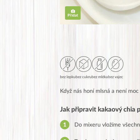
Přidat
bez lepku
bez cukru
bez mléka
bez vajec
Když nás honí mlsná a není moc č
Jak připravit kakaový chia 
Do mixeru vložíme všechn