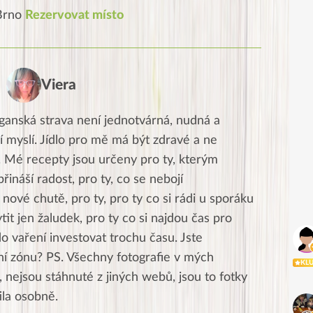
 Brno
Rezervovat místo
Viera
ganská strava není jednotvárná, nudná a
í myslí. Jídlo pro mě má být zdravé a ne
. Mé recepty jsou určeny pro ty, kterým
přináší radost, pro ty, co se nebojí
nové chutě, pro ty, pro ty co si rádi u sporáku
ytit jen žaludek, pro ty co si najdou čas pro
do vaření investovat trochu času. Jste
tní zónu? PS. Všechny fotografie v mých
KL
 nejsou stáhnuté z jiných webů, jsou to fotky
tila osobně.