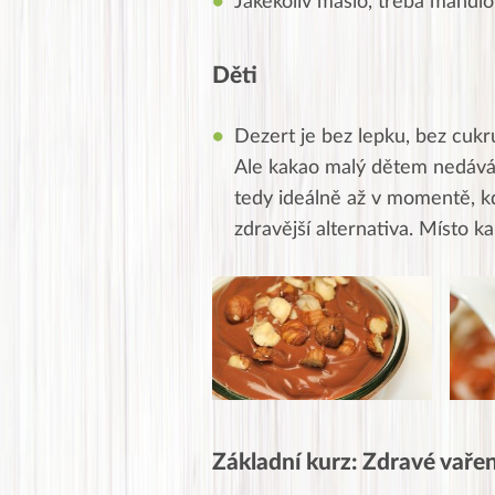
Jakékoliv máslo, třeba mandl
Děti
Dezert je bez lepku, bez cukr
Ale kakao malý dětem nedává
tedy ideálně až v momentě, kd
zdravější alternativa. Místo 
Základní kurz: Zdravé vaření