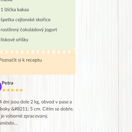
1 lžička kakaa
špetka cejlonské skořice
rostlinný čokoládový jogurt
lískové oříšky
Poznačit si k receptu
Petra
Marie
M
★★★★★
★★★★★
4 dní jsou dole 2 kg, obvod v pase a
Dnes jsem to konečně vytáh
 boky &#8211; 5 cm. Cítím se dobře.
zapadlé pošty a poslechla j
 je výborně zpracovaný,
videa od EVY. Koho by nepř
umiteln…
tahl…