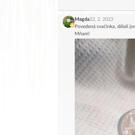
Magda
22. 2. 2023
Povedená svačinka, dělali js
Mňam!