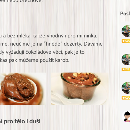
ové nebo ořechové.
Pos
u a bez mléka, takže vhodný i pro miminka.
KL
me, neučíme je na “hnědé” dezerty. Dáváme
y vyžadují čokoládové věci, pak je to
kakaa pak můžeme použít karob.
KL
KL
 pro tělo i duši