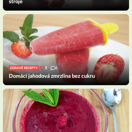
stroje
8
6
ZDRAVÉ RECEPTY
Domácí jahodová zmrzlina bez cukru