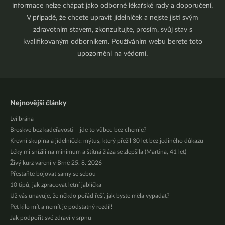
informace nelze chápat jako odborné lékařské rady a doporučení.
V případě, že chcete upravit jídelníček a nejste jistí svým
zdravotním stavem, zkonzultujte, prosím, svůj stav s
kvalifikovaným odborníkem. Používáním webu berete toto
upozornění na vědomí.
Nejnovější články
Lví brána
Broskve bez kadeřavosti – jde to vůbec bez chemie?
Krevní skupina a jídelníček: mýtus, který přežil 30 let bez jediného důkazu
Léky mi snížili na minimum a štítná žláza se zlepšila (Martina, 41 let)
Živý kurz vaření v Brně 25. 8. 2026
Přestaňte bojovat samy se sebou
10 tipů, jak zpracovat letní jablíčka
Už vás unavuje, že někdo pořád řeší, jak byste měla vypadat?
Pět kilo mít a nemít je podstatný rozdíl!
Jak podpořit své zdraví v srpnu