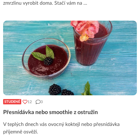
zmrzlinu vyrobit doma. Stačí vám na
...
12
3
STUDENÉ
Přesnídávka nebo smoothie z ostružin
V teplých dnech vás ovocný koktejl nebo přesnídávka
příjemně osvěží.