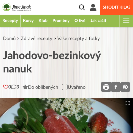
SHODIT KILA?
Recepty
Kurzy
Klub
Proměny
O Evě
Jak začít
Domů
>
Zdravé recepty
>
Vaše recepty a fotky
Jahodovo-bezinkový
nanuk
0
3
Do oblíbených
Uvařeno