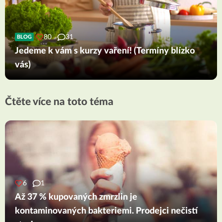
80
31
BLOG
Jedeme k vám s kurzy vaření! (Termíny blízko
vás)
Čtěte více na toto téma
6
1
Až 37 % kupovaných zmrzlin je
kontaminovaných bakteriemi. Prodejci nečistí