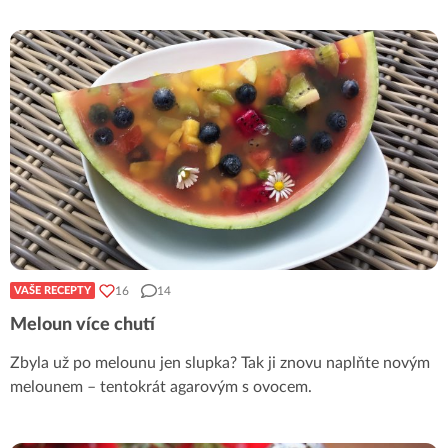
16
14
VAŠE RECEPTY
Meloun více chutí
Zbyla už po melounu jen slupka? Tak ji znovu naplňte novým
melounem – tentokrát agarovým s ovocem.