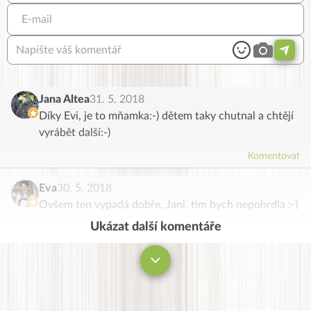
Jana Altea
31. 5. 2018
Díky Evi, je to mňamka:-) dětem taky chutnal a chtějí
vyrábět další:-)
Komentovat
Eva
30. 5. 2018
Ovšem ten vypadá dobře, Jani, tím bych nepohrdla :-)
Ukázat další komentáře
Komentovat