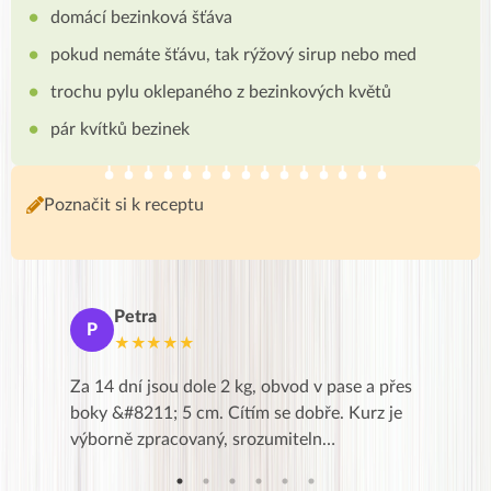
domácí bezinková šťáva
pokud nemáte šťávu, tak rýžový sirup nebo med
trochu pylu oklepaného z bezinkových květů
pár kvítků bezinek
Poznačit si k receptu
Petra
Ma
P
M
★★★★★
★
k,
Za 14 dní jsou dole 2 kg, obvod v pase a přes
Dnes jse
znání pro
boky &#8211; 5 cm. Cítím se dobře. Kurz je
zapadlé p
…
výborně zpracovaný, srozumiteln…
od EVY. 