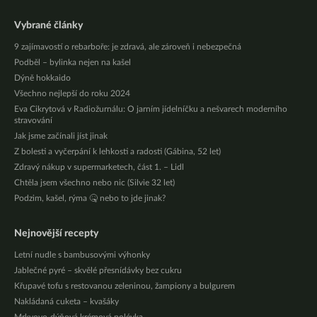
Vybrané články
9 zajímavostí o rebarboře: je zdravá, ale zároveň i nebezpečná
Podběl – bylinka nejen na kašel
Dýně hokkaido
Všechno nejlepší do roku 2024
Eva Cikrytová v Radiožurnálu: O jarním jídelníčku a nešvarech moderního
stravování
Jak jsme začínali jíst jinak
Z bolesti a vyčerpání k lehkosti a radosti (Gábina, 52 let)
Zdravý nákup v supermarketech, část 1. – Lidl
Chtěla jsem všechno nebo nic (Silvie 32 let)
Podzim, kašel, rýma 🤒 nebo to jde jinak?
Nejnovější recepty
Letní nudle s bambusovými výhonky
Jablečné pyré – skvělé přesnídávky bez cukru
Křupavé tofu s restovanou zeleninou, žampiony a bulgurem
Nakládaná cuketa – kvašáky