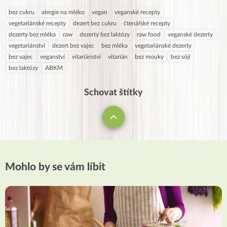
bez cukru
alergie na mléko
vegan
veganské recepty
vegetariánské recepty
dezert bez cukru
čtenářské recepty
dezerty bez mléka
raw
dezerty bez laktózy
raw food
veganské dezerty
vegetariánství
dezert bez vajec
bez mléka
vegetariánské dezerty
bez vajec
veganství
vitariánství
vitarián
bez mouky
bez sóji
bez laktózy
ABKM
Schovat štítky
Mohlo by se vám líbit