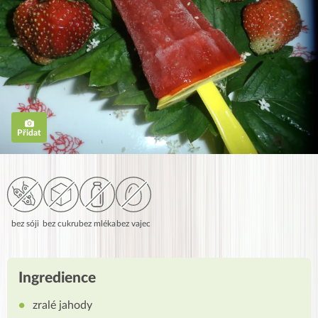
Přidat
bez sóji
bez cukru
bez mléka
bez vajec
Ingredience
zralé jahody