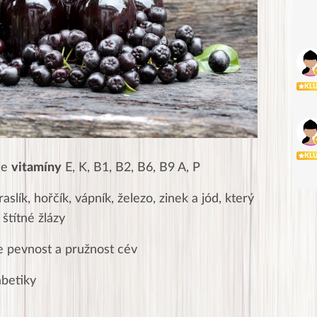
KL
KL
le
vitamíny
E, K, B1, B2, B6, B9 A, P
aslík, hořčík, vápník, železo, zinek a jód, který
 štítné žlázy
je pevnost a pružnost cév
betiky