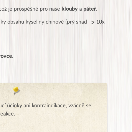
 což je prospěšné pro naše
klouby
a
páteř
.
ky obsahu kyseliny chinové (prý snad i 5-10x
rovce
.
í účinky ani kontraindikace, vzácně se
reakce.