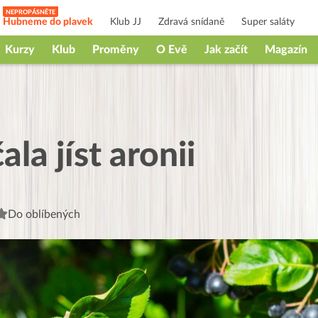
Hubneme do plavek
Klub JJ
Zdravá snídaně
Super saláty
Kurzy
Klub
Proměny
O Evě
Jak začít
Magazín
la jíst aronii
Do oblíbených