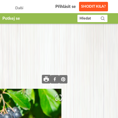
Přihlásit se
SHODIT KILA?
Další
Potkej se
Hledat