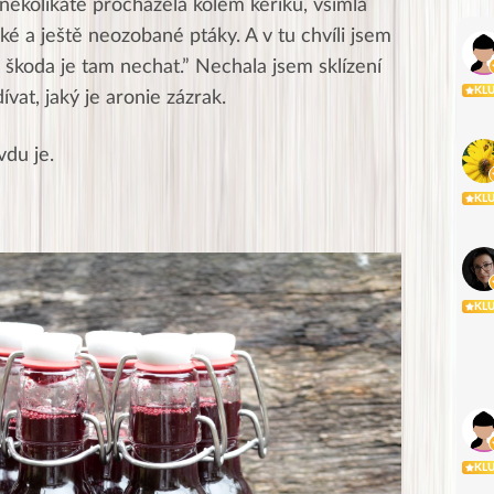
několikáté procházela kolem keříku, všimla
elké a ještě neozobané ptáky.
A v tu chvíli jsem
u škoda je tam nechat.” Nechala jsem sklízení
KL
ívat, jaký je aronie zázrak.
du je.
KL
KL
KL