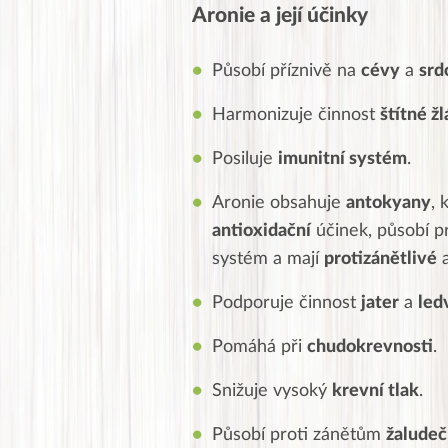
Aronie a její účinky
Působí příznivě na
cévy
a
srd
H
armonizuje činnost
štítné ž
Posiluje
imunitní systém
.
Aronie obsahuje
antokyany
, 
antioxidační
účinek, působí pr
systém a mají
protizánětlivé
a
Podporuje činnost
jater
a
led
Pomáhá při
chudokrevnosti
.
Snižuje vysoký
krevní tlak
.
Působí proti zánětům
žaludeč