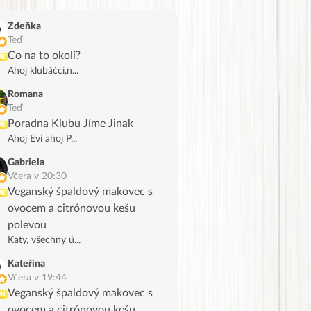
Zdeňka
Teď
Co na to okolí?
UB
Ahoj klubáčci,n...
Romana
Teď
Poradna Klubu Jíme Jinak
UB
Ahoj Evi ahoj P...
Gabriela
Včera v 20:30
Veganský špaldový makovec s
UB
ovocem a citrónovou kešu
polevou
Katy, všechny ú...
Kateřina
Včera v 19:44
Veganský špaldový makovec s
UB
ovocem a citrónovou kešu