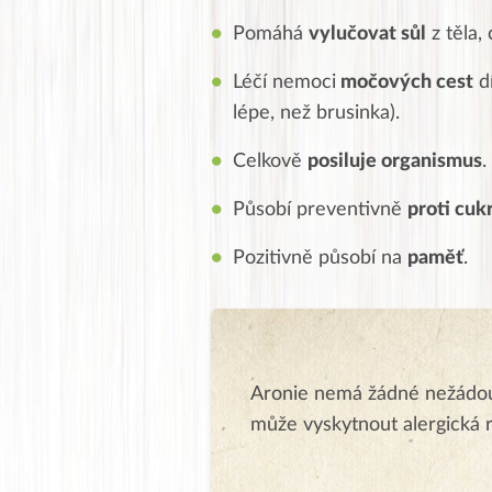
Pomáhá
vylučovat sůl
z těla,
Léčí nemoci
močových cest
dí
lépe, než brusinka).
Celkově
posiluje organismus
.
Působí preventivně
proti cuk
Pozitivně působí na
paměť
.
Aronie nemá žádné nežádouc
může vyskytnout alergická 