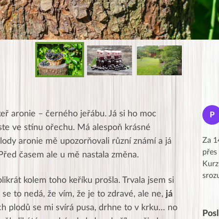
Jana
ř aronie – černého jeřábu. Já si ho moc
J
P
★★★★★
ste ve stínu ořechu. Má alespoň krásné
Moc Vám všem děkuji za krásný pátek,
Za 1
plody aronie mě upozorňovali různí známí a já
obzvlášť velké poděkování, obdiv a
přes
m. Před časem ale u mě nastala změna.
uznání pro hlavní dvojici Peťa a Gábi!! 👏
Kurz
Posílá…
sroz
likrát kolem toho keříku prošla. Trvala jsem si
se to nedá, že vím, že je to zdravé, ale ne,
já
ých plodů se mi svírá pusa, drhne to v krku… no
Pos