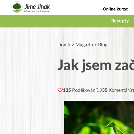
Online kurzy:
Jak na babičky
Recepty
Domů
>
Magazín
>
Blog
Jak jsem zača
135
Poděkování
35
Komentářů