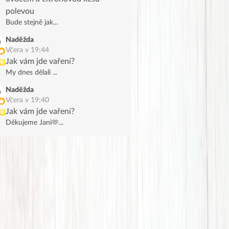
polevou
Bude stejně jak...
Naděžda
Včera v 19:44
Jak vám jde vaření?
UB
My dnes dělali ...
Naděžda
Včera v 19:40
Jak vám jde vaření?
UB
Děkujeme Jani🫶...