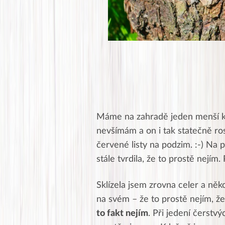
Máme na zahradě jeden menší ke
nevšímám a on i tak statečně ro
červené listy na podzim. :-) Na 
stále tvrdila, že to prostě nejí
Sklízela jsem zrovna celer a něko
na svém – že to prostě nejím, že 
to fakt nejím
. Při jedení čerstv