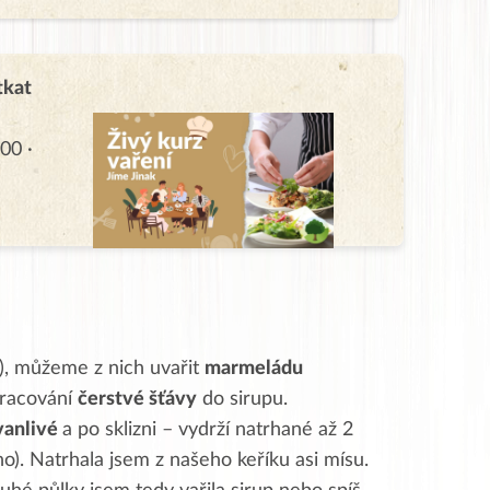
tkat
00 ·
y), můžeme z nich uvařit
marmeládu
zpracování
čerstvé šťávy
do sirupu.
vanlivé
a po sklizni – vydrží natrhané až 2
. Natrhala jsem z našeho keříku asi mísu.