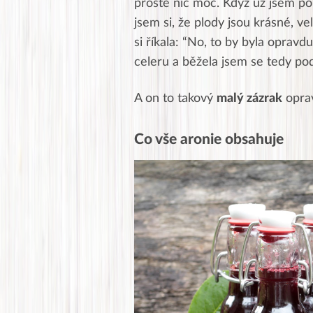
prostě nic moc.
Když už jsem po
jsem si, že plody jsou krásné, v
si říkala: “No, to by byla opravd
celeru a běžela jsem se tedy pod
A on to takový
malý zázrak
oprav
Co vše aronie obsahuje