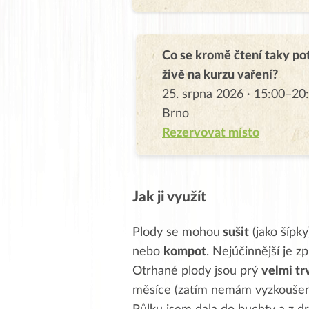
Co se kromě čtení taky po
živě na kurzu vaření?
25. srpna 2026 · 15:00–20:
Brno
Rezervovat místo
Jak ji využít
Plody se mohou
sušit
(jako šípk
nebo
kompot
. Nejúčinnější je 
Otrhané plody jsou prý
velmi tr
měsíce (zatím nemám vyzkoušeno)