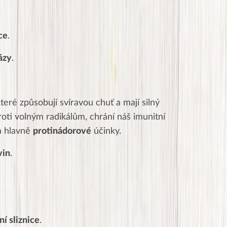
ce
.
lázy
.
které způsobují svíravou chuť a mají silný
oti volným radikálům, chrání náš imunitní
 hlavně
protinádorové
účinky.
vin
.
ní sliznice
.