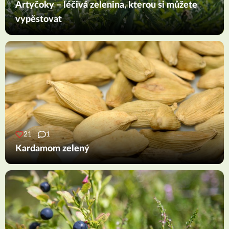
Artyčoky – léčivá zelenina, kterou si můžete
vypěstovat
21
1
Kardamom zelený