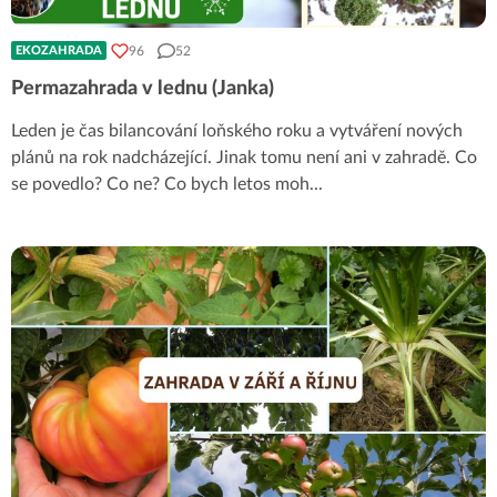
96
52
EKOZAHRADA
Permazahrada v lednu (Janka)
Leden je čas bilancování loňského roku a vytváření nových
plánů na rok nadcházející. Jinak tomu není ani v zahradě. Co
se povedlo? Co ne? Co bych letos moh
...