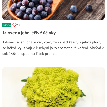
20
BLOG
Jalovec a jeho léčivé účinky
Jalovec je jehličnatý keř, který zná snad každý a jehož plody
se běžně využívají v kuchyni jako aromatické koření. Skrývá v
sobě však i spoustu látek prosp
...