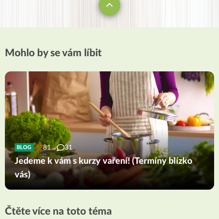
Mohlo by se vám líbit
81
31
BLOG
Jedeme k vám s kurzy vaření! (Termíny blízko
vás)
Čtěte více na toto téma