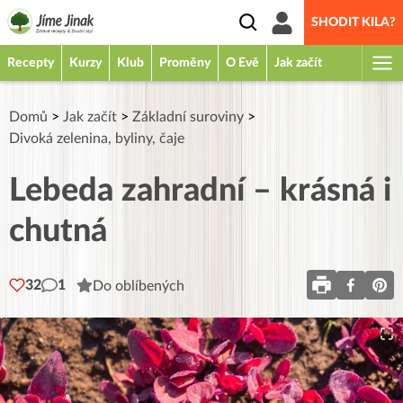
SHODIT KILA?
Recepty
Kurzy
Klub
Proměny
O Evě
Jak začít
Domů
>
Jak začít
>
Základní suroviny
>
Divoká zelenina, byliny, čaje
Lebeda zahradní – krásná i
chutná
32
1
Do oblíbených