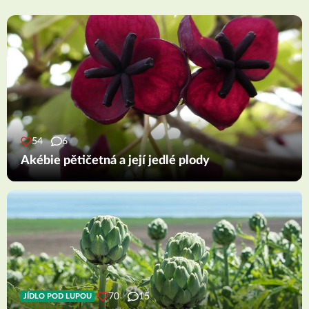
54
6
Akébie pětičetná a její jedlé plody
70
15
JÍDLO POD LUPOU