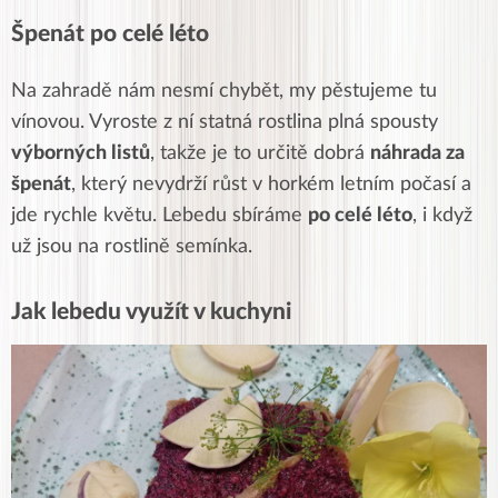
Špenát po celé léto
Na zahradě nám nesmí chybět, my pěstujeme tu
vínovou. Vyroste z ní statná rostlina plná spousty
výborných listů
, takže je to určitě dobrá
náhrada za
špenát
, který nevydrží růst v horkém letním počasí a
jde rychle květu. Lebedu sbíráme
po celé léto
, i když
už jsou na rostlině semínka.
Jak lebedu využít v kuchyni