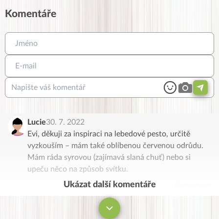
Komentáře
Lucie
30. 7. 2022
Evi, děkuji za inspiraci na lebedové pesto, určitě
vyzkouším – mám také oblíbenou červenou odrůdu.
Mám ráda syrovou (zajímavá slaná chuť) nebo si
upeču něco na způsob svítku.
Ukázat další komentáře
Komentovat