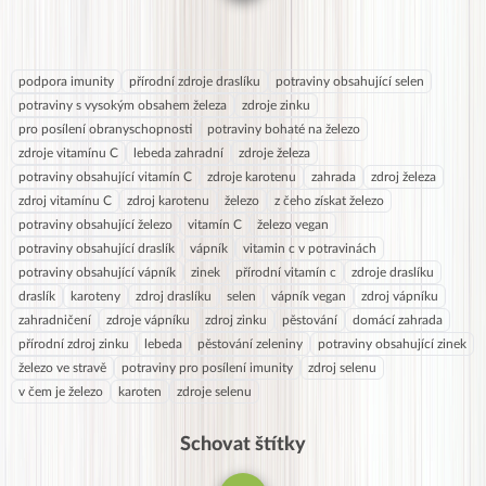
podpora imunity
přírodní zdroje draslíku
potraviny obsahující selen
potraviny s vysokým obsahem železa
zdroje zinku
pro posílení obranyschopnosti
potraviny bohaté na železo
zdroje vitamínu C
lebeda zahradní
zdroje železa
potraviny obsahující vitamín C
zdroje karotenu
zahrada
zdroj železa
zdroj vitamínu C
zdroj karotenu
železo
z čeho získat železo
potraviny obsahující železo
vitamín C
železo vegan
potraviny obsahující draslík
vápník
vitamin c v potravinách
potraviny obsahující vápník
zinek
přírodní vitamín c
zdroje draslíku
draslík
karoteny
zdroj draslíku
selen
vápník vegan
zdroj vápníku
zahradničení
zdroje vápníku
zdroj zinku
pěstování
domácí zahrada
přírodní zdroj zinku
lebeda
pěstování zeleniny
potraviny obsahující zinek
železo ve stravě
potraviny pro posílení imunity
zdroj selenu
v čem je železo
karoten
zdroje selenu
Schovat štítky