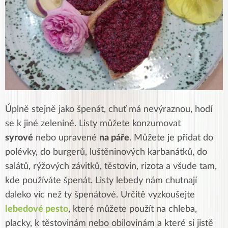
Úplně stejně jako špenát, chuť má nevýraznou, hodí
se k jiné zelenině. Listy můžete konzumovat
syrové
nebo upravené
na páře
. Můžete je přidat do
polévky, do burgerů, luštěninových karbanátků, do
salátů, rýžových závitků, těstovin, rizota a všude tam,
kde používáte špenát. Listy lebedy nám chutnají
daleko víc než ty špenátové.
Určitě vyzkoušejte
lebedové pesto
, které můžete použít na chleba,
placky, k těstovinám nebo obilovinám a které si jistě