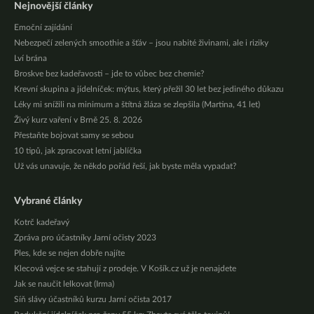
Nejnovější články
Emoční zajídání
Nebezpečí zelených smoothie a šťáv – jsou nabité živinami, ale i riziky
Lví brána
Broskve bez kadeřavosti – jde to vůbec bez chemie?
Krevní skupina a jídelníček: mýtus, který přežil 30 let bez jediného důkazu
Léky mi snížili na minimum a štítná žláza se zlepšila (Martina, 41 let)
Živý kurz vaření v Brně 25. 8. 2026
Přestaňte bojovat samy se sebou
10 tipů, jak zpracovat letní jablíčka
Už vás unavuje, že někdo pořád řeší, jak byste měla vypadat?
Vybrané články
Kotrč kadeřavý
Zpráva pro účastníky Jarní očisty 2023
Ples, kde se nejen dobře najíte
Klecová vejce se stahují z prodeje. V Košík.cz už je nenajdete
Jak se naučit lelkovat (Irma)
Síň slávy účastníků kurzu Jarní očista 2017