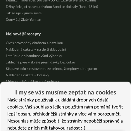
Redukční jídelníček pro ženy 55 kg: Zbavte své tělo toxinů!
Džíny čekající na svou druhou šanci se dočkaly (Jana, 43 let)
Jak se žije v jiném světě
Černý čaj Zlatý Yunnan
Nejnovější recepty
Oves provoněný citrónem a bazalkou
Nakládaná cuketa – na delší skladování
Letní nudle s bambusovými výhonky
Jablečné pyré – skvělé přesnídávky bez cukru
Křupavé tofu s restovanou zeleninou, žampiony a bulgurem
Nakládaná cuketa – kvašáky
Mrkvovo-dýňová krémová polévka
Osvěžující kuskus
I my se vás musíme zeptat na cookies
Osvěžující čaj s citronovými bylinkami
Naše stránky používají k ukládání drobných údajů
Nepečený jablečný dort s rybízem
cookies. Váš souhlas s jejich použitím nám pomáhá tvořit
lepší obsah, přehlednější stránky a více vám porozumět.
Vybrané recepty
Nesouhlas může způsobit, že stránky nepoběží správně a
Salát z čerstvých žampionů
nebudete z nich mít takovou radost :-)
Kroupy s mákem ála ukrajinská Kuťa na slano