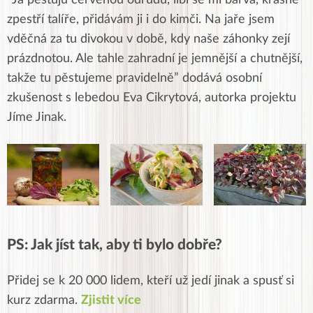
“Já pěstuju červenou odrůdu, líbí se mi barva, krásně
zpestří talíře, přidávám ji i do kimči. Na jaře jsem
vděčná za tu divokou v době, kdy naše záhonky zejí
prázdnotou. Ale tahle zahradní je jemnější a chutnější,
takže tu pěstujeme pravidelně” dodává osobní
zkušenost s lebedou Eva Cikrytová, autorka projektu
Jíme Jinak.
PS: Jak jíst tak, aby ti bylo dobře?
Přidej se k 20 000 lidem, kteří už jedí jinak a spusť si
kurz zdarma.
Zjistit více