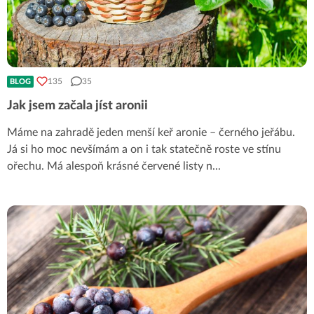
135
35
BLOG
Jak jsem začala jíst aronii
Máme na zahradě jeden menší keř aronie – černého jeřábu.
Já si ho moc nevšímám a on i tak statečně roste ve stínu
ořechu. Má alespoň krásné červené listy n
...