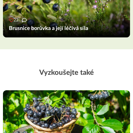
22
Brusnice borůvka a její léčivá síla
Vyzkoušejte také