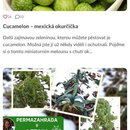
26
10
Cucamelon – mexická okurčička
Další zajímavou zeleninou, kterou můžete pěstovat je
cucamelon. Možná jste jí už někdy viděli i ochutnali. Pojďme
si o tomto miniaturním melounu s chutí ok
...