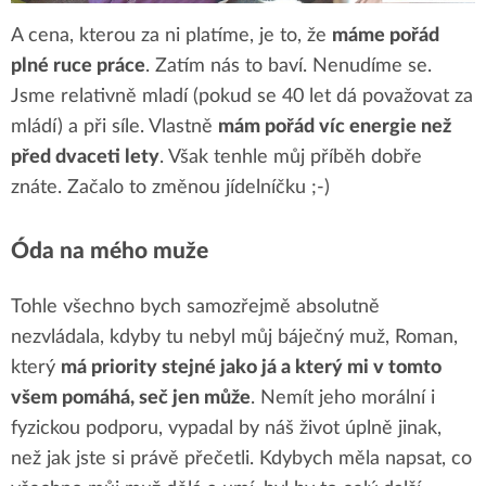
A cena, kterou za ni platíme, je to, že
máme pořád
plné ruce práce
. Zatím nás to baví. Nenudíme se.
Jsme relativně mladí (pokud se 40 let dá považovat za
mládí) a při síle. Vlastně
mám pořád víc energie než
před dvaceti lety
. Však tenhle můj příběh dobře
znáte. Začalo to změnou jídelníčku ;-)
Óda na mého muže
Tohle všechno bych samozřejmě absolutně
nezvládala, kdyby tu nebyl můj báječný muž, Roman,
který
má priority stejné jako já a který mi v tomto
všem pomáhá, seč jen může
. Nemít jeho morální i
fyzickou podporu, vypadal by náš život úplně jinak,
než jak jste si právě přečetli. Kdybych měla napsat, co