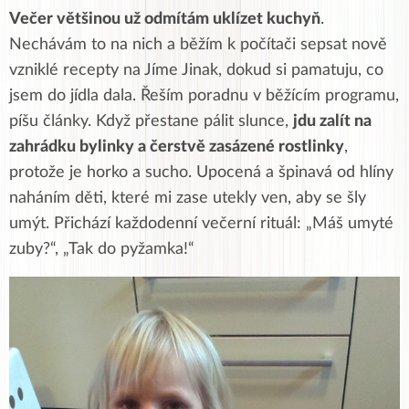
Večer většinou už odmítám uklízet kuchyň
.
Nechávám to na nich a běžím k počítači sepsat nově
vzniklé recepty na Jíme Jinak, dokud si pamatuju, co
jsem do jídla dala. Řeším poradnu v běžícím programu,
píšu články. Když přestane pálit slunce,
jdu zalít na
zahrádku bylinky a čerstvě zasázené rostlinky
,
protože je horko a sucho. Upocená a špinavá od hlíny
naháním děti, které mi zase utekly ven, aby se šly
umýt. Přichází každodenní večerní rituál: „Máš umyté
zuby?“, „Tak do pyžamka!“