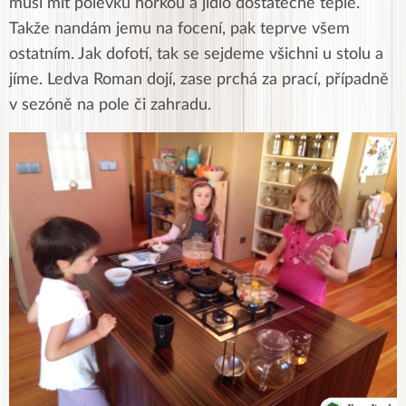
musí mít polévku horkou a jídlo dostatečně teplé.
Takže nandám jemu na focení, pak teprve všem
ostatním. Jak dofotí, tak se sejdeme všichni u stolu a
jíme. Ledva Roman dojí, zase prchá za prací, případně
v sezóně na pole či zahradu.