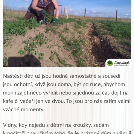
Naštěstí děti už jsou hodně samostatné a sousedi
jsou ochotní, když jsou doma, být po ruce, abychom
mohli zajet něco vyřídit nebo si jednou za čas dojít na
kafe či večeři jen ve dvou. To jsou pro nás zatím velmi
vzácné momenty.
V dny, kdy nejedu s dětmi na kroužky, sedám
k počítači a využívám toho, že je prázdný dům a věnuji