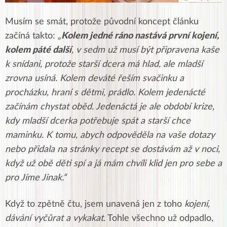
Musím se smát, protože původní koncept článku
začíná takto:
„
Kolem jedné ráno nastává první kojení,
kolem páté další
, v sedm už musí být připravena kaše
k snídani, protože starší dcera má hlad, ale mladší
zrovna usíná. Kolem deváté řeším svačinku a
procházku, hraní s dětmi, prádlo. Kolem jedenácté
začínám chystat oběd. Jedenáctá je ale období krize,
kdy mladší dcerka potřebuje spát a starší chce
maminku. K tomu, abych odpověděla na vaše dotazy
nebo přidala na stránky recept se dostávám až v noci,
když už obě děti spí a já mám chvíli klid jen pro sebe a
pro Jíme Jinak.“
Když to zpětně čtu, jsem unavená jen z toho
kojení,
dávání vyčůrat a vykakat
. Tohle všechno už odpadlo,