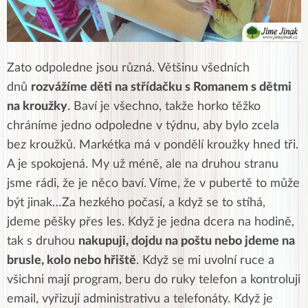
Zato odpoledne jsou různá. Většinu všedních
dnů
rozvážíme děti na střídačku s Romanem s dětmi
na kroužky
. Baví je všechno, takže horko těžko
chráníme jedno odpoledne v týdnu, aby bylo zcela
bez kroužků. Markétka má v pondělí kroužky hned tři.
A je spokojená. My už méně, ale na druhou stranu
jsme rádi, že je něco baví. Víme, že v pubertě to může
být jinak…Za hezkého počasí, a když se to stíhá,
jdeme pěšky přes les. Když je jedna dcera na hodině,
tak s druhou
nakupuji, dojdu na poštu nebo jdeme na
brusle, kolo nebo hřiště
. Když se mi uvolní ruce a
všichni mají program, beru do ruky telefon a kontroluji
email, vyřizují administrativu a telefonáty. Když je