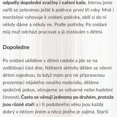
odpadly dopolední svačiny i vaření kaše
, kterou jsme
vařili se zeleninou ještě k polévce první tři roky. Mně i
manželovi vyhovuje k snídani polévka, obilí si do ní
někdy dáme a někdy ne. Podle potřeby. Po snídani
můj muž odchází pracovat a já zůstávám s dětmi.
Dopoledne
Po snídani uklidíme s dětmi nádobí a jde se na
vzdělávací část dne. Některé aktivity dělám se všemi
dětmi najednou, to když mám pro ně připravenou
prezentaci nějakého nového materiálu, děláme
společně pokus, věnujeme se výtvarné nebo hudební
činnosti.
Často se věnuji jednomu po druhém, protože
jsou různě staří
a i ti podobného věku jsou každý
dobrý v něčem jiném a něco jiného je zajímá. Starší