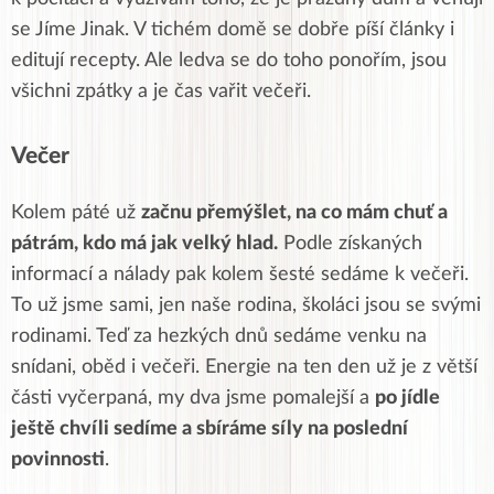
se Jíme Jinak. V tichém domě se dobře píší články i
editují recepty. Ale ledva se do toho ponořím, jsou
všichni zpátky a je čas vařit večeři.
Večer
Kolem páté už
začnu přemýšlet, na co mám chuť a
pátrám, kdo má jak velký hlad.
Podle získaných
informací a nálady pak kolem šesté sedáme k večeři.
To už jsme sami, jen naše rodina, školáci jsou se svými
rodinami. Teď za hezkých dnů sedáme venku na
snídani, oběd i večeři. Energie na ten den už je z větší
části vyčerpaná, my dva jsme pomalejší a
po jídle
ještě chvíli sedíme a sbíráme síly na poslední
povinnosti
.