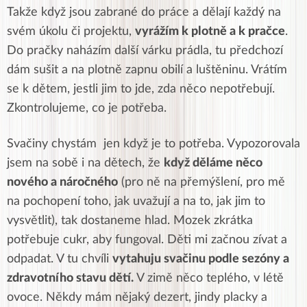
Takže když jsou zabrané do práce a dělají každý na
svém úkolu či projektu,
vyrážím k plotně a k pračce
.
Do pračky naházím další várku prádla, tu předchozí
dám sušit a na plotně zapnu obilí a luštěninu. Vrátím
se k dětem, jestli jim to jde, zda něco nepotřebují.
Zkontrolujeme, co je potřeba.
Svačiny chystám jen když je to potřeba. Vypozorovala
jsem na sobě i na dětech, že
když děláme něco
nového a náročného
(pro ně na přemýšlení, pro mě
na pochopení toho, jak uvažují a na to, jak jim to
vysvětlit), tak dostaneme hlad. Mozek zkrátka
potřebuje cukr, aby fungoval. Děti mi začnou zívat a
odpadat. V tu chvíli
vytahuju svačinu podle sezóny a
zdravotního stavu dětí.
V zimě něco teplého, v létě
ovoce. Někdy mám nějaký dezert, jindy placky a