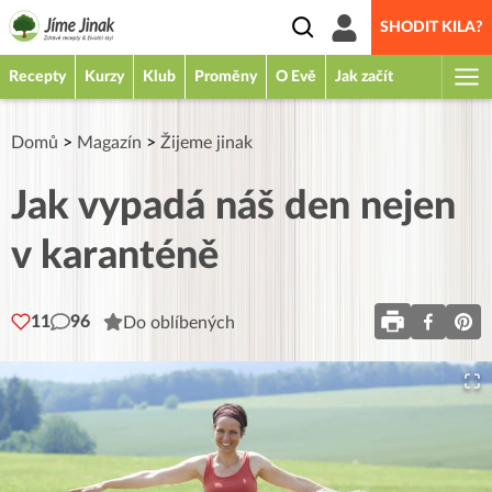
SHODIT KILA?
Recepty
Kurzy
Klub
Proměny
O Evě
Jak začít
Domů
>
Magazín
>
Žijeme jinak
Jak vypadá náš den nejen
v karanténě
11
96
Do oblíbených