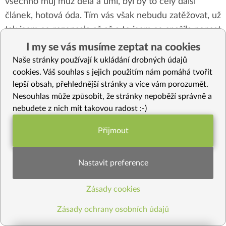
všechno můj muž dělá a umí, byl by to celý další
článek, hotová óda. Tím vás však nebudu zatěžovat, už
tak jsem se rozepsala až až a to jsem se snažila popsat
naše dny stručně. Neodpustím si však jednu nadějnou
I my se vás musíme zeptat na cookies
větu pro mladé manželky zoufalé ze svých manželů,
Naše stránky používají k ukládání drobných údajů
kteří pro nějakou jinou stravu a všechno to
cookies. Váš souhlas s jejich použitím nám pomáhá tvořit
lepší obsah, přehlednější stránky a více vám porozumět.
alternativno nemají zatím vůbec pochopení. Když
Nesouhlas může způsobit, že stránky nepoběží správně a
jsme spolu začali před 12 lety
nebudete z nich mít takovou radost :-)
Přijmout
Funkční nastavení potřebujeme (vždy
aktivní)
Nastavit preference
Zásady cookies
Statistiky pro lepší obsah
Zásady ochrany osobních údajů