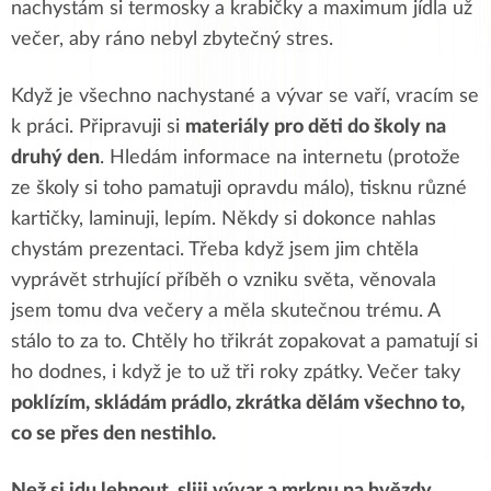
nachystám si termosky a krabičky a maximum jídla už
večer, aby ráno nebyl zbytečný stres.
Když je všechno nachystané a vývar se vaří, vracím se
k práci. Připravuji si
materiály pro děti do školy na
druhý den
. Hledám informace na internetu (protože
ze školy si toho pamatuji opravdu málo), tisknu různé
kartičky, laminuji, lepím. Někdy si dokonce nahlas
chystám prezentaci. Třeba když jsem jim chtěla
vyprávět strhující příběh o vzniku světa, věnovala
jsem tomu dva večery a měla skutečnou trému. A
stálo to za to. Chtěly ho třikrát zopakovat a pamatují si
ho dodnes, i když je to už tři roky zpátky. Večer taky
poklízím, skládám prádlo, zkrátka dělám všechno to,
co se přes den nestihlo.
Než si jdu lehnout, sliji vývar a mrknu na hvězdy
.