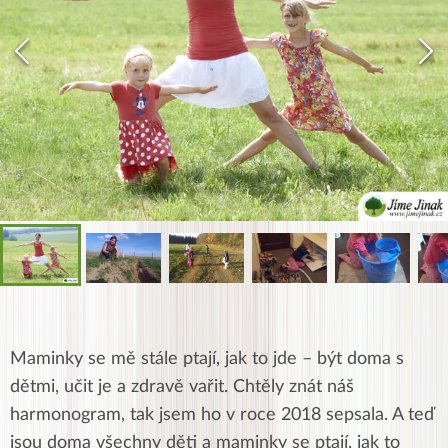
Maminky se mě stále ptají, jak to jde – být doma s
dětmi, učit je a zdravě vařit. Chtěly znát náš
harmonogram, tak jsem ho v roce 2018 sepsala. A teď
jsou doma všechny děti a maminky se ptají, jak to