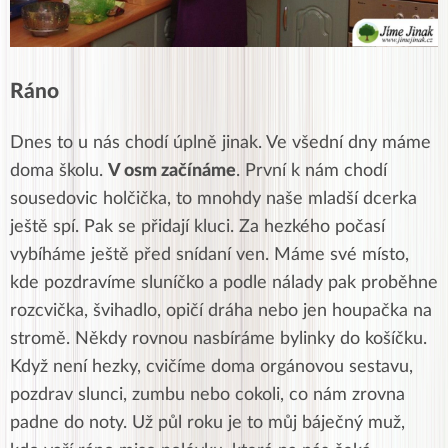
Ráno
Dnes to u nás chodí úplně jinak. Ve všední dny máme
doma školu.
V osm začínáme
. První k nám chodí
sousedovic holčička, to mnohdy naše mladší dcerka
ještě spí. Pak se přidají kluci. Za hezkého počasí
vybíháme ještě před snídaní ven. Máme své místo,
kde pozdravíme sluníčko a podle nálady pak proběhne
rozcvička, švihadlo, opičí dráha nebo jen houpačka na
stromě. Někdy rovnou nasbíráme bylinky do košíčku.
Když není hezky, cvičíme doma orgánovou sestavu,
pozdrav slunci, zumbu nebo cokoli, co nám zrovna
padne do noty. Už půl roku je to můj báječný muž,