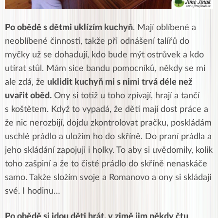
Po obědě s dětmi uklízím kuchyň
. Mají oblíbené a
neoblíbené činnosti, takže při odnášení talířů do
myčky už se dohadují, kdo bude mýt ostrůvek a kdo
utírat stůl. Mám sice bandu pomocníků, někdy se mi
ale zdá, že
uklidit kuchyň mi s nimi trvá déle než
uvařit oběd.
Ony si totiž u toho zpívají, hrají a tančí
s koštětem. Když to vypadá, že děti mají dost práce a
že nic nerozbijí, dojdu zkontrolovat pračku, poskládám
uschlé prádlo a uložím ho do skříně. Do praní prádla a
jeho skládání zapojuji i holky. To aby si uvědomily, kolik
toho zašpiní a že to čisté prádlo do skříně nenaskáče
samo. Takže složím svoje a Romanovo a ony si skládají
své. I hodinu…
Po obědě si jdou děti hrát, v zimě jim někdy čtu
,