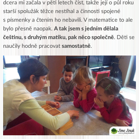
dcera mi začala v pěti letech číst, takže její o půl roku
starší spolužák těžce nestíhal a činnosti spojené
s písmenky a čtením ho nebavili. V matematice to ale
bylo přesně naopak.
A tak jsem s jedním dělala
češtinu, s druhým matiku, pak něco společně
. Děti se
naučily hodně pracovat
samostatně
.