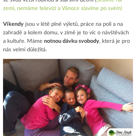
se svou větší rodinou a staršími dětmi (
Sedíme na
zemi, nemáme televizi a Vánoce slavíme po svém)
Víkendy
jsou v létě plné výletů, práce na poli a na
zahradě a kolem domu, v zimě je to víc o návštěvách
a kultuře. Máme
notnou dávku svobody
, která je pro
nás velmi důležitá.