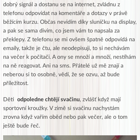
dobrý signál a dostanu se na internet, zvládnu z
telefonu odpovídat na komentáře a dotazy v právě
běžícím kurzu. Občas nevidím díky sluníčku na display,
a pak se sama divím, co jsem vám to napsala za
překlepy. Z telefonu se mi ovšem špatně odpovídá na
emaily, takže je čtu, ale neodepisuji, to si nechávám
na večer k počítači. A ony se množí a množí, nestíhám
na ně reagovat. Ani na sms. Přátelé už mě znají a
neberou si to osobně, vědí, že se ozvu, až bude
příležitost.
Děti
odpoledne chtějí svačinu
, zvlášť když mají
sportovní kroužky. V zimě si svačinu nachystám
zrovna když vařím oběd nebo pak večer, ale o tom
ještě bude řeč.