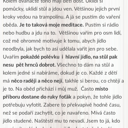
Kolem dvanácté toho mají děti dost. Uklidí si
pomůcky, uklidí stůl a jdou ven. Většinou jejich první
kroky vedou na trampolínu. A já se pustím do vaření
oběda.
Je to taková moje meditace.
Pustím si rádio
nebo hudbu a jdu na to. Většinou vařím pro osm lidí,
což mě ohromně motivuje k tomu, abych jídlo
neodbyla, jak bych to asi udělala vařit jen pro sebe.
Uvařím
pokaždé polévku i hlavní jídlo, na stůl pak
nesu pět hrnců dobrot.
Všechno to dám na stůl a
kolem jedné si nabíráme, dokud je co. Každé z dětí
má
něco raději a něco nejí
, takhle si berou, co chtějí a
je to. Na oběd přichází i můj muž. Často
místo
příboru dostane do ruky foťák
a pokyn, že tohle jídlo
potřebuju vyfotit. Zabere to překvapivě hodně času,
než se podaří zachytit, co je navařeno. Mívá často
jídlo studené. Naštěstí mu to nevadí. Jsem to já, kdo