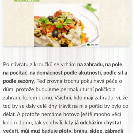
Po návratu z kroužků se vrhám
na zahradu, na pole,
na počítač, na domácnost podle akutnosti, podle sil a
podle sezóny
. Teď zrovna trochu pokulhává péče o
dům, protože budujeme permakulturní políčko a
zahradu kolem domu. Všichni, kdo mají zahradu, ví, že
teď by se daly celé dny trávit na ní a pořád by bylo co
dělat. A protože nemáme hotovo ještě mnoho věcí
kolem domu, tak ve chvíli, kdy
já odcházím chystat
večeři, můj muž buduje ploty, bránu, sklep, zábradlí