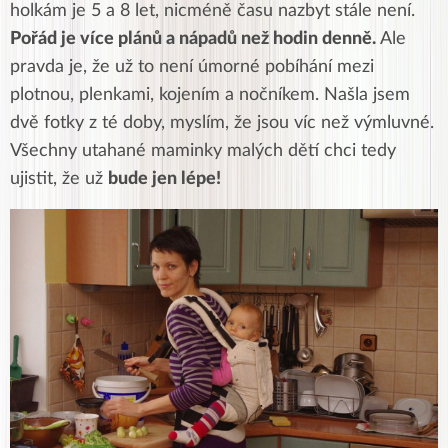
holkám je 5 a 8 let, nicméně času nazbyt stále není.
Pořád je více plánů a nápadů než hodin denně.
Ale
pravda je, že už to není úmorné pobíhání mezi
plotnou, plenkami, kojením a nočníkem. Našla jsem
dvě fotky z té doby, myslím, že jsou víc než výmluvné.
Všechny utahané maminky malých dětí chci tedy
ujistit, že už
bude jen lépe!