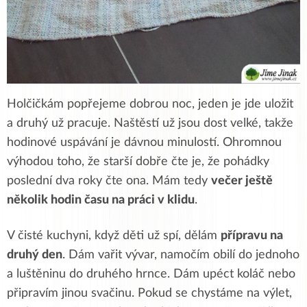
Holčičkám popřejeme dobrou noc, jeden je jde uložit
a druhý už pracuje. Naštěstí už jsou dost velké, takže
hodinové uspávání je dávnou minulostí. Ohromnou
výhodou toho, že starší dobře čte je, že pohádky
poslední dva roky čte ona. Mám tedy
večer ještě
několik hodin času na práci v klidu
.
V čisté kuchyni, když děti už spí, dělám
přípravu na
druhý den
. Dám vařit vývar, namočím obilí do jednoho
a luštěninu do druhého hrnce. Dám upéct koláč nebo
připravím jinou svačinu. Pokud se chystáme na výlet,