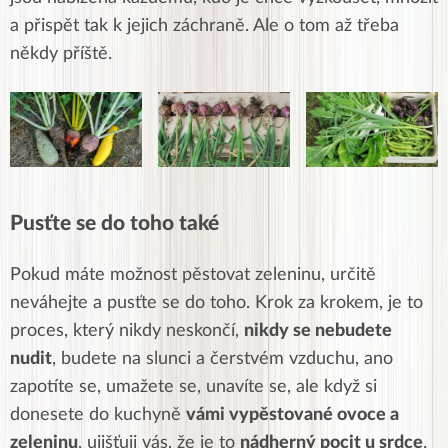
a přispět tak k jejich záchraně. Ale o tom až třeba
někdy příště.
Pusťte se do toho také
Pokud máte možnost pěstovat zeleninu, určitě
neváhejte a pusťte se do toho. Krok za krokem, je to
proces, který nikdy neskončí,
nikdy se nebudete
nudit
, budete na slunci a čerstvém vzduchu, ano
zapotíte se, umažete se, unavíte se, ale když si
donesete do kuchyně
vámi vypěstované ovoce a
zeleninu
, ujišťuji vás, že je to
nádherný pocit u srdce
.