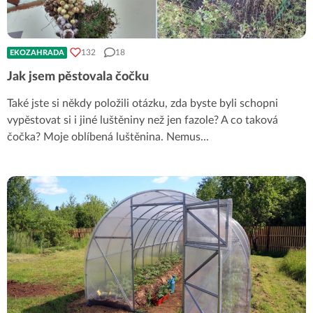
132
18
EKOZAHRADA
Jak jsem pěstovala čočku
Také jste si někdy položili otázku, zda byste byli schopni
vypěstovat si i jiné luštěniny než jen fazole? A co taková
čočka? Moje oblíbená luštěnina. Nemus
...