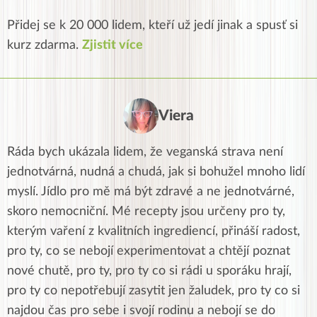
Přidej se k 20 000 lidem, kteří už jedí jinak a spusť si
kurz zdarma.
Zjistit více
Viera
Ráda bych ukázala lidem, že veganská strava není
jednotvárná, nudná a chudá, jak si bohužel mnoho lidí
myslí. Jídlo pro mě má být zdravé a ne jednotvárné,
skoro nemocniční. Mé recepty jsou určeny pro ty,
kterým vaření z kvalitních ingrediencí, přináší radost,
pro ty, co se nebojí experimentovat a chtějí poznat
nové chutě, pro ty, pro ty co si rádi u sporáku hrají,
pro ty co nepotřebují zasytit jen žaludek, pro ty co si
najdou čas pro sebe i svojí rodinu a nebojí se do