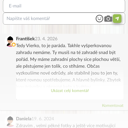
František
23. 4. 2026
Tedy Vierko, to je paráda. Takhle vyšperkovanou
zahradu nemáme. Ty musíš na té zahradě snad být
pořád. My máme zahradní plochy sice plochou větší,
ale pěstujeme jen tolik, co stíháme. Občas
vyzkoušíme nové odrůdy, ale stabilně jsou to jen ty,
které rovnou spotřebujeme. A hlavně bylinky. Zbytek
jsou trávníky a okrasné keře a květiny.
Ukázat celý komentář
Kdysi jsme také hodně zavařovali, nakládali, ale dnes,
kdy můžeme mít bio zeleninu a ovoce kdykoliv k
Komentovat
dostání, tak nám to stačí. I když, uznávám, domácí je
prostě domácí.
Daniela
19. 6. 2024
U nás to pěstování má, částečně, výchovný charakter
Zdravím , velmi pěkné fotky a ještě více motivující