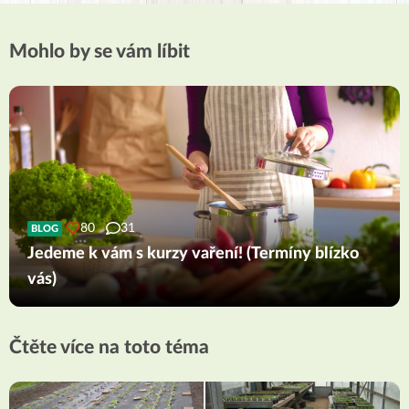
Mohlo by se vám líbit
80
31
BLOG
Jedeme k vám s kurzy vaření! (Termíny blízko
vás)
Čtěte více na toto téma