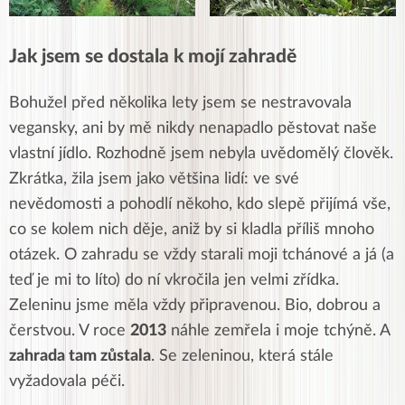
Jak jsem se dostala k mojí zahradě
Bohužel před několika lety jsem se nestravovala
vegansky, ani by mě nikdy nenapadlo pěstovat naše
vlastní jídlo.
Rozhodně jsem nebyla uvědomělý člověk.
Zkrátka, žila jsem jako většina lidí: ve své
nevědomosti a pohodlí někoho, kdo slepě přijímá vše,
co se kolem nich děje, aniž by si kladla příliš mnoho
otázek.
O zahradu se vždy starali moji tchánové a já (a
teď je mi to líto) do ní vkročila jen velmi zřídka.
Zeleninu jsme měla vždy připravenou. Bio, dobrou a
čerstvou.
V roce
2013
náhle zemřela i moje tchýně.
A
zahrada tam zůstala
. Se zeleninou, která stále
vyžadovala péči.