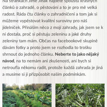
Na stránkách Jíme Jinak najdete spoustu krásných
článků o zahradě, o pěstování a to je pro mě velká
radost. Ráda čtu články o zahradničení a tom jak si
můžeme vypěstovat kvalitní suroviny pro náš
jídelníček. Přináším něco z mojí zahrady, jak jsem se k
ní dostala, proč si pěstuju zeleninu a jaké druhy
zeleniny tam mám. Občas na facebookové skupině
dávám fotky a proto jsem se rozhodla to trošku
shrnout do jednoho článku.
Neberte to jako nějaký
návod
, na to nemám ani zkušenosti, ani bych si
netroufla někomu radit, protože každá zahrada je jiná
a musíme si jí přizpůsobit naším podmínkám.