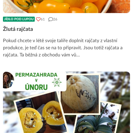
61
26
JÍDLO POD LUPOU
Žlutá rajčata
Pokud chcete v létě svoje talíře doplnit rajčaty z vlastní
produkce, je teď čas se na to připravit. Jsou totiž rajčata a
rajčata. Ta běžná z obchodu vám vů
...