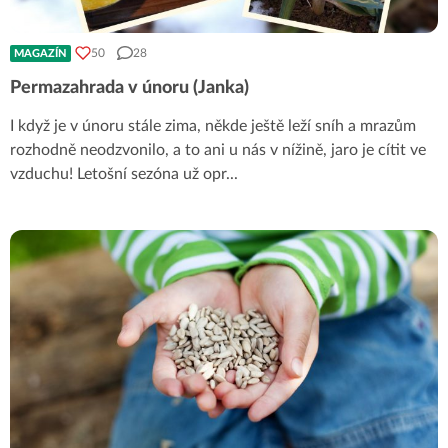
50
28
MAGAZÍN
Permazahrada v únoru (Janka)
I když je v únoru stále zima, někde ještě leží sníh a mrazům
rozhodně neodzvonilo, a to ani u nás v nížině, jaro je cítit ve
vzduchu! Letošní sezóna už opr
...