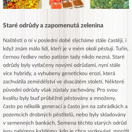
Staré odrůdy a zapomenutá zelenina
Naštěstí o ní v poslední době slýcháme stále častěji, i
když znám málo lidí, kteří je v mém okolí pěstují. Tuřín,
černou ředkev nebo patizon tady nikdo nezná. Staré
odrůdy b
yly vytlačeny novými odrůdami, nyní stále
více hybridy, a vyhubeny genetickou erozí, která
zachvátila zemědělství ve dvacátém století. Některé
původní odrůdy však zůstaly zachovány. Pro svou
kvalitu byly buď průběžně pěstovány a množeny,
často po několik generací a často jen na zahrádkách a
pozemcích drobných pěstitelů, nebo byly
skladovány
v semenných bankách. Semena těchto starých odrůd
jsou nabízena každému, kdo je chce vyzkoušet, množit