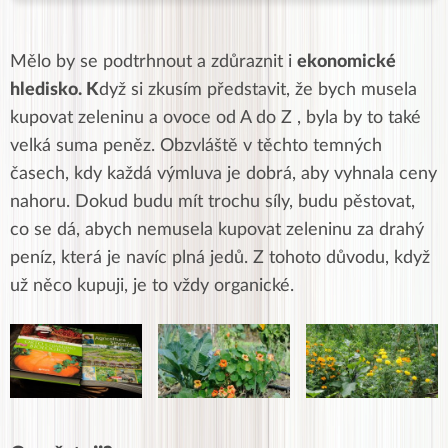
Mělo by se podtrhnout a zdůraznit i
ekonomické
hledisko. K
dyž si zkusím představit, že bych musela
kupovat zeleninu a ovoce od A do Z , byla by to také
velká suma peněz. Obzvláště v těchto temných
časech, kdy každá výmluva je dobrá, aby vyhnala ceny
nahoru. Dokud budu mít trochu síly, budu pěstovat,
co se dá, abych nemusela kupovat zeleninu za drahý
peníz, která je navíc plná jedů. Z tohoto důvodu, když
už něco kupuji, je to vždy organické.