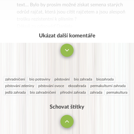
pro městská vnoučata. Nenásilně se učí lásce k
text… Bylo by prosím možné získat semena starých
přírodě, poznávání rostlin a bylin a celému tomu
odrůd rajčat, která jsou cítit rajčetem a jsou alespoň
pěstitelskému procesu.
trošku rezistentní k plísním ?
Děkuji za odpověď Daniela
Ukázat další komentáře
Komentovat
zahradničení
bio potraviny
pěstování
bio zahrada
biozahrada
pěstování zeleniny
pěstování ovoce
ekozahrada
permakulturní zahrada
jedlá zahrada
bio zahradničení
přírodní zahrada
zahrada
permakultura
Schovat štítky