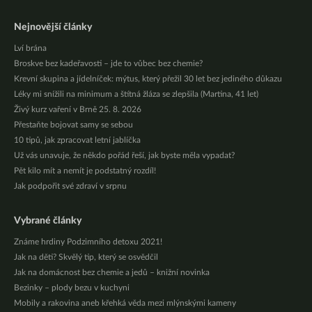
Nejnovější články
Lví brána
Broskve bez kadeřavosti – jde to vůbec bez chemie?
Krevní skupina a jídelníček: mýtus, který přežil 30 let bez jediného důkazu
Léky mi snížili na minimum a štítná žláza se zlepšila (Martina, 41 let)
Živý kurz vaření v Brně 25. 8. 2026
Přestaňte bojovat samy se sebou
10 tipů, jak zpracovat letní jablíčka
Už vás unavuje, že někdo pořád řeší, jak byste měla vypadat?
Pět kilo mít a nemít je podstatný rozdíl!
Jak podpořit své zdraví v srpnu
Vybrané články
Známe hrdiny Podzimního detoxu 2021!
Jak na děti? Skvělý tip, který se osvědčil
Jak na domácnost bez chemie a jedů – knižní novinka
Bezinky – plody bezu v kuchyni
Mobily a rakovina aneb křehká věda mezi mlýnskými kameny