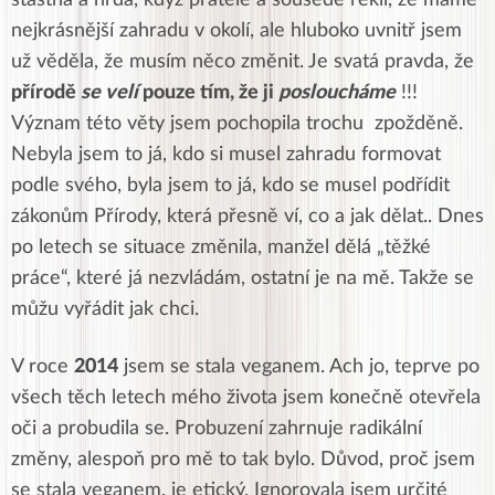
nejkrásnější zahradu v okolí, ale hluboko uvnitř jsem
už věděla, že musím něco změnit.
Je svatá pravda, že
přírodě
se velí
pouze tím, že ji
posloucháme
!!!
Význam této věty jsem pochopila trochu zpožděně.
Nebyla jsem to já, kdo si musel zahradu formovat
podle svého, byla jsem to já, kdo se musel podřídit
zákonům Přírody, která přesně ví, co a jak dělat.. Dnes
po letech se situace změnila, manžel dělá „těžké
práce“, které já nezvládám, ostatní je na mě. Takže se
můžu vyřádit jak chci.
V roce
2014
jsem se stala veganem.
Ach jo, teprve po
všech těch letech mého života jsem konečně otevřela
oči a probudila se. Probuzení zahrnuje radikální
změny, alespoň pro mě to tak bylo. Důvod, proč jsem
se stala veganem, je etický. Ignorovala jsem určité