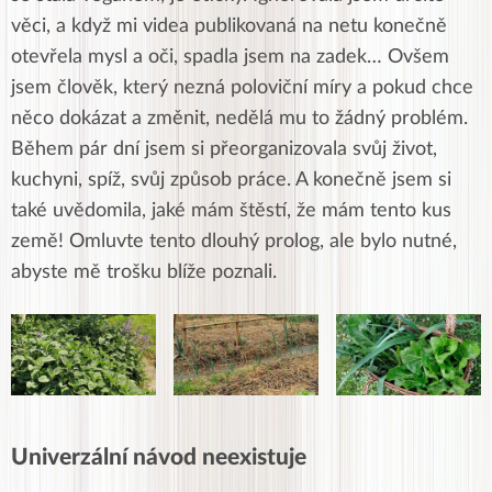
věci, a když mi videa publikovaná na netu konečně
otevřela mysl a oči, spadla jsem na zadek… Ovšem
jsem člověk, který nezná poloviční míry a pokud chce
něco dokázat a změnit, nedělá mu to žádný problém.
Během pár dní jsem si přeorganizovala svůj život,
kuchyni, spíž, svůj způsob práce. A konečně jsem si
také uvědomila, jaké mám štěstí, že mám tento kus
země!
Omluvte tento dlouhý prolog, ale bylo nutné,
abyste mě trošku blíže poznali.
Univerzální návod neexistuje