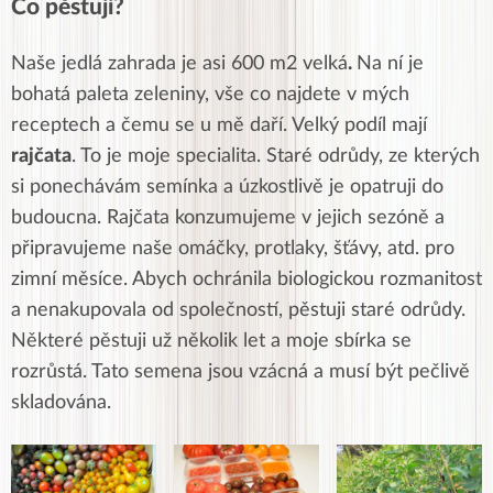
Co pěstuji?
Naše jedlá zahrada je asi 600 m2 velká
.
Na ní je
bohatá paleta zeleniny, vše co najdete v mých
receptech a čemu se u mě daří. Velký podíl mají
rajčata
. To je moje specialita. Staré odrůdy, ze kterých
si ponechávám semínka a úzkostlivě je opatruji do
budoucna. Rajčata konzumujeme v jejich sezóně a
připravujeme naše omáčky, protlaky, šťávy, atd. pro
zimní měsíce. Abych ochránila biologickou rozmanitost
a nenakupovala od společností, pěstuji staré odrůdy.
Některé pěstuji už několik let a moje sbírka se
rozrůstá. Tato semena jsou vzácná a musí být pečlivě
skladována.