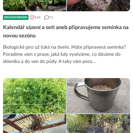
149
71
EKOZAHRADA
Kalendář sázení a setí aneb připravujeme semínka na
novou sezónu
Biologické jaro už ťuká na dveře. Máte připravená semínka?
Poradíme vám z praxe, jaká kdy vyséváme, co dáváme do
skleníku a do ven do půdy. A taky vám pora
...