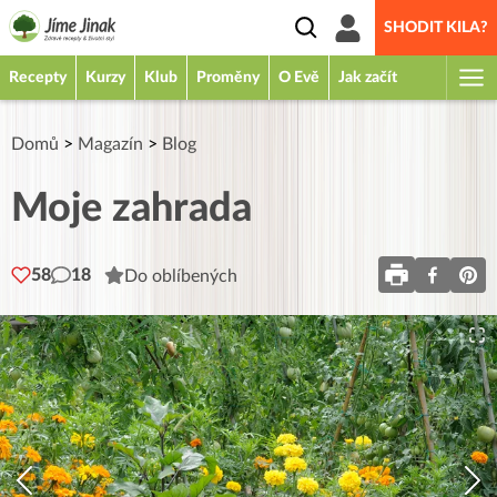
SHODIT KILA?
Recepty
Kurzy
Klub
Proměny
O Evě
Jak začít
Domů
>
Magazín
>
Blog
Moje zahrada
58
18
Do oblíbených