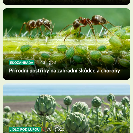
43
3
EKOZAHRADA
Přírodní postřiky na zahradní škůdce a choroby
70
15
JÍDLO POD LUPOU