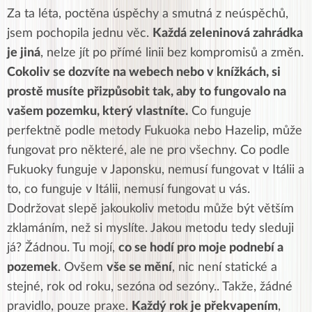
Za ta léta, poctěna úspěchy a smutná z neúspěchů,
jsem pochopila jednu věc.
Každá zeleninová zahrádka
je jiná
, nelze jít po přímé linii bez kompromisů a změn.
Cokoliv se dozvíte na webech nebo v knížkách, si
prostě musíte přizpůsobit tak, aby to fungovalo na
vašem pozemku, který vlastníte.
Co funguje
perfektně podle metody Fukuoka nebo Hazelip, může
fungovat pro některé, ale ne pro všechny.
Co podle
Fukuoky funguje v Japonsku, nemusí fungovat v Itálii a
to, co funguje v Itálii, nemusí fungovat u vás.
Dodržovat slepě jakoukoliv metodu může být větším
zklamáním, než si myslíte. Jakou metodu tedy sleduji
já? Žádnou. Tu mojí,
co se hodí pro moje podnebí a
pozemek
. Ovšem
vše se mění
, nic není statické a
stejné, rok od roku, sezóna od sezóny.. Takže, žádné
pravidlo, pouze praxe.
Každý rok je překvapením
,