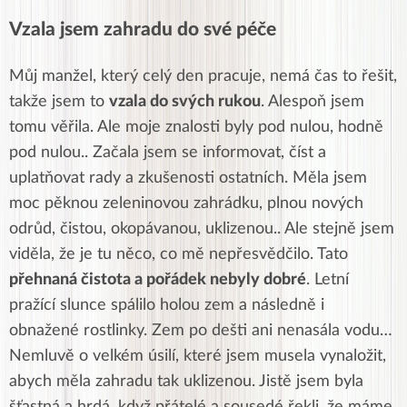
Vzala jsem zahradu do své péče
Můj manžel, který celý den pracuje, nemá čas to řešit,
takže jsem to
vzala do svých rukou
. Alespoň jsem
tomu věřila. Ale moje znalosti byly pod nulou, hodně
pod nulou.. Začala jsem se informovat, číst a
uplatňovat rady a zkušenosti ostatních. Měla jsem
moc pěknou zeleninovou zahrádku, plnou nových
odrůd, čistou, okopávanou, uklizenou.. Ale stejně jsem
viděla, že je tu něco, co mě nepřesvědčilo. Tato
přehnaná čistota a pořádek nebyly dobré
. Letní
pražící slunce spálilo holou zem a následně i
obnažené rostlinky. Zem po dešti ani nenasála vodu…
Nemluvě o velkém úsilí, které jsem musela vynaložit,
abych měla zahradu tak uklizenou. Jistě jsem byla
šťastná a hrdá, když přátelé a sousedé řekli, že máme