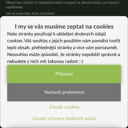
Mlsání bez výčitek? 8 nízkokalorických receptů na zdravé mlsání, po kterých
nepřiberete
Jak na majonézy: krok za krokem
Retro: Bude se cestovat
I my se vás musíme zeptat na cookies
Vím, co jim plave v bříškách (Katka 33 let)
Placebo efekt – Jak ho využít ve svém životě
Naše stránky používají k ukládání drobných údajů
cookies. Váš souhlas s jejich použitím nám pomáhá tvořit
Nejnovější recepty
lepší obsah, přehlednější stránky a více vám porozumět.
Nesouhlas může způsobit, že stránky nepoběží správně a
Letní nudle s bambusovými výhonky
nebudete z nich mít takovou radost :-)
Jablečné pyré – skvělé přesnídávky bez cukru
Křupavé tofu s restovanou zeleninou, žampiony a bulgurem
Přijmout
Nakládaná cuketa – kvašáky
Funkční nastavení potřebujeme (vždy
Mrkvovo-dýňová krémová polévka
aktivní)
Osvěžující kuskus
Nastavit preference
Osvěžující čaj s citronovými bylinkami
Nepečený jablečný dort s rybízem
Čokoládové muffiny s mangovým krémem
Zásady cookies
Statistiky pro lepší obsah
Meruňky a jablka v citrónovém želé
Zásady ochrany osobních údajů
Vybrané recepty