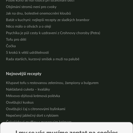
Podle koho se řídí rodiče při stravování dětí?
Objímání stromů není pro cvoky
Jak na dnu, bolestivé onemocnění kloubů
Batát v kuchyni: nejlepší recepty ze sladkých brambor
Něco málo o olivách a o oleji
Psychika je půl cesty k uzdravení z Crohnovy choroby (Petra)
Tofu pro děti
Čočka
5 kroků k větší udržitelnosti
Rada starších, kurzový smíšek a muži na palubě
Nejnovější recepty
Křupavé tofu s restovanou zeleninou, žampiony a bulgurem
Nakládaná cuketa – kvašáky
Mrkvovo-dýňová krémová polévka
Osvěžující kuskus
Osvěžující čaj s citronovými bylinkami
Nepečený jablečný dort s rybízem
Čokoládové muffiny s mangovým krémem
Meruňky a jablka v citrónovém želé