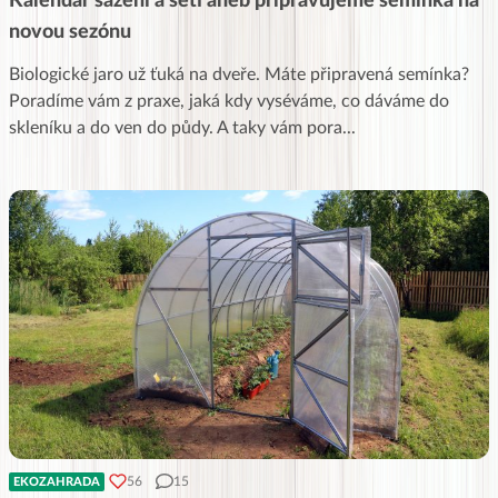
Kalendář sázení a setí aneb připravujeme semínka na
novou sezónu
Biologické jaro už ťuká na dveře. Máte připravená semínka?
Poradíme vám z praxe, jaká kdy vyséváme, co dáváme do
skleníku a do ven do půdy. A taky vám pora
...
56
15
EKOZAHRADA