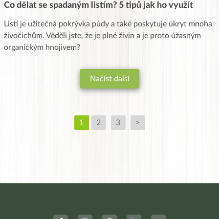
Co dělat se spadaným listím? 5 tipů jak ho využít
Listí je užitečná pokrývka půdy a také poskytuje úkryt mnoha
živočichům. Věděli jste, že je plné živin a je proto úžasným
organickým hnojivem?
Načíst další
1
2
3
>