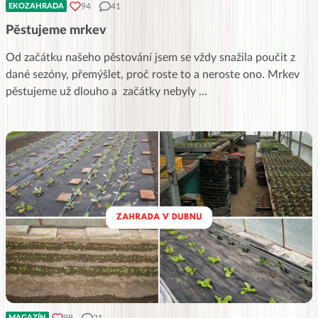
94
41
EKOZAHRADA
Pěstujeme mrkev
Od začátku našeho pěstování jsem se vždy snažila poučit z
dané sezóny, přemýšlet, proč roste to a neroste ono. Mrkev
pěstujeme už dlouho a začátky nebyly
...
98
21
MAGAZÍN