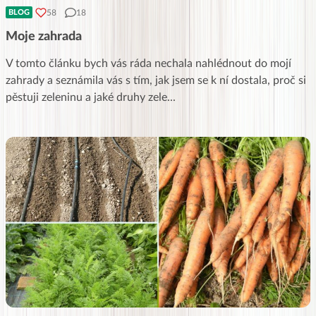
58
18
BLOG
Moje zahrada
V tomto článku bych vás ráda nechala nahlédnout do mojí
zahrady a seznámila vás s tím, jak jsem se k ní dostala, proč si
pěstuji zeleninu a jaké druhy zele
...