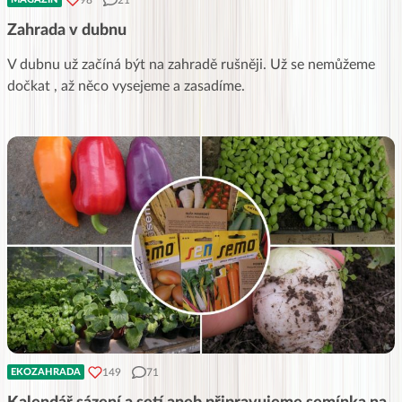
Zahrada v dubnu
V dubnu už začíná být na zahradě rušněji. Už se nemůžeme
dočkat , až něco vysejeme a zasadíme.
149
71
EKOZAHRADA