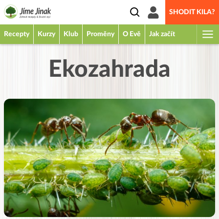
SHODIT KILA?
Recepty
Kurzy
Klub
Proměny
O Evě
Jak začít
Ekozahrada