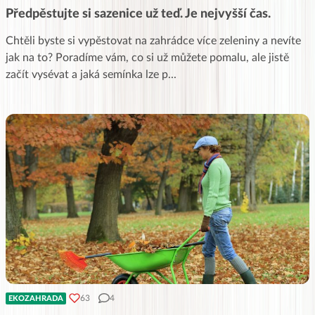
Předpěstujte si sazenice už teď. Je nejvyšší čas.
Chtěli byste si vypěstovat na zahrádce více zeleniny a nevíte
jak na to? Poradíme vám, co si už můžete pomalu, ale jistě
začít vysévat a jaká semínka lze p
...
63
4
EKOZAHRADA