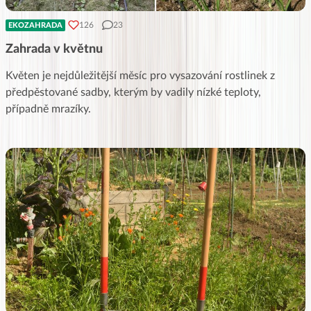
126
23
EKOZAHRADA
Zahrada v květnu
Květen je nejdůležitější měsíc pro vysazování rostlinek z
předpěstované sadby, kterým by vadily nízké teploty,
případně mrazíky.