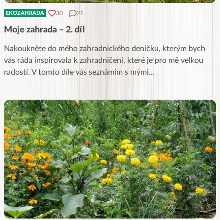
30
21
EKOZAHRADA
Moje zahrada – 2. díl
Nakoukněte do mého zahradnického deníčku, kterým bych
vás ráda inspirovala k zahradničení, které je pro mě velkou
radostí. V tomto díle vás seznámím s mými
...