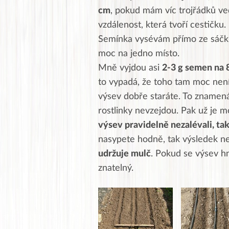
cm
, pokud mám víc trojřádků ved
vzdálenost, která tvoří cestičku.
Semínka vysévám přímo ze sáčku.
moc na jedno místo.
Mně vyjdou asi
2-3 g semen na 
to vypadá, že toho tam moc není,
výsev dobře staráte. To znamená
rostlinky nevzejdou. Pak už je 
výsev pravidelně nezalévali, ta
nasypete hodně, tak výsledek n
udržuje mulč
. Pokud se výsev hn
znatelný.