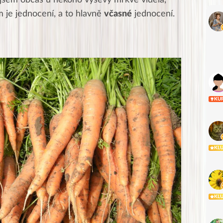
m je jednocení, a to hlavně
včasné
jednocení.
KU
KL
KL