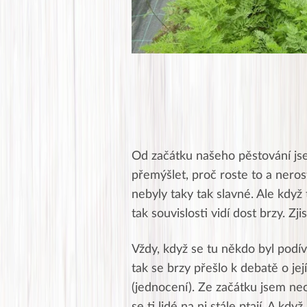
Od začátku našeho pěstování jse
přemýšlet, proč roste to a nero
nebyly taky tak slavné. Ale kdy
tak souvislosti vidí dost brzy. Zj
Vždy, když se tu někdo byl podív
tak se brzy přešlo k debatě o je
(jednocení). Ze začátku jsem nec
se ti lidé na ni stále ptají. A k