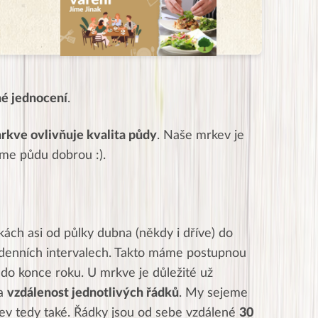
é jednocení
.
rkve ovlivňuje kvalita půdy
. Naše mrkev je
áme půdu dobrou :).
ch asi od půlky dubna (někdy i dříve) do
denních intervalech. Takto máme postupnou
a do konce roku.
U mrkve je důležité už
a
vzdálenost jednotlivých řádků
. My sejeme
kev tedy také. Řádky jsou od sebe vzdálené
30