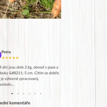
Petra
Marie
M
★★★★★
★★★★★
4 dní jsou dole 2 kg, obvod v pase a
Dnes jsem to konečně vytáh
 boky &#8211; 5 cm. Cítím se dobře.
zapadlé pošty a poslechla j
 je výborně zpracovaný,
videa od EVY. Koho by nepř
umiteln…
tahl…
lední komentáře