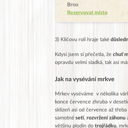
Brno
Rezervovat místo
3) Klíčovu roli hraje také
důsledn
Kdysi jsem si přečetla, že
chuť m
opravdu velmi sladká, tak asi m
Jak na vysévání mrkve
Mrkev vyséváme v několika várká
konce července zhruba v deseti
sklizeň asi od července až třeb
samotné
setí
,
rozvržení záhonu
většinu plodin do
trojřádku
, mr