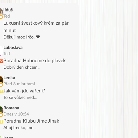
liduš
Teď
Luxusní švestkový krém za pár
minut
Děkuji moc Irčo. ❤️
Luboslava
Teď
Poradna Hubneme do plavek
RZ
Dobrý deň chcem...
Lenka
Před 8 minutami
Jak vám jde vaření?
UB
To se vůbec ned...
Romana
Dnes v 10:54
Poradna Klubu Jíme Jinak
UB
Ahoj Irenko, mo...