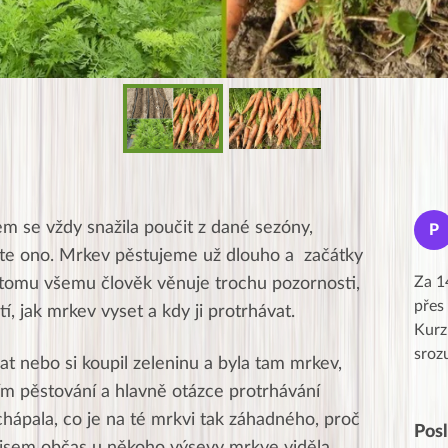
Jana
m se vždy snažila poučit z dané sezóny,
J
P
★★★★★
ste ono. Mrkev pěstujeme už dlouho a začátky
Moc Vám všem děkuji za krásný pátek,
Za 1
ž tomu všemu člověk věnuje trochu pozornosti,
obzvlášť velké poděkování, obdiv a
přes
istí, jak mrkev vyset a kdy ji protrhávat.
uznání pro hlavní dvojici Peťa a Gábi!! 👏
Kurz
Posílá…
sroz
at nebo si koupil zeleninu a byla tam mrkev,
jím pěstování a hlavně otázce protrhávání
hápala, co je na té mrkvi tak záhadného, proč
Pos
dyž jsem občas u někoho výsevy mrkve viděla,