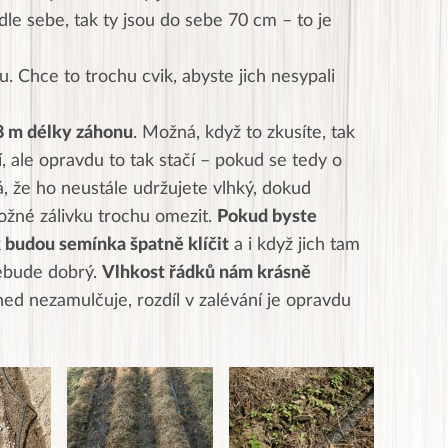
le sebe, tak ty jsou do sebe 70 cm – to je
 Chce to trochu cvik, abyste jich nesypali
8 m délky záhonu
. Možná, když to zkusíte, tak
 ale opravdu to tak stačí – pokud se tedy o
, že ho neustále udržujete vlhký, dokud
možné zálivku trochu omezit.
Pokud byste
k budou semínka špatně klíčit
a i když jich tam
ebude dobrý.
Vlhkost řádků nám krásně
ed nezamulčuje, rozdíl v zalévání je opravdu