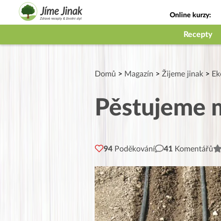
Online kurzy:
Jak na babičky
Recepty
Domů
>
Magazín
>
Žijeme jinak
>
Ek
Pěstujeme 
94
Poděkování
41
Komentářů