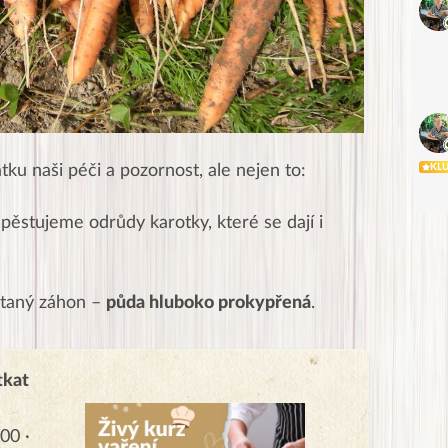
ku naši péči a pozornost, ale nejen to:
KL
 pěstujeme odrůdy karotky, které se dají i
ystaný záhon –
půda hluboko prokypřená
.
tkat
00 ·