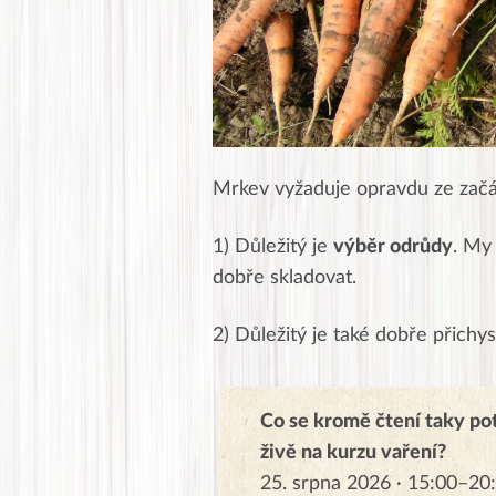
Mrkev vyžaduje opravdu ze začát
1) Důležitý je
výběr odrůdy
. My
dobře skladovat.
2) Důležitý je také dobře přich
Co se kromě čtení taky po
živě na kurzu vaření?
25. srpna 2026 · 15:00–20: