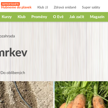
Hubneme do plavek
Klub JJ
Zdravá snídaně
Super saláty
Kurzy
Klub
Proměny
O Evě
Jak začít
Magazín
ozahrada
mrkev
Do oblíbených