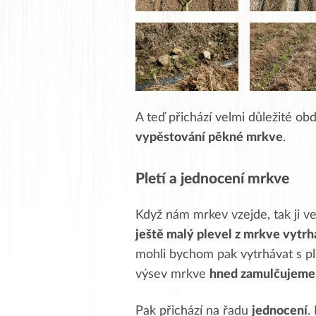
A teď přichází velmi důležité obd
vypěstování pěkné mrkve
.
Pletí a jednocení mrkve
Když nám mrkev vzejde, tak ji ve
ještě malý plevel z mrkve vytrh
mohli bychom pak vytrhávat s p
výsev mrkve
hned zamulčujeme
Pak přichází na řadu
jednocení
.