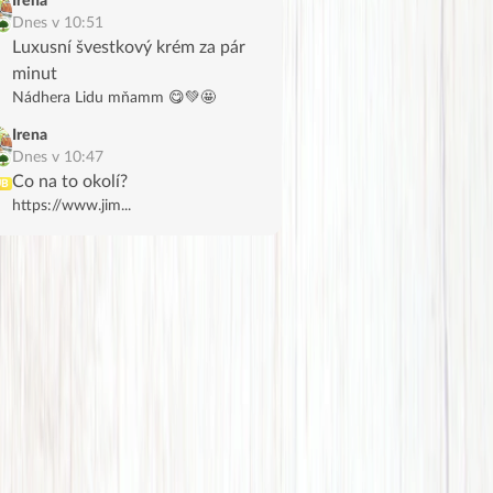
Irena
Dnes v 10:51
Luxusní švestkový krém za pár
minut
Nádhera Lidu mňamm 😋💚🤩
Irena
Dnes v 10:47
Co na to okolí?
UB
https://www.jim...