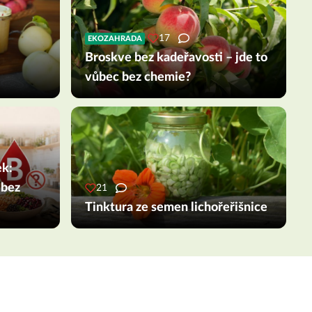
17
EKOZAHRADA
Broskve bez kadeřavosti – jde to
vůbec bez chemie?
ek:
 bez
21
Tinktura ze semen lichořeřišnice