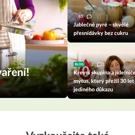
85
Jablečné pyré – skvělé
přesnídávky bez cukru
2
1
BLOG
aření!
Krevní skupina a jídelníč
mýtus, který přežil 30 let
jediného důkazu