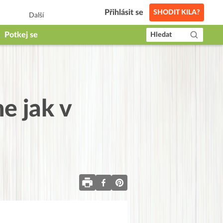
Přihlásit se
SHODIT KILA?
Další
Potkej se
Hledat
e jak v