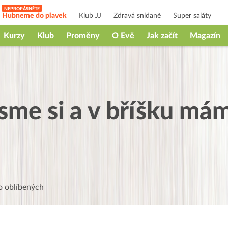
Hubneme do plavek
Klub JJ
Zdravá snídaně
Super saláty
Kurzy
Klub
Proměny
O Evě
Jak začít
Magazín
sme si a v bříšku mám
 oblíbených