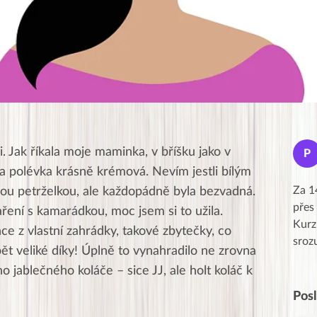
Jana
i. Jak říkala moje maminka, v bříšku jako v
J
P
★★★★★
la polévka krásně krémová. Nevím jestli bílým
Moc Vám všem děkuji za krásný pátek,
Za 1
u petrželkou, ale každopádně byla bezvadná.
obzvlášť velké poděkování, obdiv a
přes
aření s kamarádkou, moc jsem si to užila.
uznání pro hlavní dvojici Peťa a Gábi!! 👏
Kurz
e z vlastní zahrádky, takové zbytečky, co
Posílá…
sroz
opět veliké díky! Úplně to vynahradilo ne zrovna
o jablečného koláče – sice JJ, ale holt koláč k
Pos