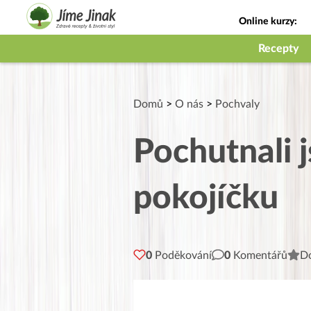
Online kurzy:
Jak na babičky
Recepty
Domů
>
O nás
>
Pochvaly
Pochutnali j
pokojíčku
0
Poděkování
0
Komentářů
Do