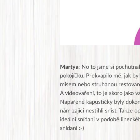
Martya
: No to jsme si pochutnal
pokojíčku. Překvapilo mě, jak by
misem nebo struhanou restovano
A videovaření, to je skoro jako v
Napařené kapustičky byly dokonc
nám zajíci nestihli sníst. Takže 
ideální snídani v podobě lineckéh
snídani :-)