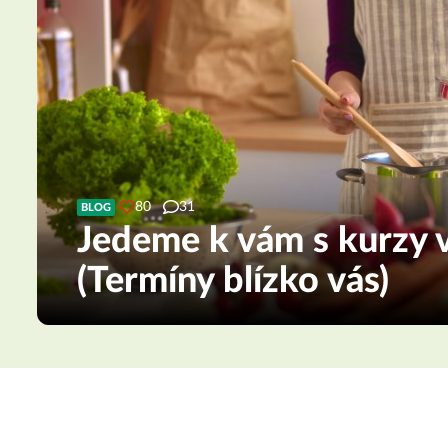
80
31
BLOG
Jedeme k vám s kurzy v
(Termíny blízko vás)