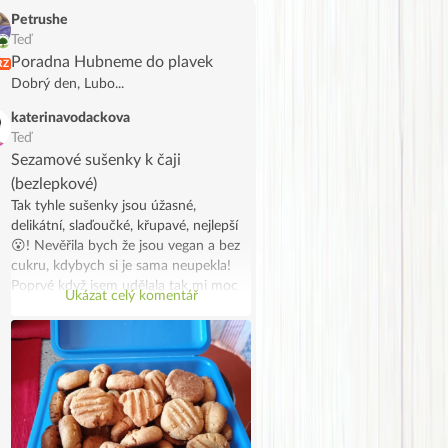
Petrushe
Teď
Poradna Hubneme do plavek
RZ
Dobrý den, Lubo...
katerinavodackova
Teď
Sezamové sušenky k čaji
(bezlepkové)
Tak tyhle sušenky jsou úžasné,
delikátní, slaďoučké, křupavé, nejlepší
😮! Nevěřila bych že jsou vegan a bez
cukru, kdybych si je sama neupekla!
Poprvé když jsem udělala tak mi moc
Ukázat celý komentář
chutnaly, tak jsem udělala dvojitou
dávku s úpravami protože mi došlo
tahini a rýžová mouka, takže jsou z
kukuřičné mouky a z půlky z tahini a z
půlky z mandlovo kokosového másla.
A jsou snad ještě lepší! Stále se
přesvědčuji, že zdravé je dobré😁😁.
Na vánoce je slepím marmeládou jako