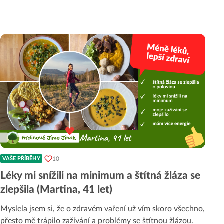
10
VAŠE PŘÍBĚHY
Léky mi snížili na minimum a štítná žláza se
zlepšila (Martina, 41 let)
Myslela jsem si, že o zdravém vaření už vím skoro všechno,
přesto mě trápilo zažívání a problémy se štítnou žlázou.