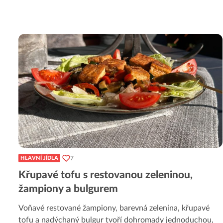
7
HLAVNÍ JÍDLA
Křupavé tofu s restovanou zeleninou,
žampiony a bulgurem
Voňavé restované žampiony, barevná zelenina, křupavé
tofu a nadýchaný bulgur tvoří dohromady jednoduchou,