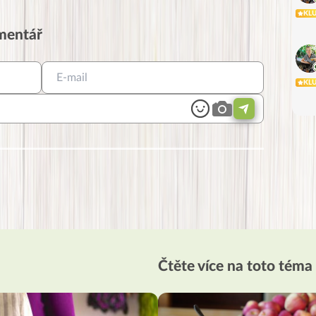
KL
omentář
KL
Čtěte více na toto téma