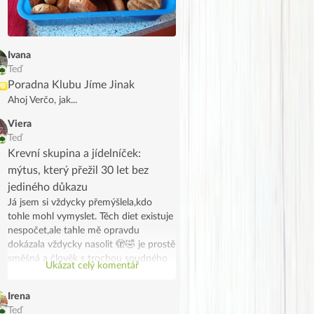
linecké, připomínají mi ho. Ale je
pravda, že běžným strávníkům asi
nechutnají (i když já nechápu jak
někomu můžou nechutnat), táta i
Ivana
brácha říkali, že jsou hořké
Teď
Poradna Klubu Jíme Jinak
UB
Ahoj Verčo, jak...
Viera
Teď
Krevní skupina a jídelníček:
mýtus, který přežil 30 let bez
jediného důkazu
Já jsem si vždycky přemýšlela,kdo
tohle mohl vymyslet. Těch diet existuje
nespočet,ale tahle mě opravdu
dokázala vždycky nasolit 🫣🤣 je prostě
směšná a člověk s trochou soudného
Ukázat celý komentář
rozumu tomu nemůže věřit. Tvoje
krevní skupina neříká, jaké enzymy
Irena
máš, co strávíš lépe ani co ti „škodí“.
Teď