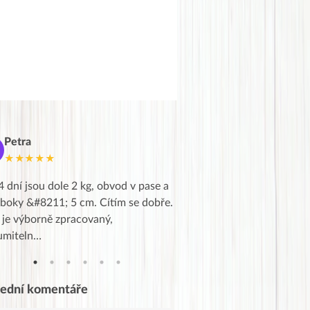
Petra
Marie
M
★★★★★
★★★★★
4 dní jsou dole 2 kg, obvod v pase a
Dnes jsem to konečně vytáh
 boky &#8211; 5 cm. Cítím se dobře.
zapadlé pošty a poslechla j
 je výborně zpracovaný,
videa od EVY. Koho by nepř
umiteln…
tahl…
lední komentáře