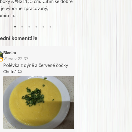
 boky &#8211; 5 cm. Cítím se dobře.
zapadlé pošty a poslechla j
 je výborně zpracovaný,
videa od EVY. Koho by nepř
umiteln…
tahl…
lední komentáře
Blanka
Včera v 22:37
Polévka z dýně a červené čočky
Chutná 😋