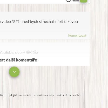
zva video 🫶🏻 hned bych si nechala líbit takovou
Komentovat
a YouTube, dobrý 😁🙂👍
at další komentáře
Komentovat
stách
jak jíst na cestách
co vzít na cesty
snídaně na cestách