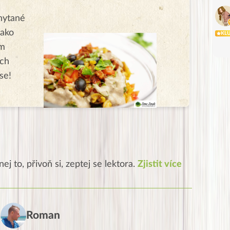
hytané
jako
KL
ém
ých
se!
ej to, přivoň si, zeptej se lektora.
Zjistit více
Roman