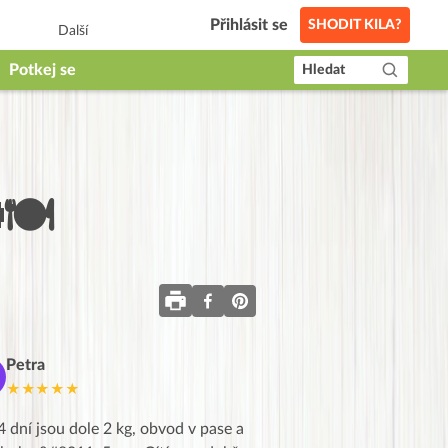
Přihlásit se
SHODIT KILA?
Další
Potkej se
Hledat
🍽️
Petra
Marie
M
★★★★★
★★★★★
4 dní jsou dole 2 kg, obvod v pase a
Dnes jsem to konečně vytáh