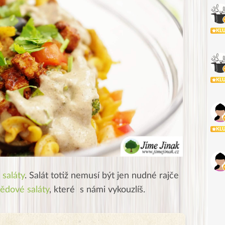
KL
KL
KL
 saláty
. Salát totiž nemusí být jen nudné rajče
ědové saláty
, které
s námi vykouzlíš.