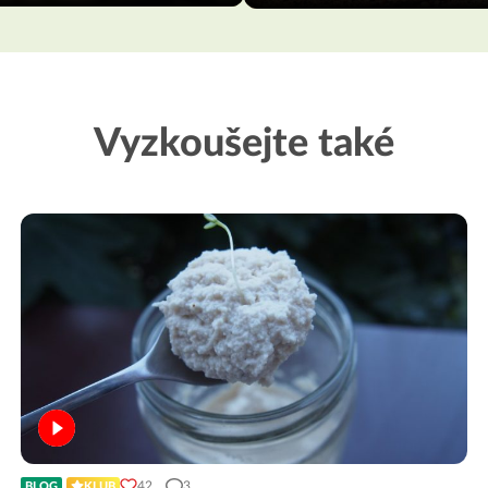
Vyzkoušejte také
42
3
BLOG
KLUB