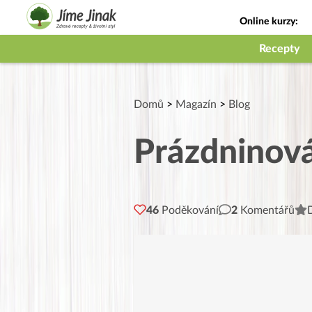
Online kurzy:
Jak na babičky
Recepty
Domů
>
Magazín
>
Blog
Prázdninová
46
Poděkování
2
Komentářů