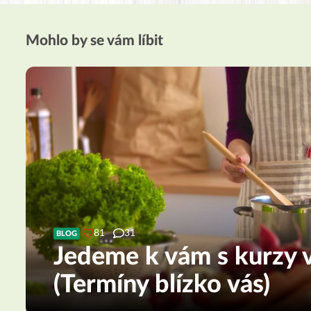
Mohlo by se vám líbit
81
31
BLOG
Jedeme k vám s kurzy v
(Termíny blízko vás)