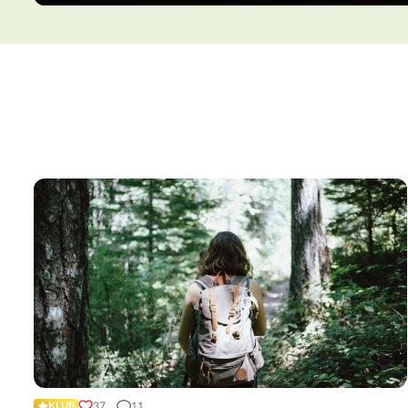
37
11
KLUB