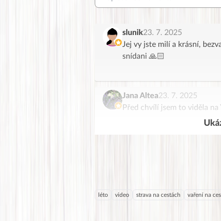
slunik
23. 7. 2025
Jej vy jste milí a krásní, be
snídani 🙏🏻
Jana Altea
23. 7. 2025
Před chvílí jsem to viděla n
Ukáz
léto
video
strava na cestách
vaření na ce