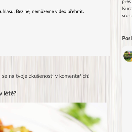
obzvlášť velké poděkování, obdiv a
přes
uznání pro hlavní dvojici Peťa a Gábi!! 👏
Kurz
uhlasu. Bez něj nemůžeme video přehrát.
Posílá…
sroz
Pos
 se na tvoje zkušenosti v komentářích!
v létě?