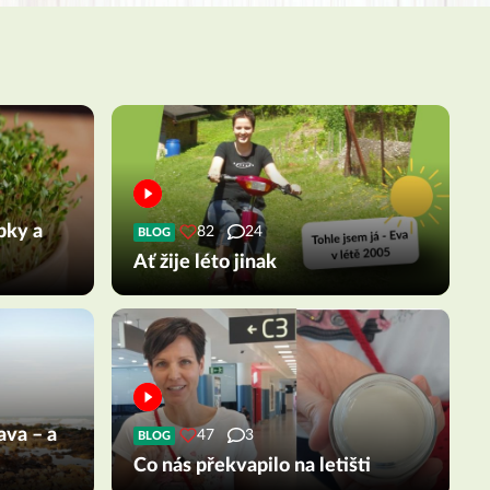
pky a
82
24
BLOG
Ať žije léto jinak
ava – a
47
3
BLOG
Co nás překvapilo na letišti