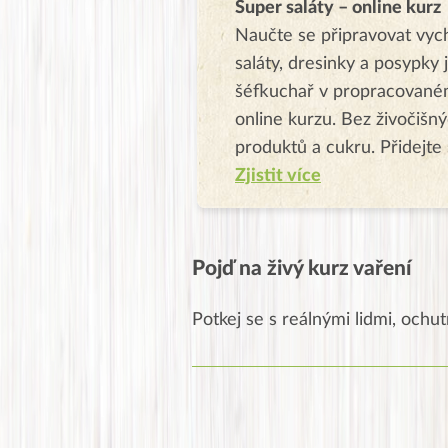
Super saláty – online kurz
Naučte se připravovat vyc
saláty, dresinky a posypky 
šéfkuchař v propracovan
online kurzu. Bez živočišn
produktů a cukru. Přidejte 
Zjistit více
Pojď na živý kurz vaření
Potkej se s reálnými lidmi, ochutn