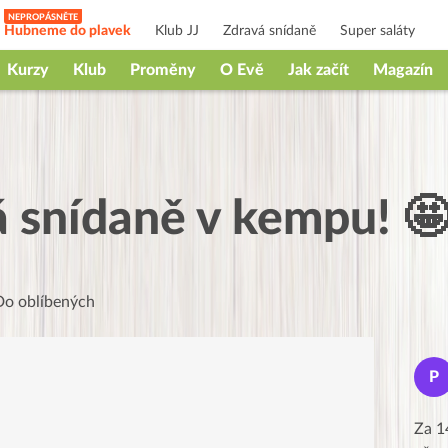
Hubneme do plavek
Klub JJ
Zdravá snídaně
Super saláty
Kurzy
Klub
Proměny
O Evě
Jak začít
Magazín
 snídaně v kempu! 🤩
Do oblíbených
Jana
J
P
★★★★★
Moc Vám všem děkuji za krásný pátek,
Za 1