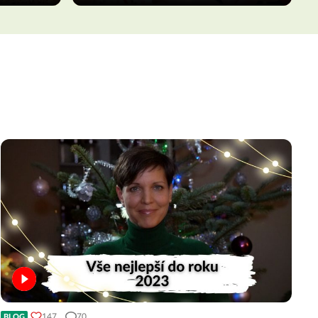
147
70
BLOG