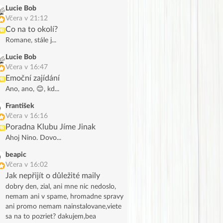
Lucie Bob
Včera v 21:12
Co na to okolí?
UB
Romane, stále j...
Lucie Bob
Včera v 16:47
Emoční zajídání
UB
Ano, ano, 😊, kd...
František
Včera v 16:16
Poradna Klubu Jíme Jinak
UB
Ahoj Nino. Dovo...
beapic
Včera v 16:02
Jak nepřijít o důležité maily
dobry den, zial, ani mne nic nedoslo,
nemam ani v spame, hromadne spravy
ani promo nemam nainstalovane,viete
sa na to pozriet? dakujem,bea