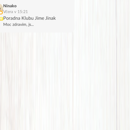
Ninako
Včera v 15:21
Poradna Klubu Jíme Jinak
UB
Moc zdravím, js...