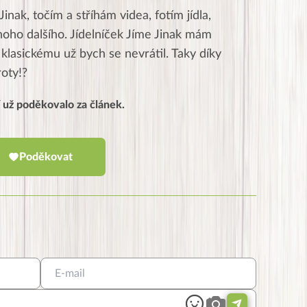
Jinak, točím a stříhám videa, fotím jídla,
oho dalšího. Jídelníček Jíme Jinak mám
 klasickému už bych se nevrátil. Taky díky
oty!?
í už poděkovalo za článek.
Poděkovat