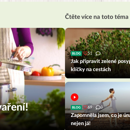
Čtěte více na toto téma
51
BLOG
Jak připravit zelené posy
klíčky na cestách
aření!
69
3
BLOG
Zapomněla jsem, co je ún
nejen já!