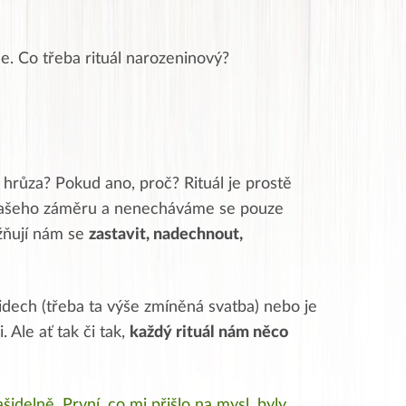
e. Co třeba rituál narozeninový?
e hrůza? Pokud ano, proč? Rituál je prostě
 našeho záměru a nenecháváme se pouze
žňují nám se
zastavit, nadechnout,
idech (třeba ta výše zmíněná svatba) nebo je
Ale ať tak či tak,
každý rituál nám něco
ašidelně. První, co mi přišlo na mysl, byly