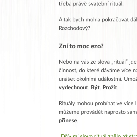
třeba právě svatební rituál.
A tak bych mohla pokračovat dál
Rozchodový?
Zní to moc ezo?
Nebo na vás ze slova „rituál“ jd
činnost, do které dáváme více
unášet okolními událostmi. Umo
vydechnout
.
Být
.
Prožít
.
Rituály mohou probíhat ve více l
můžeme provádět naprosto sami. 
přinese
.
„Dřív mi slovo rituál znělo až str