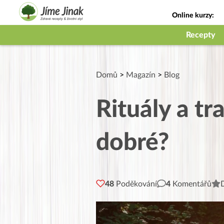
Online kurzy:
Jak na babičky
Recepty
Domů
>
Magazín
>
Blog
Rituály a t
dobré?
48
Poděkování
4
Komentářů