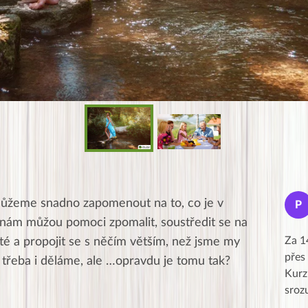
Jana
žeme snadno zapomenout na to, co je v
J
P
★★★★★
ce nám můžou pomoci zpomalit, soustředit se na
Moc Vám všem děkuji za krásný pátek,
Za 1
ité a propojit se s něčím větším, než jsme my
obzvlášť velké poděkování, obdiv a
přes
 třeba i děláme, ale …opravdu je tomu tak?
uznání pro hlavní dvojici Peťa a Gábi!! 👏
Kurz
Posílá…
sroz