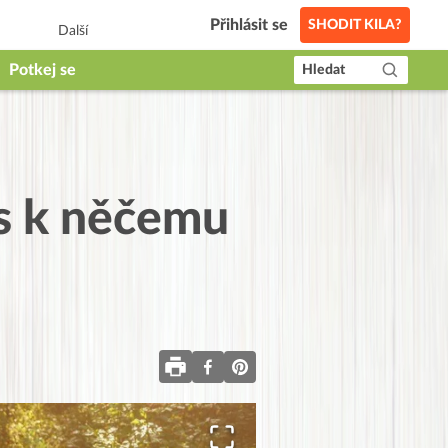
Přihlásit se
SHODIT KILA?
Další
Potkej se
Hledat
es k něčemu