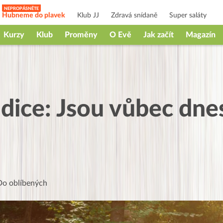
Hubneme do plavek
Klub JJ
Zdravá snídaně
Super saláty
Kurzy
Klub
Proměny
O Evě
Jak začít
Magazín
radice: Jsou vůbec dn
Do oblíbených