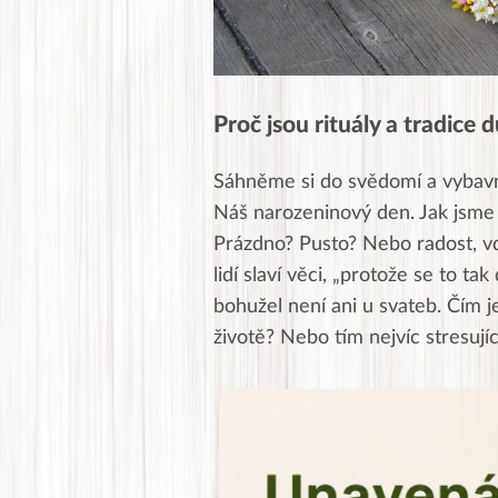
Proč jsou rituály a tradice d
Sáhněme si do svědomí a vybavm
Náš narozeninový den. Jak jsme t
Prázdno? Pusto? Nebo radost, vd
lidí slaví věci, „protože se to ta
bohužel není ani u svateb. Čím 
životě? Nebo tím nejvíc stresují