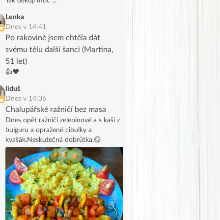
Tak děkuji moc ...
Lenka
Dnes v 14:41
Po rakovině jsem chtěla dát
svému tělu další šanci (Martina,
51 let)
👍❤️
liduš
Dnes v 14:36
Chalupářské ražničí bez masa
Dnes opět ražniči zeleninové a s kaší z
bulguru a opražené cibulky a
kvašák.Neskutečná dobrůtka.😋