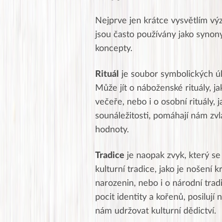
Nejprve jen krátce vysvětlím výz
jsou často používány jako synony
koncepty.
Rituál
je soubor symbolických úk
Může jít o náboženské rituály, ja
večeře, nebo i o osobní rituály, 
sounáležitosti, pomáhají nám zvl
hodnoty.
Tradice
je naopak zvyk, který se
kulturní tradice, jako je nošení k
narozenin, nebo i o národní tradi
pocit identity a kořenů, posiluj
nám udržovat kulturní dědictví.