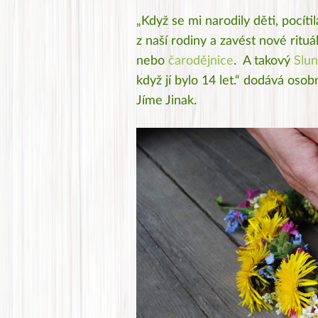
„Když se mi narodily děti, pocít
z naší rodiny a zavést nové ritu
nebo
čarodějnice
. A takový
Slun
když jí bylo 14 let
.“ dodává osob
Jíme Jinak.