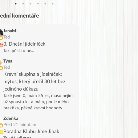
lední komentáře
JanaM.
Teď
3. Dnešní jídelníček
RZ
Tak, půst to ne...
Týna
Teď
Krevní skupina a jídelníček:
mýtus, který přežil 30 let bez
jediného důkazu
Také jsem 0, mám 55 let, maso nejím
už spoustu let a mám, podle mého
praktika, pěkné krevní hodnoty.
Zdeňka
Před 21 minutami
Poradna Klubu Jíme Jinak
UB