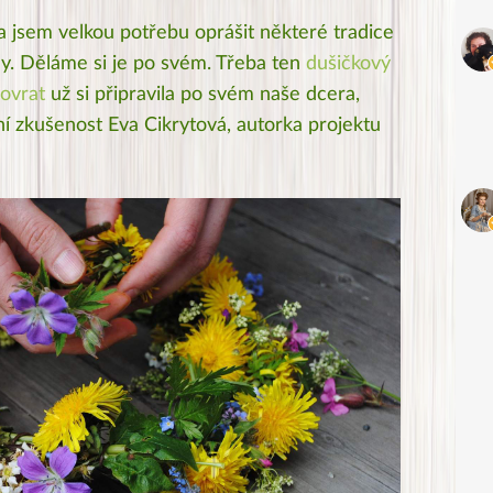
ila jsem velkou potřebu oprášit některé tradice
ály. Děláme si je po svém. Třeba ten
dušičkový
ovrat
už si připravila po svém naše dcera,
ní zkušenost Eva Cikrytová, autorka projektu