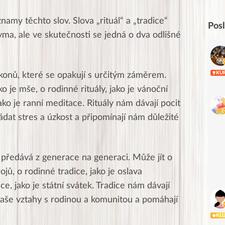
namy těchto slov. Slova „rituál“ a „tradice“
Pos
ma, ale ve skutečnosti se jedná o dva odlišné
KU
onů, které se opakují s určitým záměrem.
ko je mše, o rodinné rituály, jako je vánoční
jako je ranní meditace. Rituály nám dávají pocit
ádat stres a úzkost a připomínají nám důležité
 předává z generace na generaci. Může jít o
rojů, o rodinné tradice, jako je oslava
ce, jako je státní svátek. Tradice nám dávají
í naše vztahy s rodinou a komunitou a pomáhají
KL