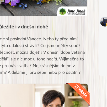
ůležité i v dnešní době
e si poslední Vánoce. Nebo ty před nimi.
yto události strávili? Co jsme měli v sobě?
ěčnost, možná dojetí? V dnešní době většina
k dělá“, ale nic moc u toho necítí. Výjimečné to
je pro nás svatba? Nejkrásnějším dnem v
cím? A děláme ji pro sebe nebo pro ostatní?