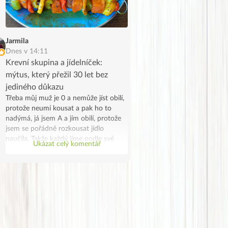
Jarmila
Dnes v 14:11
Krevní skupina a jídelníček:
mýtus, který přežil 30 let bez
jediného důkazu
Třeba můj muž je 0 a nemůže jíst obilí,
protože neumí kousat a pak ho to
nadýmá, já jsem A a jím obilí, protože
jsem se pořádně rozkousat jídlo
naučila. Takže každý jíme podle své
Ukázat celý komentář
skupiny, on z lenosti a já protože se to
náhodou potkalo. Jen takový vtip.