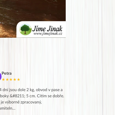
Petra
Marie
M
★★★★★
★★★★★
4 dní jsou dole 2 kg, obvod v pase a
Dnes jsem to konečně vytáh
 boky &#8211; 5 cm. Cítím se dobře.
zapadlé pošty a poslechla j
 je výborně zpracovaný,
videa od EVY. Koho by nepř
umiteln…
tahl…