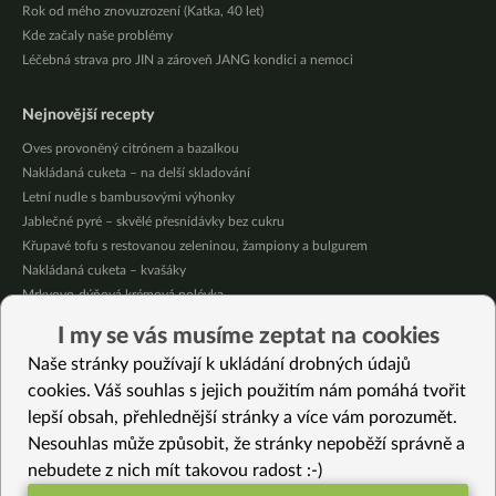
Rok od mého znovuzrození (Katka, 40 let)
Kde začaly naše problémy
Léčebná strava pro JIN a zároveň JANG kondici a nemoci
Nejnovější recepty
Oves provoněný citrónem a bazalkou
Nakládaná cuketa – na delší skladování
Letní nudle s bambusovými výhonky
Jablečné pyré – skvělé přesnídávky bez cukru
Křupavé tofu s restovanou zeleninou, žampiony a bulgurem
Nakládaná cuketa – kvašáky
Mrkvovo-dýňová krémová polévka
Osvěžující kuskus
I my se vás musíme zeptat na cookies
Osvěžující čaj s citronovými bylinkami
Naše stránky používají k ukládání drobných údajů
Nepečený jablečný dort s rybízem
cookies. Váš souhlas s jejich použitím nám pomáhá tvořit
lepší obsah, přehlednější stránky a více vám porozumět.
Vybrané recepty
Nesouhlas může způsobit, že stránky nepoběží správně a
Japonská polévka Ramen
nebudete z nich mít takovou radost :-)
Pečené křupky z cizrny – milují i ti, kteří jinak cizrnu nejedí