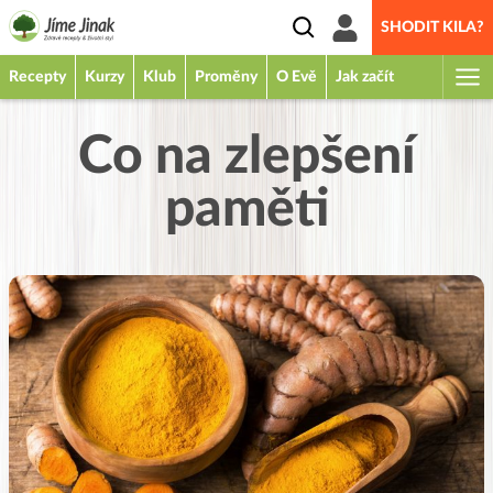
SHODIT KILA?
Recepty
Kurzy
Klub
Proměny
O Evě
Jak začít
Co na zlepšení
paměti