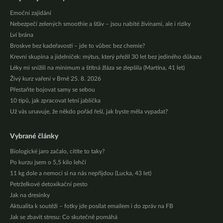
Emoční zajídání
Nebezpečí zelených smoothie a šťáv – jsou nabité živinami, ale i riziky
Lví brána
Broskve bez kadeřavosti – jde to vůbec bez chemie?
Krevní skupina a jídelníček: mýtus, který přežil 30 let bez jediného důkazu
Léky mi snížili na minimum a štítná žláza se zlepšila (Martina, 41 let)
Živý kurz vaření v Brně 25. 8. 2026
Přestaňte bojovat samy se sebou
10 tipů, jak zpracovat letní jablíčka
Už vás unavuje, že někdo pořád řeší, jak byste měla vypadat?
Vybrané články
Biologické jaro začalo, cítíte to taky?
Po kurzu jsem o 5,5 kilo lehčí
11 kg dole a nemoci si na nás nepřijdou (Lucka, 43 let)
Petrželkové detoxikační pesto
Jak na dresinky
Aktualita k soutěži – fotky jde posílat emailem i do zpráv na FB
Jak se zbavit stresu: Co skutečně pomáhá