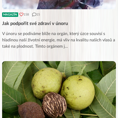
158
15
MAGAZÍN
Jak podpořit své zdraví v únoru
V únoru se podíváme blíže na orgán, který úzce souvisí s
hladinou naší životní energie, má vliv na kvalitu našich vlasů a
také na plodnost. Tímto orgánem j
...