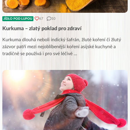
67
10
JÍDLO POD LUPOU
Kurkuma – zlatý poklad pro zdraví
Kurkuma dlouhá neboli indický šafrán, žluté koření či žlutý
zázvor patří mezi nejoblíbenější koření asijské kuchyně a
tradičně se používá i pro své léčivé
...