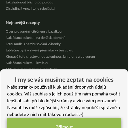
Jak zhubnout břicho po porodu
Disciplína? Ano, i to je sebeláska!
Nejnovější recepty
Oves provoněný citrónem a bazalkou
Nakládaná cuketa – na delší skladování
Letní nudle s bambusovými výhonky
Jablečné pyré – skvělé přesnídávky bez cukru
Křupavé tofu s restovanou zeleninou, žampiony a bulgurem
Nakládaná cuketa – kvašáky
Mrkvovo-dýňová krémová polévka
Osvěžující kuskus
I my se vás musíme zeptat na cookies
Osvěžující čaj s citronovými bylinkami
Naše stránky používají k ukládání drobných údajů
Nepečený jablečný dort s rybízem
cookies. Váš souhlas s jejich použitím nám pomáhá tvořit
lepší obsah, přehlednější stránky a více vám porozumět.
Vybrané recepty
Nesouhlas může způsobit, že stránky nepoběží správně a
Hrstková polévka s quinoou, čočkou a řepou
nebudete z nich mít takovou radost :-)
Cizrna se zeleninou a pohankovo-mrkvové placky
Zimní hrachová polévka se zázvorem
Přijmout