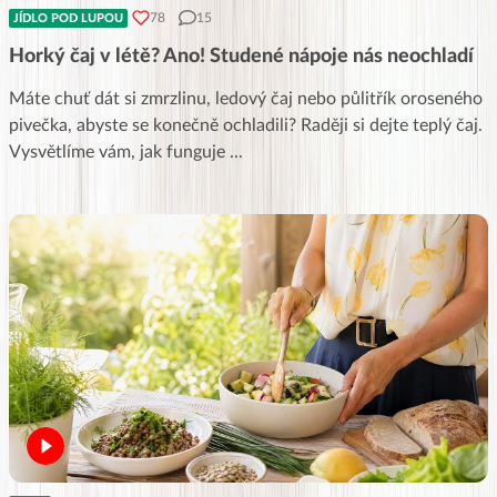
78
15
JÍDLO POD LUPOU
Horký čaj v létě? Ano! Studené nápoje nás neochladí
Máte chuť dát si zmrzlinu, ledový čaj nebo půlitřík oroseného
pivečka, abyste se konečně ochladili? Raději si dejte teplý čaj.
Vysvětlíme vám, jak funguje
...