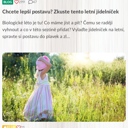
299
47
BLOG
Chcete lepší postavu? Zkuste tento letní jídelníček
Biologické léto je tu! Co máme jíst a pít? Čemu se raději
vyhnout a co v této sezóně přidat? Vylaďte jídelníček na letní,
spravte si postavu do plavek a zl
...
21
KLUB