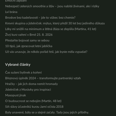
Emoční zajídání
Nebezpečí zelených smoothie a šťáv – jsou nabité živinami, ale i riziky
Lví brána
Broskve bez kadeřavosti – jde to vůbec bez chemie?
Krevní skupina a jídelníček: mýtus, který přežil 30 let bez jediného důkazu
Léky mi snížili na minimum a štítná žláza se zlepšila (Martina, 41 let)
Živý kurz vaření v Brně 25. 8. 2026
Přestaňte bojovat samy se sebou
10 tipů, jak zpracovat letní jablíčka
Už vás unavuje, že někdo pořád řeší, jak byste měla vypadat?
Vybrané články
Čas sušení bylinek a koření
Březnový úplněk 2024 – transformujte partnerský vztah
Hračky – jak jich doma nemít hromady
Jídelníček z Morávky pro inspiraci
Masopust jinak
O budoucnost se nebojím (Martin, 48 let)
Síň slávy účastníků kurzu Jarní očista 2018
Byly unavené, bály se a stejně začaly. Tady jsou jejich příběhy.