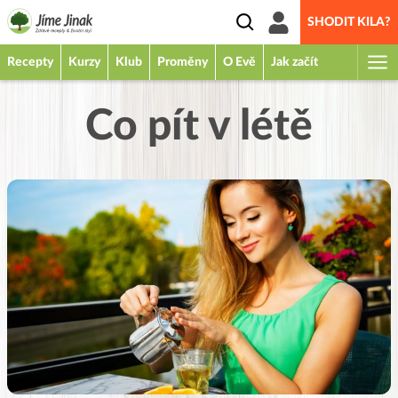
SHODIT KILA?
Recepty
Kurzy
Klub
Proměny
O Evě
Jak začít
Co pít v létě