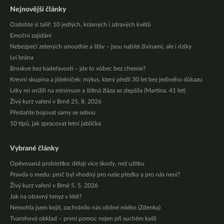
Nejnovější články
Ozdobte si talíř: 10 jedlých, krásných i zdravých květů
Emoční zajídání
Nebezpečí zelených smoothie a šťáv – jsou nabité živinami, ale i riziky
Lví brána
Broskve bez kadeřavosti – jde to vůbec bez chemie?
Krevní skupina a jídelníček: mýtus, který přežil 30 let bez jediného důkazu
Léky mi snížili na minimum a štítná žláza se zlepšila (Martina, 41 let)
Živý kurz vaření v Brně 25. 8. 2026
Přestaňte bojovat samy se sebou
10 tipů, jak zpracovat letní jablíčka
Vybrané články
Opěvovaná probiotika: dělají více škody, než užitku
Pravda o medu: proč byl vhodný pro naše předky a pro nás není?
Živý kurz vaření v Brně 5. 5. 2026
Jak na otravný hmyz v létě?
Nemohla jsem kojit, zachránilo nás obilné mléko (Zdenka)
Tvarohový obklad – první pomoc nejen při suchém kašli