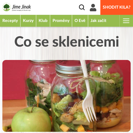
SHODIT KILA?
Recepty
Kurzy
Klub
Proměny
O Evě
Jak začít
Co se sklenicemi