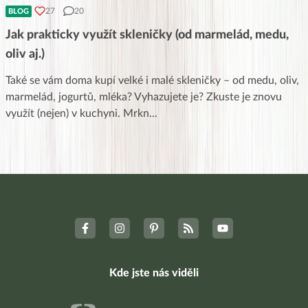
27
20
BLOG
Jak prakticky využít skleničky (od marmelád, medu,
oliv aj.)
Také se vám doma kupí velké i malé skleničky – od medu, oliv,
marmelád, jogurtů, mléka? Vyhazujete je? Zkuste je znovu
využít (nejen) v kuchyni. Mrkn
...
Kde jste nás viděli