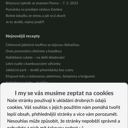
Březnový úplněk ve znamení Panny – 7. 3. 2023
Pozvánka na prodejní výstavu Ezotera
Bolest žaludku ze stresu a jak se jí zbavit
Je to skvělé, máme jmelí!!!
Nejnovější recepty
Citrónové jablečné muffiny se sójovou šlehačkou
Oves provoněný citrónem a bazalkou
Nakládaná cuketa – na delší skladování
Letní nudle s bambusovými výhonky
Jablečné pyré – skvělé přesnídávky bez cukru
Křupavé tofu s restovanou zeleninou, žampiony a bulgurem
Nakládaná cuketa – kvašáky
Mrkvovo-dýňová krémová polévka
I my se vás musíme zeptat na cookies
Osvěžující kuskus
Naše stránky používají k ukládání drobných údajů
Osvěžující čaj s citronovými bylinkami
cookies. Váš souhlas s jejich použitím nám pomáhá tvořit
lepší obsah, přehlednější stránky a více vám porozumět.
Vybrané recepty
Nesouhlas může způsobit, že stránky nepoběží správně a
4 recepty na domácí přírodní potravinová barviva