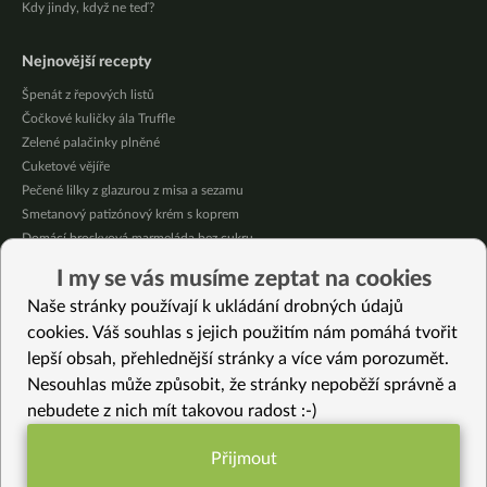
Kdy jindy, když ne teď?
Nejnovější recepty
Špenát z řepových listů
Čočkové kuličky ála Truffle
Zelené palačinky plněné
Cuketové vějíře
Pečené lilky z glazurou z misa a sezamu
Smetanový patizónový krém s koprem
Domácí broskvová marmeláda bez cukru
Pikantní mexická kukuřice se “sýrovou” omáčkou
I my se vás musíme zeptat na cookies
Citrónové jablečné muffiny se sójovou šlehačkou
Naše stránky používají k ukládání drobných údajů
Oves provoněný citrónem a bazalkou
cookies. Váš souhlas s jejich použitím nám pomáhá tvořit
lepší obsah, přehlednější stránky a více vám porozumět.
Vybrané recepty
Nesouhlas může způsobit, že stránky nepoběží správně a
“Tvarohová” tofu pomazánka s mrkví
nebudete z nich mít takovou radost :-)
Hořká čokoláda – luxusní domácí pudink
Pomazánka Mungo
Přijmout
Hummus mango curry
Funkční nastavení potřebujeme (vždy