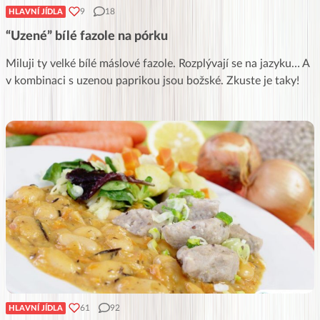
9
18
HLAVNÍ JÍDLA
“Uzené” bílé fazole na pórku
Miluji ty velké bílé máslové fazole. Rozplývají se na jazyku… A
v kombinaci s uzenou paprikou jsou božské. Zkuste je taky!
61
92
HLAVNÍ JÍDLA