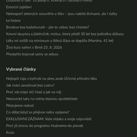
Ozdobte si talíř: 10 jedlých, krásných i zdravých květů
Emoční zajídání
Nebezpečí zelených smoothie a šťáv – jsou nabité živinami, ale i riziky
Lví brána
Broskve bez kadeřavosti – jde to vůbec bez chemie?
Krevní skupina a jídelníček: mýtus, který přežil 30 let bez jediného důkazu
Léky mi snížili na minimum a štítná žláza se zlepšila (Martina, 41 let)
Živý kurz vaření v Brně 25. 8. 2026
Přestaňte bojovat samy se sebou
Vybrané články
Nejlepší čaje z bylinek na stres aneb Účinné přírodní léky
Jak mám zavařovat bez cukru?
Proč vás trápí vlčí hlad a jak na něj
Netoxické laky na nehty klamou spotřebitele
Pěstujeme radost
Co dělat když se přejíme nebo opijeme?
EXKLUSIVNÍ ZÁZNAM: Vaše otázky a moje odpovědi
Proč jít znovu do programu Hubneme do plavek
Kuzu