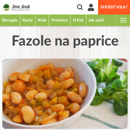
SHODIT KILA?
Recepty
Kurzy
Klub
Proměny
O Evě
Jak začít
Fazole na paprice