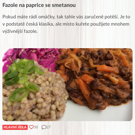
Fazole na paprice se smetanou
Pokud máte rádi omáčky, tak tahle vás zaručeně potěší. Je to
v podstatě česká klasika, ale místo kuřete použijete mnohem
výživnější fazole.
30
27
HLAVNÍ JÍDLA