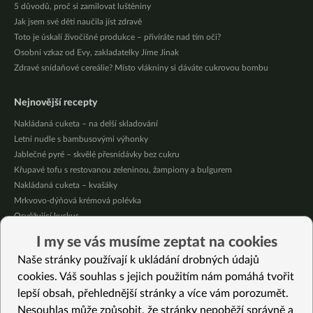
5 důvodů, proč si zamilovat luštěniny
Jak jsem své děti naučila jíst zdravě
Toto je úskalí živočišné produkce – přivíráte nad tím oči?
Osobní vzkaz od Evy, zakladatelky Jíme Jinak
Zdravé snídaňové cereálie? Místo vlákniny si dáváte cukrovou bombu
Nejnovější recepty
Nakládaná cuketa – na delší skladování
Letní nudle s bambusovými výhonky
Jablečné pyré – skvělé přesnídávky bez cukru
Křupavé tofu s restovanou zeleninou, žampiony a bulgurem
Nakládaná cuketa – kvašáky
Mrkvovo-dýňová krémová polévka
Osvěžující kuskus
Osvěžující čaj s citronovými bylinkami
I my se vás musíme zeptat na cookies
Nepečený jablečný dort s rybízem
Naše stránky používají k ukládání drobných údajů
Čokoládové muffiny s mangovým krémem
cookies. Váš souhlas s jejich použitím nám pomáhá tvořit
lepší obsah, přehlednější stránky a více vám porozumět.
Vybrané recepty
Nesouhlas může způsobit, že stránky nepoběží správně a