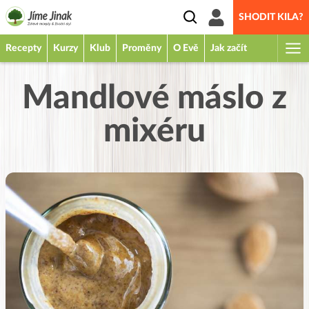
SHODIT KILA?
Recepty
Kurzy
Klub
Proměny
O Evě
Jak začít
Mandlové máslo z
mixéru