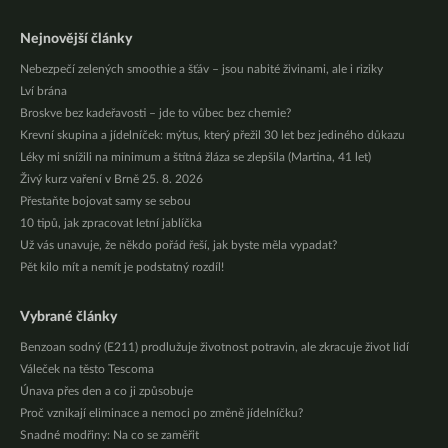
Nejnovější články
Nebezpečí zelených smoothie a šťáv – jsou nabité živinami, ale i riziky
Lví brána
Broskve bez kadeřavosti – jde to vůbec bez chemie?
Krevní skupina a jídelníček: mýtus, který přežil 30 let bez jediného důkazu
Léky mi snížili na minimum a štítná žláza se zlepšila (Martina, 41 let)
Živý kurz vaření v Brně 25. 8. 2026
Přestaňte bojovat samy se sebou
10 tipů, jak zpracovat letní jablíčka
Už vás unavuje, že někdo pořád řeší, jak byste měla vypadat?
Pět kilo mít a nemít je podstatný rozdíl!
Vybrané články
Benzoan sodný (E211) prodlužuje životnost potravin, ale zkracuje život lidí
Váleček na těsto Tescoma
Únava přes den a co ji způsobuje
Proč vznikají eliminace a nemoci po změně jídelníčku?
Snadné modřiny: Na co se zaměřit