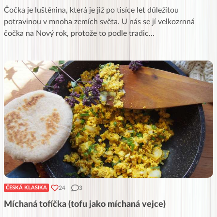
Čočka je luštěnina, která je již po tisíce let důležitou
potravinou v mnoha zemích světa. U nás se jí velkozrnná
čočka na Nový rok, protože to podle tradic
...
24
3
ČESKÁ KLASIKA
Míchaná tofíčka (tofu jako míchaná vejce)