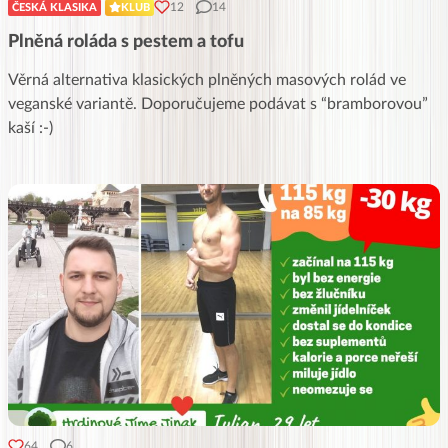
12
14
ČESKÁ KLASIKA
KLUB
Plněná roláda s pestem a tofu
Věrná alternativa klasických plněných masových rolád ve
veganské variantě. Doporučujeme podávat s “bramborovou”
kaší :-)
64
6