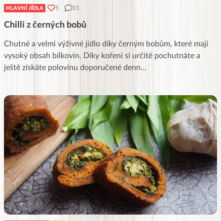
5
11
HLAVNÍ JÍDLA
Chilli z černých bobů
Chutné a velmi výživné jídlo díky černým bobům, které mají
vysoký obsah bílkovin. Díky koření si určitě pochutnáte a
ještě získáte polovinu doporučené denn
...