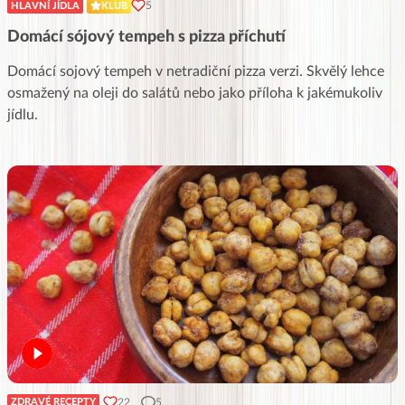
5
HLAVNÍ JÍDLA
KLUB
Domácí sójový tempeh s pizza příchutí
Domácí sojový tempeh v netradiční pizza verzi. Skvělý lehce
osmažený na oleji do salátů nebo jako příloha k jakémukoliv
jídlu.
22
5
ZDRAVÉ RECEPTY