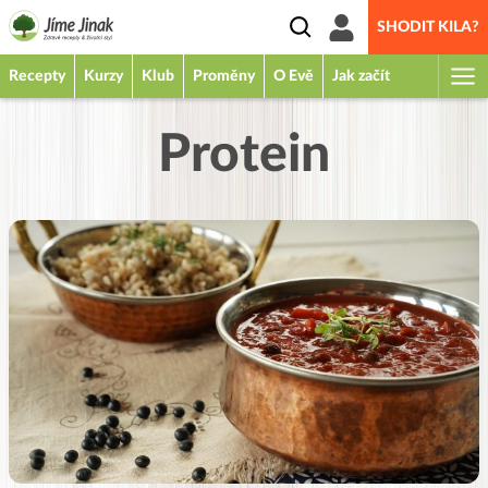
SHODIT KILA?
Recepty
Kurzy
Klub
Proměny
O Evě
Jak začít
Protein