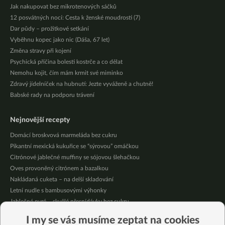
Jak nakupovat bez mikrotenových sáčků
12 posvátných nocí: Cesta k ženské moudrosti (7)
Dar půdy – prožitkové setkání
Vyběhnu kopec jako nic (Dáša, 67 let)
Změna stravy při kojení
Psychická příčina bolesti kostrče a co dělat
Nemohu kojit, čím mám krmit své miminko
Zdravý jídelníček na hubnutí: Jezte vyváženě a chutně!
Babské rady na podporu trávení
Nejnovější recepty
Domácí broskvová marmeláda bez cukru
Pikantní mexická kukuřice se “sýrovou” omáčkou
Citrónové jablečné muffiny se sójovou šlehačkou
Oves provoněný citrónem a bazalkou
Nakládaná cuketa – na delší skladování
Letní nudle s bambusovými výhonky
Jablečné pyré – skvělé přesnídávky bez cukru
Křupavé tofu s restovanou zeleninou, žampiony a bulgurem
I my se vás musíme zeptat na cookies
Nakládaná cuketa – kvašáky