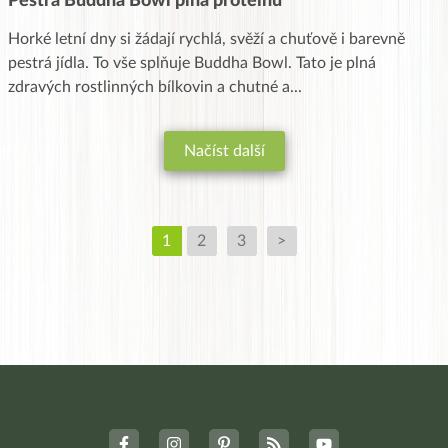
Pestrá Buddha Bowl plná proteinů
Horké letní dny si žádají rychlá, svěží a chuťově i barevně
pestrá jídla. To vše splňuje Buddha Bowl. Tato je plná
zdravých rostlinných bílkovin a chutné a
...
Načíst další
1
2
3
>