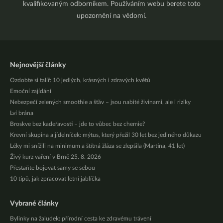
kvalifikovaným odborníkem. Používáním webu berete toto
upozornění na vědomí.
Nejnovější články
Ozdobte si talíř: 10 jedlých, krásných i zdravých květů
Emoční zajídání
Nebezpečí zelených smoothie a šťáv – jsou nabité živinami, ale i riziky
Lví brána
Broskve bez kadeřavosti – jde to vůbec bez chemie?
Krevní skupina a jídelníček: mýtus, který přežil 30 let bez jediného důkazu
Léky mi snížili na minimum a štítná žláza se zlepšila (Martina, 41 let)
Živý kurz vaření v Brně 25. 8. 2026
Přestaňte bojovat samy se sebou
10 tipů, jak zpracovat letní jablíčka
Vybrané články
Bylinky na žaludek: přírodní cesta ke zdravému trávení