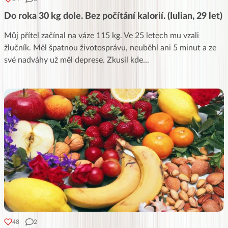
Do roka 30 kg dole. Bez počítání kalorií. (Iulian, 29 let)
Můj přítel začínal na váze 115 kg. Ve 25 letech mu vzali
žlučník. Měl špatnou životosprávu, neuběhl ani 5 minut a ze
své nadváhy už měl deprese. Zkusil kde
...
48
2