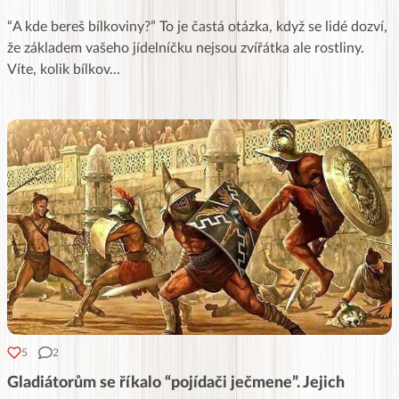
“A kde bereš bílkoviny?” To je častá otázka, když se lidé dozví,
že základem vašeho jídelníčku nejsou zvířátka ale rostliny.
Víte, kolik bílkov
...
5
2
Gladiátorům se říkalo “pojídači ječmene”. Jejich