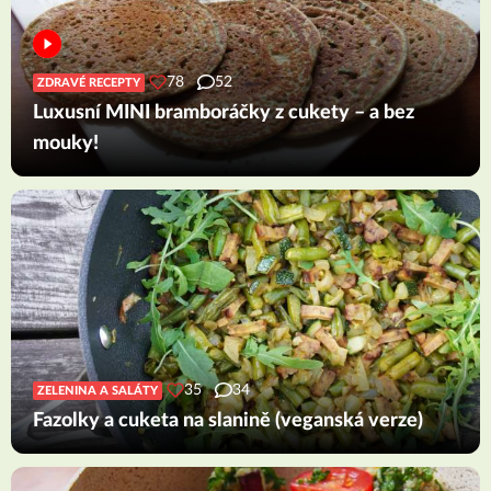
78
52
ZDRAVÉ RECEPTY
Luxusní MINI bramboráčky z cukety – a bez
mouky!
35
34
ZELENINA A SALÁTY
Fazolky a cuketa na slanině (veganská verze)