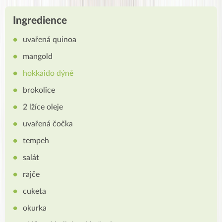
Ingredience
uvařená quinoa
mangold
hokkaido dýně
brokolice
2 lžíce oleje
uvařená čočka
tempeh
salát
rajče
cuketa
okurka