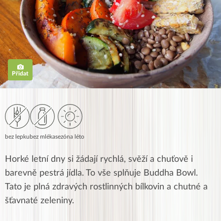
Přidat
bez lepku
bez mléka
sezóna léto
Horké letní dny si žádají rychlá, svěží a chuťově i
barevně pestrá jídla. To vše splňuje Buddha Bowl.
Tato je plná zdravých rostlinných bílkovin a chutné a
šťavnaté zeleniny.