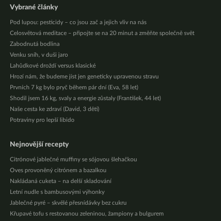
Vybrané články
Pod lupou: pesticidy – co jsou zač a jejich vliv na nás
Celosvětová meditace – připojte se na 20 minut a změňte společně svět
Zabodnutá bodlina
Venku sníh, v duši jaro
Lahůdkové droždí versus klasické
Hrozí nám, že budeme jíst jen geneticky upravenou stravu
Prvních 7 kg bylo pryč během pár dní (Eva, 58 let)
Shodil jsem 16 kg, svaly a energie zůstaly (František, 44 let)
Naše cesta ke zdraví (David, 3 děti)
Potraviny pro lepší libido
Nejnovější recepty
Citrónové jablečné muffiny se sójovou šlehačkou
Oves provoněný citrónem a bazalkou
Nakládaná cuketa – na delší skladování
Letní nudle s bambusovými výhonky
Jablečné pyré – skvělé přesnídávky bez cukru
Křupavé tofu s restovanou zeleninou, žampiony a bulgurem