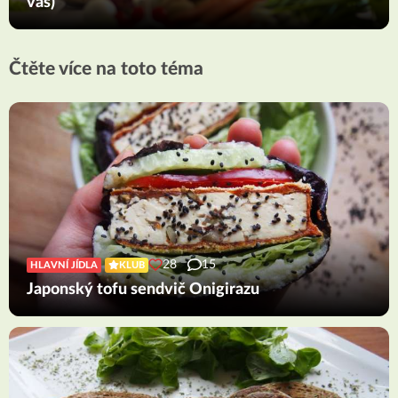
vás)
Čtěte více na toto téma
28
15
HLAVNÍ JÍDLA
KLUB
Japonský tofu sendvič Onigirazu