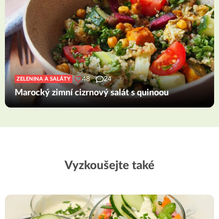
48
24
ZELENINA A SALÁTY
Marocký zimní cizrnový salát s quinoou
Vyzkoušejte také