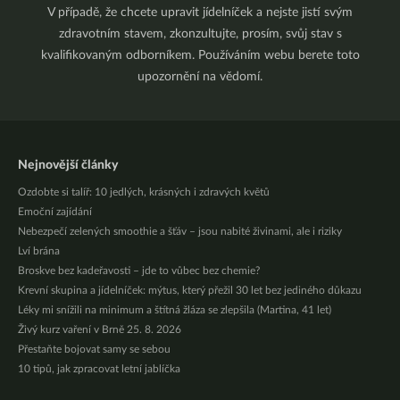
V případě, že chcete upravit jídelníček a nejste jistí svým
zdravotním stavem, zkonzultujte, prosím, svůj stav s
kvalifikovaným odborníkem. Používáním webu berete toto
upozornění na vědomí.
Nejnovější články
Ozdobte si talíř: 10 jedlých, krásných i zdravých květů
Emoční zajídání
Nebezpečí zelených smoothie a šťáv – jsou nabité živinami, ale i riziky
Lví brána
Broskve bez kadeřavosti – jde to vůbec bez chemie?
Krevní skupina a jídelníček: mýtus, který přežil 30 let bez jediného důkazu
Léky mi snížili na minimum a štítná žláza se zlepšila (Martina, 41 let)
Živý kurz vaření v Brně 25. 8. 2026
Přestaňte bojovat samy se sebou
10 tipů, jak zpracovat letní jablíčka