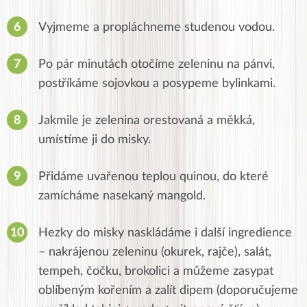
Vyjmeme a propláchneme studenou vodou.
Po pár minutách otočíme zeleninu na pánvi,
postříkáme sojovkou a posypeme bylinkami.
Jakmile je zelenina orestovaná a měkká,
umístíme ji do misky.
Přidáme uvařenou teplou quinou, do které
zamícháme nasekaný mangold.
Hezky do misky naskládáme i další ingredience
– nakrájenou zeleninu (okurek, rajče), salát,
tempeh, čočku, brokolici a můžeme zasypat
oblíbeným kořením a zalít dipem (doporučujeme