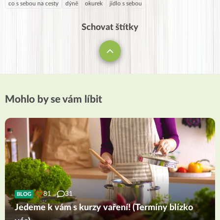
co s sebou na cesty
dýně
okurek
jídlo s sebou
Schovat štítky
Mohlo by se vám líbit
81
31
BLOG
Jedeme k vám s kurzy vaření! (Termíny blízko