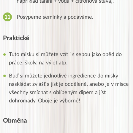
například tahini + voda + citronová šťáva).
Posypeme semínky a podáváme.
Praktické
Tuto misku si můžete vzít i s sebou jako oběd do
práce, školy, na výlet atp.
Buď si můžete jednotlivé ingredience do misky
naskládat zvlášť a jíst je odděleně, anebo je v misce
všechny smíchat s oblíbeným dipem a jíst
dohromady. Oboje je výborné!
Obměna