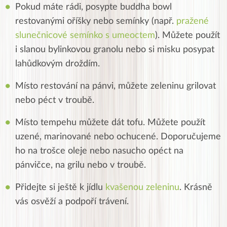
Pokud máte rádi, posypte buddha bowl
restovanými oříšky nebo semínky (např.
pražené
slunečnicové semínko s umeoctem
). Můžete použít
i slanou bylinkovou granolu nebo si misku posypat
lahůdkovým droždím.
Místo restování na pánvi, můžete zeleninu grilovat
nebo péct v troubě.
Místo tempehu můžete dát tofu. Můžete použít
uzené, marinované nebo ochucené. Doporučujeme
ho na trošce oleje nebo nasucho opéct na
pánvičce, na grilu nebo v troubě.
Přidejte si ještě k jídlu
kvašenou zeleninu
. Krásně
vás osvěží a podpoří trávení.