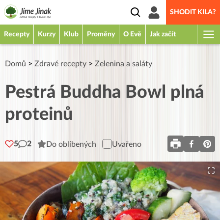
SHODIT KILA?
Recepty
Kurzy
Klub
Proměny
O Evě
Jak začít
Domů
>
Zdravé recepty
>
Zelenina a saláty
Pestrá Buddha Bowl plná
proteinů
5
2
Do oblíbených
Uvařeno