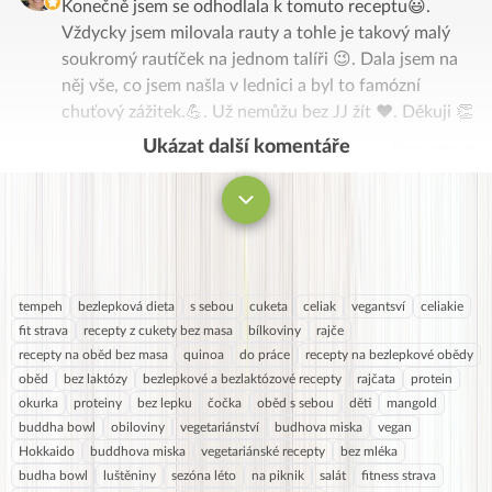
Konečně jsem se odhodlala k tomuto receptu😃.
Vždycky jsem milovala rauty a tohle je takový malý
soukromý rautíček na jednom talíři 😉. Dala jsem na
něj vše, co jsem našla v lednici a byl to famózní
chuťový zážitek.💪. Už nemůžu bez JJ žít ❤️. Děkuji 👏
Ukázat další komentáře
Komentovat
tempeh
bezlepková dieta
s sebou
cuketa
celiak
vegantsví
celiakie
fit strava
recepty z cukety bez masa
bílkoviny
rajče
recepty na oběd bez masa
quinoa
do práce
recepty na bezlepkové obědy
oběd
bez laktózy
bezlepkové a bezlaktózové recepty
rajčata
protein
okurka
proteiny
bez lepku
čočka
oběd s sebou
děti
mangold
buddha bowl
obiloviny
vegetariánství
budhova miska
vegan
Hokkaido
buddhova miska
vegetariánské recepty
bez mléka
budha bowl
luštěniny
sezóna léto
na piknik
salát
fitness strava