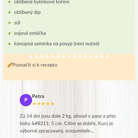
oblíbené bylinkové koření
oblíbený dip
sůl
sojová omáčka
konopná semínka na posyp (není nutné)
Poznačit si k receptu
Petra
Ma
P
M
★★★★★
★
k,
Za 14 dní jsou dole 2 kg, obvod v pase a přes
Dnes jse
znání pro
boky &#8211; 5 cm. Cítím se dobře. Kurz je
zapadlé p
…
výborně zpracovaný, srozumiteln…
od EVY. 