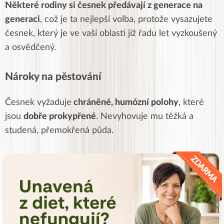
Některé
rodiny si česnek předávají
z generace na
generaci
, což je ta nejlepší volba, protože vysazujete
česnek
, který je ve vaší oblasti již řadu let vyzkoušený
a
osvědčený
.
Nároky na pěstování
Česnek
vyžaduje
chráněné, humózní
polohy
, které
jsou
dobře
prokypřené
. Nevyhovuje mu těžká a
studená, přemokřená půda.