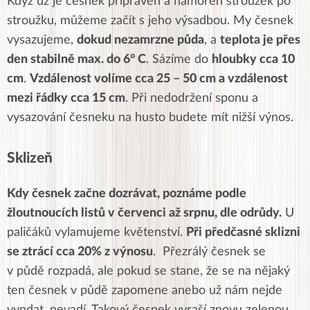
Když už je česnek
připraven
a namořen stroužek po
stroužku,
můžeme začít
s jeho výsadbou. My česnek
vysazujeme
,
dokud
nezamrzne
půda
, a
teplota je přes
den
stabilně
max. do 6° C
. Sázíme do
hloubky cca 10
cm
.
Vzdálenost volíme cca 25 – 50 cm a vzdálenost
mezi řádky cca 15 cm
. Při
nedodržení sponu
a
vysazování česneku na husto budete mít
nižší
výnos.
Sklizeň
Kdy česnek začne dozrávat, poznáme podle
žloutnoucích listů v červenci
až srpnu, dle odrůdy.
U
paličáků
vylamujeme
květenství.
Při
předčasné sklizni
se ztrácí cca 20% z výnosu
.
Přezrálý
česnek se
v půdě
rozpadá
, ale pokud se stane, že se na nějaký
ten česnek v půdě
zapomene
anebo už nám nejde
vyndat,
nevadí
. Takový česnek
vyraší
znovu zelenou