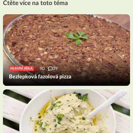
Čtěte více na toto téma
90
39
HLAVNÍ JÍDLA
Bezlepková fazolová pizza