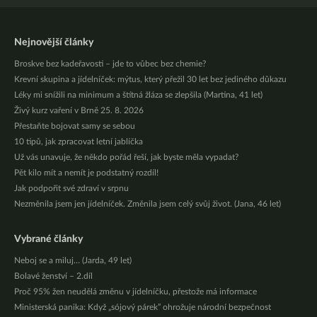
Nejnovější články
Broskve bez kadeřavosti – jde to vůbec bez chemie?
Krevní skupina a jídelníček: mýtus, který přežil 30 let bez jediného důkazu
Léky mi snížili na minimum a štítná žláza se zlepšila (Martina, 41 let)
Živý kurz vaření v Brně 25. 8. 2026
Přestaňte bojovat samy se sebou
10 tipů, jak zpracovat letní jablíčka
Už vás unavuje, že někdo pořád řeší, jak byste měla vypadat?
Pět kilo mít a nemít je podstatný rozdíl!
Jak podpořit své zdraví v srpnu
Nezměnila jsem jen jídelníček. Změnila jsem celý svůj život. (Jana, 46 let)
Vybrané články
Neboj se a miluj… (Jarda, 49 let)
Bolavé ženství – 2.díl
Proč 95% žen neudělá změnu v jídelníčku, přestože má informace
Ministerská panika: Když „sójový párek” ohrožuje národní bezpečnost