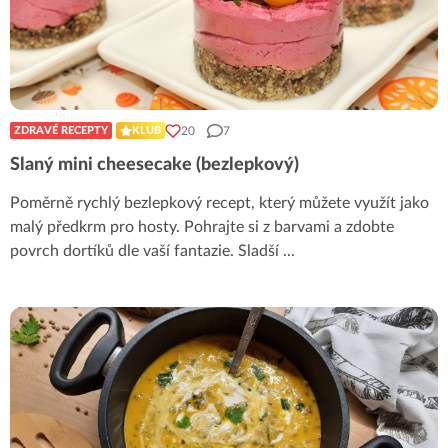
20
7
ZDRAVÉ RECEPTY
KLUB
Slaný mini cheesecake (bezlepkový)
Poměrně rychlý bezlepkový recept, který můžete využít jako
malý předkrm pro hosty. Pohrajte si z barvami a zdobte
povrch dortíků dle vaší fantazie. Sladší
...