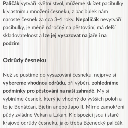
Paličák
vytváří květní stvol, můžeme
sklízet pacibulky
k vlastnímu množení česneku, z pacibulek nám
naroste česnek za cca 3-4 roky.
Nepaličák
nevytváří
pacibulky, je méně náročný na pěstování, má delší
skladovatelnost a
lze jej vysazovat na jaře i na
podzim
.
Odrůdy česneku
Než se pustíme do vysazování česneku, nejprve si
vybereme
vhodnou
odrůdu
, při výběru
zohledníme
podmínky pro pěstování na naší zahradě
. My si
vybíráme česnek, který je vhodný do
vyšších
poloh a
to je
Benátčan
,
Bjetin
anebo
Japo II
. Mírné
zamokření
půdy zvládne
Vekan
a
Lukan
. K dispozici jsou i staré
krajové odrůdy česneku, jako třeba
Bzenecký paličák
.