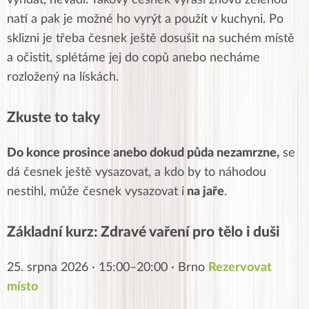
natí a pak je možné ho
vyrýt
a
použít
v kuchyni. Po
sklizni je třeba česnek ještě
dosušit
na suchém místě
a
očistit
,
splétáme
jej do copů anebo necháme
rozložený
na
lískách
.
Zkuste to taky
Do konce
prosince anebo dokud půda nezamrzne,
se
dá česnek ještě vysazovat, a kdo by to náhodou
nestihl, může česnek vysazovat i
na jaře
.
Základní kurz: Zdravé vaření pro tělo i duši
25. srpna 2026 · 15:00–20:00 · Brno
Rezervovat
místo