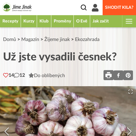
SHODIT KILA?
Recepty
Kurzy
Klub
Proměny
O Evě
Jak začít
Domů
>
Magazín
>
Žijeme jinak
>
Ekozahrada
Už jste vysadili česnek?
14
12
Do oblíbených