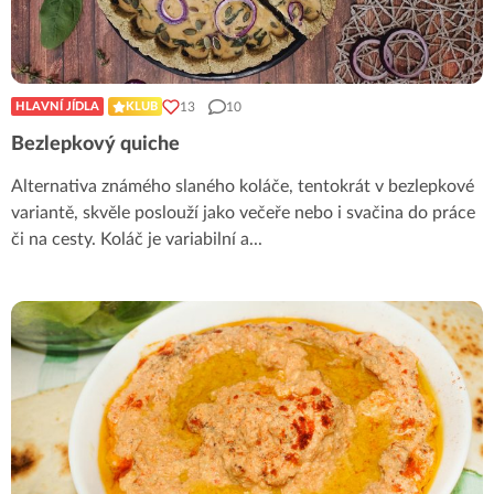
13
10
HLAVNÍ JÍDLA
KLUB
Bezlepkový quiche
Alternativa známého slaného koláče, tentokrát v bezlepkové
variantě, skvěle poslouží jako večeře nebo i svačina do práce
či na cesty. Koláč je variabilní a
...