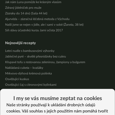
Jak nám Luna pomůže ke krásným vlasům
Zdravý jídelníček pro muže
Zázraky do 14 dnů (Saša 44 let)
Ajurvéda – zázračná léčebná metoda z Východu
Našli jsme se nejen v jídle, ale i sami v sobě (Žaneta, 38 let)
Síň slávy účastníků kurzu Jarní očista 2017
Nejnovější recepty
Letní nudle s bambusovými výhonky
Jablečné pyré – skvělé přesnídávky bez cukru
Křupavé tofu s restovanou zeleninou, žampiony a bulgurem
Nakládaná cuketa – kvašáky
Mrkvovo-dýňová krémová polévka
Osvěžující kuskus
Osvěžující čaj s citronovými bylinkami
Nepečený jablečný dort s rybízem
Čokoládové muffiny s mangovým krémem
I my se vás musíme zeptat na cookies
Meruňky a jablka v citrónovém želé
Naše stránky používají k ukládání drobných údajů
cookies. Váš souhlas s jejich použitím nám pomáhá tvořit
Vybrané recepty