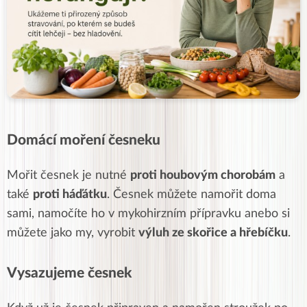
Domácí moření česneku
Mořit
česnek je nutné
proti
houbovým
chorobám
a
také
proti
háďátku
. Česnek můžete namořit doma
sami, namočíte ho v
mykohirzním
přípravku anebo si
můžete jako my, vyrobit
výluh ze skořice a hřebíčku
.
Vysazujeme česnek