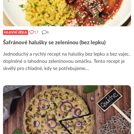
17
8
HLAVNÍ JÍDLA
Šafránové halušky se zeleninou (bez lepku)
Jednoduchý a rychlý recept na halušky bez lepku a bez vajec,
doplněné o lahodnou zeleninovou omáčku. Tento recept je
skvělý pro chladné, kdy se potřebujeme
...