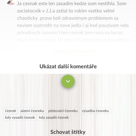
Ja cesnak este len zasadim kedze som nestihla. Som
zaciatocnik v J.J.a zatial to robim vsetko velmi
chaoticky .prave koli zdravotnym problemom sa
neviem sustredit na nove jedla ( аj ked pouzivam vela
prirodnych surovin ) ten cesnak jem rano na lacno .
Necham ho odstat 10 min koli zdravotnym benefitom
a potom zjem s medom a skoricou. Hlavne teraz ked
Ukázat celý komentář
mi stupol tlak to chcem robit. Nikdy som nemala
vysoky tlak skor naopak . Zmena stravy s J.J mi urcite
Ukázat další komentáře
Komentovat
pomoze ale neviem zacat lebo riesim tento akutny
problem a nevladzem momentalne moc. Ale chcem
.Tak nech sa vam vsetkym dari😊
česnek
sázení česneku
pěstování česneku
výsadba česneku
kdy vysadit česnek
kdy zasadit česnek
Schovat štítky