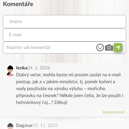
Komentáře
lenka
24. 1. 2026
Dobrý večer, mohla byste mi prosím zaslat na e-mail
postup, jak a v jakém množství, tj. poměr koření a
vody používáte na výrobu výluhu – mořicího
přípravku na česnek? Někde jsem četla, že lze použít i
heřmánkový čaj…? Děkuji
Komentovat
Dagmar
23. 11. 2025