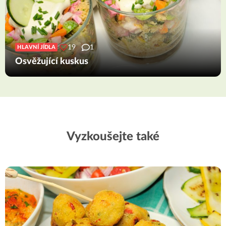
19
1
HLAVNÍ JÍDLA
Osvěžující kuskus
Vyzkoušejte také