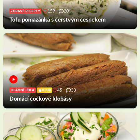
159
20
ZDRAVÉ RECEPTY
Tofu pomazánka s čerstvým česnekem
45
33
HLAVNÍ JÍDLA
KLUB
Domácí čočkové klobásy