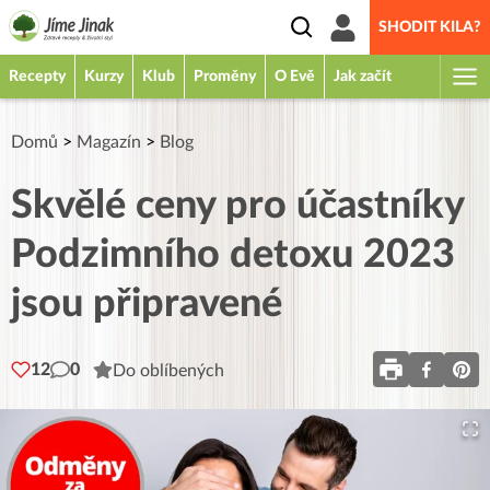
SHODIT KILA?
Recepty
Kurzy
Klub
Proměny
O Evě
Jak začít
Domů
>
Magazín
>
Blog
Skvělé ceny pro účastníky
Podzimního detoxu 2023
jsou připravené
12
0
Do oblíbených