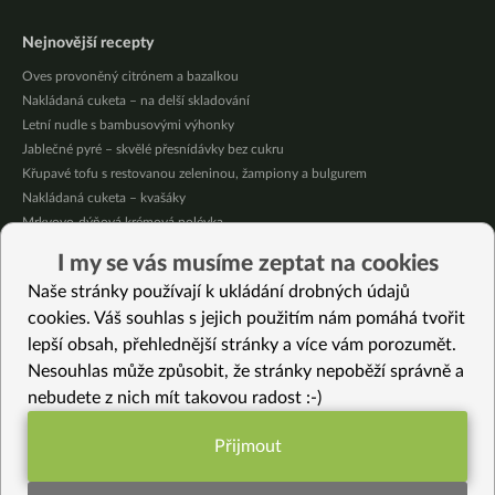
Nejnovější recepty
Oves provoněný citrónem a bazalkou
Nakládaná cuketa – na delší skladování
Letní nudle s bambusovými výhonky
Jablečné pyré – skvělé přesnídávky bez cukru
Křupavé tofu s restovanou zeleninou, žampiony a bulgurem
Nakládaná cuketa – kvašáky
Mrkvovo-dýňová krémová polévka
Osvěžující kuskus
I my se vás musíme zeptat na cookies
Osvěžující čaj s citronovými bylinkami
Naše stránky používají k ukládání drobných údajů
Nepečený jablečný dort s rybízem
cookies. Váš souhlas s jejich použitím nám pomáhá tvořit
lepší obsah, přehlednější stránky a více vám porozumět.
Vybrané recepty
Nesouhlas může způsobit, že stránky nepoběží správně a
Kakaový weck cake
nebudete z nich mít takovou radost :-)
Zosui – mléčná polévka bez laktózy
Sváteční ravioli s mandlovou ricottou
Přijmout
Čočka s mrkví na tymiánu
Funkční nastavení potřebujeme (vždy
Alú rajma
aktivní)