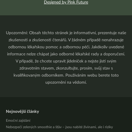
Designed by Pink Future
Upozornění: Obsah těchto stránek je informativní, prezentuje naše
zkušenosti a zkušenosti čtenářů. V žádném případě nenahrazuje
odbornou lékařskou pomoc a odbornou péči. Jakékoliv uvedené
informace nelze chápat jako odborné lékařské rady a doporučení.
V případě, že chcete upravit jídelníček a nejste jistí svým
zdravotním stavem, zkonzultujte, prosím, svůj stav s
kvalifikovaným odborníkem. Používáním webu berete toto
upozornění na vědomí.
Nejnovější články
Emoční zajídání
Nebezpečí zelených smoothie a šťáv – jsou nabité živinami, ale i riziky