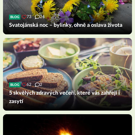
73
24
BLOG
Svatojánská noc – bylinky, ohně a oslava života
62
2
BLOG
5 skvělých zdravých večeří, které vás zahřejí i
zasytí