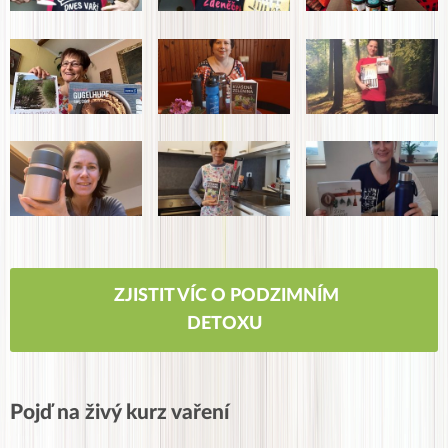
ZJISTIT VÍC O PODZIMNÍM
DETOXU
Pojď na živý kurz vaření