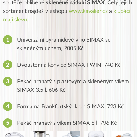
soutěže oblíbené
skleněné nádobí SIMAX
. Celý jejich
sortiment najdeš v eshopu
www.kavalier.cz
a
klubáci
mají slevu
.
Univerzální pyramidové víko
SIMAX se
skleněným uchem, 2005 Kč
Dvoustěnná konvice SIMAX TWIN, 740 Kč
Pekáč hranatý s plastovým a skleněným víkem
SIMAX 3,5 l, 606 Kč
Forma na Frankfurtský kruh SIMAX, 723 Kč
Pekáč hranatý s víkem SIMAX 8 l, 796 Kč