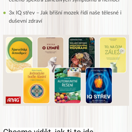
celého spektra zánětlivých symptomů a nemocí
3x IQ střev – Jak břišní mozek řídí naše tělesné i
duševní zdraví