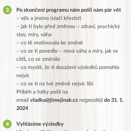
Po skončení programu nám pošli nám pár vět
– věk a jméno (stačí křestní)
– jak ti bylo před změnou – zdraví, psychický
stav, míry, váha
– co tě motivovalo ke změně
– co se ti povedlo – nová váha a míry, jak se
cítíš, co se změnilo
– co myslíš, že ti dosažení výsledků pomohlo
nejvíc
– co se ti na tvé změně nejvíc líbí
Příběh a fotky pošli na
email
vladka@jimejinak.cz
nejpozději
do 31. 1.
2024
Vyhlásíme výsledky