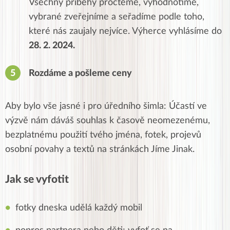
Všechny příběhy pročteme, vyhodnotíme,
vybrané zveřejníme a seřadíme podle toho,
které nás zaujaly nejvíce. Výherce vyhlásíme do
28. 2. 2024.
Rozdáme a pošleme ceny
Aby bylo vše jasné i pro úředního šimla: Účastí ve
výzvě nám dáváš souhlas k časově neomezenému,
bezplatnému použití tvého jména, fotek, projevů
osobní povahy a textů na stránkách Jíme Jinak.
Jak se vyfotit
fotky dneska udělá každý mobil