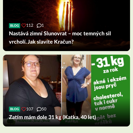
112
1
BLOG
Nastává zimní Slunovrat – moc temných sil
vrcholí. Jak slavíte Kračun?
107
50
BLOG
Zatím mám dole 31 kg (Katka, 40 let)