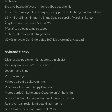
Lví brána
Broskve bez kadeřavosti – jde to vůbec bez chemie?
Krevní skupina a jídelníček: mýtus, který přežil 30 let bez jediného důkazu
Léky mi snížili na minimum a štítná žláza se zlepšila (Martina, 41 let)
Živý kurz vaření v Brně 25. 8. 2026
Přestaňte bojovat samy se sebou
10 tipů, jak zpracovat letní jablíčka
Už vás unavuje, že někdo pořád řeší, jak byste měla vypadat?
Vybrané články
Diagnostika podle nehtů: naučte se v nich číst
Děti mají horečku 39°C – co s tím?
Jogurt – ano či ne?
Víte, co kupujete?
Výhody vaření v tlakovém hrnci
Vlčí mák v kuchyni – 4 tipy kam s ním
Metoda srdeční koherence: Cesta do vnitřního klidu
Jidášovo ucho – léčivá pochoutka, která roste i v zimě
Rozhovor: Jak rozjet jarní detoxikaci naplno
Jiné těhotenství s Jíme Jinak (Neli, 28 let)