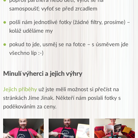
popros partnera nebo děti; vyfoť se na
samospoušť; vyfoť se před zrcadlem
pošli nám jednotlivé fotky (žádné filtry, prosíme) –
koláž uděláme my
pokud to jde, usměj se na fotce – s úsměvem jde
všechno líp :-)
Minulí výherci a jejich výhry
Jejich příběhy
už jste měli možnost si přečíst na
stránkách Jíme Jinak. Někteří nám poslali fotky s
poděkováním za ceny.