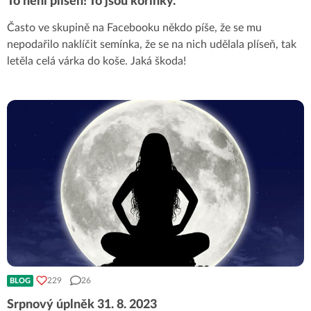
To není plíseň! To jsou kořínky.
Často ve skupině na Facebooku někdo píše, že se mu
nepodařilo naklíčit semínka, že se na nich udělala plíseň, tak
letěla celá várka do koše. Jaká škoda!
229
26
BLOG
Srpnový úplněk 31. 8. 2023