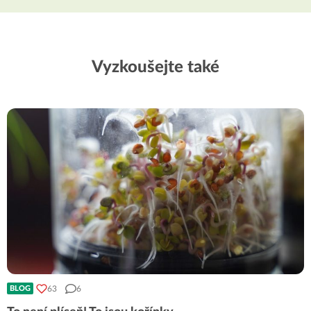
Vyzkoušejte také
63
6
BLOG