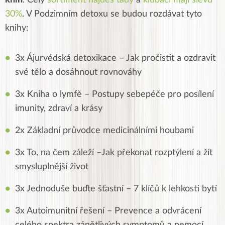
knih
. Celý
sortiment najdeš tady
a
klubáci mají slevu
30%
. V Podzimním detoxu se budou rozdávat tyto
knihy:
3x Ájurvédská detoxikace – Jak pročistit a ozdravit
své tělo a dosáhnout rovnováhy
3x Kniha o lymfě – Postupy sebepéče pro posílení
imunity, zdraví a krásy
2x Základní průvodce medicinálními houbami
3x To, na čem záleží –Jak překonat rozptýlení a žít
smysluplnější život
3x Jednoduše buďte šťastní – 7 klíčů k lehkosti bytí
3x Autoimunitní řešení – Prevence a odvrácení