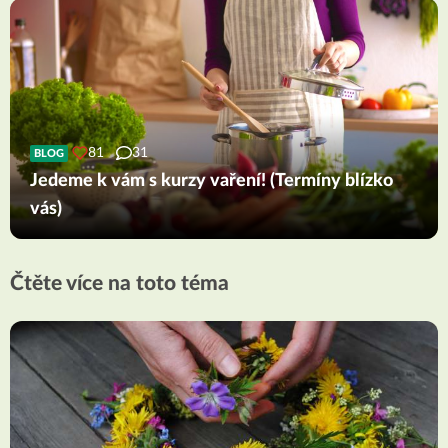
81
31
BLOG
Jedeme k vám s kurzy vaření! (Termíny blízko
vás)
Čtěte více na toto téma