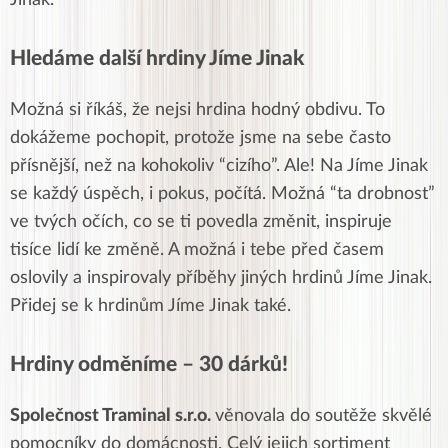
Hledáme další hrdiny Jíme Jinak
Možná si říkáš, že nejsi hrdina hodný obdivu. To
dokážeme pochopit, protože jsme na sebe často
přísnější, než na kohokoliv “cizího”. Ale! Na Jíme Jinak
se každý úspěch, i pokus, počítá. Možná “ta drobnost”
ve tvých očích, co se ti povedla změnit, inspiruje
tisíce lidí ke změně. A možná i tebe před časem
oslovily a inspirovaly příběhy jiných hrdinů Jíme Jinak.
Přidej se k hrdinům Jíme Jinak také.
Hrdiny odměníme – 30 dárků!
Společnost Traminal s.r.o.
věnovala do soutěže skvělé
pomocníky do domácnosti. Celý jejich sortiment