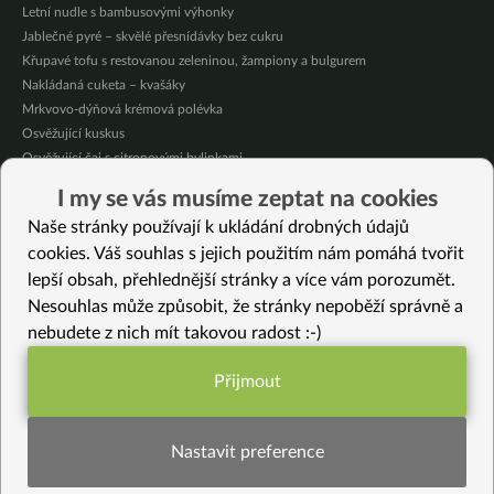
Letní nudle s bambusovými výhonky
Jablečné pyré – skvělé přesnídávky bez cukru
Křupavé tofu s restovanou zeleninou, žampiony a bulgurem
Nakládaná cuketa – kvašáky
Mrkvovo-dýňová krémová polévka
Osvěžující kuskus
Osvěžující čaj s citronovými bylinkami
Nepečený jablečný dort s rybízem
I my se vás musíme zeptat na cookies
Čokoládové muffiny s mangovým krémem
Naše stránky používají k ukládání drobných údajů
Meruňky a jablka v citrónovém želé
cookies. Váš souhlas s jejich použitím nám pomáhá tvořit
lepší obsah, přehlednější stránky a více vám porozumět.
Vybrané recepty
Nesouhlas může způsobit, že stránky nepoběží správně a
Fenyklový dortík bez lepku
nebudete z nich mít takovou radost :-)
Ječmenná kaše s mrkví a dýňovými semínky
Pečené dýňové plátky
Přijmout
Tempeh s domácí omáčkou Teryiaki
Funkční nastavení potřebujeme (vždy
Passatelli v husté zimní polévce
aktivní)
Velikonoční bezlepkové perníčky
Nastavit preference
Kulatozrnná rýže se slunečnicovým semínkem
Fialový pečený batát