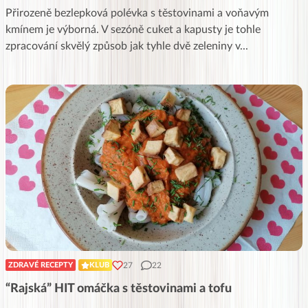
Přirozeně bezlepková polévka s těstovinami a voňavým
kmínem je výborná. V sezóně cuket a kapusty je tohle
zpracování skvělý způsob jak tyhle dvě zeleniny v
...
27
22
ZDRAVÉ RECEPTY
KLUB
“Rajská” HIT omáčka s těstovinami a tofu