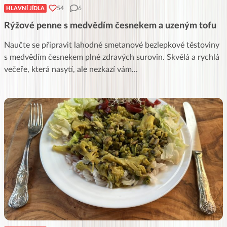
54
6
HLAVNÍ JÍDLA
Rýžové penne s medvědím česnekem a uzeným tofu
Naučte se připravit lahodné smetanové bezlepkové těstoviny
s medvědím česnekem plné zdravých surovin. Skvělá a rychlá
večeře, která nasytí, ale nezkazí vám
...