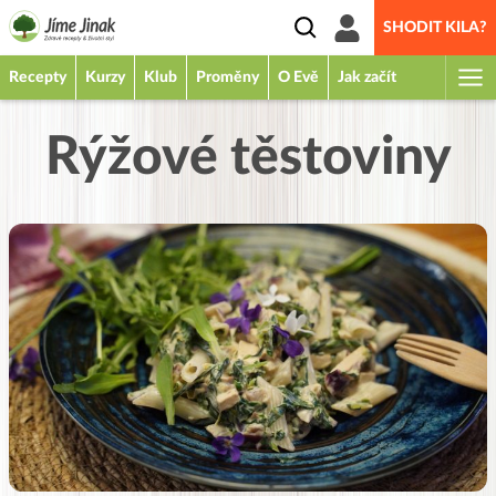
SHODIT KILA?
Recepty
Kurzy
Klub
Proměny
O Evě
Jak začít
Rýžové těstoviny