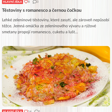
8
3
HLAVNÍ JÍDLA
Těstoviny s romanesco a černou čočkou
Lehké zeleninové těstoviny, které zasytí, ale zároveň nepůsobí
těžce. Jemná omáčka ze zeleninového vývaru a rýžové
smetany propojí romanesco, cuketu a lušt
...
14
1
HLAVNÍ JÍDLA