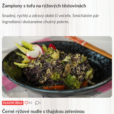
Žampiony s tofu na rýžových těstovinách
Snadný, rychlý a zdravý oběd či večeře. Smícháním pár
ingrediencí dostaneme chutný pokrm.
10
1
HLAVNÍ JÍDLA
Černé rýžové nudle s thajskou zeleninou