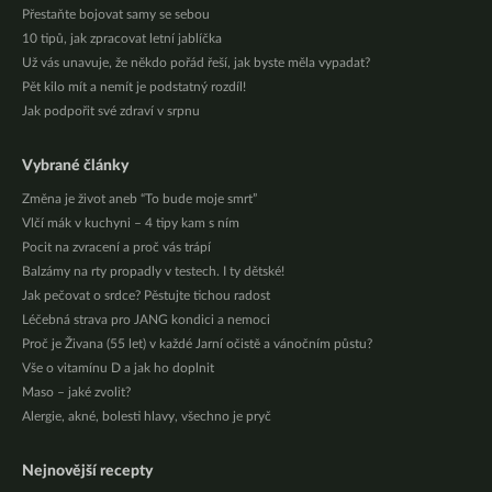
Přestaňte bojovat samy se sebou
10 tipů, jak zpracovat letní jablíčka
Už vás unavuje, že někdo pořád řeší, jak byste měla vypadat?
Pět kilo mít a nemít je podstatný rozdíl!
Jak podpořit své zdraví v srpnu
Vybrané články
Změna je život aneb “To bude moje smrt”
Vlčí mák v kuchyni – 4 tipy kam s ním
Pocit na zvracení a proč vás trápí
Balzámy na rty propadly v testech. I ty dětské!
Jak pečovat o srdce? Pěstujte tichou radost
Léčebná strava pro JANG kondici a nemoci
Proč je Živana (55 let) v každé Jarní očistě a vánočním půstu?
Vše o vitamínu D a jak ho doplnit
Maso – jaké zvolit?
Alergie, akné, bolesti hlavy, všechno je pryč
Nejnovější recepty