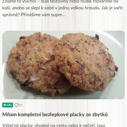
Známe to všichni – buď těstoviny nebo nudle rozvaříme na
kaši, anebo se slepí k sobě v jednu velkou hroudu. Jak je vařit
správně? Přinášíme vám super
...
11
BLOG
Mňam kompletní bezlepkové placky ze zbytků
Výtečné placky, vhodné na cestu nebo k večeři, jsou