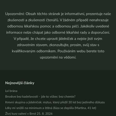
Upozornění: Obsah těchto stránek je informativní, prezentuje naše
zkušenosti a zkušenosti čtenářů. V žádném případě nenahrazuje
odbornou lékařskou pomoc a odbornou péči. Jakékoliv uvedené
informace nelze chápat jako odborné lékařské rady a doporučení.
V případě, že chcete upravit jídelníček a nejste jistí svým
zdravotním stavem, zkonzultujte, prosím, svůj stav s
kvalifikovaným odborníkem. Používáním webu berete toto
upozornění na vědomí.
Nejnovější články
Lví brána
Broskve bez kadeřavosti – jde to vůbec bez chemie?
Krevní skupina a jídelníček: mýtus, který přežil 30 let bez jediného důkazu
Léky mi snížili na minimum a štítná žláza se zlepšila (Martina, 41 let)
Živý kurz vaření v Brně 25. 8. 2026