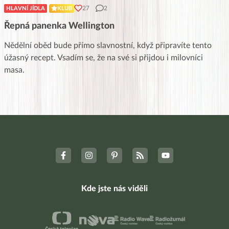
27
2
HLAVNÍ JÍDLA
KLUB
Řepná panenka Wellington
Nědělní oběd bude přímo slavnostní, když připravíte tento
úžasný recept. Vsadím se, že na své si přijdou i milovníci
masa.
Kde jste nás viděli