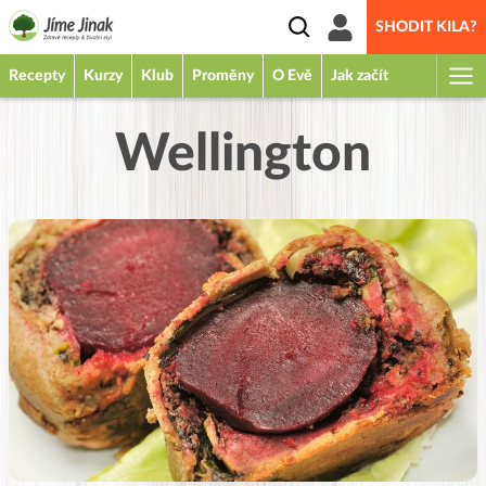
SHODIT KILA?
Recepty
Kurzy
Klub
Proměny
O Evě
Jak začít
Wellington