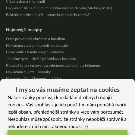
V Sama doma si to vypili
Léky mi snížili na minimum a štítná žláza se zlepšila (Martina, 41 let)
Bakterie v ohřívané rýži – opravdu je tak nebezpečná?
Nejnovější recepty
Oves provoněný citrónem a bazalkou
Nakládaná cuketa – na delší skladování
Letní nudle s bambusovými výhonky
Jablečné pyré – skvělé přesnídávky bez cukru
Křupavé tofu s restovanou zeleninou, žampiony a bulgurem
Nakládaná cuketa – kvašáky
Mrkvovo-dýňová krémová polévka
Osvěžující kuskus
I my se vás musíme zeptat na cookies
Osvěžující čaj s citronovými bylinkami
Naše stránky používají k ukládání drobných údajů
Nepečený jablečný dort s rybízem
cookies. Váš souhlas s jejich použitím nám pomáhá tvořit
lepší obsah, přehlednější stránky a více vám porozumět.
Vybrané recepty
Nesouhlas může způsobit, že stránky nepoběží správně a
Zeleninové Ikea kuličky (bez masa)
nebudete z nich mít takovou radost :-)
Strouhaný koláč (bezlepkový)