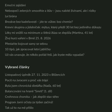
Emoční zajídání
Nebezpečí zelených smoothie a šťáv – jsou nabité živinami, ale i riziky
Lví brána
Broskve bez kadeřavosti – jde to vůbec bez chemie?
Krevní skupina a jídelníček: mýtus, který přežil 30 let bez jediného důkazu
Léky mi snížili na minimum a štítná žláza se zlepšila (Martina, 41 let)
Živý kurz vaření v Brně 25. 8. 2026
Přestaňte bojovat samy se sebou
10 tipů, jak zpracovat letní jablíčka
Už vás unavuje, že někdo pořád řeší, jak byste měla vypadat?
Vybrané články
Listopadový úplněk 27. 11. 2023 v Blížencích
Pocit na zvracení a proč vás trápí
Byla jsem chronická dietářka (Naďa, 60 let)
Balancování na hraně “Smrti” (1. díl)
Crohnova choroba – jak zlepšit stav střev
Program Jarní očista za týden začíná!
Tak už to na mě přišlo