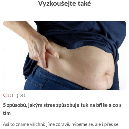
Vyzkoušejte také
521
11
5 způsobů, jakým stres způsobuje tuk na břiše a co s
tím
Asi to známe všichni: jíme zdravě, hýbeme se, ale i přes se