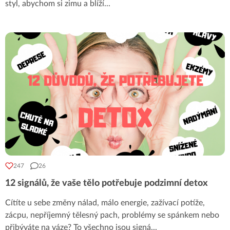
styl, abychom si zimu a blíží
...
247
26
12 signálů, že vaše tělo potřebuje podzimní detox
Cítíte u sebe změny nálad, málo energie, zažívací potíže,
zácpu, nepříjemný tělesný pach, problémy se spánkem nebo
přibýváte na váze? To všechno jsou signá
...