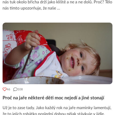
nás tuk okolo břicha drží jako klíště a ne a ne dolů. Proč? Tělo
nás tímto upozorňuje, že naše
...
46
108
Proč na jaře některé děti moc nejedí a jiné stonají
Už je to zase tady. Jako každý rok na jaře maminky lamentují,
že to jejich robátko poslední dobou nějak stávkuje v jídle.