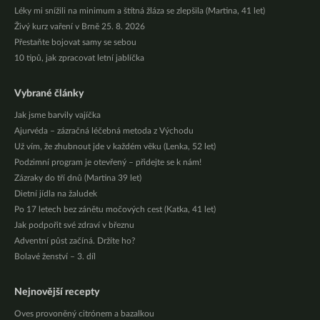
Léky mi snížili na minimum a štítná žláza se zlepšila (Martina, 41 let)
Živý kurz vaření v Brně 25. 8. 2026
Přestaňte bojovat samy se sebou
10 tipů, jak zpracovat letní jablíčka
Vybrané články
Jak jsme barvily vajíčka
Ajurvéda – zázračná léčebná metoda z Východu
Už vím, že zhubnout jde v každém věku (Lenka, 52 let)
Podzimní program je otevřený – přidejte se k nám!
Zázraky do tří dnů (Martina 39 let)
Dietní jídla na žaludek
Po 17 letech bez zánětu močových cest (Katka, 41 let)
Jak podpořit své zdraví v březnu
Adventní půst začíná. Držíte ho?
Bolavé ženství – 3. díl
Nejnovější recepty
Oves provoněný citrónem a bazalkou