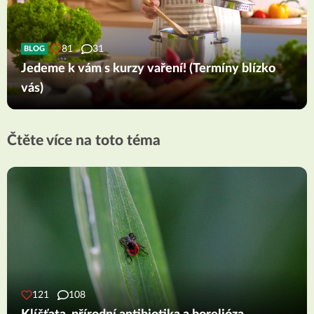
81
31
BLOG
Jedeme k vám s kurzy vaření! (Termíny blízko
vás)
Čtěte více na toto téma
121
108