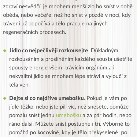
zdraví nesvědčí, je mnohem menší zlo ho sníst v době
oběda, nebo večeře, než ho sníst v pozdě v noci, kdy
trávení už odpočívá a tělo pracuje na jiných
regeneračních procesech.
Jídlo co nejpečlivěji rozkousejte
. Důkladným
rozkousáním a prosliněním každého sousta ušetříte
spousty energie všem trávicím orgánům a i
nekvalitní jídlo se mnohem lépe stráví a vyloučí z
těla ven.
Dejte si co nejdříve umebošku
. Pokud je vám po
jídle těžko, nebo jste pili víc, než snesete, pomůže
pomalu sníst jednu
umebošku
a za pár hodin, nebo
ráno další. Můžete sníst postupně i tři. Výborně to
pomáhá po kocovině, kdy je tělo překyselené po