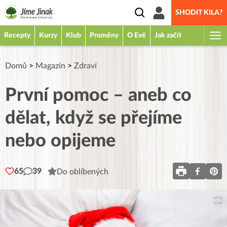
SHODIT KILA?
Recepty
Kurzy
Klub
Proměny
O Evě
Jak začít
Domů
>
Magazín
>
Zdraví
První pomoc – aneb co
dělat, když se přejíme
nebo opijeme
65
39
Do oblíbených