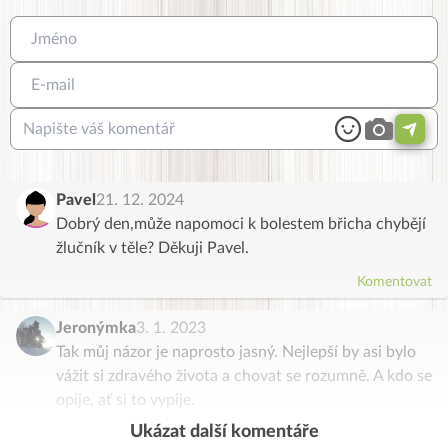
Pavel
21. 12. 2024
Dobrý den,může napomoci k bolestem břicha chybějí
žlučník v těle? Děkuji Pavel.
Komentovat
Jeronýmka
3. 1. 2023
Tak můj názor je naprosto jasný. Nejlepší by asi bylo
vážit si zdravého života a chovat se rozumně. A kdo se
opije, ať si to vypije.
Ukázat další komentáře
Komentovat