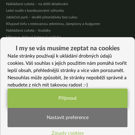
Nakládaná cuketa – na delší skladování
Letní nudle s bambusovými výhonky
Jablečné pyré – skvělé přesnídávky bez cukru
Křupavé tofu s restovanou zeleninou, žampiony a bulgurem
Nakládaná cuketa – kvašáky
Mrkvovo-dýňová krémová polévka
Osvěžující kuskus
I my se vás musíme zeptat na cookies
Osvěžující čaj s citronovými bylinkami
Naše stránky používají k ukládání drobných údajů
Nepečený jablečný dort s rybízem
cookies. Váš souhlas s jejich použitím nám pomáhá tvořit
lepší obsah, přehlednější stránky a více vám porozumět.
Vybrané recepty
Nesouhlas může způsobit, že stránky nepoběží správně a
Pikantní zimní tempeh s černými nudlemi
nebudete z nich mít takovou radost :-)
Bezlepkový cheesecake s letním ovocem
Kari Mung Dhal s nudlemi
Přijmout
Thajské Satay stir-fry s arašídovou omáčkou
Funkční nastavení potřebujeme (vždy
Slané ovesné sušenky
aktivní)
Plněné datle
Nastavit preference
Jarní zeleninová směs s tofu a žampiony
Jogurtová crudaiola
Zásady cookies
Statistiky pro lepší obsah
Houbová smaženice s mangoldem