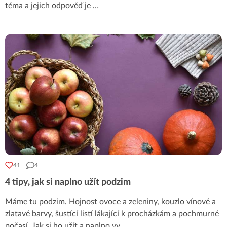
téma a jejich odpověď je …
41
4
4 tipy, jak si naplno užít podzim
Máme tu podzim. Hojnost ovoce a zeleniny, kouzlo vínové a
zlatavé barvy, šustící listí lákající k procházkám a pochmurné
počasí. Jak si ho užít a naplno vy
...