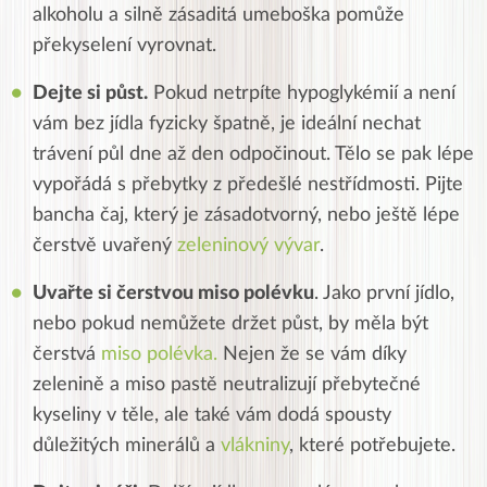
alkoholu a silně zásaditá umeboška pomůže
překyselení vyrovnat.
Dejte si půst.
Pokud netrpíte hypoglykémií a není
vám bez jídla fyzicky špatně, je ideální nechat
trávení půl dne až den odpočinout. Tělo se pak lépe
vypořádá s přebytky z předešlé nestřídmosti. Pijte
bancha čaj, který je zásadotvorný, nebo ještě lépe
čerstvě uvařený
zeleninový vývar
.
Uvařte si čerstvou miso polévku
. Jako první jídlo,
nebo pokud nemůžete držet půst, by měla být
čerstvá
miso polévka.
Nejen že se vám díky
zelenině a miso pastě neutralizují přebytečné
kyseliny v těle, ale také vám dodá spousty
důležitých minerálů a
vlákniny
, které potřebujete.