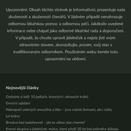
Upozornění: Obsah těchto stránek je informativní, prezentuje naše
zkušenosti a zkušenosti čtenářů. V žádném případě nenahrazuje
odbornou lékařskou pomoc a odbornou péči. Jakékoliv uvedené
informace nelze chápat jako odborné lékařské rady a doporučení.
V případě, že chcete upravit jídelníček a nejste jistí svým
zdravotním stavem, zkonzultujte, prosím, svůj stav s
kvalifikovaným odborníkem. Používáním webu berete toto
upozornění na vědomí.
Nejnovější články
Ozdobte si talíř: 10 jedlých, krásných i zdravých květů
Emoční zajídání
Nebezpečí zelených smoothie a šťáv – jsou nabité živinami, ale i riziky
Lví brána
Broskve bez kadeřavosti – jde to vůbec bez chemie?
Krevní skupina a jídelníček: mýtus, který přežil 30 let bez jediného důkazu