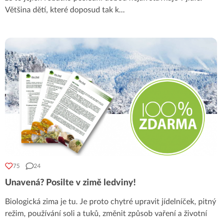
Většina dětí, které doposud tak k
...
75
24
Unavená? Posilte v zimě ledviny!
Biologická zima je tu. Je proto chytré upravit jídelníček, pitný
režim, používání soli a tuků, změnit způsob vaření a životní