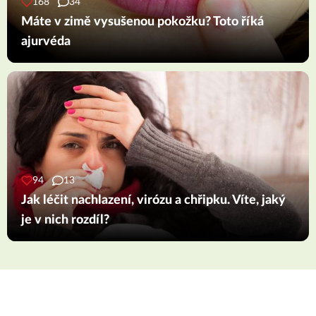
168
34
Máte v zimě vysušenou pokožku? Toto říká
ajurvéda
94
13
Jak léčit nachlazení, virózu a chřipku. Víte, jaký
je v nich rozdíl?