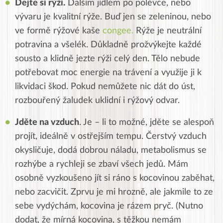
Dejte si rýži.
Dalším jídlem po polévce, nebo
vývaru je kvalitní rýže. Buď jen se zeleninou, nebo
ve formě rýžové kaše
congee.
Rýže je neutrální
potravina a všelék. Důkladně prožvýkejte každé
sousto a klidně jezte rýži celý den. Tělo nebude
potřebovat moc energie na trávení a využije ji k
likvidaci škod. Pokud nemůžete nic dát do úst,
rozbouřený žaludek uklidní i rýžový odvar.
Jděte na vzduch
. Je – li to možné, jděte se alespoň
projít, ideálně v ostřejším tempu. Čerstvý vzduch
okysličuje, dodá dobrou náladu, metabolismus se
rozhýbe a rychleji se zbaví všech jedů. Mám
osobně vyzkoušeno jít si ráno s kocovinou zaběhat,
nebo zacvičit. Zprvu je mi hrozně, ale jakmile to ze
sebe vydýchám, kocovina je rázem pryč. (Nutno
dodat, že mírná kocovina, s těžkou nemám