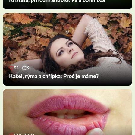
Klíšťata, přírodní antibiotika a borelióza
52
9
Kašel, rýma a chřipka: Proč je máme?