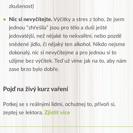
zkušenost)
Nic si nevyčítejte.
Výčitky a stres z toho, že jsem
jednou “zhřešila” jsou pro tělo a duši ještě
jedovatější, než nějaké to nekvalitní, nebo pozdě
snědené jídlo, či nějaký ten alkohol. Nikdo nejsme
dokonalý, nic si nevyčítejme a pro jednou si to
užijme bez výčitek. Teď už víme jak na to, aby nám
zase brzo bylo dobře.
Pojď na živý kurz vaření
Potkej se s reálnými lidmi, ochutnej to, přivoň si,
zeptej se lektora.
Zjistit více