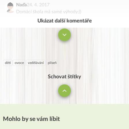
Naďa
24. 4. 2017
Domácí škola má samé výhody:))
Ukázat další komentáře
Komentovat
děti
ovoce
vzdělávání
plíseň
Schovat štítky
Mohlo by se vám líbit