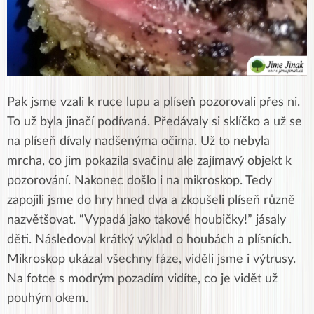
Pak jsme vzali k ruce lupu a plíseň pozorovali přes ni.
To už byla jinačí podívaná. Předávaly si sklíčko a už se
na plíseň dívaly nadšenýma očima. Už to nebyla
mrcha, co jim pokazila svačinu ale zajímavý objekt k
pozorování. Nakonec došlo i na mikroskop. Tedy
zapojili jsme do hry hned dva a zkoušeli plíseň různě
nazvětšovat. “Vypadá jako takové houbičky!” jásaly
děti. Následoval krátký výklad o houbách a plísních.
Mikroskop ukázal všechny fáze, viděli jsme i výtrusy.
Na fotce s modrým pozadím vidíte, co je vidět už
pouhým okem.