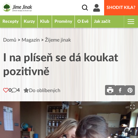
SHODIT KILA?
Recepty
Kurzy
Klub
Proměny
O Evě
Jak začít
Domů
>
Magazín
>
Žijeme jinak
I na plíseň se dá koukat
pozitivně
0
4
Do oblíbených