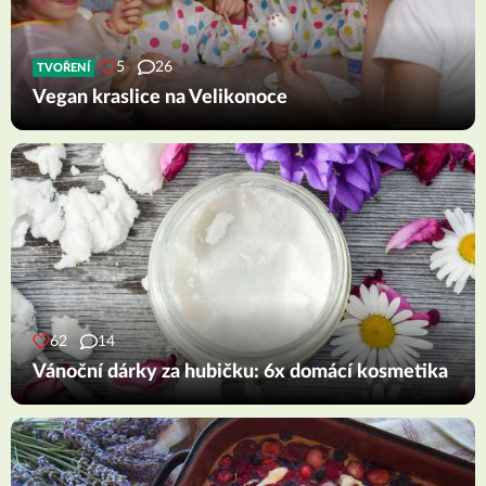
5
26
TVOŘENÍ
Vegan kraslice na Velikonoce
62
14
Vánoční dárky za hubičku: 6x domácí kosmetika