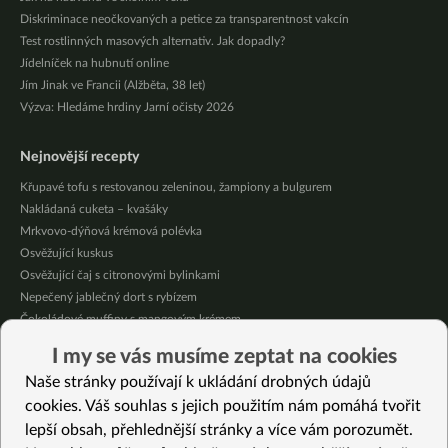
Diskriminace neočkovaných a petice za transparentnost vakcín
Test rostlinných masových alternativ. Jak dopadly?
Jídelníček na hubnutí online
Jím Jinak ve Francii (Alžběta, 38 let)
Výzva: Hledáme hrdiny Jarní očisty 2026
Nejnovější recepty
Křupavé tofu s restovanou zeleninou, žampiony a bulgurem
Nakládaná cuketa – kvašáky
Mrkvovo-dýňová krémová polévka
Osvěžující kuskus
Osvěžující čaj s citronovými bylinkami
Nepečený jablečný dort s rybízem
Čokoládové muffiny s mangovým krémem
Meruňky a jablka v citrónovém želé
I my se vás musíme zeptat na cookies
Krémová zeleninová polévka s koprem a vločkami
Naše stránky používají k ukládání drobných údajů
Celozrnná rýže basmati se zeleninou
cookies. Váš souhlas s jejich použitím nám pomáhá tvořit
lepší obsah, přehlednější stránky a více vám porozumět.
Vybrané recepty