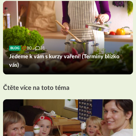
80
31
BLOG
Jedeme k vám s kurzy vaření! (Termíny blízko
vás)
Čtěte více na toto téma