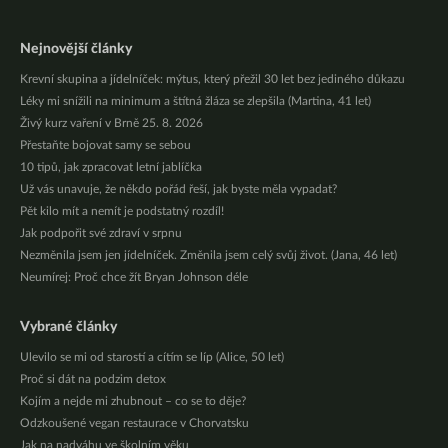
Nejnovější články
Krevní skupina a jídelníček: mýtus, který přežil 30 let bez jediného důkazu
Léky mi snížili na minimum a štítná žláza se zlepšila (Martina, 41 let)
Živý kurz vaření v Brně 25. 8. 2026
Přestaňte bojovat samy se sebou
10 tipů, jak zpracovat letní jablíčka
Už vás unavuje, že někdo pořád řeší, jak byste měla vypadat?
Pět kilo mít a nemít je podstatný rozdíl!
Jak podpořit své zdraví v srpnu
Nezměnila jsem jen jídelníček. Změnila jsem celý svůj život. (Jana, 46 let)
Neumírej: Proč chce žít Bryan Johnson déle
Vybrané články
Ulevilo se mi od starostí a cítím se líp (Alice, 50 let)
Proč si dát na podzim detox
Kojím a nejde mi zhubnout – co se to děje?
Odzkoušené vegan restaurace v Chorvatsku
Jak na nadváhu ve školním věku