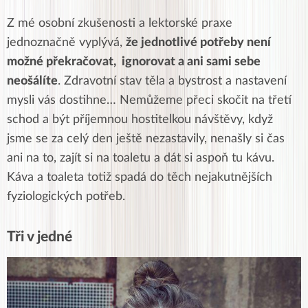
Z mé osobní zkušenosti a lektorské praxe
jednoznačně vyplývá,
že jednotlivé potřeby není
možné překračovat, ignorovat a ani sami sebe
neošálíte
. Zdravotní stav těla a bystrost a nastavení
mysli vás dostihne… Nemůžeme přeci skočit na třetí
schod a být příjemnou hostitelkou návštěvy, když
jsme se za celý den ještě nezastavily, nenašly si čas
ani na to, zajít si na toaletu a dát si aspoň tu kávu.
Káva a toaleta totiž spadá do těch nejakutnějších
fyziologických potřeb.
Tři v jedné