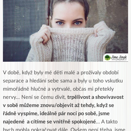
V době, když byly mé děti malé a prožívaly období
separace a hledání sebe sama a byly u toho vskutku
mimořádně hlučné a vytrvalé, občas mi přetekly
nervy… Není se čemu divit,
trpělivost a shovívavost
v sobě můžeme znovu/objevit až tehdy, když se
řádně vyspíme, ideálně pár nocí po sobě, jsme
najedené a cítíme se vnitřně spokojené
… A takto
bych mohla pokračovat dále. Ovšem není třeba, jsme