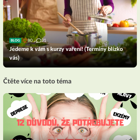
80
31
BLOG
Jedeme k vám s kurzy vaření! (Termíny blízko
vás)
Čtěte více na toto téma