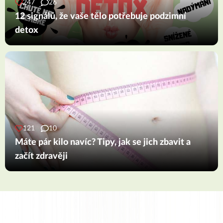
247
26
12 signálů, že vaše tělo potřebuje podzimní
detox
121
10
Máte pár kilo navíc? Tipy, jak se jich zbavit a
začít zdravěji