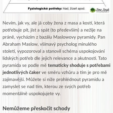
Nevím, jak vy, ale já coby žena z masa a kostí, která
potřebuje pít, jíst a spát (to především) a nežije na
práně, vycházím z bazálu Maslowovy pyramidy. Pan
Abraham Maslow, všímavý psycholog minulého
století, vypozoroval a stanovil schéma uspokojování
lidských potřeb dle jejich relevance a akutnosti. Tato
pyramida se podle mě
tematicky shoduje s potřebami
jednotlivých čaker
ve směru vzhůru a tím je pro mě
zajímavější. Můžete si níže prohlédnout pyramidu a
zamyslet se nad tím, kterou ze svých potřeb
momentálně uspokojujete vy.
Nemůžeme přeskočit schody