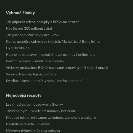
Vybrané články
Jak připravit zelené posypky a klíčky na cestách
Naděje pro 300 miliónů zvířat
Jak jsme společně pekly necukroví
Konec nápojů s cukrem ve školách. Máme jásat? Bohužel ne.
Dýně hokkaido
Hubneme do plavek – spouštíme zbrusu nový online kurz
Podzim ve skříni – udělejte si pořádek
Vědecky prokázáno: Běžně kupované potraviny ničí srdce i mozek
Vánoce Jinak startují už počtvrté
Kyselina listová – doplňky vám ji možná nedoplní
Nejnovější recepty
Letní nudle s bambusovými výhonky
Jablečné pyré – skvělé přesnídávky bez cukru
Křupavé tofu s restovanou zeleninou, žampiony a bulgurem
Nakládaná cuketa – kvašáky
Mrkvovo-dýňová krémová polévka