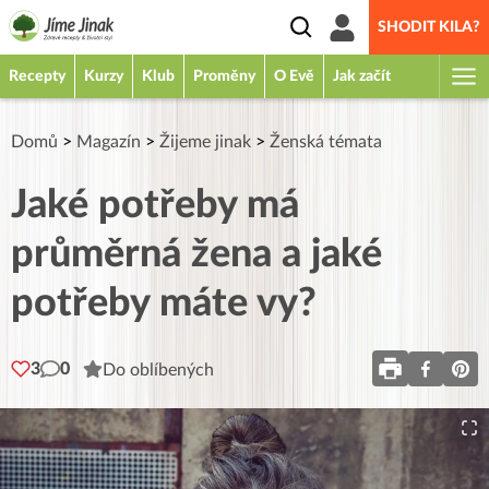
SHODIT KILA?
Recepty
Kurzy
Klub
Proměny
O Evě
Jak začít
Domů
>
Magazín
>
Žijeme jinak
>
Ženská témata
Jaké potřeby má
průměrná žena a jaké
potřeby máte vy?
3
0
Do oblíbených