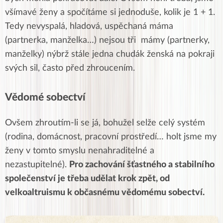
všímavé ženy a spočítáme si jednoduše, kolik je 1 + 1.
Tedy nevyspalá, hladová, uspěchaná máma
(partnerka, manželka…) nejsou tři mámy (partnerky,
manželky) nýbrž stále jedna chudák ženská na pokraji
svých sil, často před zhroucením.
Vědomé sobectví
Ovšem zhroutím-li se já, bohužel selže celý systém
(rodina, domácnost, pracovní prostředí… holt jsme my
ženy v tomto smyslu nenahraditelné a
nezastupitelné).
Pro zachování šťastného a stabilního
společenství je třeba udělat krok zpět, od
velkoaltruismu k občasnému vědomému sobectví.