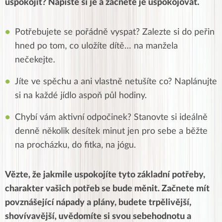
uspokojit? Napište si je a začněte je uspokojovat.
Potřebujete se pořádně vyspat? Zalezte si do peřin
hned po tom, co uložíte dítě… na manžela
nečekejte.
Jíte ve spěchu a ani vlastně netušíte co? Naplánujte
si na každé jídlo aspoň půl hodiny.
Chybí vám aktivní odpočinek? Stanovte si ideálně
denně několik desítek minut jen pro sebe a běžte
na procházku, do fitka, na jógu.
Vězte, že jakmile uspokojíte tyto základní potřeby,
charakter vašich potřeb se bude měnit. Začnete mít
povznášející nápady a plány, budete trpělivější,
shovívavější, uvědomíte si svou sebehodnotu a