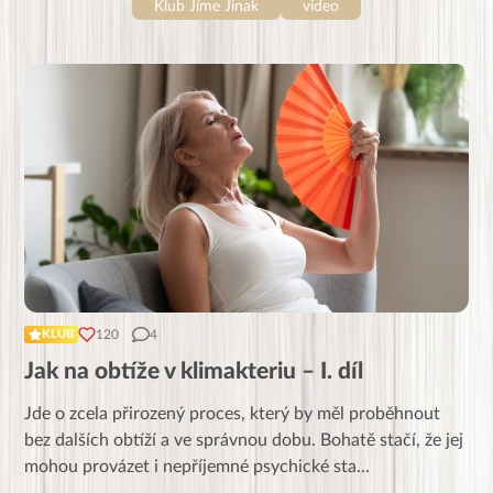
Klub Jíme Jinak
video
120
4
KLUB
Jak na obtíže v klimakteriu – I. díl
Jde o zcela přirozený proces, který by měl proběhnout
bez dalších obtíží a ve správnou dobu. Bohatě stačí, že jej
mohou provázet i nepříjemné psychické sta
...