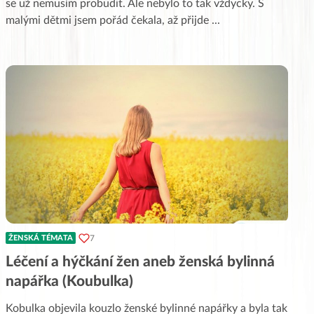
se už nemusím probudit. Ale nebylo to tak vždycky. S
malými dětmi jsem pořád čekala, až přijde
...
7
ŽENSKÁ TÉMATA
Léčení a hýčkání žen aneb ženská bylinná
napářka (Koubulka)
Kobulka objevila kouzlo ženské bylinné napářky a byla tak