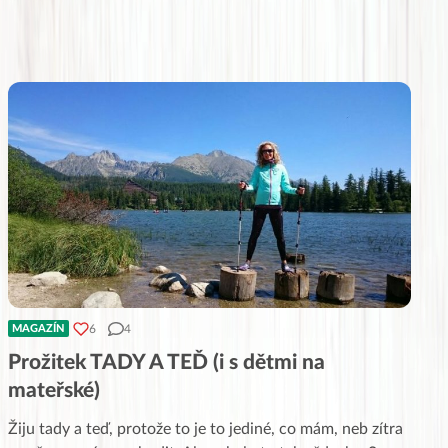
6
4
MAGAZÍN
Prožitek TADY A TEĎ (i s dětmi na
mateřské)
Žiju tady a teď, protože to je to jediné, co mám, neb zítra