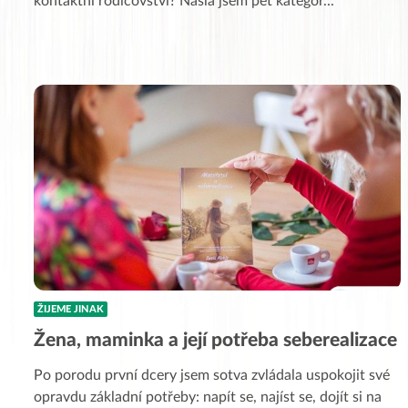
kontaktní rodičovství? Našla jsem pět kategor
...
ŽIJEME JINAK
Žena, maminka a její potřeba seberealizace
Po porodu první dcery jsem sotva zvládala uspokojit své
opravdu základní potřeby: napít se, najíst se, dojít si na