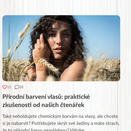
15
38
Přírodní barvení vlasů: praktické
zkušenosti od našich čtenářek
Také neholdujete chemickým barvám na vlasy, ale chcete
si je nabarvit? Potřebujete skrýt své šediny a máte strach,
že to přírodní barvy nezvládnou? Váháte,
...