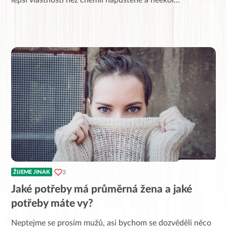
lepší vlastnosti než chemií napuštěné a neekol
...
3
ŽIJEME JINAK
Jaké potřeby má průměrná žena a jaké
potřeby máte vy?
Neptejme se prosím mužů, asi bychom se dozvěděli něco