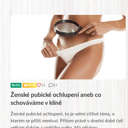
12
13
BLOG
KLUB
Ženské pubické ochlupení aneb co
schováváme v klíně
Ženské pubické ochlupení, to je velmi citlivé téma, o
kterém se příliš nemluví. Přitom právě v dnešní době čelí
velkým tlakům z vnějšího světa. Má nějakou
...