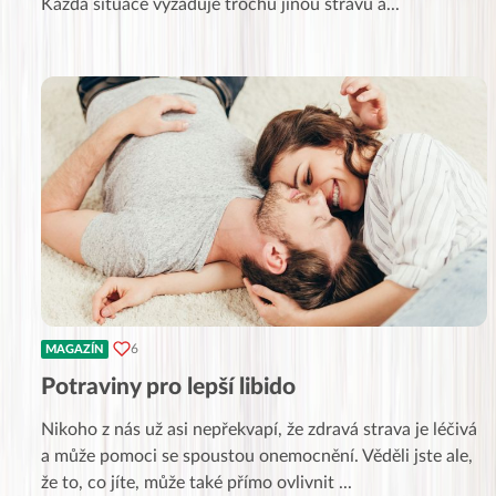
Každá situace vyžaduje trochu jinou stravu a
...
6
MAGAZÍN
Potraviny pro lepší libido
Nikoho z nás už asi nepřekvapí, že zdravá strava je léčivá
a může pomoci se spoustou onemocnění. Věděli jste ale,
že to, co jíte, může také přímo ovlivnit
...