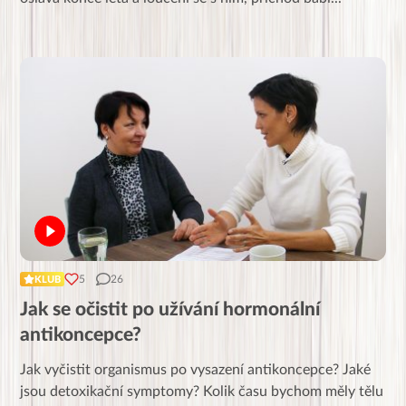
5
26
KLUB
Jak se očistit po užívání hormonální
antikoncepce?
Jak vyčistit organismus po vysazení antikoncepce? Jaké
jsou detoxikační symptomy? Kolik času bychom měly tělu