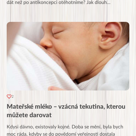
dát než po antikoncepci otěhotníme? Jak dlouh
...
2
Mateřské mléko – vzácná tekutina, kterou
můžete darovat
Kdysi dávno, existovaly kojné. Doba se mění, byla bych
moc ráda, kdyby se do povědomí veřejnosti dostala