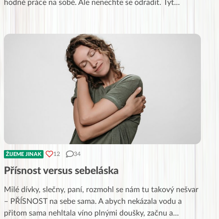
hodně práce na sobě. Ale nenechte se odradit. Tyt
...
12
34
ŽIJEME JINAK
Přísnost versus sebeláska
Milé dívky, slečny, paní, rozmohl se nám tu takový nešvar
– PŘÍSNOST na sebe sama. A abych nekázala vodu a
přitom sama nehltala víno plnými doušky, začnu a
...