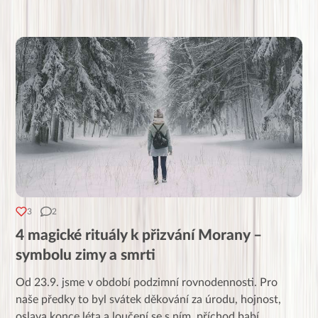
3
2
4 magické rituály k přizvání Morany –
symbolu zimy a smrti
Od 23.9. jsme v období podzimní rovnodennosti. Pro
naše předky to byl svátek děkování za úrodu, hojnost,
oslava konce léta a loučení se s ním, příchod babí
...