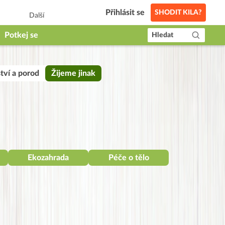
Přihlásit se
SHODIT KILA?
Další
Potkej se
Hledat
tví a porod
Žijeme jinak
Ekozahrada
Péče o tělo