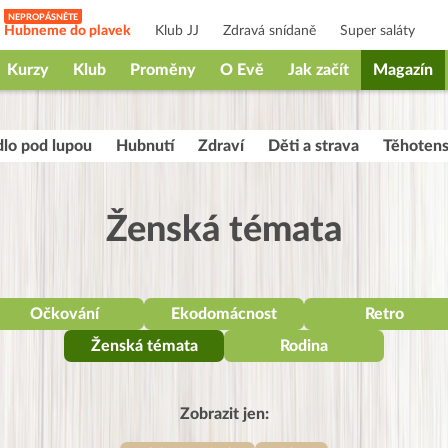
Hubneme do plavek
Klub JJ
Zdravá snídaně
Super saláty
Kurzy
Klub
Proměny
O Evě
Jak začít
Magazín
dlo pod lupou
Hubnutí
Zdraví
Děti a strava
Těhotens
Ženská témata
Očkování
Ekodomácnost
Retro
Ženská témata
Rodina
Zobrazit jen: