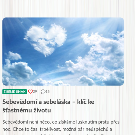
29
15
ŽIJEME JINAK
Sebevědomí a sebeláska – klíč ke
šťastnému životu
Sebevědomí není něco, co získáme lusknutím prstu přes
noc. Chce to čas, trpělivost, možná pár neúspěchů a