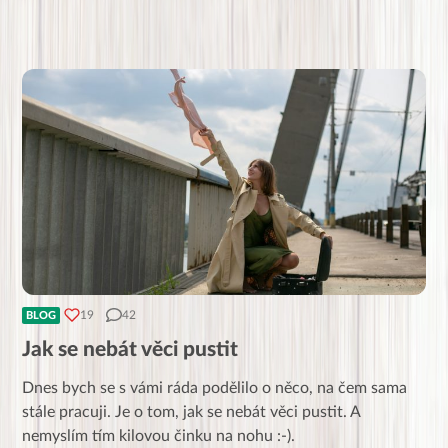
19
42
BLOG
Jak se nebát věci pustit
Dnes bych se s vámi ráda podělilo o něco, na čem sama
stále pracuji. Je o tom, jak se nebát věci pustit. A
nemyslím tím kilovou činku na nohu :-).