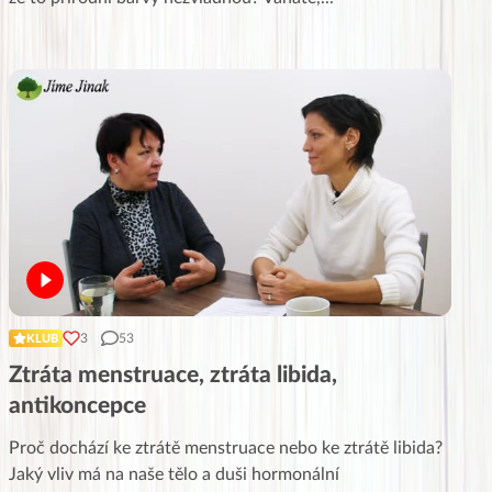
3
53
KLUB
Ztráta menstruace, ztráta libida,
antikoncepce
Proč dochází ke ztrátě menstruace nebo ke ztrátě libida?
Jaký vliv má na naše tělo a duši hormonální