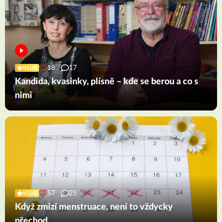
18
17
KLUB
Kandida, kvasinky, plísně – kde se berou a co s
nimi
57
25
KLUB
Když zmizí menstruace, není to vždycky
přechod