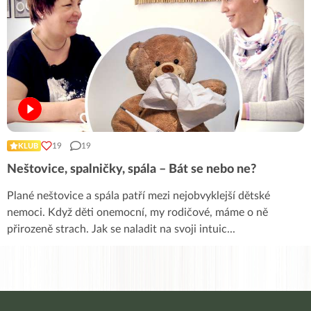
19
19
KLUB
Neštovice, spalničky, spála – Bát se nebo ne?
Plané neštovice a spála patří mezi nejobvyklejší dětské
nemoci. Když děti onemocní, my rodičové, máme o ně
přirozeně strach. Jak se naladit na svoji intuic
...