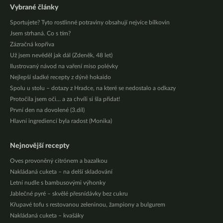
Vybrané články
Sportujete? Tyto rostlinné potraviny obsahují nejvíce bílkovin
Jsem strhaná. Co s tím?
Zázračná kopřiva
Už jsem nevěděl jak dál (Zdeněk, 48 let)
Ilustrovaný návod na vaření miso polévky
Nejlepší sladké recepty z dýně hokaido
Spolu u stolu – dotazy z Hradce, na které se nedostalo a odkazy
Protočila jsem oči… a za chvíli si šla přidat!
První den na dovolené (3.díl)
Hlavní ingrediencí byla radost (Monika)
Nejnovější recepty
Oves provoněný citrónem a bazalkou
Nakládaná cuketa – na delší skladování
Letní nudle s bambusovými výhonky
Jablečné pyré – skvělé přesnídávky bez cukru
Křupavé tofu s restovanou zeleninou, žampiony a bulgurem
Nakládaná cuketa – kvašáky