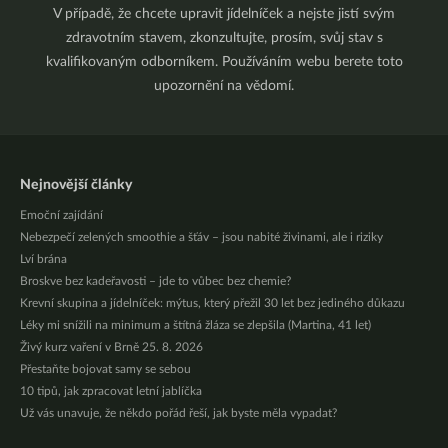
V případě, že chcete upravit jídelníček a nejste jistí svým
zdravotním stavem, zkonzultujte, prosím, svůj stav s
kvalifikovaným odborníkem. Používáním webu berete toto
upozornění na vědomí.
Nejnovější články
Emoční zajídání
Nebezpečí zelených smoothie a šťáv – jsou nabité živinami, ale i riziky
Lví brána
Broskve bez kadeřavosti – jde to vůbec bez chemie?
Krevní skupina a jídelníček: mýtus, který přežil 30 let bez jediného důkazu
Léky mi snížili na minimum a štítná žláza se zlepšila (Martina, 41 let)
Živý kurz vaření v Brně 25. 8. 2026
Přestaňte bojovat samy se sebou
10 tipů, jak zpracovat letní jablíčka
Už vás unavuje, že někdo pořád řeší, jak byste měla vypadat?