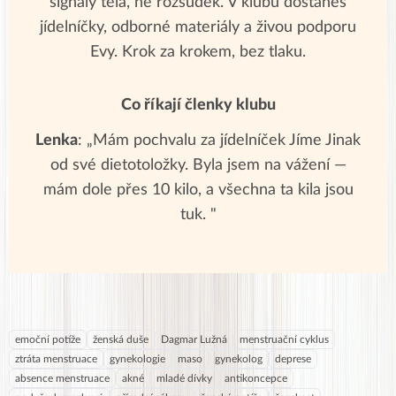
signály těla, ne rozsudek. V klubu dostaneš
jídelníčky, odborné materiály a živou podporu
Evy. Krok za krokem, bez tlaku.
Co říkají členky klubu
Lenka
: „Mám pochvalu za jídelníček Jíme Jinak
od své dietotoložky. Byla jsem na vážení —
mám dole přes 10 kilo, a všechna ta kila jsou
tuk. "
emoční potíže
ženská duše
Dagmar Lužná
menstruační cyklus
ztráta menstruace
gynekologie
maso
gynekolog
deprese
absence menstruace
akné
mladé dívky
antikoncepce