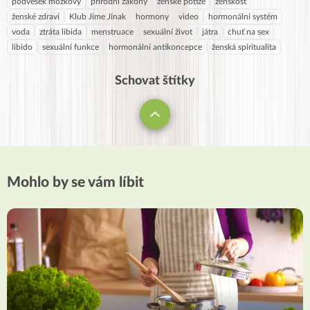
podvěsek mozkový
přírodní zákony
ženské potíže
ženskost
ženské zdraví
Klub Jíme Jinak
hormony
video
hormonální systém
voda
ztráta libida
menstruace
sexuální život
játra
chuť na sex
libido
sexuální funkce
hormonální antikoncepce
ženská spiritualita
Schovat štítky
Mohlo by se vám líbit