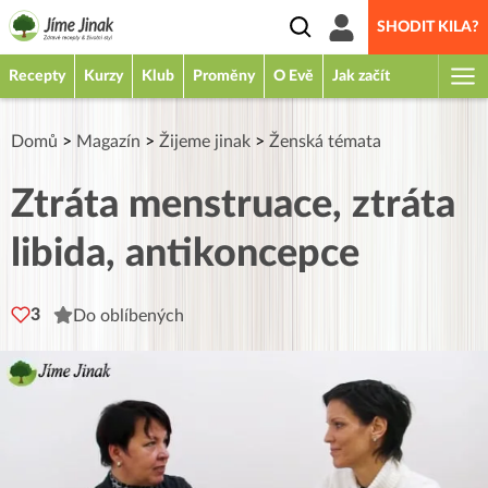
SHODIT KILA?
Recepty
Kurzy
Klub
Proměny
O Evě
Jak začít
Domů
>
Magazín
>
Žijeme jinak
>
Ženská témata
Ztráta menstruace, ztráta
libida, antikoncepce
3
Do oblíbených