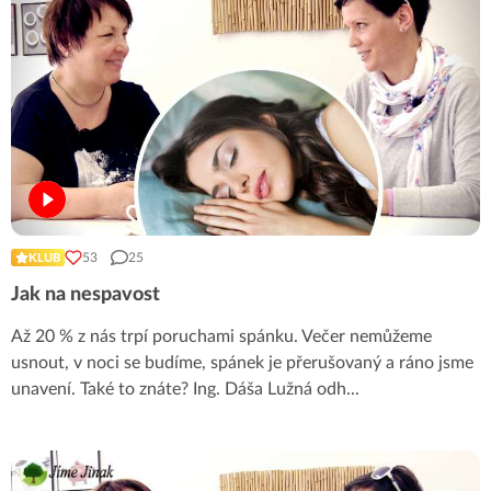
53
25
KLUB
Jak na nespavost
Až 20 % z nás trpí poruchami spánku. Večer nemůžeme
usnout, v noci se budíme, spánek je přerušovaný a ráno jsme
unavení. Také to znáte? Ing. Dáša Lužná odh
...