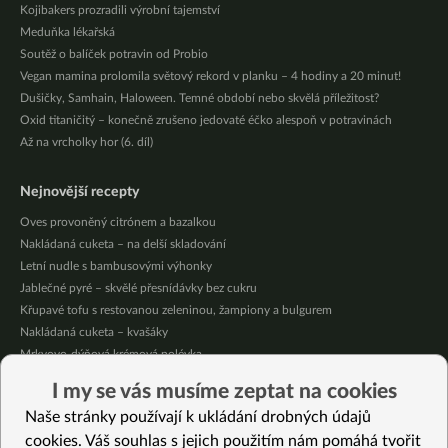
Kojibakers prozradili výrobní tajemství
Meduňka lékařská
Soutěž o balíček potravin od Probio
Vegan mamina prolomila světový rekord v planku – 4 hodiny a 20 minut!
Dušičky, Samhain, Haloween. Temné období nebo skvělá příležitost?
Oxid titaničitý – konečně zrušeno jedovaté éčko alespoň v potravinách
Až na vrcholky hor (6. díl)
Nejnovější recepty
Oves provoněný citrónem a bazalkou
Nakládaná cuketa – na delší skladování
Letní nudle s bambusovými výhonky
Jablečné pyré – skvělé přesnídávky bez cukru
Křupavé tofu s restovanou zeleninou, žampiony a bulgurem
Nakládaná cuketa – kvašáky
Mrkvovo-dýňová krémová polévka
Osvěžující kuskus
I my se vás musíme zeptat na cookies
Osvěžující čaj s citronovými bylinkami
Naše stránky používají k ukládání drobných údajů
Nepečený jablečný dort s rybízem
cookies. Váš souhlas s jejich použitím nám pomáhá tvořit