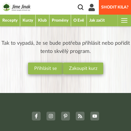
SHODIT KILA?
Recepty
Kurzy
Klub
Proměny
O Evě
Jak začít
Tak to vypadá, že se bude potřeba přihlásit nebo pořídit
tento skvělý program.
Přihlásit se
Zakoupit kurz