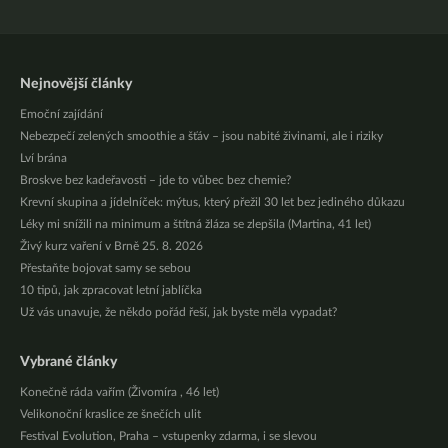
Nejnovější články
Emoční zajídání
Nebezpečí zelených smoothie a šťáv – jsou nabité živinami, ale i riziky
Lví brána
Broskve bez kadeřavosti – jde to vůbec bez chemie?
Krevní skupina a jídelníček: mýtus, který přežil 30 let bez jediného důkazu
Léky mi snížili na minimum a štítná žláza se zlepšila (Martina, 41 let)
Živý kurz vaření v Brně 25. 8. 2026
Přestaňte bojovat samy se sebou
10 tipů, jak zpracovat letní jablíčka
Už vás unavuje, že někdo pořád řeší, jak byste měla vypadat?
Vybrané články
Konečně ráda vařím (Živomíra , 46 let)
Velikonoční kraslice ze šnečích ulit
Festival Evolution, Praha – vstupenky zdarma, i se slevou