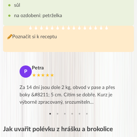
sůl
na ozdobení: petrželka
Poznačit si k receptu
Petra
Ma
P
M
★★★★★
★
k,
Za 14 dní jsou dole 2 kg, obvod v pase a přes
Dnes jse
znání pro
boky &#8211; 5 cm. Cítím se dobře. Kurz je
zapadlé p
…
výborně zpracovaný, srozumiteln…
od EVY. 
Jak uvařit polévku z hrášku a brokolice