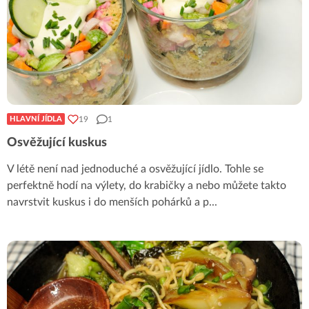
19
1
HLAVNÍ JÍDLA
Osvěžující kuskus
V létě není nad jednoduché a osvěžující jídlo. Tohle se
perfektně hodí na výlety, do krabičky a nebo můžete takto
navrstvit kuskus i do menších pohárků a p
...