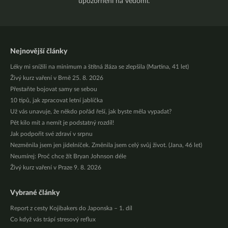
upozornění na vědomí.
Nejnovější články
Léky mi snížili na minimum a štítná žláza se zlepšila (Martina, 41 let)
Živý kurz vaření v Brně 25. 8. 2026
Přestaňte bojovat samy se sebou
10 tipů, jak zpracovat letní jablíčka
Už vás unavuje, že někdo pořád řeší, jak byste měla vypadat?
Pět kilo mít a nemít je podstatný rozdíl!
Jak podpořit své zdraví v srpnu
Nezměnila jsem jen jídelníček. Změnila jsem celý svůj život. (Jana, 46 let)
Neumírej: Proč chce žít Bryan Johnson déle
Živý kurz vaření v Praze 9. 8. 2026
Vybrané články
Report z cesty Kojibakers do Japonska – 1. díl
Co když vás trápí stresový reflux