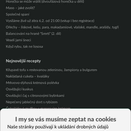
Horečka se může vrátit (dvoufázová horečka u dětí)
Maso – jaké zvolit?
Společné spaní
Vysíláme živě už zítra 6.2. od 21:00 (vstup i bez registrace)
Ořechy – lískové, kešu, para, makadamiové, vlašské, mandle, arašídy, tygří
Balancování na hraně “Smrti” (2. díl)
Veselí jarní šneci
Když rybu, tak ne lososa
Nejnovější recepty
Křupavé tofu s restovanou zeleninou, žampiony a bulgurem
Nakládaná cuketa – kvašáky
Mrkvovo-dýňová krémová polévka
Osvěžující kuskus
Osvěžující čaj s citronovými bylinkami
Nepečený jablečný dort s rybízem
Čokoládové muffiny s mangovým krémem
Meruňky a jablka v citrónovém želé
I my se vás musíme zeptat na cookies
Krémová zeleninová polévka s koprem a vločkami
Naše stránky používají k ukládání drobných údajů
Celozrnná rýže basmati se zeleninou