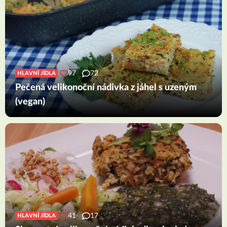
97
72
HLAVNÍ JÍDLA
Pečená velikonoční nádivka z jáhel s uzeným
(vegan)
41
17
HLAVNÍ JÍDLA