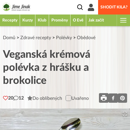
SHODIT KILA?
Recepty
Kurzy
Klub
Proměny
O Evě
Jak začít
Domů
>
Zdravé recepty
>
Polévky
>
Obědové
Veganská krémová
polévka z hrášku a
brokolice
20
12
Do oblíbených
Uvařeno