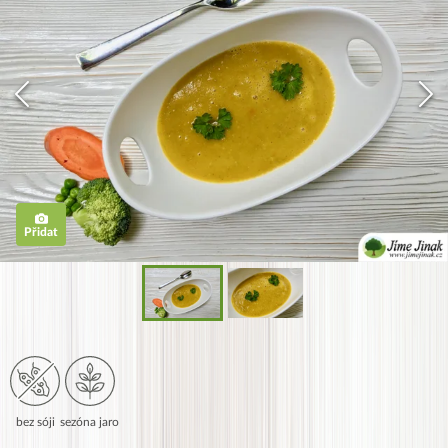
Přidat
bez sóji
sezóna jaro