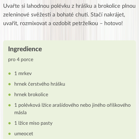
Uvařte si lahodnou polévku z hrášku a brokolice plnou
zeleninové svěžesti a bohaté chuti. Stačí nakrájet,
uvařit, rozmixovat a ozdobit petrželkou – hotovo!
Ingredience
pro 4 porce
1 mrkev
hrnek čerstvého hrášku
hrnek brokolice
1 polévková lžíce arašídového nebo jiného oříškového
másla
1 lžíce miso pasty
umeocet