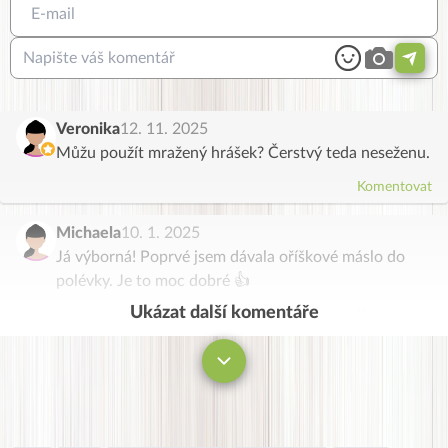
Veronika
12. 11. 2025
Můžu použít mražený hrášek? Čerstvý teda neseženu.
Komentovat
Michaela
10. 1. 2025
Já výborná! Poprvé jsem dávala oříškové máslo do
polévky. Je to moc dobré 👍
Ukázat další komentáře
Komentovat