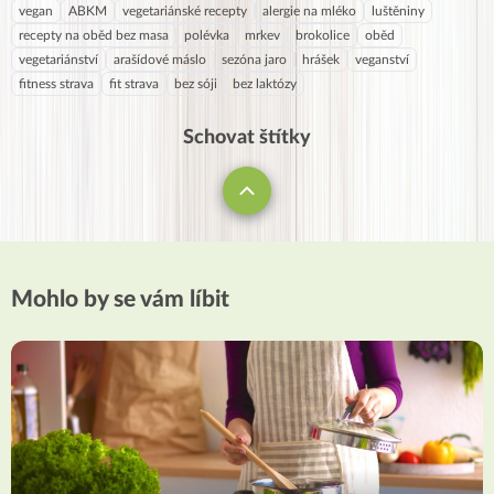
vegan
ABKM
vegetariánské recepty
alergie na mléko
luštěniny
recepty na oběd bez masa
polévka
mrkev
brokolice
oběd
vegetariánství
arašídové máslo
sezóna jaro
hrášek
veganství
fitness strava
fit strava
bez sóji
bez laktózy
Schovat štítky
Mohlo by se vám líbit