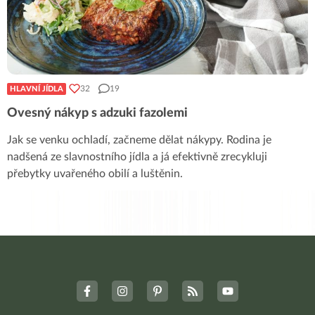
32
19
HLAVNÍ JÍDLA
Ovesný nákyp s adzuki fazolemi
Jak se venku ochladí, začneme dělat nákypy. Rodina je
nadšená ze slavnostního jídla a já efektivně zrecykluji
přebytky uvařeného obilí a luštěnin.