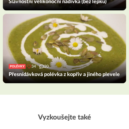
Slavnostní velikonoční nádivka (bez lepku)
34
20
POLÉVKY
Přesnídávková polévka z kopřiv a jiného plevele
Vyzkoušejte také