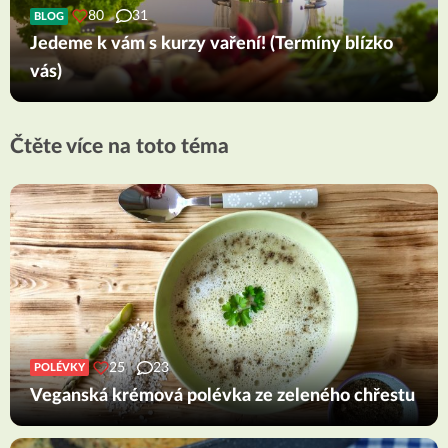
80
31
BLOG
Jedeme k vám s kurzy vaření! (Termíny blízko
vás)
Čtěte více na toto téma
25
23
POLÉVKY
Veganská krémová polévka ze zeleného chřestu