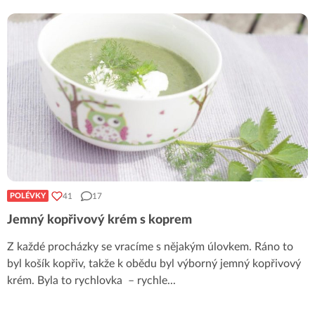
41
17
POLÉVKY
Jemný kopřivový krém s koprem
Z každé procházky se vracíme s nějakým úlovkem. Ráno to
byl košík kopřiv, takže k obědu byl výborný jemný kopřivový
krém. Byla to rychlovka – rychle
...