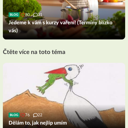
80
31
BLOG
Jedeme k vám s kurzy vaření! (Termíny blízko
vás)
Čtěte více na toto téma
76
22
BLOG
Dělám to, jak nejlíp umím