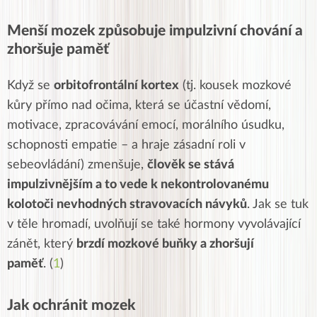
Menší mozek způsobuje impulzivní chování a
zhoršuje paměť
Když se
orbitofrontální kortex
(tj. kousek mozkové
kůry přímo nad očima, která se účastní vědomí,
motivace, zpracovávání emocí, morálního úsudku,
schopnosti empatie – a hraje zásadní roli v
sebeovládání) zmenšuje,
člověk se stává
impulzivnějším a to vede k nekontrolovanému
kolotoči nevhodných stravovacích návyků
. Jak se tuk
v těle hromadí, uvolňují se také hormony vyvolávající
zánět, který
brzdí mozkové buňky a zhoršují
paměť
. (
1
)
Jak ochránit mozek