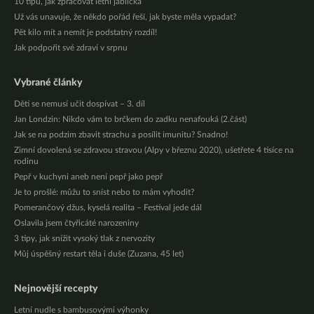
10 tipů, jak zpracovat letní jablíčka
Už vás unavuje, že někdo pořád řeší, jak byste měla vypadat?
Pět kilo mít a nemít je podstatný rozdíl!
Jak podpořit své zdraví v srpnu
Vybrané články
Děti se nemusí učit dospívat – 3. díl
Jan Londzin: Nikdo vám to brčkem do zadku nenafouká (2.část)
Jak se na podzim zbavit strachu a posílit imunitu? Snadno!
Zimní dovolená se zdravou stravou (Alpy v březnu 2020), ušetřete 4 tisíce na
rodinu
Pepř v kuchyni aneb není pepř jako pepř
Je to prošlé: můžu to sníst nebo to mám vyhodit?
Pomerančový džus, kyselá realita – Festival jede dál
Oslavila jsem čtyřicáté narozeniny
3 tipy, jak snížit vysoký tlak z nervozity
Můj úspěšný restart těla i duše (Zuzana, 45 let)
Nejnovější recepty
Letní nudle s bambusovými výhonky