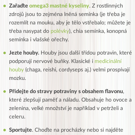
Zařaďte
omega3 mastné kyseliny
. Z rostlinných
zdrojů jsou to zejména lněná semínka (je třeba je
rozemlít na mouku, aby je tělo vstřebalo; můžete je
třeba nasypat do
polévky
), chia semínka, konopná
semínka i vlašské ořechy.
Jezte houby.
Houby jsou další třídou potravin, které
podporují nervové buňky. Klasické i
medicinální
houby
(chaga, reishi, cordyseps aj.) velmi prospívají
mozku.
Přidejte do stravy potraviny s obsahem flavonu
,
které zlepšují paměť a náladu. Obsahuje ho ovoce a
zelenina, velké množství je například v petrželi a
celeru.
Sportujte
. Choďte na procházky nebo si najděte