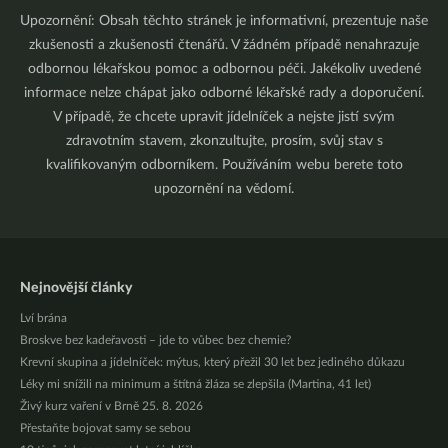
Upozornění: Obsah těchto stránek je informativní, prezentuje naše
zkušenosti a zkušenosti čtenářů. V žádném případě nenahrazuje
odbornou lékařskou pomoc a odbornou péči. Jakékoliv uvedené
informace nelze chápat jako odborné lékařské rady a doporučení.
V případě, že chcete upravit jídelníček a nejste jistí svým
zdravotním stavem, zkonzultujte, prosím, svůj stav s
kvalifikovaným odborníkem. Používáním webu berete toto
upozornění na vědomí.
Nejnovější články
Lví brána
Broskve bez kadeřavosti – jde to vůbec bez chemie?
Krevní skupina a jídelníček: mýtus, který přežil 30 let bez jediného důkazu
Léky mi snížili na minimum a štítná žláza se zlepšila (Martina, 41 let)
Živý kurz vaření v Brně 25. 8. 2026
Přestaňte bojovat samy se sebou