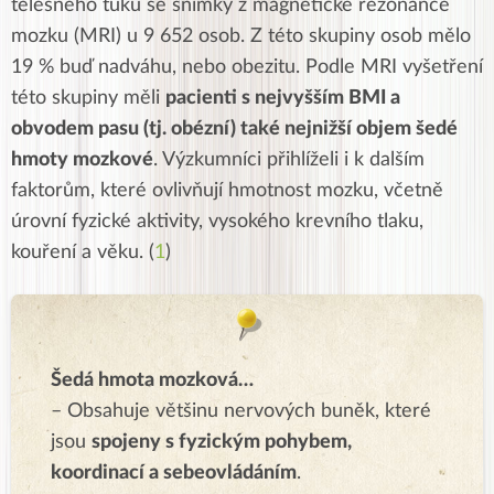
tělesného tuku se snímky z magnetické rezonance
mozku (MRI) u 9 652 osob. Z této skupiny osob mělo
19 % buď nadváhu, nebo obezitu. Podle MRI vyšetření
této skupiny měli
pacienti s nejvyšším BMI a
obvodem pasu (tj. obézní) také nejnižší objem šedé
hmoty mozkové
. Výzkumníci přihlíželi i k dalším
faktorům, které ovlivňují hmotnost mozku, včetně
úrovní fyzické aktivity, vysokého krevního tlaku,
kouření a věku. (
1
)
Šedá hmota mozková…
– Obsahuje většinu nervových buněk, které
jsou
spojeny s fyzickým pohybem,
koordinací a sebeovládáním
.