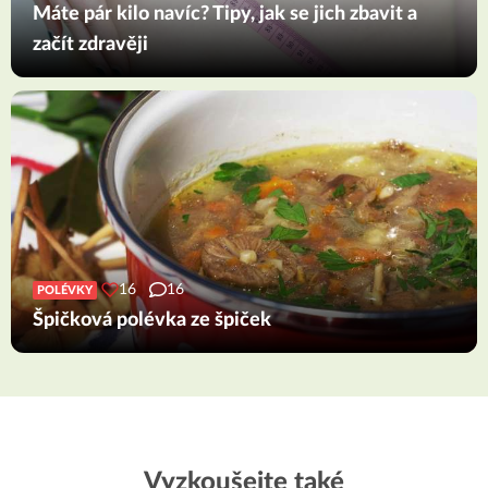
Máte pár kilo navíc? Tipy, jak se jich zbavit a
začít zdravěji
16
16
POLÉVKY
Špičková polévka ze špiček
Vyzkoušejte také