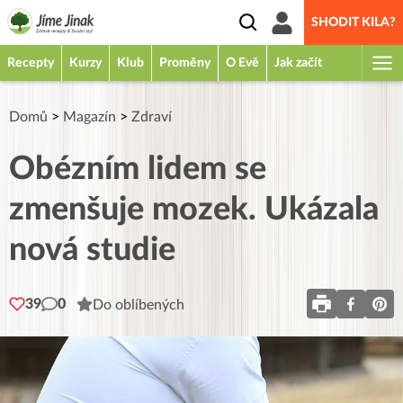
SHODIT KILA?
Recepty
Kurzy
Klub
Proměny
O Evě
Jak začít
Domů
>
Magazín
>
Zdraví
Obézním lidem se
zmenšuje mozek. Ukázala
nová studie
39
0
Do oblíbených