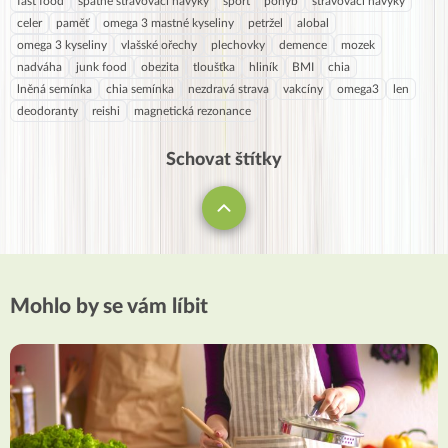
fast food
špatné stravovací návyky
sport
pohyb
stravovací návyky
celer
paměť
omega 3 mastné kyseliny
petržel
alobal
omega 3 kyseliny
vlašské ořechy
plechovky
demence
mozek
nadváha
junk food
obezita
tloušťka
hliník
BMI
chia
lněná semínka
chia semínka
nezdravá strava
vakcíny
omega3
len
deodoranty
reishi
magnetická rezonance
Schovat štítky
Mohlo by se vám líbit