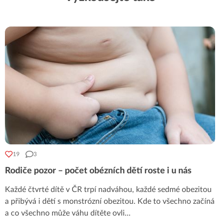
19
3
Rodiče pozor – počet obézních dětí roste i u nás
Každé čtvrté dítě v ČR trpí nadváhou, každé sedmé obezitou
a přibývá i dětí s monstrózní obezitou. Kde to všechno začíná
a co všechno může váhu dítěte ovli
...