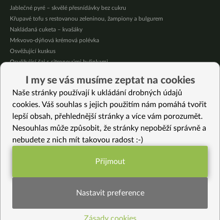
Jablečné pyré – skvělé přesnídávky bez cukru
Křupavé tofu s restovanou zeleninou, žampiony a bulgurem
Nakládaná cuketa – kvašáky
Mrkvovo-dýňová krémová polévka
Osvěžující kuskus
Osvěžující čaj s citronovými bylinkami
Nepečený jablečný dort s rybízem
I my se vás musíme zeptat na cookies
Čokoládové muffiny s mangovým krémem
Naše stránky používají k ukládání drobných údajů
Meruňky a jablka v citrónovém želé
cookies. Váš souhlas s jejich použitím nám pomáhá tvořit
lepší obsah, přehlednější stránky a více vám porozumět.
Vybrané recepty
Nesouhlas může způsobit, že stránky nepoběží správně a
Špagety čarodějnice
nebudete z nich mít takovou radost :-)
Madeleine – slané křupavé madlenky
Zimní kapustová polévka s červenou čočkou
Přijmout
Sezamové sušenky k čaji (bezlepkové)
Funkční nastavení potřebujeme (vždy
Segedínský guláš s tempehem
aktivní)
Nadýchaná příloha – jáhly a bílá quinoa
Nastavit preference
Letní polévka se zeleninou a houbami shitake
Mrkev na tamarindu
Zásady cookies
Statistiky pro lepší obsah