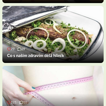
79
29
Co s naším zdravím dělá hliník
121
10