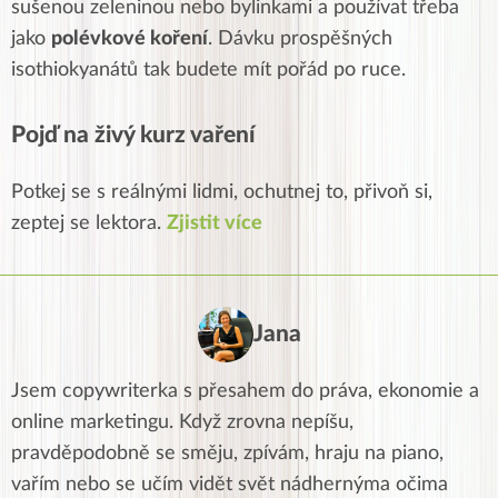
sušenou zeleninou nebo bylinkami a používat třeba
jako
polévkové koření
. Dávku prospěšných
isothiokyanátů tak budete mít pořád po ruce.
Pojď na živý kurz vaření
Potkej se s reálnými lidmi, ochutnej to, přivoň si,
zeptej se lektora.
Zjistit více
Jana
Jsem copywriterka s přesahem do práva, ekonomie a
online marketingu. Když zrovna nepíšu,
pravděpodobně se směju, zpívám, hraju na piano,
vařím nebo se učím vidět svět nádhernýma očima