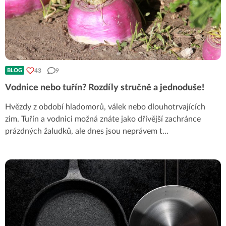
43
9
BLOG
Vodnice nebo tuřín? Rozdíly stručně a jednoduše!
Hvězdy z období hladomorů, válek nebo dlouhotrvajících
zim. Tuřín a vodnici možná znáte jako dřívější zachránce
prázdných žaludků, ale dnes jsou neprávem t
...