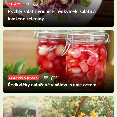
20
17
SALÁTY
Rychlý salát z vodnice, ředkviček, salátu a
kvašené zeleniny
59
24
ZELENINA A SALÁTY
Ředkvičky naložené v nálevu s ume octem