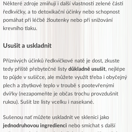
Některé zdroje zmiňují i další vlastnosti zelené části
ředkvičky, a to detoxikační účinky nebo schopnost
pomáhat při léčbě žloutenky nebo při snižování
krevního tlaku.
Usušit a uskladnit
Příznivých účinků ředkvičkové natě je dost, zkuste
tedy příště přebytečné listy
důkladně usušit
, nejlépe
to půjde v sušičce, ale můžete využít třeba i obyčejný
plech a zbytkové teplo v troubě s pootevřenými
dvířky (nezapomeňte je občas trochu provzdušnit
rukou). Sušit lze listy vcelku i nasekané.
Sušenou nať můžete uskladnit ve sklenici jako
jednodruhovou ingredienci
nebo smíchat s další