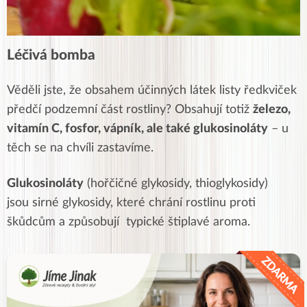
Léčivá bomba
Věděli jste, že obsahem účinných látek listy ředkviček
předčí podzemní část rostliny? Obsahují totiž
železo,
vitamín C, fosfor, vápník, ale také glukosinoláty
– u
těch se na chvíli zastavíme.
Glukosinoláty
(hořčičné glykosidy, thioglykosidy)
jsou
sirné
glykosidy
, které chrání rostlinu proti
škůdcům a z
působují typické štiplavé aroma.