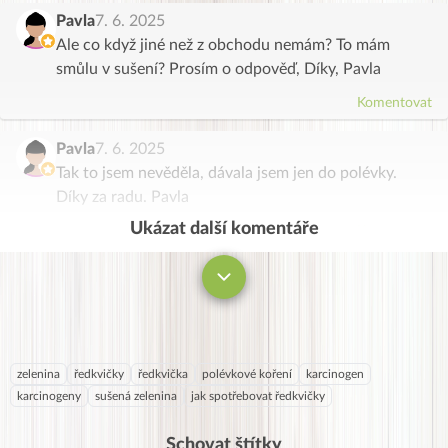
Pavla
7. 6. 2025
Ale co když jiné než z obchodu nemám? To mám
smůlu v sušení? Prosím o odpověď, Díky, Pavla
Komentovat
Pavla
7. 6. 2025
Tak to jsem nevěděla, dávala jsem jen do polévky.
Díky za radu. Pavla
Ukázat další komentáře
Komentovat
zelenina
ředkvičky
ředkvička
polévkové koření
karcinogen
karcinogeny
sušená zelenina
jak spotřebovat ředkvičky
Schovat štítky