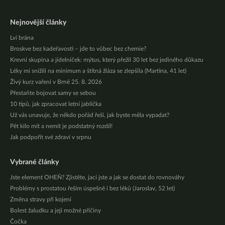
Nejnovější články
Lví brána
Broskve bez kadeřavosti – jde to vůbec bez chemie?
Krevní skupina a jídelníček: mýtus, který přežil 30 let bez jediného důkazu
Léky mi snížili na minimum a štítná žláza se zlepšila (Martina, 41 let)
Živý kurz vaření v Brně 25. 8. 2026
Přestaňte bojovat samy se sebou
10 tipů, jak zpracovat letní jablíčka
Už vás unavuje, že někdo pořád řeší, jak byste měla vypadat?
Pět kilo mít a nemít je podstatný rozdíl!
Jak podpořit své zdraví v srpnu
Vybrané články
Jste element OHEŇ? Zjistěte, jací jste a jak se dostat do rovnováhy
Problémy s prostatou řeším úspešně i bez léků (Jaroslav, 52 let)
Změna stravy při kojení
Bolest žaludku a její možné příčiny
Čočka