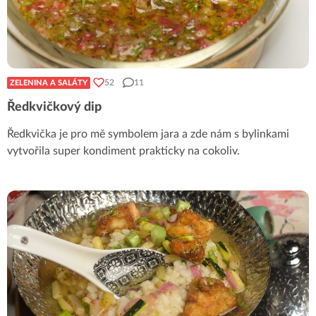
52
11
ZELENINA A SALÁTY
Ředkvičkový dip
Ředkvička je pro mě symbolem jara a zde nám s bylinkami
vytvořila super kondiment prakticky na cokoliv.