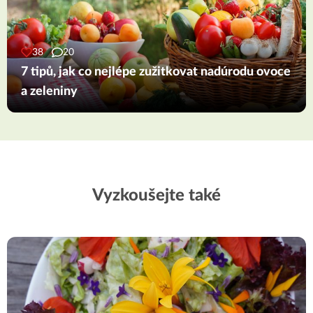
38
20
7 tipů, jak co nejlépe zužitkovat nadúrodu ovoce
a zeleniny
Vyzkoušejte také