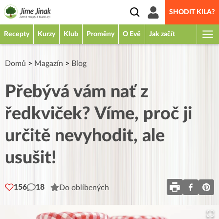
SHODIT KILA?
Recepty
Kurzy
Klub
Proměny
O Evě
Jak začít
Domů
>
Magazín
>
Blog
Přebývá vám nať z
ředkviček? Víme, proč ji
určitě nevyhodit, ale
usušit!
156
18
Do oblíbených