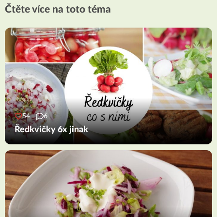
Čtěte více na toto téma
54
6
Ředkvičky 6x jinak