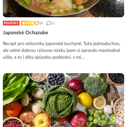
24
11
POLÉVKY
KLUB
Japonské Ochazuke
Recept pro milovníky japonské kuchyně. Tuto jednoduchou,
ale velmi dobrou rýžovou misku jsem si opravdu maximálně
užila, a to i díky způsobu podávání, v mi
...