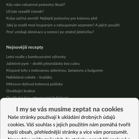
Kdy nám celozrnné potraviny škodí?
Už jste vysadili česnek?
Krása začíná zevnitř: Nejlepší potraviny pro krásnou pleť
Jaký je rozdíl mezi loupaným a neloupaným sezamem? A jejich použití
Proč vznikají eliminace a nemoci po změně jídelníčku?
Nejnovější recepty
Letní nudle s bambusovými výhonky
Jablečné pyré – skvělé přesnídávky bez cukru
Křupavé tofu s restovanou zeleninou, žampiony a bulgurem
Nakládaná cuketa – kvašáky
Mrkvovo-dýňová krémová polévka
Osvěžující kuskus
Osvěžující čaj s citronovými bylinkami
Nepečený jablečný dort s rybízem
I my se vás musíme zeptat na cookies
Čokoládové muffiny s mangovým krémem
Naše stránky používají k ukládání drobných údajů
Meruňky a jablka v citrónovém želé
cookies. Váš souhlas s jejich použitím nám pomáhá tvořit
lepší obsah, přehlednější stránky a více vám porozumět.
Vybrané recepty