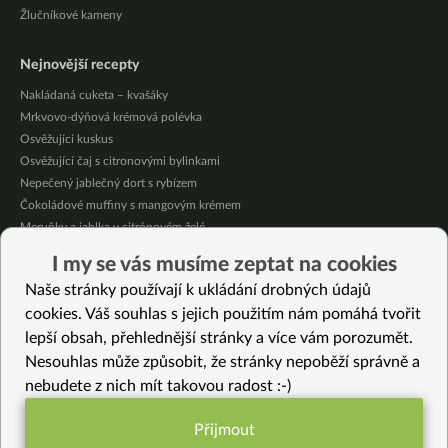
Žlučníkové kameny
Nejnovější recepty
Nakládaná cuketa – kvašáky
Mrkvovo-dýňová krémová polévka
Osvěžující kuskus
Osvěžující čaj s citronovými bylinkami
Nepečený jablečný dort s rybízem
Čokoládové muffiny s mangovým krémem
Meruňky a jablka v citrónovém želé
Krémová zeleninová polévka s koprem a vločkami
I my se vás musíme zeptat na cookies
Celozrnná rýže basmati se zeleninou
Naše stránky používají k ukládání drobných údajů
Citrónové muffiny s borůvkovým krémem
cookies. Váš souhlas s jejich použitím nám pomáhá tvořit
lepší obsah, přehlednější stránky a více vám porozumět.
Vybrané recepty
Nesouhlas může způsobit, že stránky nepoběží správně a
Pad thai jinak
nebudete z nich mít takovou radost :-)
Cajunské světlé chilli
Citrónový krém s amasaké
Přijmout
Tempeh se zeleninou a bulgurem
Funkční nastavení potřebujeme (vždy