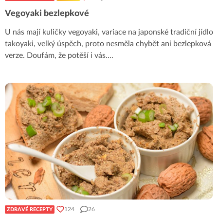
Vegoyaki bezlepkové
U nás mají kuličky vegoyaki, variace na japonské tradiční jídlo
takoyaki, velký úspěch, proto nesměla chybět ani bezlepková
verze. Doufám, že potěší i vás.
...
124
26
ZDRAVÉ RECEPTY