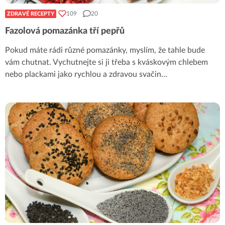
109
20
ZDRAVÉ RECEPTY
Fazolová pomazánka tří pepřů
Pokud máte rádi různé pomazánky, myslím, že tahle bude
vám chutnat. Vychutnejte si ji třeba s kváskovým chlebem
nebo plackami jako rychlou a zdravou svačin
...