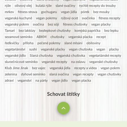
rýže
olivový olej
kulatá rýže
slané svačiny
rychlé recepty do trouby
mrkev
fitness strava
gochugaru
vegan jídla
pórek
bez mouky
veganská kuchyně
vegan pokrmy
rýžový ocet
svačinka
fitness recepty
veganský pokrm
svačina
bez sóji
fitness chuťovky
vegan placky
Tamari
bez laktózy
bezlepkové chuťovky
korejská paprička
bez lepku
sezamové seminko
ABKM
chuťovky
veganská placka
recept
ředkvičky
příloha
pečené pokrmy
slané mlsání
obiloviny
vegetariánství
sushi
veganské placky
vegan chuťovka
vegan
placky
veganské jídlo
Slaná chuťovka
veganská chuťovka
vegetariánské recepty
slunečnicové semínko
veganské recepty
na oslavu
veganské chuťovky
Klub Jíme Jinak
bez vajec
veganská jídla
recepty a videa
vegan pokrm
zelenina
dýňové semínko
slaná svačina
vegan recepty
vegan chuťovky
zdraví
veganství
na párty
vegan jídlo
vegan placka
Schovat štítky