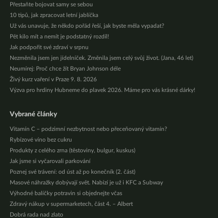
Přestaňte bojovat samy se sebou
10 tipů, jak zpracovat letní jablíčka
Už vás unavuje, že někdo pořád řeší, jak byste měla vypadat?
Pět kilo mít a nemít je podstatný rozdíl!
Jak podpořit své zdraví v srpnu
Nezměnila jsem jen jídelníček. Změnila jsem celý svůj život. (Jana, 46 let)
Neumírej: Proč chce žít Bryan Johnson déle
Živý kurz vaření v Praze 9. 8. 2026
Výzva pro hrdiny Hubneme do plavek 2026. Máme pro vás krásné dárky!
Vybrané články
Vitamín C – podzimní nezbytnost nebo přeceňovaný vitamín?
Rybízové víno bez cukru
Produkty z celého zrna (těstoviny, bulgur, kuskus)
Jak jsme si vyčarovali parkování
Poznej své trávení: od úst až po konečník (2. část)
Masové náhražky dobývají svět. Nabízí je už i KFC a Subway
Výhodné balíčky potravin si objednejte včas
Zdravý nákup v supermarketech, část 4. – Albert
Dobrá rada nad zlato