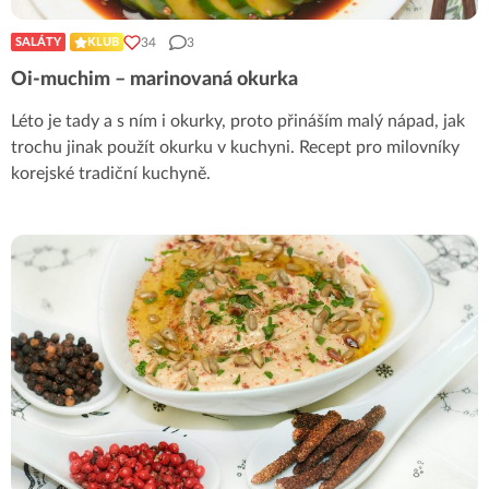
34
3
SALÁTY
KLUB
Oi-muchim – marinovaná okurka
Léto je tady a s ním i okurky, proto přináším malý nápad, jak
trochu jinak použít okurku v kuchyni. Recept pro milovníky
korejské tradiční kuchyně.