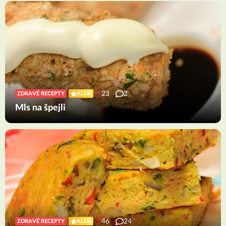
23
2
ZDRAVÉ RECEPTY
KLUB
Mls na špejli
46
24
ZDRAVÉ RECEPTY
KLUB