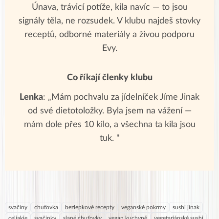
Únava, trávicí potíže, kila navíc — to jsou
signály těla, ne rozsudek. V klubu najdeš stovky
receptů, odborné materiály a živou podporu
Evy.
Co říkají členky klubu
Lenka
: „Mám pochvalu za jídelníček Jíme Jinak
od své dietotoložky. Byla jsem na vážení —
mám dole přes 10 kilo, a všechna ta kila jsou
tuk. "
svačiny
chuťovka
bezlepkové recepty
veganské pokrmy
sushi jinak
celiakie
svačinky
slané chuťovky
vegan kuchyně
vegetariánské sushi