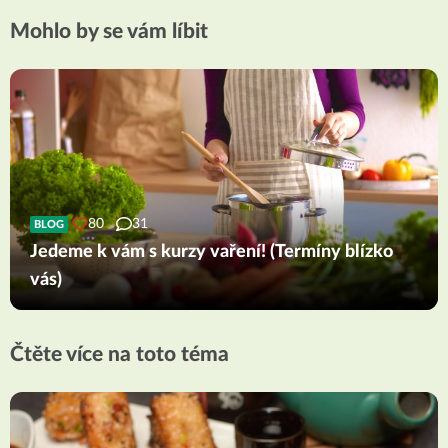
Mohlo by se vám líbit
80
31
BLOG
Jedeme k vám s kurzy vaření! (Termíny blízko
vás)
Čtěte více na toto téma