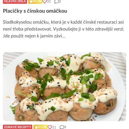
31
2
HLAVNÍ JÍDLA
KLUB
Placičky s čínskou omáčkou
Sladkokyselou omáčku, která je v každé čínské restauraci asi
není třeba představovat. Vyzkoušejte ji v této zdravější verzi.
Jde použít nejen k jarním závi
...
11
9
ZDRAVÉ RECEPTY
KLUB