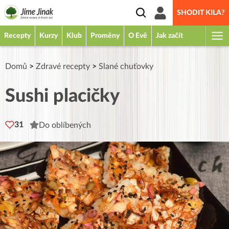
SHODIT KILA?
Recepty
Kurzy
Klub
Proměny
O Evě
Jak začít
Domů
>
Zdravé recepty
>
Slané chuťovky
Sushi placičky
31
Do oblíbených