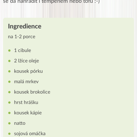
se dá nahradit i tempehem nebo tofu :-)
Ingredience
na 1-2 porce
1 cibule
2 lžíce oleje
kousek pórku
malá mrkev
kousek brokolice
hrst hrášku
kousek kápie
natto
sojová omáčka