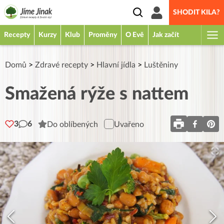
SHODIT KILA?
Recepty
Kurzy
Klub
Proměny
O Evě
Jak začít
Domů
>
Zdravé recepty
>
Hlavní jídla
>
Luštěniny
Smažená rýže s nattem
3
6
Do oblíbených
Uvařeno