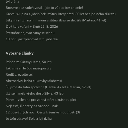
Lví brána
Broskve bez kadeřavosti – jde to vůbec bez chemie?
Krevní skupina a jídelníček: mýtus, který přežil 30 let bez jediného důkazu
Léky mi snížili na minimum a štítná žláza se zlepšila (Martina, 41 let)
Živý kurz vaření v Brně 25. 8. 2026
Přestaňte bojovat samy se sebou
10 tipů, jak zpracovat letní jablíčka
Vybrané články
Příběh ze Sázavy (Jarda, 50 let)
Jak jsme s Helčou masopustily
Rodiče, ozvěte se!
Alternativní léčba cukrovky (diabetes)
Šli jsme do toho společně (Hanka, 47 let a Marian, 52 let)
Už jsem měla všeho dost (Silvie, 43 let)
Pórek – zelenina pro zdraví střev a krásnou pleť
Nejčastější dotazy na Vánoce Jinak
12 posvátných nocí: Cesta k ženské moudrosti (3)
Je tofu zdravé? Sója a její rizika.