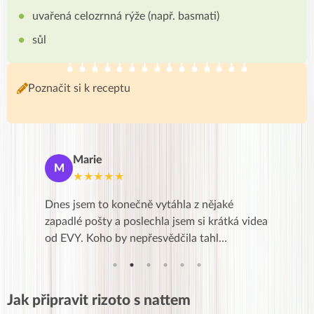
uvařená celozrnná rýže (např. basmati)
sůl
Poznačit si k receptu
Marie
De
M
D
★★★★★
★
se a přes
Dnes jsem to konečně vytáhla z nějaké
Líbí se m
Kurz je
zapadlé pošty a poslechla jsem si krátká videa
zkušenost
od EVY. Koho by nepřesvědčila tahl…
,po třec
Jak připravit rizoto s nattem