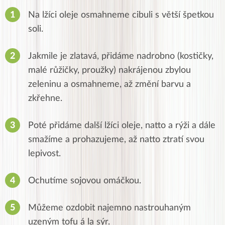
Na lžíci oleje osmahneme cibuli s větší špetkou
soli.
Jakmile je zlatavá, přidáme nadrobno (kostičky,
malé růžičky, proužky) nakrájenou zbylou
zeleninu a osmahneme, až změní barvu a
zkřehne.
Poté přidáme další lžíci oleje, natto a rýži a dále
smažíme a prohazujeme, až natto ztratí svou
lepivost.
Ochutíme sojovou omáčkou.
Můžeme ozdobit najemno nastrouhaným
uzeným tofu á la sýr.