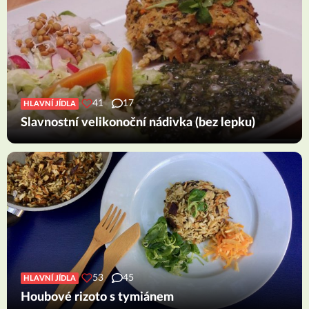
41
17
HLAVNÍ JÍDLA
Slavnostní velikonoční nádivka (bez lepku)
53
45
HLAVNÍ JÍDLA
Houbové rizoto s tymiánem