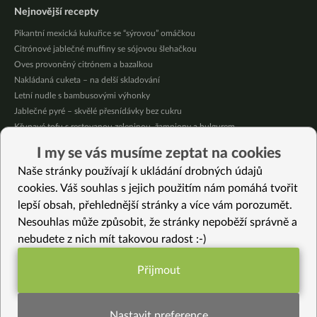
Nejnovější recepty
Pikantní mexická kukuřice se “sýrovou” omáčkou
Citrónové jablečné muffiny se sójovou šlehačkou
Oves provoněný citrónem a bazalkou
Nakládaná cuketa – na delší skladování
Letní nudle s bambusovými výhonky
Jablečné pyré – skvělé přesnídávky bez cukru
Křupavé tofu s restovanou zeleninou, žampiony a bulgurem
Nakládaná cuketa – kvašáky
I my se vás musíme zeptat na cookies
Mrkvovo-dýňová krémová polévka
Naše stránky používají k ukládání drobných údajů
Osvěžující kuskus
cookies. Váš souhlas s jejich použitím nám pomáhá tvořit
lepší obsah, přehlednější stránky a více vám porozumět.
Vybrané recepty
Nesouhlas může způsobit, že stránky nepoběží správně a
Tofu s hatcho miso omáčkou
nebudete z nich mít takovou radost :-)
Řepové brownies s čokoládovým krémem a jahodami
Polévka z červené čočky, mrkve a zázvoru: Recept, který zahřeje
Přijmout
Sladkokyselá zeleninová směs s párkem a čočkou
Funkční nastavení potřebujeme (vždy
Štědrovečerní menu
aktivní)
Domácí čočkový tempeh
Nastavit preference