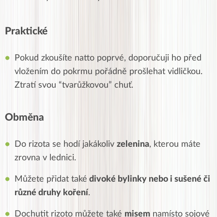
Praktické
Pokud zkoušíte natto poprvé, doporučuji ho před
vložením do pokrmu pořádně prošlehat vidličkou.
Ztratí svou “tvarůžkovou” chuť.
Obměna
Do rizota se hodí jakákoliv
zelenina
, kterou máte
zrovna v lednici.
Můžete přidat také
divoké bylinky nebo i sušené či
různé druhy koření
.
Dochutit rizoto můžete také
misem
namísto sojové