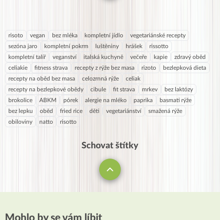
(druhorozený měl dokonce ve 3 měsících zoubky, ale
většina kojenců touto dobou ještě tento důvod nemá)
a obecně při zátěži (očkování, delší cestování s
risoto
vegan
bez mléka
kompletní jídlo
vegetariánské recepty
kojencem). S nattem neporadím, ale se stoličkou
sezóna jaro
kompletní pokrm
luštěniny
hrášek
rissotto
držím palec, ať to rychle zjistíte.
kompletní talíř
veganství
italská kuchyně
večeře
kapie
zdravý oběd
celiakie
fitness strava
recepty z rýže bez masa
rizoto
bezlepková dieta
recepty na oběd bez masa
celozrnná rýže
celiak
recepty na bezlepkové obědy
cibule
fit strava
mrkev
bez laktózy
brokolice
ABKM
pórek
alergie na mléko
paprika
basmati rýže
bez lepku
oběd
fried rice
děti
vegetariánství
smažená rýže
obiloviny
natto
risotto
Schovat štítky
Mohlo by se vám líbit