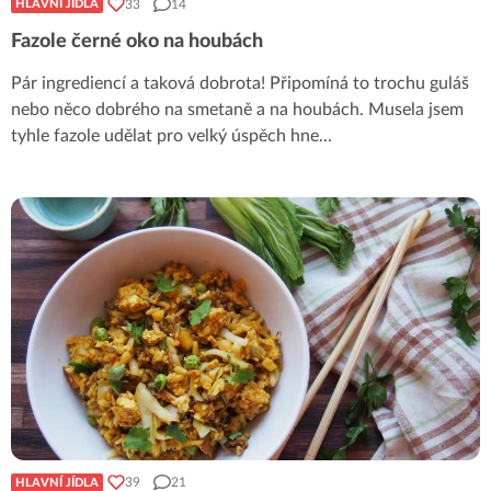
33
14
HLAVNÍ JÍDLA
Fazole černé oko na houbách
Pár ingrediencí a taková dobrota! Připomíná to trochu guláš
nebo něco dobrého na smetaně a na houbách. Musela jsem
tyhle fazole udělat pro velký úspěch hne
...
39
21
HLAVNÍ JÍDLA