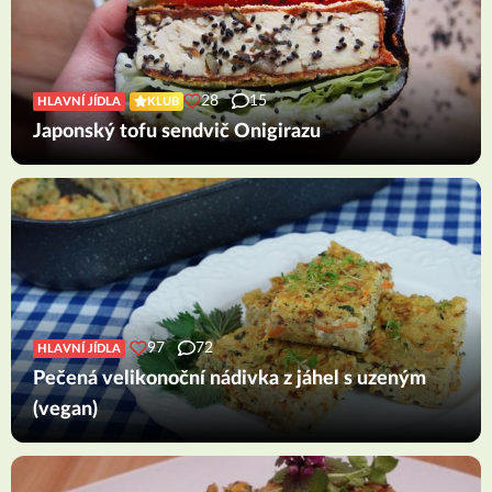
28
15
HLAVNÍ JÍDLA
KLUB
Japonský tofu sendvič Onigirazu
97
72
HLAVNÍ JÍDLA
Pečená velikonoční nádivka z jáhel s uzeným
(vegan)