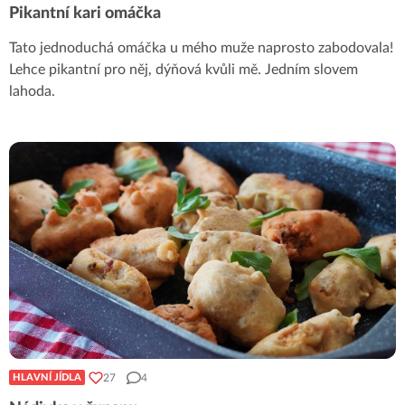
Pikantní kari omáčka
Tato jednoduchá omáčka u mého muže naprosto zabodovala!
Lehce pikantní pro něj, dýňová kvůli mě. Jedním slovem
lahoda.
27
4
HLAVNÍ JÍDLA