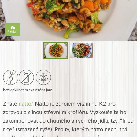
Přidat
bez lepku
bez mléka
sezóna jaro
Znáte
natto
? Natto je zdrojem vitamínu K2 pro
zdravou a silnou střevní mikroflóru. Vyzkoušejte ho
zakomponovat do chutného a rychlého jídla, tzv. “fried
rice” (smažená rýže). Pro ty, kterým natto nechutná,