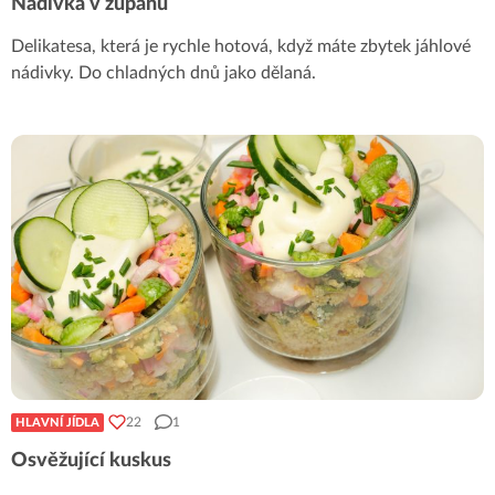
Nádivka v županu
Delikatesa, která je rychle hotová, když máte zbytek jáhlové
nádivky. Do chladných dnů jako dělaná.
22
1
HLAVNÍ JÍDLA
Osvěžující kuskus