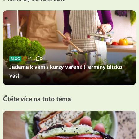
81
31
BLOG
Jedeme k vám s kurzy vaření! (Termíny blízko
vás)
Čtěte více na toto téma