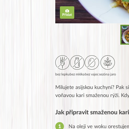
Přidat
bez lepku
bez mléka
bez vajec
sezóna jaro
Milujete asijskou kuchyni? Pak si
voňavou kari smaženou rýži. Kdy
Jak připravit smaženou kari
Na oleji ve woku orestuje