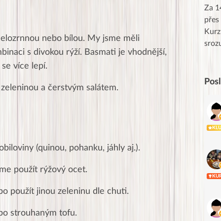
Moc Vám všem děkuji za krásný pátek,
Za 1
obzvlášť velké poděkování, obdiv a
přes
uznání pro hlavní dvojici Peťa a Gábi!! 👏
Kurz
elozrnnou nebo bílou. My jsme měli
Posílá…
sroz
inaci s divokou rýží. Basmati je vhodnější,
se více lepí.
Pos
zeleninou a čerstvým salátem.
KL
biloviny (quinou, pohanku, jáhly aj.).
me použít rýžový ocet.
KU
použít jinou zeleninu dle chuti.
o strouhaným tofu.