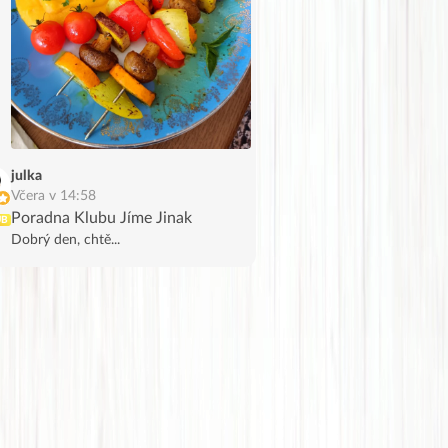
julka
Včera v 14:58
Poradna Klubu Jíme Jinak
UB
Dobrý den, chtě...