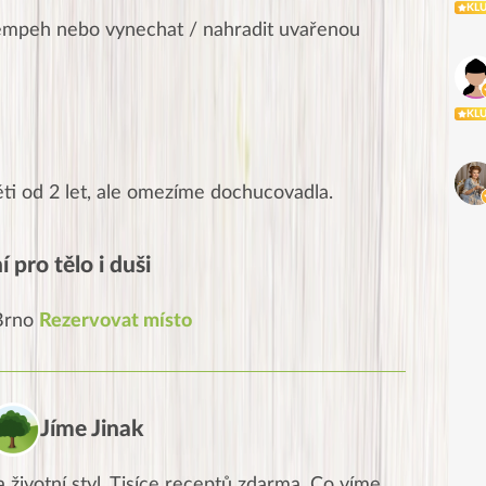
KL
tempeh nebo vynechat / nahradit uvařenou
KL
ti od 2 let, ale omezíme dochucovadla.
 pro tělo i duši
 Brno
Rezervovat místo
Jíme Jinak
 životní styl. Tisíce receptů zdarma. Co víme,