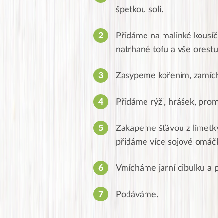
špetkou soli.
Přidáme na malinké kousí
natrhané tofu a vše orest
Zasypeme kořením, zamíc
Přidáme rýži, hrášek, pro
Zakapeme šťávou z limetk
přidáme více sojové omáčk
Vmícháme jarní cibulku a p
Podáváme.