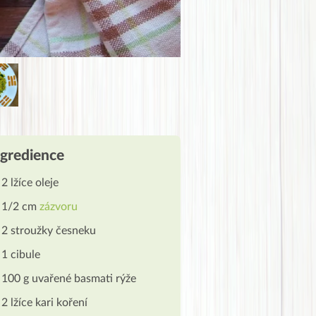
ngredience
2 lžíce oleje
1/2 cm
zázvoru
2 stroužky česneku
1 cibule
100 g uvařené basmati rýže
2 lžíce kari koření