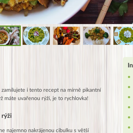
I
 zamilujete i tento recept na mírně pikantní
ž máte uvařenou rýži, je to rychlovka!
 rýži
me najemno nakrájenou cibulku s větší