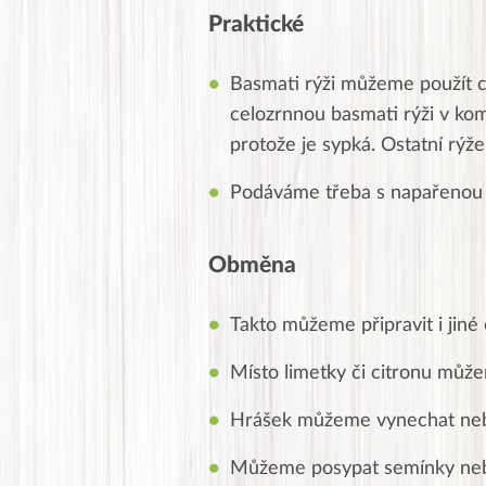
Praktické
Basmati rýži můžeme použít c
celozrnnou basmati rýži v komb
protože je sypká. Ostatní rýže 
Podáváme třeba s napařenou 
Obměna
Takto můžeme připravit i jiné o
Místo limetky či citronu může
Hrášek můžeme vynechat nebo 
Můžeme posypat semínky neb