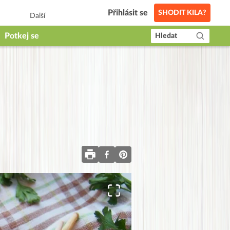
Přihlásit se
SHODIT KILA?
Další
Potkej se
Hledat