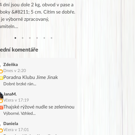
4 dní jsou dole 2 kg, obvod v pase a
Dnes jsem to konečně vytáh
 boky &#8211; 5 cm. Cítím se dobře.
zapadlé pošty a poslechla j
 je výborně zpracovaný,
videa od EVY. Koho by nepř
umiteln…
tahl…
lední komentáře
Zdeňka
Dnes v 2:20
Poradna Klubu Jíme Jinak
UB
Dobré brzké rán...
JanaM.
Včera v 17:19
Thajské rýžové nudle se zeleninou
RZ
Výborné. Vzhled...
Daniela
Včera v 17:01