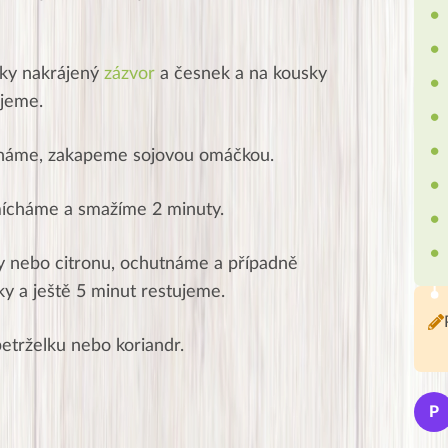
čky nakrájený
zázvor
a česnek a na kousky
ujeme.
háme, zakapeme sojovou omáčkou.
mícháme a smažíme 2 minuty.
y nebo citronu, ochutnáme a případně
y a ještě 5 minut restujeme.
etrželku nebo koriandr.
Jana
J
P
★★★★★