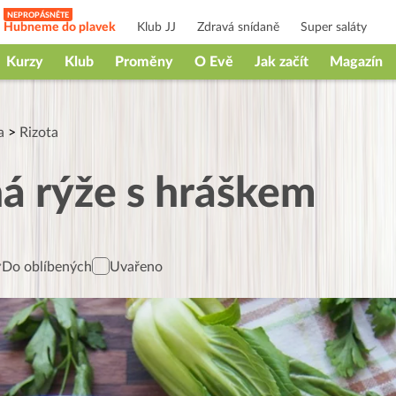
Hubneme do plavek
Klub JJ
Zdravá snídaně
Super saláty
Kurzy
Klub
Proměny
O Evě
Jak začít
Magazín
a
>
Rizota
á rýže s hráškem
Do oblíbených
Uvařeno