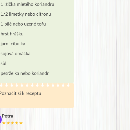
1 lžička mletého koriandru
1/2 limetky nebo citronu
1 bílé nebo uzené tofu
hrst hrášku
jarní cibulka
sojová omáčka
sůl
petrželka nebo koriandr
Poznačit si k receptu
Petra
Marie
M
★★★★★
★★★★★