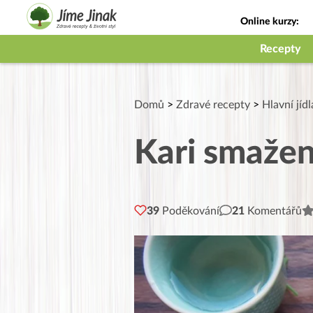
Online kurzy:
Jak na babičky
Recepty
Domů
>
Zdravé recepty
>
Hlavní jídl
Kari smažen
39
Poděkování
21
Komentářů