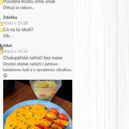
Poradna Klubu Jíme Jinak
UB
Děkuji za odpov...
Zdeňka
Včera v 15:28
Co na to okolí?
UB
Dik...
liduš
Včera v 15:14
Chalupářské ražničí bez masa
Dnešní obídek ražniči s jahlovo-
batatovou kaší a s opraženou cibulkou.
😋