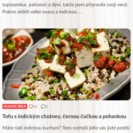
topinambur, patizonů a dýní, takže jsem připravila svoji verzi.
Pokrm sklidil velké ovace a indickou
...
22
1
HLAVNÍ JÍDLA
Tofu s indickým chutney, černou čočkou a pohankou
Máte rádi indickou kuchyni? Toto ostřejší jídlo vás jistě potěší