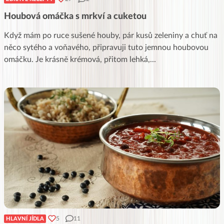
Houbová omáčka s mrkví a cuketou
Když mám po ruce sušené houby, pár kusů zeleniny a chuť na
něco sytého a voňavého, připravuji tuto jemnou houbovou
omáčku. Je krásně krémová, přitom lehká,
...
5
11
HLAVNÍ JÍDLA