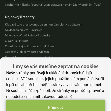
Nechci mít nálepku “ostruha”. Jsem zdravá a nemám žádný problém! (Ajka)
Nejnovější recepty
Křupavé tofu s restovanou zeleninou, žampiony a bulgurem
Nakládaná cuketa – kvašáky
Mrkvovo-dýňová krémová polévka
Osvěžující kuskus
Osvěžující čaj s citronovými bylinkami
Nepečený jablečný dort s rybízem
Čokoládové muffiny s mangovým krémem
Meruňky a jablka v citrónovém želé
I my se vás musíme zeptat na cookies
Krémová zeleninová polévka s koprem a vločkami
Naše stránky používají k ukládání drobných údajů
Celozrnná rýže basmati se zeleninou
cookies. Váš souhlas s jejich použitím nám pomáhá tvořit
lepší obsah, přehlednější stránky a více vám porozumět.
Vybrané recepty
Nesouhlas může způsobit, že stránky nepoběží správně a
Cizrna v červené omáčce
nebudete z nich mít takovou radost :-)
Těstoviny bucatini s mrkví
Podzimní kaše s pečenou zeleninou
Přijmout
Čokoládový řez s červenou řepou