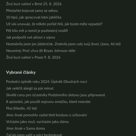
Živý kurz vaření v Brně 25. 8. 2026
Přestaňte bojovat samy se sebou
10 tipů, jak zpracovat letní jablíčka
Už vás unavuje, že někdo pořád řeší, jak byste měla vypadat?
Pět kilo mít a nemít je podstatný rozdíl!
Jak podpořit své zdraví v srpnu
Nezměnila jsem jen jídelníček. Změnila jsem celý svůj život. (Jana, 46 let)
Neumírej: Proč chce žít Bryan Johnson déle
Živý kurz vaření v Praze 9. 8. 2026
Vybrané články
Poslední úplněk roku 2024: Úplněk Dlouhých nocí
Jak vyléčit alergii za pár minut
Skvělé ceny pro účastníky Podzimního detoxu jsou připravené
8 způsobů, jak použít sojovou omáčku, které neznáte
Plot (Martin, 45 let)
Jíme Jinak pomohlo vydat třetí brožuru o očkování
Vcházím jako muž, vycházím jako dáma
Jíme Jinak v Sama doma
Začala jsem vařit a péct bezlepkově