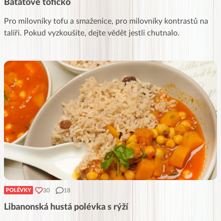
Batátové tofíčko
Pro milovníky tofu a smaženice, pro milovníky kontrastů na
talíři. Pokud vyzkoušíte, dejte vědět jestli chutnalo.
30
18
POLÉVKY
Libanonská hustá polévka s rýží