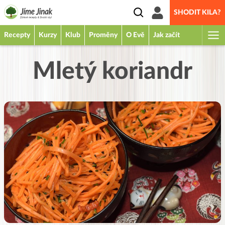
SHODIT KILA?
Recepty
Kurzy
Klub
Proměny
O Evě
Jak začít
Mletý koriandr