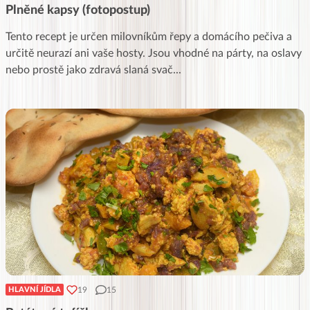
Plněné kapsy (fotopostup)
Tento recept je určen milovníkům řepy a domácího pečiva a
určitě neurazí ani vaše hosty. Jsou vhodné na párty, na oslavy
nebo prostě jako zdravá slaná svač
...
19
15
HLAVNÍ JÍDLA