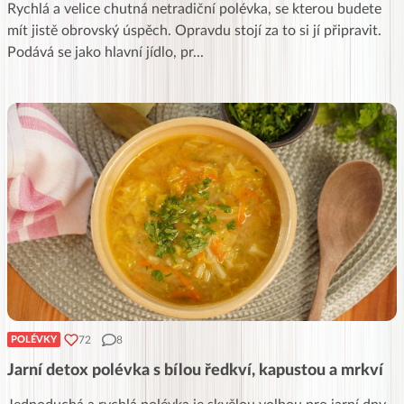
Rychlá a velice chutná netradiční polévka, se kterou budete
mít jistě obrovský úspěch. Opravdu stojí za to si jí připravit.
Podává se jako hlavní jídlo, pr
...
72
8
POLÉVKY
Jarní detox polévka s bílou ředkví, kapustou a mrkví