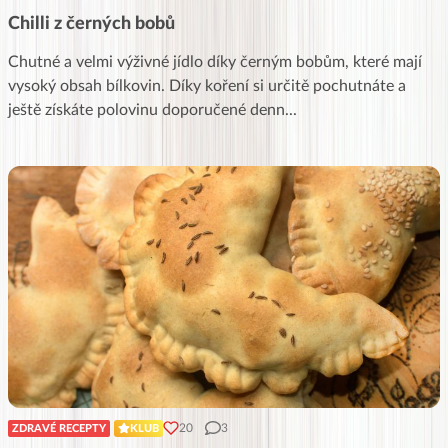
Chilli z černých bobů
Chutné a velmi výživné jídlo díky černým bobům, které mají
vysoký obsah bílkovin. Díky koření si určitě pochutnáte a
ještě získáte polovinu doporučené denn
...
20
3
ZDRAVÉ RECEPTY
KLUB