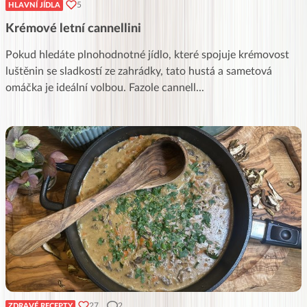
5
HLAVNÍ JÍDLA
Krémové letní cannellini
Pokud hledáte plnohodnotné jídlo, které spojuje krémovost
luštěnin se sladkostí ze zahrádky, tato hustá a sametová
omáčka je ideální volbou. Fazole cannell
...
27
2
ZDRAVÉ RECEPTY