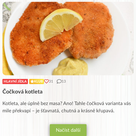
31
13
HLAVNÍ JÍDLA
KLUB
Čočková kotleta
Kotleta, ale úplně bez masa? Ano! Tahle čočková varianta vás
mile překvapí – je šťavnatá, chutná a krásně křupavá.
Načíst další