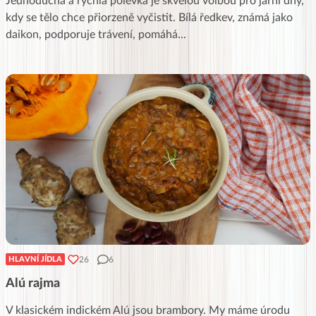
Jednoduchá a rychlá polévka je skvělou volbou pro jarní dny,
kdy se tělo chce přiorzeně vyčistit. Bílá ředkev, známá jako
daikon, podporuje trávení, pomáhá
...
26
6
HLAVNÍ JÍDLA
Alú rajma
V klasickém indickém Alú jsou brambory. My máme úrodu