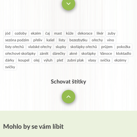
jód
ozdoby
ekzém
čaj
mast
kůže
dekorace
likér
zuby
sezóna podzim
přeliv
kašel
listy
bezezbytku
ořechy
víno
listy ořechů
vlašské ořechy
slupky
skořápky ořechů
průjem
pokožka
ořechové skořápky
zánět
dárečky
akné
skořápky
Vánoce
kloktadlo
dárky
koupel
olej
výluh
pleť
zubní plak
vlasy
svíčka
ekzémy
svíčky
Schovat štítky
Mohlo by se vám líbit