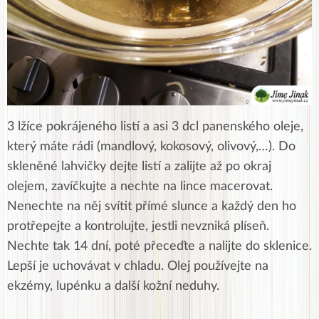
3 lžíce pokrájeného listí a asi 3 dcl panenského oleje,
který máte rádi (mandlový, kokosový, olivový,…). Do
skleněné lahvičky dejte listí a zalijte až po okraj
olejem, zavíčkujte a nechte na lince macerovat.
Nenechte na něj svítit přímé slunce a každý den ho
protřepejte a kontrolujte, jestli nevzniká plíseň.
Nechte tak 14 dní, poté přeceďte a nalijte do sklenice.
Lepší je uchovávat v chladu. Olej používejte na
ekzémy, lupénku a další kožní neduhy.