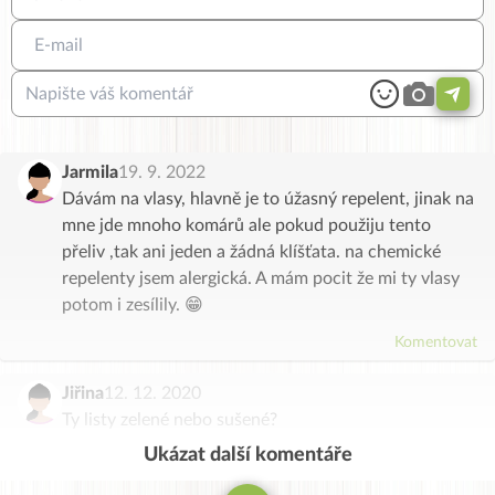
Jarmila
19. 9. 2022
Dávám na vlasy, hlavně je to úžasný repelent, jinak na
mne jde mnoho komárů ale pokud použiju tento
přeliv ,tak ani jeden a žádná klíšťata. na chemické
repelenty jsem alergická. A mám pocit že mi ty vlasy
potom i zesílily. 😁
Komentovat
Jiřina
12. 12. 2020
Ty listy zelené nebo sušené?
Ukázat další komentáře
Komentovat