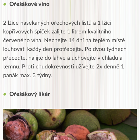
Ořešákové víno
2 lžíce nasekaných ořechových listů a 1 lžíci
kopřivových špiček zalijte 1 litrem kvalitního
červeného vína. Nechejte 14 dní na teplém místě
louhovat, každý den protřepejte. Po dvou týdnech
přeceďte, nalijte do lahve a uchovejte v chladu a
temnu. Proti chudokrevnosti užívejte 2x denně 1
panák max. 3 týdny.
Ořešákový likér