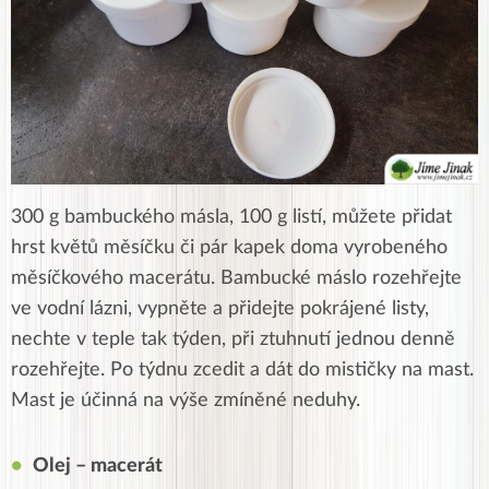
300 g bambuckého másla, 100 g listí, můžete přidat
hrst květů měsíčku či pár kapek doma vyrobeného
měsíčkového macerátu. Bambucké máslo rozehřejte
ve vodní lázni, vypněte a přidejte pokrájené listy,
nechte v teple tak týden, při ztuhnutí jednou denně
rozehřejte. Po týdnu zcedit a dát do mističky na mast.
Mast je účinná na výše zmíněné neduhy.
Olej – macerát