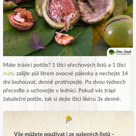
Máte trávicí potíže? 1 lžíci ořechových listů a 1 lžíci
máty
zalijte půl litrem ovocné pálenky a nechejte 14
dní louhouvat, denně protřepejte. Po dvou týdnech
přeceďte a uchovejte v lednici. Pokud vás trápí
žaludeční potíže, tak si dejte lžíci likéru 3x denně.
Vše můžete používat i ze sušených listů –