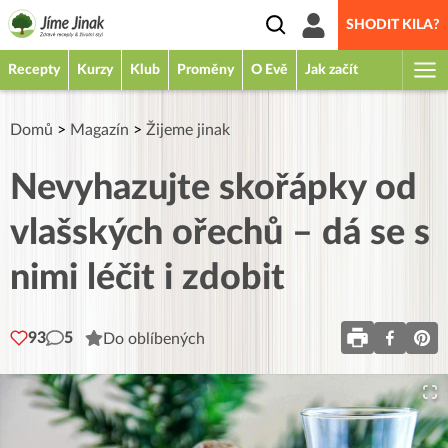
SHODIT KILA?
Recepty
Kurzy
Klub
Proměny
O Evě
Jak začít
Domů
>
Magazín
>
Žijeme jinak
Nevyhazujte skořápky od
vlašských ořechů – dá se s
nimi léčit i zdobit
93
5
Do oblíbených