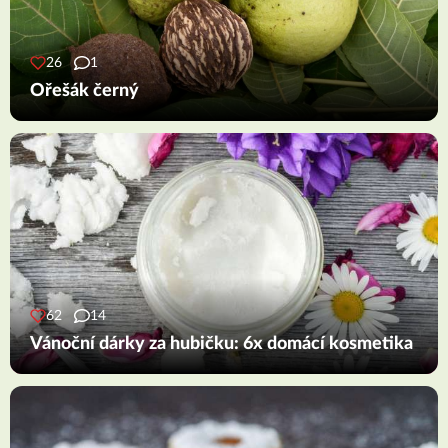
26
1
Ořešák černý
62
14
Vánoční dárky za hubičku: 6x domácí kosmetika