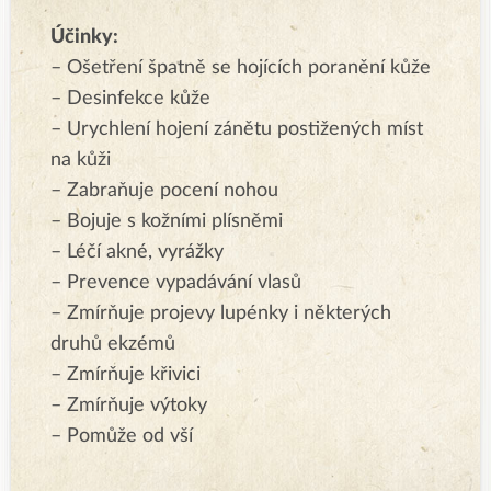
Účinky:
– Ošetření špatně se hojících poranění kůže
– Desinfekce kůže
– Urychlení hojení zánětu postižených míst
na kůži
– Zabraňuje pocení nohou
– Bojuje s kožními plísněmi
– Léčí akné, vyrážky
– Prevence vypadávání vlasů
– Zmírňuje projevy lupénky i některých
druhů ekzémů
– Zmírňuje křivici
– Zmírňuje výtoky
– Pomůže od vší