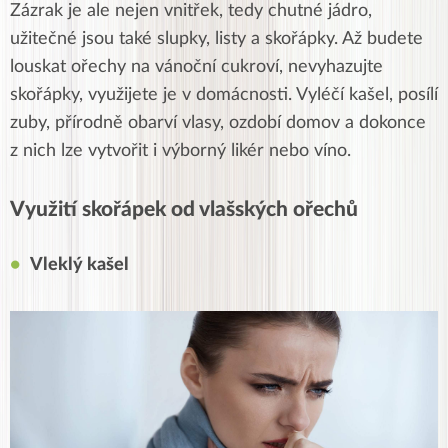
Zázrak je ale nejen vnitřek, tedy chutné jádro,
užitečné jsou také slupky, listy a skořápky. Až budete
louskat ořechy na vánoční cukroví, nevyhazujte
skořápky, využijete je v domácnosti. Vyléčí kašel, posílí
zuby, přírodně obarví vlasy, ozdobí domov a dokonce
z nich lze vytvořit i výborný likér nebo víno.
Využití skořápek od vlašských ořechů
Vleklý kašel