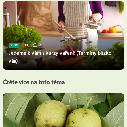
80
31
BLOG
Jedeme k vám s kurzy vaření! (Termíny blízko
vás)
Čtěte více na toto téma