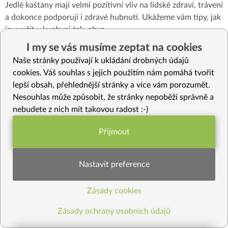
Jedlé kaštany mají velmi pozitivní vliv na lidské zdraví, trávení
a dokonce podporují i zdravé hubnutí. Ukážeme vám tipy, jak
je využít v kuchyni tak, abys
...
I my se vás musíme zeptat na cookies
Naše stránky používají k ukládání drobných údajů
cookies. Váš souhlas s jejich použitím nám pomáhá tvořit
lepší obsah, přehlednější stránky a více vám porozumět.
Nesouhlas může způsobit, že stránky nepoběží správně a
nebudete z nich mít takovou radost :-)
Přijmout
Funkční nastavení potřebujeme (vždy
aktivní)
Nastavit preference
Zásady cookies
131
10
Statistiky pro lepší obsah
Jahody: 10 faktů, které vás o tomto ovoci překvapí
Zásady ochrany osobních údajů
Napadlo by vás někdy, že toto první letní ovoce patří do