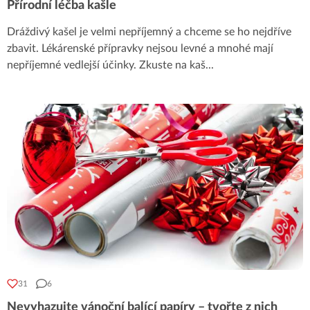
Přírodní léčba kašle
Dráždivý kašel je velmi nepříjemný a chceme se ho nejdříve
zbavit. Lékárenské přípravky nejsou levné a mnohé mají
nepříjemné vedlejší účinky. Zkuste na kaš
...
31
6
Nevyhazujte vánoční balící papíry – tvořte z nich