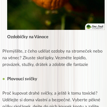
Ozdobičky na Vánoce
Přemýšlíte, z čeho udělat ozdoby na stromeček nebo
na věnec? Zkuste skořápky. Vezměte lepidlo,
provázek, stužky, drátek a zdobte dle fantazie
Plovoucí svíčky
Proč kupovat drahé svíčky, a ještě k tomu toxické?
Udělejte si doma vlastní a bezpečné. Vyberte pěkné
půlky skořápek, dejte do nich kousek knotu a zalijte