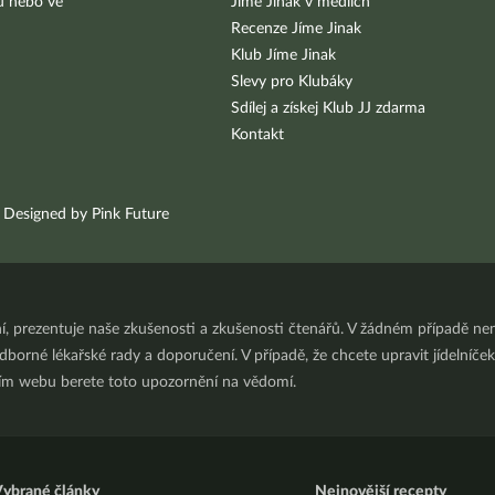
bu nebo ve
Jíme Jinak v médiích
Recenze Jíme Jinak
Klub Jíme Jinak
Slevy pro Klubáky
Sdílej a získej Klub JJ zdarma
Kontakt
Designed by Pink Future
ní, prezentuje naše zkušenosti a zkušenosti čtenářů. V žádném případě 
orné lékařské rady a doporučení. V případě, že chcete upravit jídelníček 
ním webu berete toto upozornění na vědomí.
ybrané články
Nejnovější recepty