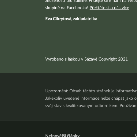
zkušenosti teď sdílíme. Přidejte se k nám na we
skupině na Facebooku!
Přečtěte si o nás více
Eva Cikrytová, zakladatelka
Vyrobeno s láskou v Sázavě Copyright 2021
Upozornění: Obsah těchto stránek je informativ
Jakékoliv uvedené informace nelze chápat jako odb
svůj stav s kvalifikovaným odborníkem. Používá
Nejnovější články
V