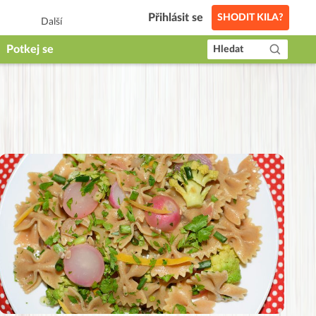
Přihlásit se
SHODIT KILA?
Další
Potkej se
Hledat
o