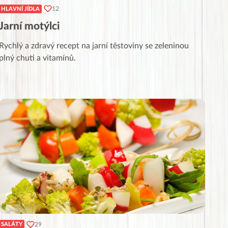
12
HLAVNÍ JÍDLA
Jarní motýlci
Rychlý a zdravý recept na jarní těstoviny se zeleninou
plný chuti a vitamínů.
29
SALÁTY