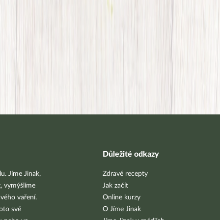
Důležité odkazy
u. Jíme Jinak,
Zdravé recepty
g, vymýšlíme
Jak začít
vého vaření.
Online kurzy
oto své
O Jíme Jinak