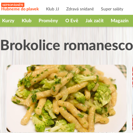
Hubneme do plavek
Klub JJ
Zdravá snídaně
Super saláty
Kurzy
Klub
Proměny
O Evě
Jak začít
Magazín
Brokolice romanesc