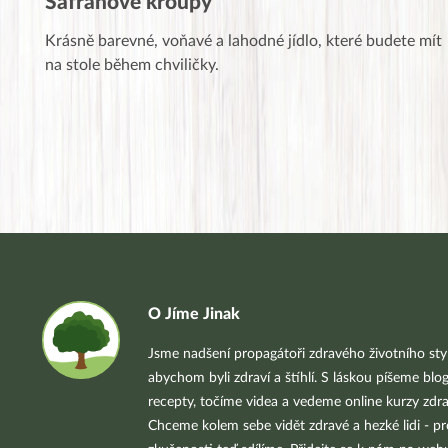
Šafránové kroupy
Krásně barevné, voňavé a lahodné jídlo, které budete mít
na stole během chviličky.
O Jíme Jinak
Jsme nadšení propagátoři zdravého životního styl
abychom byli zdraví a štíhlí. S láskou píšeme blo
recepty, točíme videa a vedeme online kurzy zdra
Chceme kolem sebe vidět zdravé a hezké lidi - pr