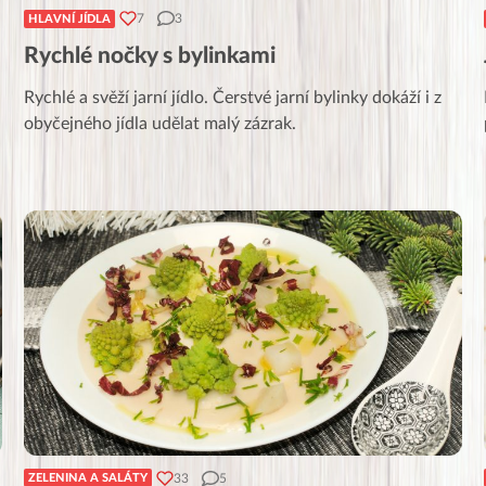
7
3
HLAVNÍ JÍDLA
Rychlé nočky s bylinkami
Rychlé a svěží jarní jídlo. Čerstvé jarní bylinky dokáží i z
obyčejného jídla udělat malý zázrak.
33
5
ZELENINA A SALÁTY