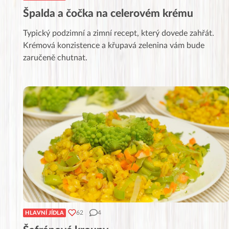
Špalda a čočka na celerovém krému
Typický podzimní a zimní recept, který dovede zahřát.
Krémová konzistence a křupavá zelenina vám bude
zaručeně chutnat.
62
4
HLAVNÍ JÍDLA