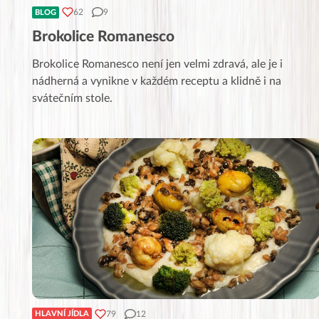
62
9
BLOG
Brokolice Romanesco
Brokolice Romanesco není jen velmi zdravá, ale je i
nádherná a vynikne v každém receptu a klidně i na
svátečním stole.
79
12
HLAVNÍ JÍDLA