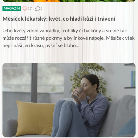
27
2
MAGAZÍN
Měsíček lékařský: květ, co hladí kůži i trávení
Jeho květy zdobí zahrádky, truhlíky či balkóny a stejně tak
může rozzářit různé pokrmy a bylinkové nápoje. Měsíček však
nepřináší jen krásu, pyšní se blaho
...