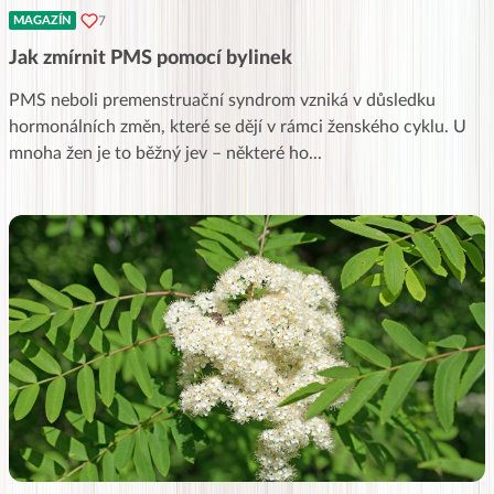
7
MAGAZÍN
Jak zmírnit PMS pomocí bylinek
PMS neboli premenstruační syndrom vzniká v důsledku
hormonálních změn, které se dějí v rámci ženského cyklu. U
mnoha žen je to běžný jev – některé ho
...