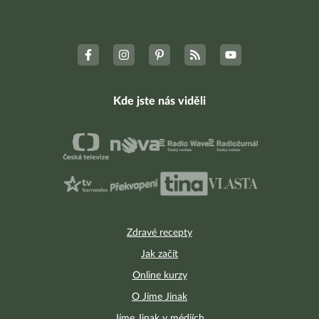
Kde jste nás viděli
Zdravé recepty
Jak začít
Online kurzy
O Jíme Jinak
Jíme Jinak v médiích