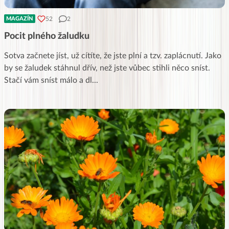
52
2
MAGAZÍN
Pocit plného žaludku
Sotva začnete jíst, už cítíte, že jste plní a tzv. zaplácnutí. Jako
by se žaludek stáhnul dřív, než jste vůbec stihli něco sníst.
Stačí vám sníst málo a dl
...