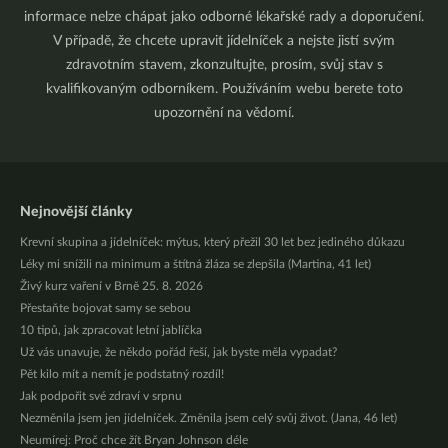
informace nelze chápat jako odborné lékařské rady a doporučení.
V případě, že chcete upravit jídelníček a nejste jistí svým
zdravotním stavem, zkonzultujte, prosím, svůj stav s
kvalifikovaným odborníkem. Používáním webu berete toto
upozornění na vědomí.
Nejnovější články
Krevní skupina a jídelníček: mýtus, který přežil 30 let bez jediného důkazu
Léky mi snížili na minimum a štítná žláza se zlepšila (Martina, 41 let)
Živý kurz vaření v Brně 25. 8. 2026
Přestaňte bojovat samy se sebou
10 tipů, jak zpracovat letní jablíčka
Už vás unavuje, že někdo pořád řeší, jak byste měla vypadat?
Pět kilo mít a nemít je podstatný rozdíl!
Jak podpořit své zdraví v srpnu
Nezměnila jsem jen jídelníček. Změnila jsem celý svůj život. (Jana, 46 let)
Neumírej: Proč chce žít Bryan Johnson déle