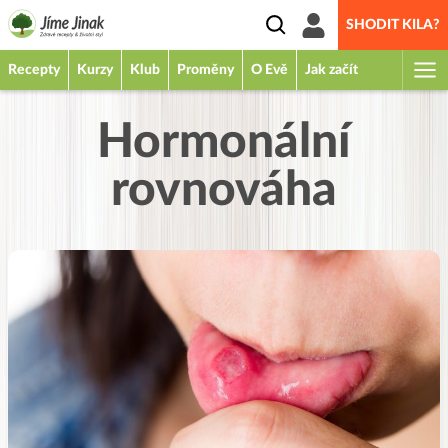
SHODIT KILA?
Recepty
Kurzy
Klub
Proměny
O Evě
Jak začít
Hormonální
rovnováha