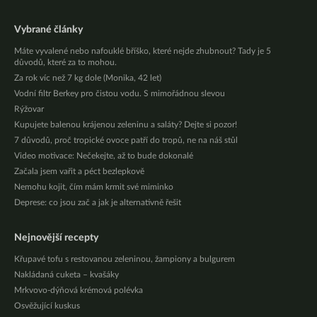
Vybrané články
Máte vyvalené nebo nafouklé bříško, které nejde zhubnout? Tady je 5
důvodů, které za to mohou.
Za rok víc než 7 kg dole (Monika, 42 let)
Vodní filtr Berkey pro čistou vodu. S mimořádnou slevou
Rýžovar
Kupujete balenou krájenou zeleninu a saláty? Dejte si pozor!
7 důvodů, proč tropické ovoce patří do tropů, ne na náš stůl
Video motivace: Nečekejte, až to bude dokonalé
Začala jsem vařit a péct bezlepkově
Nemohu kojit, čím mám krmit své miminko
Deprese: co jsou zač a jak je alternativně řešit
Nejnovější recepty
Křupavé tofu s restovanou zeleninou, žampiony a bulgurem
Nakládaná cuketa – kvašáky
Mrkvovo-dýňová krémová polévka
Osvěžující kuskus