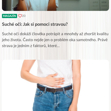
20
MAGAZÍN
Suché oči: Jak si pomoci stravou?
Suché oči dokáží člověka potrápit a mnohdy až zhoršit kvalitu
jeho života. Často nejde jen o problém oka samotného. Právě
strava je jedním z faktorů, které
...