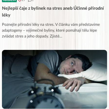
29
1
MAGAZÍN
Nejlepší čaje z bylinek na stres aneb Účinné přírodní
léky
Poznejte přírodní léky na stres. V článku vám představíme
adaptogeny – výjimečné byliny, které pomáhají tělu lépe
zvládat stres a jeho dopady. Zjistě
...