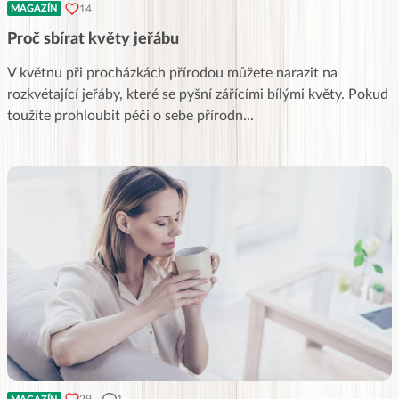
14
MAGAZÍN
Proč sbírat květy jeřábu
V květnu při procházkách přírodou můžete narazit na
rozkvétající jeřáby, které se pyšní zářícími bílými květy. Pokud
toužíte prohloubit péči o sebe přírodn
...