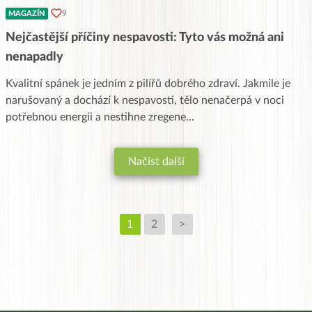
9
MAGAZÍN
Nejčastější příčiny nespavosti: Tyto vás možná ani
nenapadly
Kvalitní spánek je jedním z pilířů dobrého zdraví. Jakmile je
narušovaný a dochází k nespavosti, tělo nenačerpá v noci
potřebnou energii a nestihne zregene
...
Načíst další
1
2
>