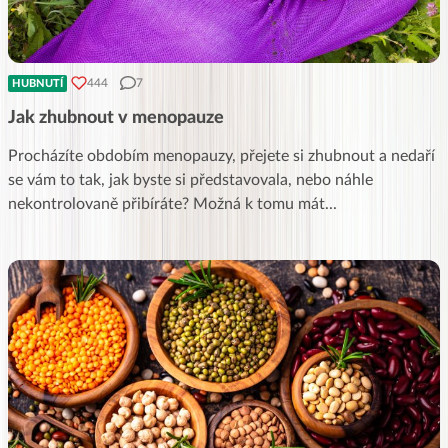
444
7
HUBNUTÍ
Jak zhubnout v menopauze
Procházíte obdobím menopauzy, přejete si zhubnout a nedaří
se vám to tak, jak byste si představovala, nebo náhle
nekontrolovaně přibíráte? Možná k tomu mát
...