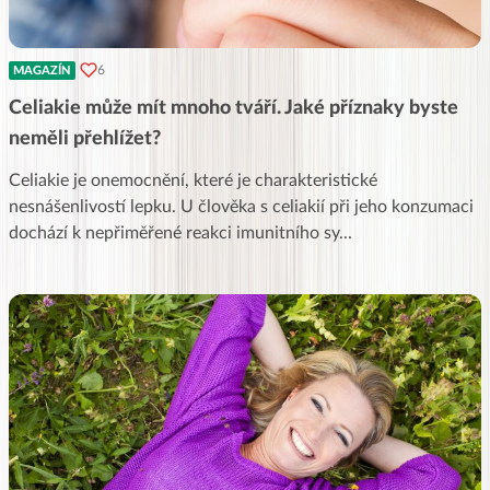
6
MAGAZÍN
Celiakie může mít mnoho tváří. Jaké příznaky byste
neměli přehlížet?
Celiakie je onemocnění, které je charakteristické
nesnášenlivostí lepku. U člověka s celiakií při jeho konzumaci
dochází k nepřiměřené reakci imunitního sy
...