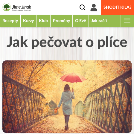
SHODIT KILA?
Recepty
Kurzy
Klub
Proměny
O Evě
Jak začít
Jak pečovat o plíce