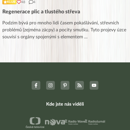
48
4
KLUB
Regenerace plic a tlustého střeva
Podzim bývá pro mnoho lidí časem pokašlávání, střevních
problémů (zejména zácpy) a pocity smutku. Tyto projevy úzce
souvisí s orgány spojenými s elementem
...
Kde jste nás viděli