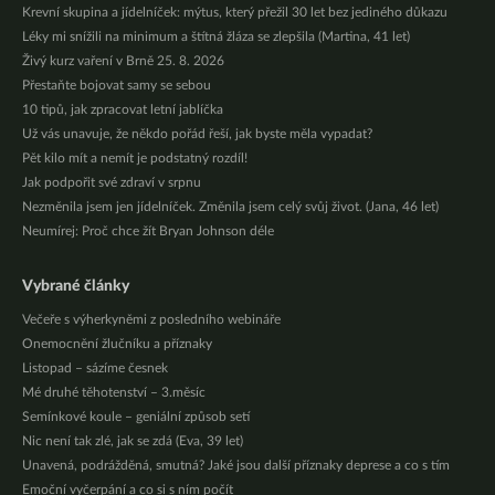
Krevní skupina a jídelníček: mýtus, který přežil 30 let bez jediného důkazu
Léky mi snížili na minimum a štítná žláza se zlepšila (Martina, 41 let)
Živý kurz vaření v Brně 25. 8. 2026
Přestaňte bojovat samy se sebou
10 tipů, jak zpracovat letní jablíčka
Už vás unavuje, že někdo pořád řeší, jak byste měla vypadat?
Pět kilo mít a nemít je podstatný rozdíl!
Jak podpořit své zdraví v srpnu
Nezměnila jsem jen jídelníček. Změnila jsem celý svůj život. (Jana, 46 let)
Neumírej: Proč chce žít Bryan Johnson déle
Vybrané články
Večeře s výherkyněmi z posledního webináře
Onemocnění žlučníku a příznaky
Listopad – sázíme česnek
Mé druhé těhotenství – 3.měsíc
Semínkové koule – geniální způsob setí
Nic není tak zlé, jak se zdá (Eva, 39 let)
Unavená, podrážděná, smutná? Jaké jsou další příznaky deprese a co s tím
Emoční vyčerpání a co si s ním počít