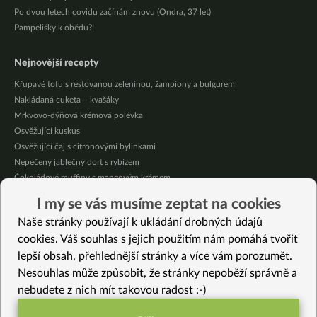
Po dvou letech covidu začínám znovu (Ondra, 37 let)
Pampelišky k obědu?!
Nejnovější recepty
Křupavé tofu s restovanou zeleninou, žampiony a bulgurem
Nakládaná cuketa – kvašáky
Mrkvovo-dýňová krémová polévka
Osvěžující kuskus
Osvěžující čaj s citronovými bylinkami
Nepečený jablečný dort s rybízem
Čokoládové muffiny s mangovým krémem
Meruňky a jablka v citrónovém želé
I my se vás musíme zeptat na cookies
Krémová zeleninová polévka s koprem a vločkami
Naše stránky používají k ukládání drobných údajů
Celozrnná rýže basmati se zeleninou
cookies. Váš souhlas s jejich použitím nám pomáhá tvořit
lepší obsah, přehlednější stránky a více vám porozumět.
Vybrané recepty
Nesouhlas může způsobit, že stránky nepoběží správně a
Portobello katsu kari
nebudete z nich mít takovou radost :-)
Mandlové mléko
Rybíz a borůvky s agarem