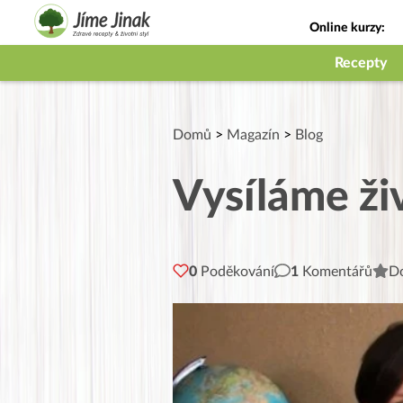
Online kurzy:
Jak na babičky
Recepty
Domů
>
Magazín
>
Blog
Vysíláme ži
0
Poděkování
1
Komentářů
Do