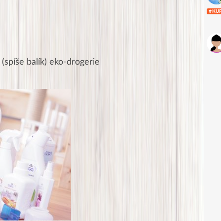
KU
(spíše balík) eko-drogerie