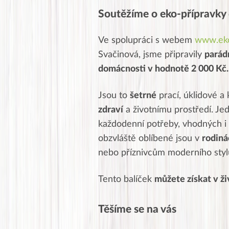
Soutěžíme o eko-přípravky
Ve spolupráci s webem
www.eko
Svačinová, jsme připravily
parád
domácnosti v hodnotě 2 000 Kč.
Jsou to
šetrné
prací, úklidové a
zdraví
a životnímu prostředí. Je
každodenní potřeby, vhodných i
obzvláště oblíbené jsou v
rodiná
nebo příznivcům moderního stylu
Tento balíček
můžete získat v ž
Těšíme se na vás