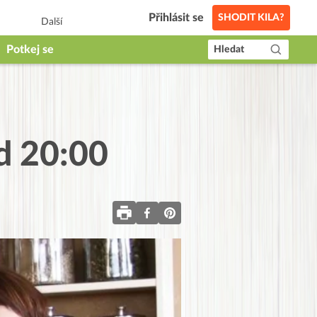
Přihlásit se
SHODIT KILA?
Další
Potkej se
Hledat
od 20:00