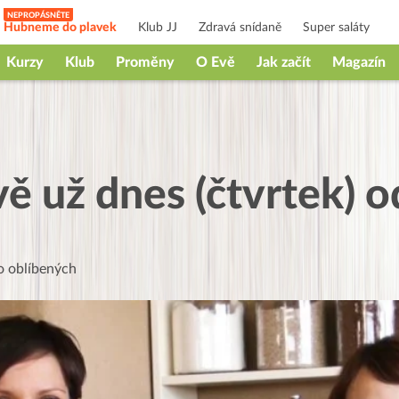
Hubneme do plavek
Klub JJ
Zdravá snídaně
Super saláty
Kurzy
Klub
Proměny
O Evě
Jak začít
Magazín
vě už dnes (čtvrtek) 
 oblíbených