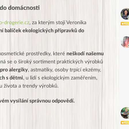
 do domácnosti
-drogerie.cz
, za kterým stojí Veronika
KL
ní balíček ekologických přípravků do
 kosmetické prostředky, které
neškodí našemu
dná se o široký sortiment praktických výrobků
pro alergiky
, astmatiky, osoby trpící ekzémy,
ch s dětmi
, u lidí s ekologickým zaměřením,
 života a trendy výrobků.
ivém vysílání správnou odpovědí.
KL