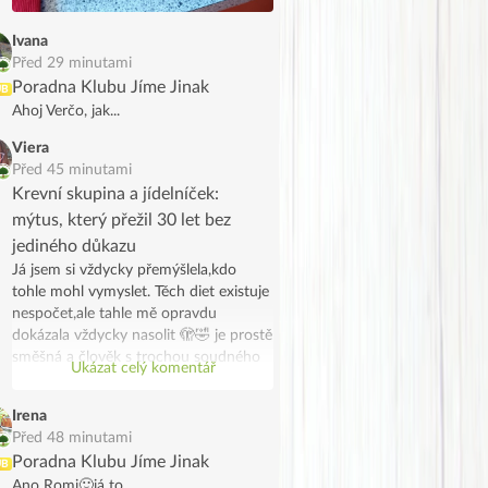
nechutnají (i když já nechápu jak
někomu můžou nechutnat), táta i
Ivana
brácha říkali, že jsou hořké
Před 29 minutami
Poradna Klubu Jíme Jinak
UB
Ahoj Verčo, jak...
Viera
Před 45 minutami
Krevní skupina a jídelníček:
mýtus, který přežil 30 let bez
jediného důkazu
Já jsem si vždycky přemýšlela,kdo
tohle mohl vymyslet. Těch diet existuje
nespočet,ale tahle mě opravdu
dokázala vždycky nasolit 🫣🤣 je prostě
směšná a člověk s trochou soudného
Ukázat celý komentář
rozumu tomu nemůže věřit. Tvoje
krevní skupina neříká, jaké enzymy
Irena
máš, co strávíš lépe ani co ti „škodí“.
Před 48 minutami
Lidé hubnou jen proto,ze přestanou jíst
Poradna Klubu Jíme Jinak
UB
odpadky – ne proto, že jedí podle ABO
Ano Romi🙂já to ...