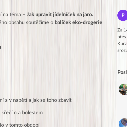
Jana
ní na téma –
Jak upravit jídelníček na jaro.
J
P
★★★★★
tého obsahu soutěžíme o
balíček eko-drogerie
Moc Vám všem děkuji za krásný pátek,
Za 1
obzvlášť velké poděkování, obdiv a
přes
uznání pro hlavní dvojici Peťa a Gábi!! 👏
Kurz
e
Posílá…
sroz
Pos
í a v napětí a jak se toho zbavit
 křečím a bolestem
ělo v tomto období