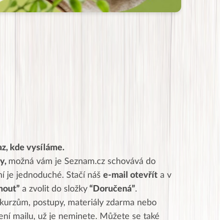
z, kde vysíláme.
ly,
možná vám je Seznam.cz schovává do
ní je jednoduché. Stačí náš
e-mail otevřít
a v
nout”
a zvolit do složky
“Doručená”
.
 kurzům, postupy, materiály zdarma nebo
vení mailu, už je neminete. Můžete se také