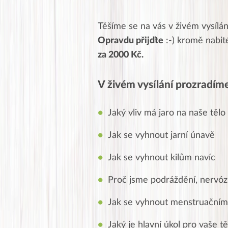
Těšíme se na vás v živém vysílá
Opravdu přijďte
:-) kromě nabi
za 2000 Kč.
V živém vysílání prozradím
Jaký vliv má jaro na naše tělo
Jak se vyhnout jarní únavě
Jak se vyhnout kilům navíc
Proč jsme podráždění, nervózn
Jak se vyhnout menstruačním
Jaký je hlavní úkol pro vaše t