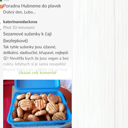
Poradna Hubneme do plavek
RZ
Dobrý den, Lubo...
katerinavodackova
Před 10 minutami
Sezamové sušenky k čaji
(bezlepkové)
Tak tyhle sušenky jsou úžasné,
delikátní, slaďoučké, křupavé, nejlepší
😮! Nevěřila bych že jsou vegan a bez
cukru, kdybych si je sama neupekla!
Poprvé když jsem udělala tak mi moc
Ukázat celý komentář
chutnaly, tak jsem udělala dvojitou
dávku s úpravami protože mi došlo
tahini a rýžová mouka, takže jsou z
kukuřičné mouky a z půlky z tahini a z
půlky z mandlovo kokosového másla.
A jsou snad ještě lepší! Stále se
přesvědčuji, že zdravé je dobré😁😁.
Na vánoce je slepím marmeládou jako
linecké, připomínají mi ho. Ale je
pravda, že běžným strávníkům asi