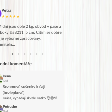
Petra
Marie
M
★★★★★
★★★★★
4 dní jsou dole 2 kg, obvod v pase a
Dnes jsem to konečně vytáh
 boky &#8211; 5 cm. Cítím se dobře.
zapadlé pošty a poslechla j
 je výborně zpracovaný,
videa od EVY. Koho by nepř
umiteln…
tahl…
lední komentáře
Irena
Teď
Sezamové sušenky k čaji
(bezlepkové)
Krása, vypadají skvěle Katko 👌😋💚
Petrushe
Teď