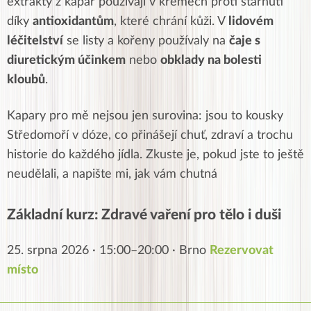
extrakty z kapar používají v krémech proti stárnutí
díky
antioxidantům
, které chrání kůži. V
lidovém
léčitelství
se listy a kořeny používaly na
čaje s
diuretickým účinkem
nebo
obklady na bolesti
kloubů
.
Kapary pro mě nejsou jen surovina: jsou to kousky
Středomoří v dóze, co přinášejí chuť, zdraví a trochu
historie do každého jídla. Zkuste je, pokud jste to ještě
neudělali, a napište mi, jak vám chutná
Základní kurz: Zdravé vaření pro tělo i duši
25. srpna 2026 · 15:00–20:00 · Brno
Rezervovat
místo