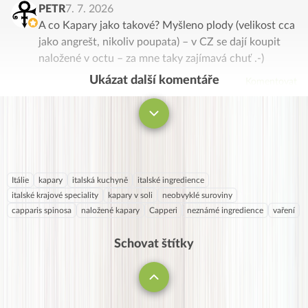
PETR
7. 7. 2026
A co Kapary jako takové? Myšleno plody (velikost cca
jako angrešt, nikoliv poupata) – v CZ se dají koupit
naložené v octu – za mne taky zajímavá chuť .-)
Ukázat další komentáře
Komentovat
Itálie
kapary
italská kuchyně
italské ingredience
italské krajové speciality
kapary v soli
neobvyklé suroviny
capparis spinosa
naložené kapary
Capperi
neznámé ingredience
vaření
Schovat štítky