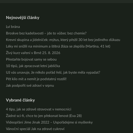
Nejnovější články
Lví brána
Broskve bez kadeřavosti – jde to vůbec bez chemie?
Krevní skupina a jídelníček: mýtus, který přežil 30 let bez jediného důkazu
Léky mi snížili na minimum a štítná žláza se zlepšila (Martina, 41 let)
Živý kurz vaření v Brně 25. 8. 2026
Přestaňte bojovat samy se sebou
10 tipů, jak zpracovat letní jablíčka
Už vás unavuje, že někdo pořád řeší, jak byste měla vypadat?
Pět kilo mít a nemít je podstatný rozdíl!
Jak podpořit své zdraví v srpnu
Vybrané články
4 tipy, jak se zdravě stravovat v nemocnici
Žádné sci-fi, chce to jen překonat lenost (Eva 28)
Videopřání Jíme Jinak 2022 – Uspořádejme si myšlenky
Vánoční speciál Jak na zdravé cukroví