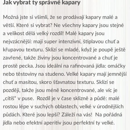
Jak vybrat ty správné kapary
Možná jste si všimli, že se prodávají kapary malé a
větší. Které si vybrat? Ne všechny kapary jsou stejné
a velikost dělá velký rozdíl! Malé kapary jsou
nejvzácnější: mají super intenzivní, štiplavou chuť a
křupavou texturu. Sklízí se mladé, když je poupě ještě
zavřené, takže živiny jsou koncentrované a chuť je
prostě pecka. Jsou ideální na rafinovaná jídla: omáčky
nebo těstoviny na studeno. Velké kapary mají jemnější
chuť a masitou, skoro šťavnatou texturu. Sklízí se
později, takže jsou méně koncentrované, ale víc je
„cítíš“ v puse. Rozdíl je v čase sklizně a půdě: malé
rostou lépe v suchých oblastech, velké v úrodnějších
půdách. Které jsou lepší? Záleží na vás! Na pořádná
jídla nebo efektní aperitiv jsou perfektní ty velké.