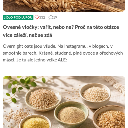
332
19
JÍDLO POD LUPOU
Ovesné vločky: vařit, nebo ne? Proč na této otázce
více záleží, než se zdá
Overnight oats jsou všude. Na Instagramu, v blogech, v
smoothie barech. Krásné, studené, plné ovoce a ořechových
másel. Je tu ale jedno velké ALE: