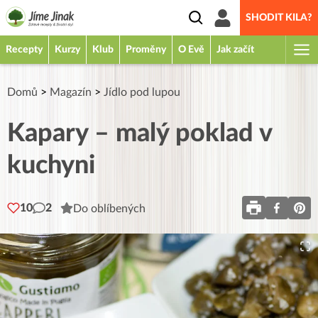
SHODIT KILA?
Recepty
Kurzy
Klub
Proměny
O Evě
Jak začít
Domů
>
Magazín
>
Jídlo pod lupou
Kapary – malý poklad v
kuchyni
10
2
Do oblíbených