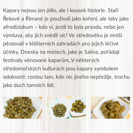
Kapary nejsou jen jídlo, ale i kousek historie. Staří
Řekové a Římané je používali jako koření, ale taky jako
afrodiziakum – kdo ví, jestli to byla pravda, nebo jen
výmluva, aby jich snědli víc! Ve středověku je mniši
pěstovali v klášterních zahradách pro jejich léčivé
účinky. Dneska na místech, jako je Salina, pořádají
festivaly věnované kaparům..V některých
středomořských kulturách jsou kapary symbolem
odolnosti: rostou tam, kde nic jiného nepřežije, trochu
jako duch tamních lidí.