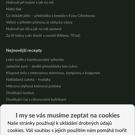
Hubnutí při kojení a jak na něj
Nízký tlak
Co dokáže jídlo – přednáška a beseda s Evou Cikrytovou
Vaření v přímém přenosu je vždycky výzva
Hubnutí po 60 a jak na něj správně
Za tři týdny cukr téměř v normě (Milena, 70 let)
Nejnovější recepty
Letní nudle s bambusovými výhonky
Jablečné pyré – skvělé přesnídávky bez cukru
Křupavé tofu s restovanou zeleninou, žampiony a bulgurem
Nakládaná cuketa – kvašáky
Mrkvovo-dýňová krémová polévka
Osvěžující kuskus
Osvěžující čaj s citronovými bylinkami
Nepečený jablečný dort s rybízem
Čokoládové muffiny s mangovým krémem
I my se vás musíme zeptat na cookies
Meruňky a jablka v citrónovém želé
Naše stránky používají k ukládání drobných údajů
cookies. Váš souhlas s jejich použitím nám pomáhá tvořit
Vybrané recepty