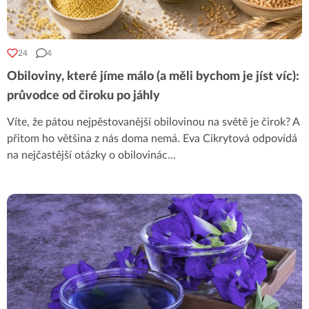
24
4
Obiloviny, které jíme málo (a měli bychom je jíst víc):
průvodce od čiroku po jáhly
Víte, že pátou nejpěstovanější obilovinou na světě je čirok? A
přitom ho většina z nás doma nemá. Eva Cikrytová odpovídá
na nejčastější otázky o obilovinác
...