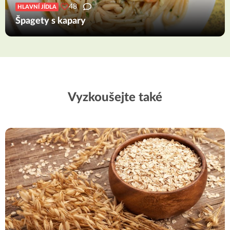
48
HLAVNÍ JÍDLA
Špagety s kapary
Vyzkoušejte také