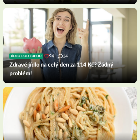
94
14
JÍDLO POD LUPOU
Zdravé jídlo na celý den za 114 Kč? Žádný
problém!