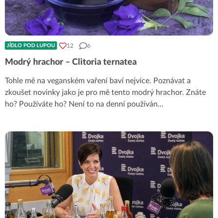
12
6
JÍDLO POD LUPOU
Modrý hrachor – Clitoria ternatea
Tohle mě na veganském vaření baví nejvíce. Poznávat a
zkoušet novinky jako je pro mě tento modrý hrachor. Znáte
ho? Používáte ho? Není to na denní používán
...