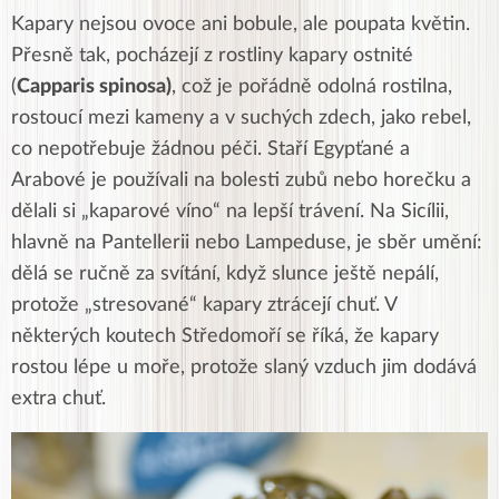
Kapary nejsou ovoce ani bobule, ale poupata květin.
Přesně tak, pocházejí z rostliny kapary ostnité
(
Capparis spinosa)
, což je pořádně odolná rostilna,
rostoucí mezi kameny a v suchých zdech, jako rebel,
co nepotřebuje žádnou péči. Staří Egypťané a
Arabové je používali na bolesti zubů nebo horečku a
dělali si „kaparové víno“ na lepší trávení. Na Sicílii,
hlavně na Pantellerii nebo Lampeduse, je sběr umění:
dělá se ručně za svítání, když slunce ještě nepálí,
protože „stresované“ kapary ztrácejí chuť. V
některých koutech Středomoří se říká, že kapary
rostou lépe u moře, protože slaný vzduch jim dodává
extra chuť.