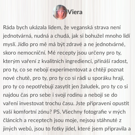
Viera
Ráda bych ukázala lidem, že veganská strava není
jednotvárná, nudná a chudá, jak si bohužel mnoho lidí
myslí. Jídlo pro mě má být zdravé a ne jednotvárné,
skoro nemocniční. Mé recepty jsou určeny pro ty,
kterým vaření z kvalitních ingrediencí, přináší radost,
pro ty, co se nebojí experimentovat a chtějí poznat
nové chutě, pro ty, pro ty co si rádi u sporáku hrají,
pro ty co nepotřebují zasytit jen žaludek, pro ty co si
najdou čas pro sebe i svojí rodinu a nebojí se do
vaření investovat trochu času. Jste připraveni opustit
vaší komfortní zónu? PS. Všechny fotografie v mých
článcích a receptech jsou moje, nejsou stáhnuté z
jiných webů, jsou to fotky jídel, které jsem připravila a