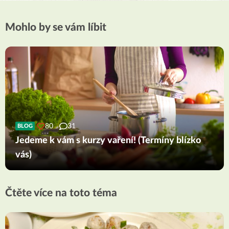
Mohlo by se vám líbit
80
31
BLOG
Jedeme k vám s kurzy vaření! (Termíny blízko
vás)
Čtěte více na toto téma