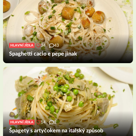
34
43
HLAVNÍ JÍDLA
Spaghetti cacio e pepe jinak
14
2
HLAVNÍ JÍDLA
Špagety s artyčokem na italský způsob