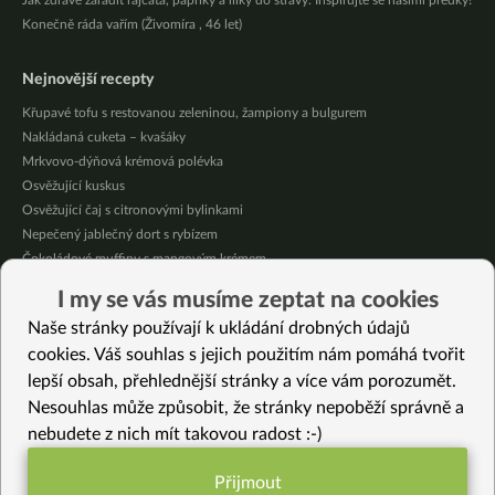
Jak zdravě zařadit rajčata, papriky a lilky do stravy. Inspirujte se našimi předky!
Konečně ráda vařím (Živomíra , 46 let)
Nejnovější recepty
Křupavé tofu s restovanou zeleninou, žampiony a bulgurem
Nakládaná cuketa – kvašáky
Mrkvovo-dýňová krémová polévka
Osvěžující kuskus
Osvěžující čaj s citronovými bylinkami
Nepečený jablečný dort s rybízem
Čokoládové muffiny s mangovým krémem
Meruňky a jablka v citrónovém želé
I my se vás musíme zeptat na cookies
Krémová zeleninová polévka s koprem a vločkami
Naše stránky používají k ukládání drobných údajů
Celozrnná rýže basmati se zeleninou
cookies. Váš souhlas s jejich použitím nám pomáhá tvořit
lepší obsah, přehlednější stránky a více vám porozumět.
Vybrané recepty
Nesouhlas může způsobit, že stránky nepoběží správně a
Rychlý salát se smetanovou zálivkou a lesní pažitkou
nebudete z nich mít takovou radost :-)
Fialové batátové gnocchi
Jahodové smoothie s mátou a meduňkou
Přijmout
Okara kuličky