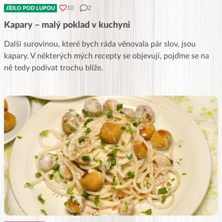
10
2
JÍDLO POD LUPOU
Kapary – malý poklad v kuchyni
Další surovinou, které bych ráda věnovala pár slov, jsou
kapary. V některých mých recepty se objevují, pojďme se na
ně tedy podívat trochu blíže.