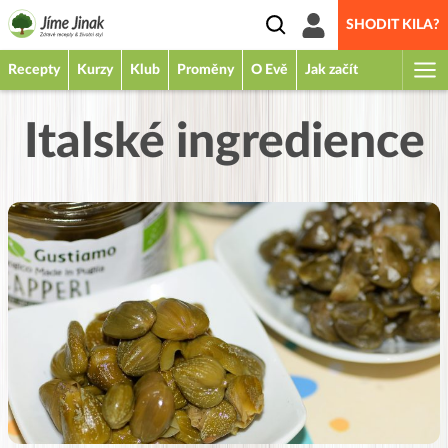
SHODIT KILA?
Recepty
Kurzy
Klub
Proměny
O Evě
Jak začít
Italské ingredience