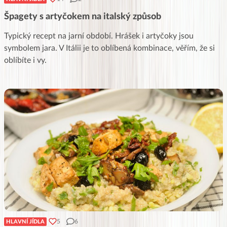
Špagety s artyčokem na italský způsob
Typický recept na jarní období. Hrášek i artyčoky jsou
symbolem jara. V Itálii je to oblíbená kombinace, věřím, že si
oblíbíte i vy.
5
6
HLAVNÍ JÍDLA