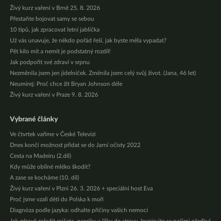
Živý kurz vaření v Brně 25. 8. 2026
Přestaňte bojovat samy se sebou
10 tipů, jak zpracovat letní jablíčka
Už vás unavuje, že někdo pořád řeší, jak byste měla vypadat?
Pět kilo mít a nemít je podstatný rozdíl!
Jak podpořit své zdraví v srpnu
Nezměnila jsem jen jídelníček. Změnila jsem celý svůj život. (Jana, 46 let)
Neumírej: Proč chce žít Bryan Johnson déle
Živý kurz vaření v Praze 9. 8. 2026
Vybrané články
Ve čtvrtek vaříme v České Televizi
Dnes končí možnost přidat se do Jarní očisty 2022
Cesta na Madeiru (2.díl)
Kdy může obilné mléko škodit?
A zase se kocháme (10. díl)
Živý kurz vaření v Plzni 26. 3. 2026 + speciální host Eva
Proč jsme vzali děti do Polska k moři
Diagnóza podle jazyka: odhalte příčiny vašich nemocí