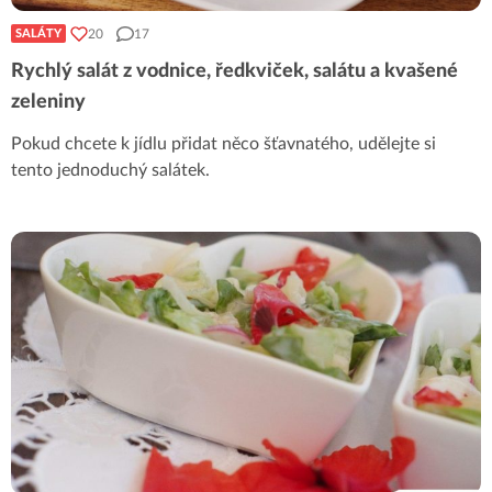
20
17
SALÁTY
Rychlý salát z vodnice, ředkviček, salátu a kvašené
zeleniny
Pokud chcete k jídlu přidat něco šťavnatého, udělejte si
tento jednoduchý salátek.