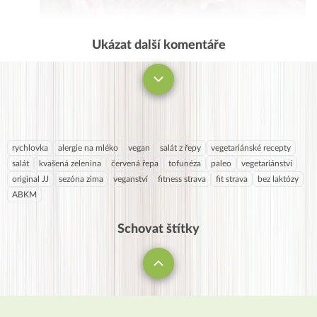
Ukázat další komentáře
Komentovat
rychlovka
alergie na mléko
vegan
salát z řepy
vegetariánské recepty
salát
kvašená zelenina
červená řepa
tofunéza
paleo
vegetariánství
original JJ
sezóna zima
veganství
fitness strava
fit strava
bez laktózy
ABKM
Schovat štítky