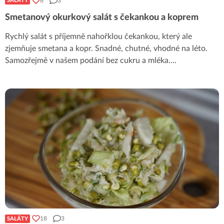
6
3
SALÁTY
Smetanový okurkový salát s čekankou a koprem
Rychlý salát s příjemně nahořklou čekankou, který ale
zjemňuje smetana a kopr. Snadné, chutné, vhodné na léto.
Samozřejmě v našem podání bez cukru a mléka.
...
18
3
SALÁTY