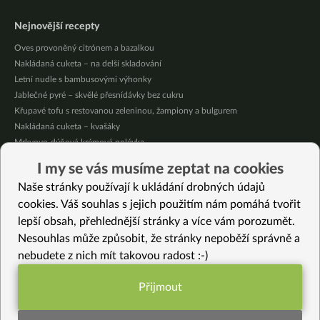
Nejnovější recepty
Oves provoněný citrónem a bazalkou
Nakládaná cuketa – na delší skladování
Letní nudle s bambusovými výhonky
Jablečné pyré – skvělé přesnídávky bez cukru
Křupavé tofu s restovanou zeleninou, žampiony a bulgurem
Nakládaná cuketa – kvašáky
Mrkvovo-dýňová krémová polévka
Osvěžující kuskus
I my se vás musíme zeptat na cookies
Osvěžující čaj s citronovými bylinkami
Naše stránky používají k ukládání drobných údajů
Nepečený jablečný dort s rybízem
cookies. Váš souhlas s jejich použitím nám pomáhá tvořit
lepší obsah, přehlednější stránky a více vám porozumět.
Vybrané recepty
Nesouhlas může způsobit, že stránky nepoběží správně a
Letní koláč s ostružinami a švestkami
nebudete z nich mít takovou radost :-)
Italské cassoni jinak
Luxusní horká čokoláda
Přijmout
Celerové karbanátky
Funkční nastavení potřebujeme (vždy
Dýňový pudink
aktivní)