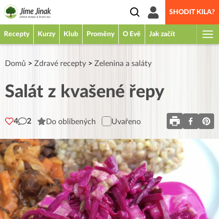
SHODIT KILA?
Recepty
Kurzy
Klub
Proměny
O Evě
Jak začít
Domů
>
Zdravé recepty
>
Zelenina a saláty
Salát z kvašené řepy
4
2
Do oblíbených
Uvařeno