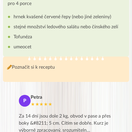
pro 4 porce
hrnek kvašené červené řepy (nebo jiné zeleniny)
stejné množství ledového salátu nebo čínského zelí
Tofunéza
umeocet
Poznačit si k receptu
Petra
Ma
P
M
★★★★★
★
k,
Za 14 dní jsou dole 2 kg, obvod v pase a přes
Dnes jse
znání pro
boky &#8211; 5 cm. Cítím se dobře. Kurz je
zapadlé p
…
výborně zpracovaný, srozumiteln…
od EVY. 