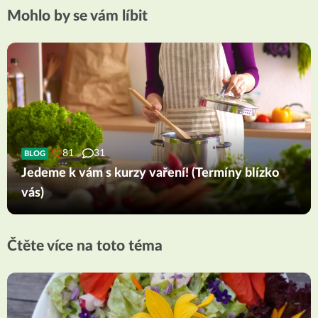
Mohlo by se vám líbit
81
31
BLOG
Jedeme k vám s kurzy vaření! (Termíny blízko
vás)
Čtěte více na toto téma