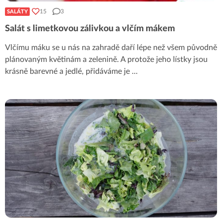
15
3
SALÁTY
Salát s limetkovou zálivkou a vlčím mákem
Vlčímu máku se u nás na zahradě daří lépe než všem původně
plánovaným květinám a zelenině. A protože jeho lístky jsou
krásně barevné a jedlé, přidáváme je
...