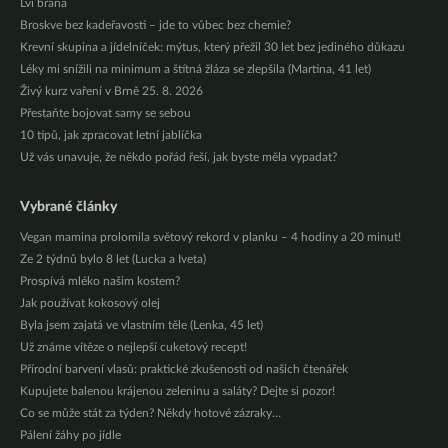
Lví brána
Broskve bez kadeřavosti – jde to vůbec bez chemie?
Krevní skupina a jídelníček: mýtus, který přežil 30 let bez jediného důkazu
Léky mi snížili na minimum a štítná žláza se zlepšila (Martina, 41 let)
Živý kurz vaření v Brně 25. 8. 2026
Přestaňte bojovat samy se sebou
10 tipů, jak zpracovat letní jablíčka
Už vás unavuje, že někdo pořád řeší, jak byste měla vypadat?
Vybrané články
Vegan mamina prolomila světový rekord v planku – 4 hodiny a 20 minut!
Ze 2 týdnů bylo 8 let (Lucka a Iveta)
Prospívá mléko našim kostem?
Jak používat kokosový olej
Byla jsem zajatá ve vlastním těle (Lenka, 45 let)
Už známe vítěze o nejlepší cuketový recept!
Přírodní barvení vlasů: praktické zkušenosti od našich čtenářek
Kupujete balenou krájenou zeleninu a saláty? Dejte si pozor!
Co se může stát za týden? Někdy hotové zázraky…
Pálení žáhy po jídle