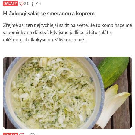
24
14
SALÁTY
Hlávkový salát se smetanou a koprem
Zřejmě asi ten nejrychlejší salát na světě. Je to kombinace mé
vzpomínky na dětství, kdy jsme jedli celé léto salát s
mléčnou, sladkokyselou zálivkou, a mé
...