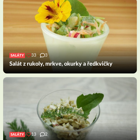
33
3
SALÁTY
Salát z rukoly, mrkve, okurky a ředkvičky
13
2
SALÁTY