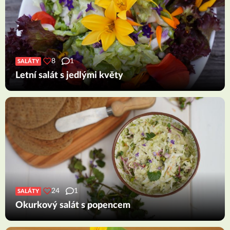
8
1
SALÁTY
Letní salát s jedlými květy
24
1
SALÁTY
Okurkový salát s popencem